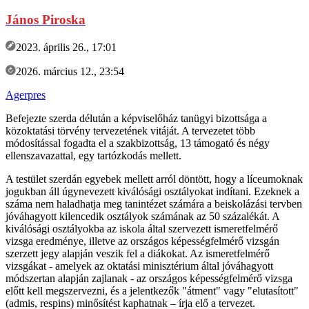
János Piroska
2023. április 26., 17:01
2026. március 12., 23:54
Agerpres
Befejezte szerda délután a képviselőház tanügyi bizottsága a
közoktatási törvény tervezetének vitáját. A tervezetet több
módosítással fogadta el a szakbizottság, 13 támogató és négy
ellenszavazattal, egy tartózkodás mellett.
A testület szerdán egyebek mellett arról döntött, hogy a líceumoknak
jogukban áll úgynevezett kiválósági osztályokat indítani. Ezeknek a
száma nem haladhatja meg tanintézet számára a beiskolázási tervben
jóváhagyott kilencedik osztályok számának az 50 százalékát. A
kiválósági osztályokba az iskola által szervezett ismeretfelmérő
vizsga eredménye, illetve az országos képességfelmérő vizsgán
szerzett jegy alapján veszik fel a diákokat. Az ismeretfelmérő
vizsgákat - amelyek az oktatási minisztérium által jóváhagyott
módszertan alapján zajlanak - az országos képességfelmérő vizsga
előtt kell megszervezni, és a jelentkezők "átment" vagy "elutasított"
(admis, respins) minősítést kaphatnak – írja elő a tervezet.