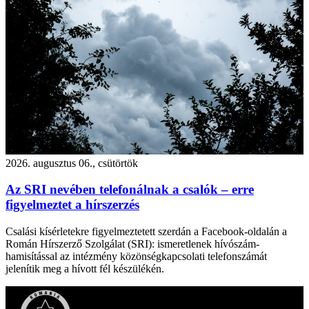
2026. augusztus 06., csütörtök
Az SRI nevében telefonálnak a csalók – erre
figyelmeztet a hírszerzés
Csalási kísérletekre figyelmeztetett szerdán a Facebook-oldalán a
Román Hírszerző Szolgálat (SRI): ismeretlenek hívószám-
hamisítással az intézmény közönségkapcsolati telefonszámát
jelenítik meg a hívott fél készülékén.