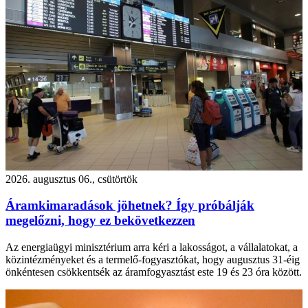
2026. augusztus 06., csütörtök
Áramkimaradások jöhetnek? Így próbálják
megelőzni, hogy ez bekövetkezzen
Az energiaügyi minisztérium arra kéri a lakosságot, a vállalatokat, a
közintézményeket és a termelő-fogyasztókat, hogy augusztus 31-éig
önkéntesen csökkentsék az áramfogyasztást este 19 és 23 óra között.