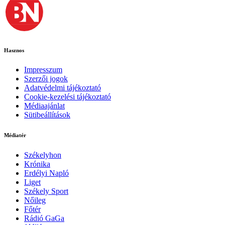
Hasznos
Impresszum
Szerzői jogok
Adatvédelmi tájékoztató
Cookie-kezelési tájékoztató
Médiaajánlat
Sütibeállítások
Médiatér
Székelyhon
Krónika
Erdélyi Napló
Liget
Székely Sport
Nőileg
Főtér
Rádió GaGa