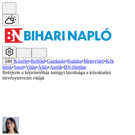
Közélet
•
Belföld
•
Gazdaság
•
Kultúra
•
Megyejáró
•
Kék
24H
hírek
•
Sport
•
Világ
•
Állás
•
Aprók
•
BN-Hetilap
Befejezte a képviselőház tanügyi bizottsága a közoktatási
törvénytervezet vitáját