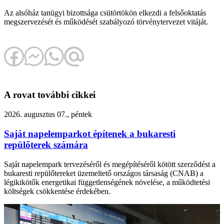
Az alsóház tanügyi bizottsága csütörtökön elkezdi a felsőoktatás
megszervezését és működését szabályozó törvénytervezet vitáját.
A rovat további cikkei
2026. augusztus 07., péntek
Saját napelemparkot építenek a bukaresti
repülőterek számára
Saját napelempark tervezéséről és megépítéséről kötött szerződést a
bukaresti repülőtereket üzemeltető országos társaság (CNAB) a
légikikötők energetikai függetlenségének növelése, a működtetési
költségek csökkentése érdekében.