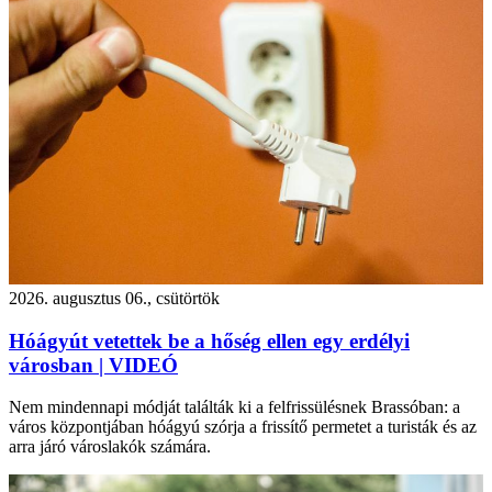
2026. augusztus 06., csütörtök
Hóágyút vetettek be a hőség ellen egy erdélyi
városban | VIDEÓ
Nem mindennapi módját találták ki a felfrissülésnek Brassóban: a
város központjában hóágyú szórja a frissítő permetet a turisták és az
arra járó városlakók számára.