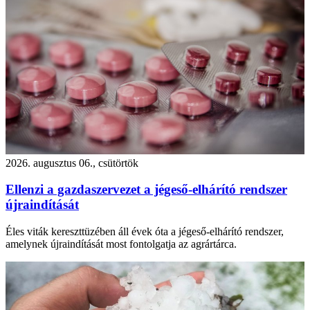
2026. augusztus 06., csütörtök
Ellenzi a gazdaszervezet a jégeső-elhárító rendszer
újraindítását
Éles viták kereszttüzében áll évek óta a jégeső-elhárító rendszer,
amelynek újraindítását most fontolgatja az agrártárca.