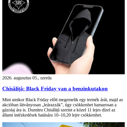
2026. augusztus 05., szerda
Chisăliță: Black Friday van a benzinkutakon
Mint amikor Black Friday előtt megemelik egy termék árát, majd az
akcióban látványosan „leárazzák”, úgy csökkenhet hamarosan a
gázolaj ára is. Dumitru Chisăliță szerint a közel 11 lejes dízel az
állami intézkedések hatására 10–10,20 lejre csökkenhet.