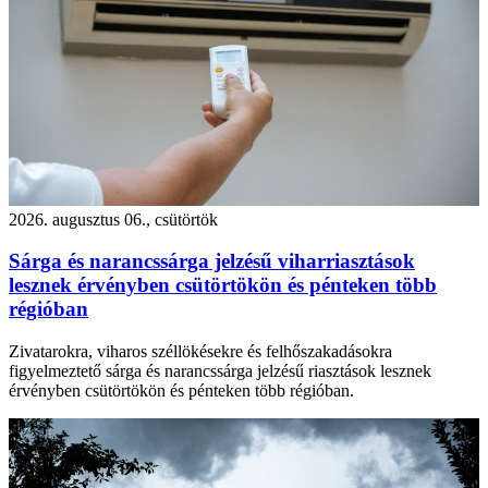
2026. augusztus 06., csütörtök
Sárga és narancssárga jelzésű viharriasztások
lesznek érvényben csütörtökön és pénteken több
régióban
Zivatarokra, viharos széllökésekre és felhőszakadásokra
figyelmeztető sárga és narancssárga jelzésű riasztások lesznek
érvényben csütörtökön és pénteken több régióban.