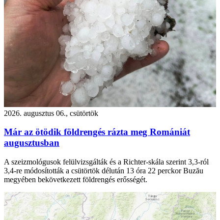
2026. augusztus 06., csütörtök
Már az ötödik földrengés rázta meg Romániát
augusztusban
A szeizmológusok felülvizsgálták és a Richter-skála szerint 3,3-ról
3,4-re módosították a csütörtök délután 13 óra 22 perckor Buzău
megyében bekövetkezett földrengés erősségét.