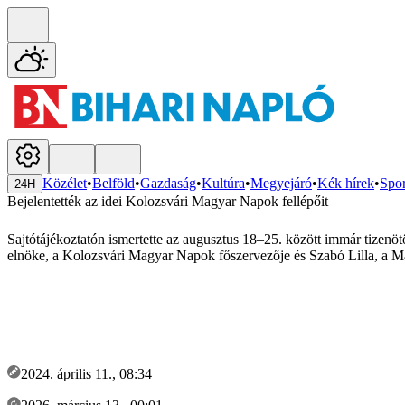
Közélet
•
Belföld
•
Gazdaság
•
Kultúra
•
Megyejáró
•
Kék hírek
•
Spor
24H
Bejelentették az idei Kolozsvári Magyar Napok fellépőit
Sajtótájékoztatón ismertette az augusztus 18–25. között immár tizen
elnöke, a Kolozsvári Magyar Napok főszervezője és Szabó Lilla, a 
2024. április 11., 08:34