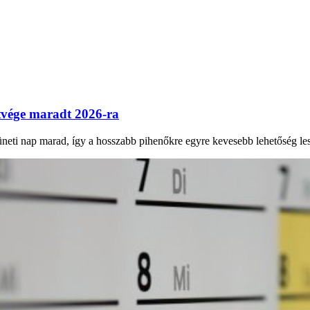
tvége maradt 2026-ra
eti nap marad, így a hosszabb pihenőkre egyre kevesebb lehetőség les