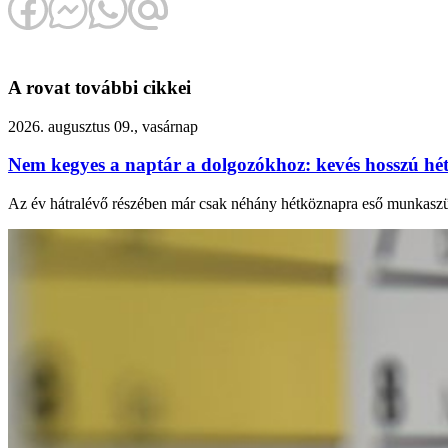
A rovat további cikkei
2026. augusztus 09., vasárnap
Nem kegyes a naptár a dolgozókhoz: kevés hosszú hé
Az év hátralévő részében már csak néhány hétköznapra eső munkaszün