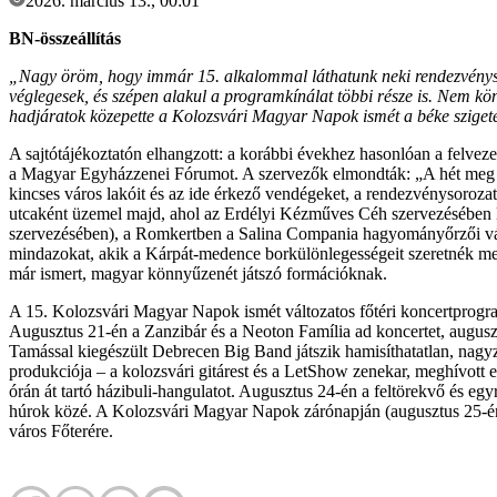
2026. március 13., 00:01
BN-összeállítás
„Nagy öröm, hogy immár 15. alkalommal láthatunk neki rendezvényso
véglegesek, és szépen alakul a programkínálat többi része is. Nem kön
hadjáratok közepette a Kolozsvári Magyar Napok ismét a béke sziget
A sajtótájékoztatón elhangzott: a korábbi évekhez hasonlóan a felv
a Magyar Egyházzenei Fórumot. A szervezők elmondták: „A hét meg a
kincses város lakóit és az ide érkező vendégeket, a rendezvénysoroza
utcaként üzemel majd, ahol az Erdélyi Kézműves Céh szervezésében
szervezésében), a Romkertben a Salina Compania hagyományőrzői várjá
mindazokat, akik a Kárpát-medence borkülönlegességeit szeretnék megk
már ismert, magyar könnyűzenét játszó formációknak.
A 15. Kolozsvári Magyar Napok ismét változatos főtéri koncertprogr
Augusztus 21-én a Zanzibár és a Neoton Família ad koncertet, augusz
Tamással kiegészült Debrecen Big Band játszik hamisíthatatlan, nagy
produkciója – a kolozsvári gitárest és a LetShow zenekar, meghívott e
órán át tartó házibuli-hangulatot. Augusztus 24-én a feltörekvő és 
húrok közé. A Kolozsvári Magyar Napok zárónapján (augusztus 25-én)
város Főterére.