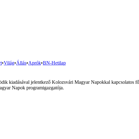
t
•
Világ
•
Állás
•
Aprók
•
BN-Hetilap
ötödik kiadásával jelentkező Kolozsvári Magyar Napokkal kapcsolatos f
Magyar Napok programigazgatója.