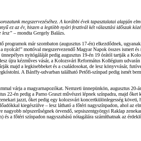
rozatunk megszervezéséhez. A korábbi évek tapasztalatai alapján el
nyű ez az év, hiszen a legtöbb nyári fesztivál két választási időszak kö
e lesz”
– mondta Gergely Balázs.
ezető programok már szombaton (augusztus 17-én) elkezdődnek, ugyana
 nyolcát!” mottóval megszervezendő Magyar Napok összes ismert és n
t ünnepélyes nyitógáláját pedig augusztus 19-én 19 órától tartják a Ko
 lesz újra kézműves vásár, a Kolozsvári Református Kollégium udvar
k majd a legkisebbeket és a családosokat, de lesz könyvvásár, futóve
óstolni. A Bánffy-udvarban található Petőfi-színpad pedig ismét bemut
ammal várja a magyarnapozókat. Nemzeti ünnepünkön, augusztus 20-án, 
tus 22-én pedig a Parno Graszt művészei lépnek színpadra, majd őket 
zenekari jazzt, őket pedig egy kolozsvári koncertkülönlegesség követi
lőadókkal kiegészülve – lesz látható a főtéri nagyszínpadon, ahol az el
egyre nagyobb népszerűségnek örvendő, sepsiszentgyörgyi Raklap zenek
 és a főtéri színpadon nagyszabású nótagálára számíthatnak az érdeklő