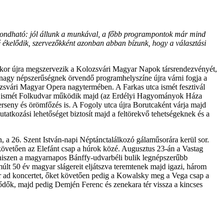
mondható: jól állunk a munkával, a főbb programpontok már mind
zé ékelődik, szervezőkként azonban abban bízunk, hogy a választási
kkor újra megszervezik a Kolozsvári Magyar Napok társrendezvényét,
agy népszerűségnek örvendő programhelyszíne újra várni fogja a
lozsvári Magyar Opera nagytermében. A Farkas utca ismét fesztivál
án ismét Folkudvar működik majd (az Erdélyi Hagyományok Háza
rseny és örömfőzés is. A Fogoly utca újra Borutcaként várja majd
atkozási lehetőséget biztosít majd a feltörekvő tehetségeknek és a
a 26. Szent István-napi Néptánctalálkozó gálaműsorára kerül sor.
követően az Elefánt csap a húrok közé. Augusztus 23-án a Vastag
, hiszen a magyarnapos Bánffy-udvarbéli bulik legnépszerűbb
múlt 50 év magyar slágereit eljátszva teremtenek majd igazi, három
ar ad koncertet, őket követően pedig a Kowalsky meg a Vega csap a
dők, majd pedig Demjén Ferenc és zenekara tér vissza a kincses