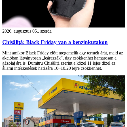
2026. augusztus 05., szerda
Chisăliță: Black Friday van a benzinkutakon
Mint amikor Black Friday előtt megemelik egy termék árát, majd az
akcióban látványosan „leárazzák”, úgy csökkenhet hamarosan a
gázolaj ára is. Dumitru Chisăliță szerint a közel 11 lejes dízel az
állami intézkedések hatására 10–10,20 lejre csökkenhet.