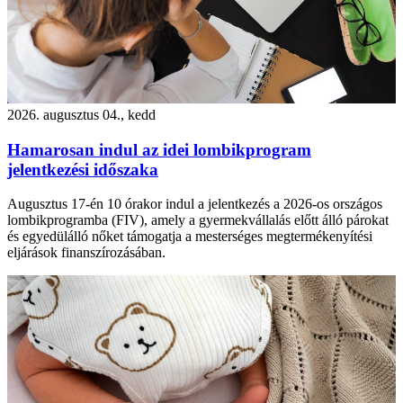
2026. augusztus 04., kedd
Hamarosan indul az idei lombikprogram
jelentkezési időszaka
Augusztus 17-én 10 órakor indul a jelentkezés a 2026-os országos
lombikprogramba (FIV), amely a gyermekvállalás előtt álló párokat
és egyedülálló nőket támogatja a mesterséges megtermékenyítési
eljárások finanszírozásában.