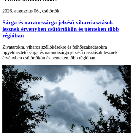
2026. augusztus 06., csütörtök
Sárga és narancssárga jelzésű viharriasztások
lesznek érvényben csütörtökön és pénteken több
régióban
Zivatarokra, viharos széllökésekre és felhőszakadásokra
figyelmeztető sárga és narancssárga jelzésű riasztások lesznek
érvényben csütörtökön és pénteken több régióban.