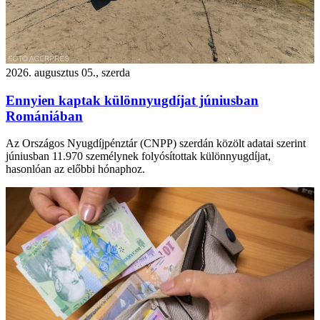
2026. augusztus 05., szerda
Ennyien kaptak különnyugdíjat júniusban
Romániában
Az Országos Nyugdíjpénztár (CNPP) szerdán közölt adatai szerint
júniusban 11.970 személynek folyósítottak különnyugdíjat,
hasonlóan az előbbi hónaphoz.