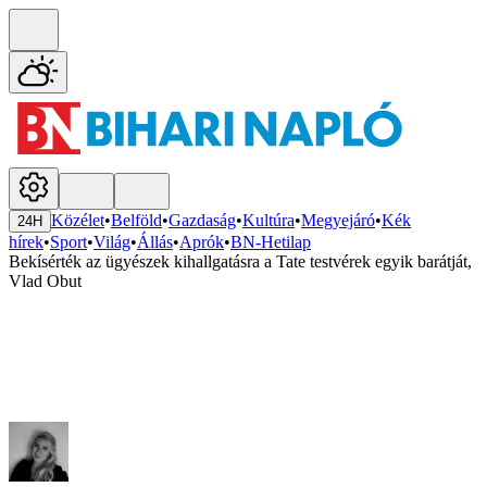
Közélet
•
Belföld
•
Gazdaság
•
Kultúra
•
Megyejáró
•
Kék
24H
hírek
•
Sport
•
Világ
•
Állás
•
Aprók
•
BN-Hetilap
Bekísérték az ügyészek kihallgatásra a Tate testvérek egyik barátját,
Vlad Obut