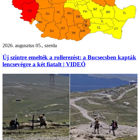
2026. augusztus 05., szerda
Új szintre emelték a rollerezést: a Bucsecsben kapták
lencsevégre a két fiatalt | VIDEÓ