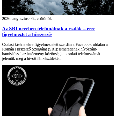
2026. augusztus 06., csütörtök
Az SRI nevében telefonálnak a csalók – erre
figyelmeztet a hírszerzés
Csalási kísérletekre figyelmeztetett szerdán a Facebook-oldalán a
Román Hírszerző Szolgálat (SRI): ismeretlenek hívószám-
hamisítással az intézmény közönségkapcsolati telefonszámát
jelenítik meg a hívott fél készülékén.