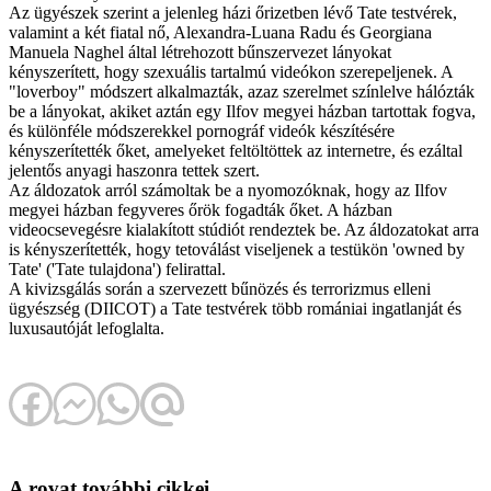
Az ügyészek szerint a jelenleg házi őrizetben lévő Tate testvérek,
valamint a két fiatal nő, Alexandra-Luana Radu és Georgiana
Manuela Naghel által létrehozott bűnszervezet lányokat
kényszerített, hogy szexuális tartalmú videókon szerepeljenek. A
"loverboy" módszert alkalmazták, azaz szerelmet színlelve hálózták
be a lányokat, akiket aztán egy Ilfov megyei házban tartottak fogva,
és különféle módszerekkel pornográf videók készítésére
kényszerítették őket, amelyeket feltöltöttek az internetre, és ezáltal
jelentős anyagi haszonra tettek szert.
Az áldozatok arról számoltak be a nyomozóknak, hogy az Ilfov
megyei házban fegyveres őrök fogadták őket. A házban
videocsevegésre kialakított stúdiót rendeztek be. Az áldozatokat arra
is kényszerítették, hogy tetoválást viseljenek a testükön 'owned by
Tate' ('Tate tulajdona') felirattal.
A kivizsgálás során a szervezett bűnözés és terrorizmus elleni
ügyészség (DIICOT) a Tate testvérek több romániai ingatlanját és
luxusautóját lefoglalta.
A rovat további cikkei