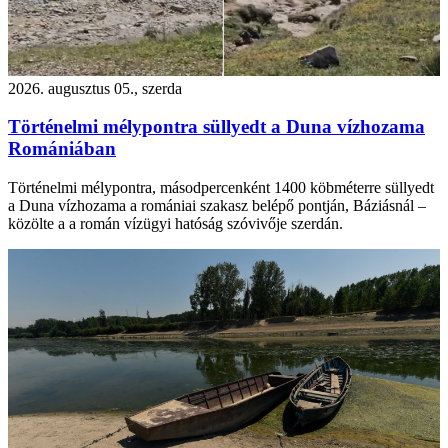
2026. augusztus 05., szerda
Történelmi mélypontra süllyedt a Duna vízhozama
Romániában
Történelmi mélypontra, másodpercenként 1400 köbméterre süllyedt
a Duna vízhozama a romániai szakasz belépő pontján, Báziásnál –
közölte a a román vízügyi hatóság szóvivője szerdán.