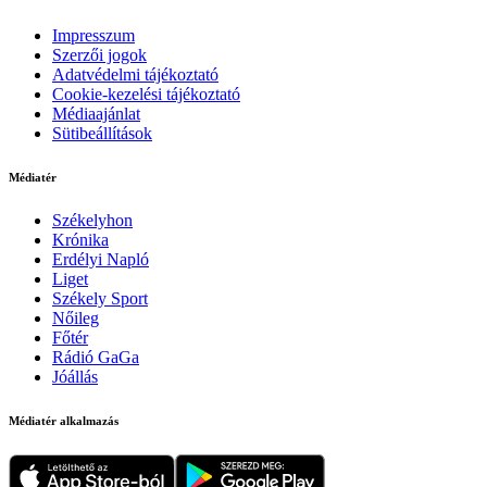
Impresszum
Szerzői jogok
Adatvédelmi tájékoztató
Cookie-kezelési tájékoztató
Médiaajánlat
Sütibeállítások
Médiatér
Székelyhon
Krónika
Erdélyi Napló
Liget
Székely Sport
Nőileg
Főtér
Rádió GaGa
Jóállás
Médiatér alkalmazás