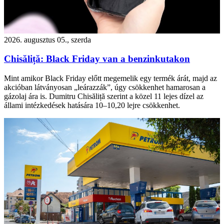
2026. augusztus 05., szerda
Chisăliță: Black Friday van a benzinkutakon
Mint amikor Black Friday előtt megemelik egy termék árát, majd az
akcióban látványosan „leárazzák”, úgy csökkenhet hamarosan a
gázolaj ára is. Dumitru Chisăliță szerint a közel 11 lejes dízel az
állami intézkedések hatására 10–10,20 lejre csökkenhet.