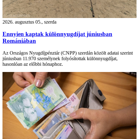
2026. augusztus 05., szerda
Ennyien kaptak különnyugdíjat júniusban
Romániában
Az Országos Nyugdíjpénztár (CNPP) szerdán közölt adatai szerint
júniusban 11.970 személynek folyósítottak különnyugdíjat,
hasonlóan az előbbi hónaphoz.