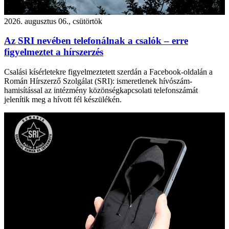
2026. augusztus 06., csütörtök
Az SRI nevében telefonálnak a csalók – erre
figyelmeztet a hírszerzés
Csalási kísérletekre figyelmeztetett szerdán a Facebook-oldalán a
Román Hírszerző Szolgálat (SRI): ismeretlenek hívószám-
hamisítással az intézmény közönségkapcsolati telefonszámát
jelenítik meg a hívott fél készülékén.