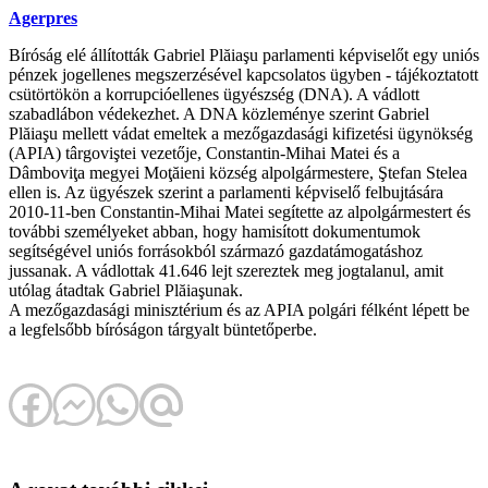
Agerpres
Bíróság elé állították Gabriel Plăiaşu parlamenti képviselőt egy uniós
pénzek jogellenes megszerzésével kapcsolatos ügyben - tájékoztatott
csütörtökön a korrupcióellenes ügyészség (DNA). A vádlott
szabadlábon védekezhet. A DNA közleménye szerint Gabriel
Plăiaşu mellett vádat emeltek a mezőgazdasági kifizetési ügynökség
(APIA) târgoviştei vezetője, Constantin-Mihai Matei és a
Dâmboviţa megyei Moţăieni község alpolgármestere, Ştefan Stelea
ellen is. Az ügyészek szerint a parlamenti képviselő felbujtására
2010-11-ben Constantin-Mihai Matei segítette az alpolgármestert és
további személyeket abban, hogy hamisított dokumentumok
segítségével uniós forrásokból származó gazdatámogatáshoz
jussanak. A vádlottak 41.646 lejt szereztek meg jogtalanul, amit
utólag átadtak Gabriel Plăiaşunak.
A mezőgazdasági minisztérium és az APIA polgári félként lépett be
a legfelsőbb bíróságon tárgyalt büntetőperbe.