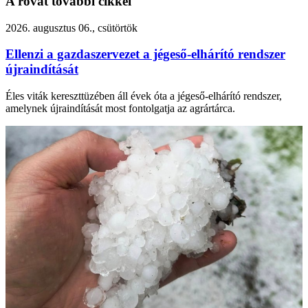
A rovat további cikkei
2026. augusztus 06., csütörtök
Ellenzi a gazdaszervezet a jégeső-elhárító rendszer
újraindítását
Éles viták kereszttüzében áll évek óta a jégeső-elhárító rendszer,
amelynek újraindítását most fontolgatja az agrártárca.