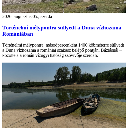
2026. augusztus 05., szerda
Történelmi mélypontra süllyedt a Duna vízhozama
Romániában
Történelmi mélypontra, másodpercenként 1400 köbméterre süllyedt
a Duna vízhozama a romániai szakasz belépő pontján, Báziásnál –
közölte a a román vízügyi hatóság szóvivője szerdán.