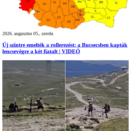
2026. augusztus 05., szerda
Új szintre emelték a rollerezést: a Bucsecsben kapták
lencsevégre a két fiatalt | VIDEÓ