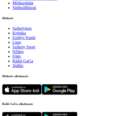
Médiaajánlat
Sütibeállítások
Médiatér
Székelyhon
Krónika
Erdélyi Napló
Liget
Székely Sport
Nőileg
Főtér
Rádió GaGa
Jóállás
Médiatér alkalmazás
Rádió GaGa alkalmazás