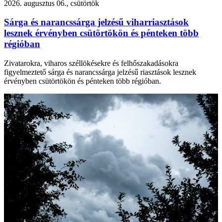
2026. augusztus 06., csütörtök
Sárga és narancssárga jelzésű viharriasztások
lesznek érvényben csütörtökön és pénteken több
régióban
Zivatarokra, viharos széllökésekre és felhőszakadásokra
figyelmeztető sárga és narancssárga jelzésű riasztások lesznek
érvényben csütörtökön és pénteken több régióban.