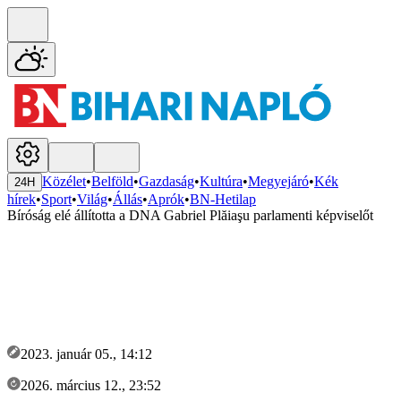
Közélet
•
Belföld
•
Gazdaság
•
Kultúra
•
Megyejáró
•
Kék
24H
hírek
•
Sport
•
Világ
•
Állás
•
Aprók
•
BN-Hetilap
Bíróság elé állította a DNA Gabriel Plăiaşu parlamenti képviselőt
2023. január 05., 14:12
2026. március 12., 23:52