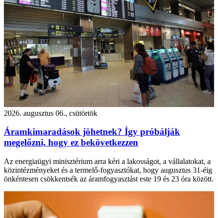
2026. augusztus 06., csütörtök
Áramkimaradások jöhetnek? Így próbálják
megelőzni, hogy ez bekövetkezzen
Az energiaügyi minisztérium arra kéri a lakosságot, a vállalatokat, a
közintézményeket és a termelő-fogyasztókat, hogy augusztus 31-éig
önkéntesen csökkentsék az áramfogyasztást este 19 és 23 óra között.