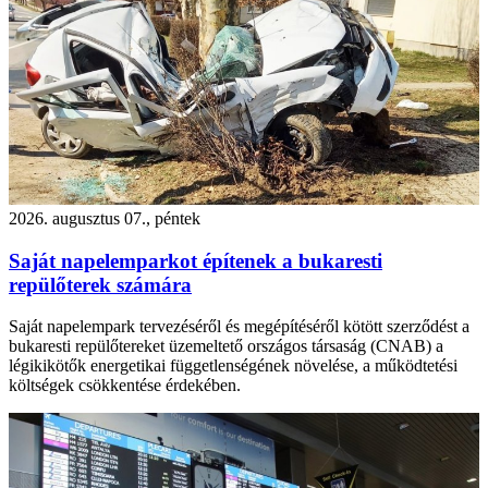
2026. augusztus 07., péntek
Saját napelemparkot építenek a bukaresti
repülőterek számára
Saját napelempark tervezéséről és megépítéséről kötött szerződést a
bukaresti repülőtereket üzemeltető országos társaság (CNAB) a
légikikötők energetikai függetlenségének növelése, a működtetési
költségek csökkentése érdekében.