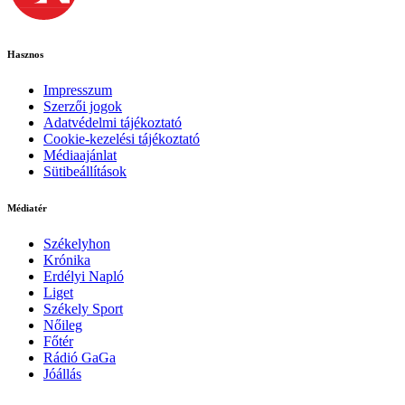
Hasznos
Impresszum
Szerzői jogok
Adatvédelmi tájékoztató
Cookie-kezelési tájékoztató
Médiaajánlat
Sütibeállítások
Médiatér
Székelyhon
Krónika
Erdélyi Napló
Liget
Székely Sport
Nőileg
Főtér
Rádió GaGa
Jóállás