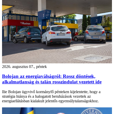
2026. augusztus 07., péntek
Bolojan az energiaválságról: Rossz döntések,
alkalmatlanság és talán rosszindulat vezetett ide
Ilie Bolojan ügyvivő kormányfő pénteken kijelentette, hogy a
stratégia hiánya és a halogatott beruházások vezettek az
energiaellátásban kialakult jelentős egyensúlytalanságokhoz.