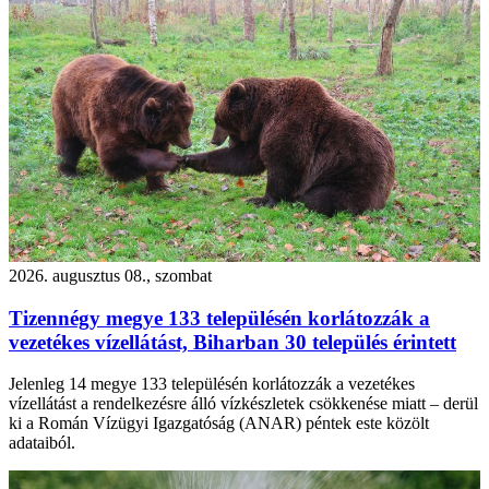
2026. augusztus 08., szombat
Tizennégy megye 133 településén korlátozzák a
vezetékes vízellátást, Biharban 30 település érintett
Jelenleg 14 megye 133 településén korlátozzák a vezetékes
vízellátást a rendelkezésre álló vízkészletek csökkenése miatt – derül
ki a Román Vízügyi Igazgatóság (ANAR) péntek este közölt
adataiból.