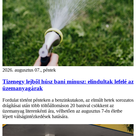
2026. augusztus 07., péntek
Tizenegy lejből húsz bani mínusz: elindultak lefelé az
üzemanyagárak
Fordulat történt pénteken a benzinkutakon, az elmúlt hetek sorozatos
drágításai után több töltőállomáson 20 banival csökkent az
üzemanyag literenkénti ára, vélhetően az augusztus 7-én életbe
lépett válságintézkedések hatására.