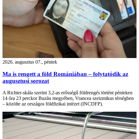
2026. augusztus 07., péntek
Ma is rengett a föld Romániában – folytatódik az
augusztusi sorozat
A Richter-skála szerint 3,2-as erősségű földrengés történt pénteken
14 óra 23 perckor Buzău megyében, Vrancea szeizmikus térségben
– közölte az országos földfizikai intézet (INCDFP).