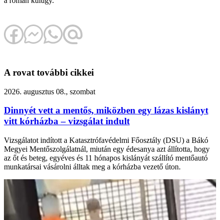
a román külügy.
A rovat további cikkei
2026. augusztus 08., szombat
Dinnyét vett a mentős, miközben egy lázas kislányt
vitt kórházba – vizsgálat indult
Vizsgálatot indított a Katasztrófavédelmi Főosztály (DSU) a Bákó
Megyei Mentőszolgálatnál, miután egy édesanya azt állította, hogy
az őt és beteg, egyéves és 11 hónapos kislányát szállító mentőautó
munkatársai vásárolni álltak meg a kórházba vezető úton.