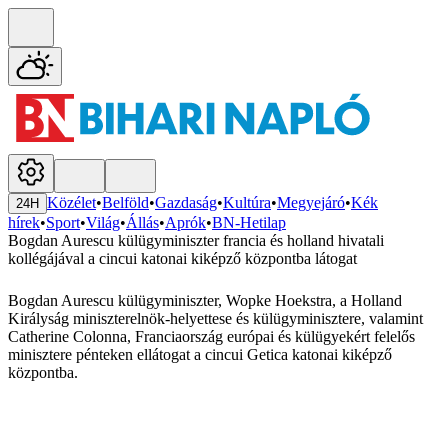
Közélet
•
Belföld
•
Gazdaság
•
Kultúra
•
Megyejáró
•
Kék
24H
hírek
•
Sport
•
Világ
•
Állás
•
Aprók
•
BN-Hetilap
Bogdan Aurescu külügyminiszter francia és holland hivatali
kollégájával a cincui katonai kiképző központba látogat
Bogdan Aurescu külügyminiszter, Wopke Hoekstra, a Holland
Királyság miniszterelnök-helyettese és külügyminisztere, valamint
Catherine Colonna, Franciaország európai és külügyekért felelős
minisztere pénteken ellátogat a cincui Getica katonai kiképző
központba.