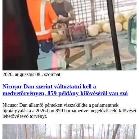
2026. augusztus 08., szombat
Nicușor Dan szerint változtatni kell a
medvetörvényen, 859 példány kilövéséről van szó
Nicușor Dan államfő pénteken visszaküldte a parlamentnek
újratárgyalásra a 2026-ban 859 barnamedve megelőző célú kilövését
lehetővé tevő törvényt.