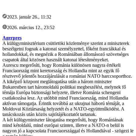
2023. január 26., 11:32
2026. március 12., 23:52
Agerpres
A külügyminisztérium csütörtöki közleménye szerint a miniszterek
beszélgetni fognak a katonai személyzettel, főként franciákkal és
hollandokkal, és megnézik a Romániában állomásozó szövetséges
csapatok által közösen használt katonai létesítményeket.
Aurescu megerősíti, hogy Románia különösen nagyra értékeli
Franciaország mint keretország és Hollandia mint az egyik fő
résztvevő jelentős hozzájárulását a romániai NATO harccsoporthoz.
A kiképző központ meglátogatása után a három miniszter
Bukarestben tart háromoldalú politikai megbeszélést, melynek fő
témája Európa biztonsági helyzete, illetve Románia schengeni
csatlakozása lesz. Az utóbbit mind Franciaország, mind Hollandia
aktívan támogatja. Érintik továbbá az ukrajnai háború témáját, a
Moldovai Köztársaság helyzetét és a NATO-együttműködést. A
tanácskozás után közös sajtótájékoztatót tartanak.
A két külügyminiszter látogatása megerősíti, hogy Romániának
mind kétoldalú, mind európai szinten, illetve a NATO-n belül is
nagyon jó a kapcsolata Franciaországgal és Hollandiával - szögezi le