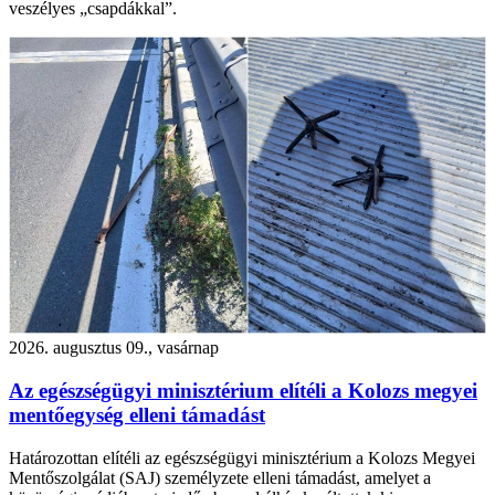
veszélyes „csapdákkal”.
2026. augusztus 09., vasárnap
Az egészségügyi minisztérium elítéli a Kolozs megyei
mentőegység elleni támadást
Határozottan elítéli az egészségügyi minisztérium a Kolozs Megyei
Mentőszolgálat (SAJ) személyzete elleni támadást, amelyet a