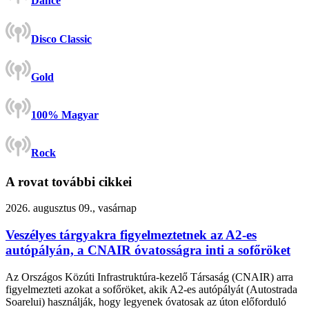
Dance
Disco Classic
Gold
100% Magyar
Rock
A rovat további cikkei
2026. augusztus 09., vasárnap
Veszélyes tárgyakra figyelmeztetnek az A2-es
autópályán, a CNAIR óvatosságra inti a sofőröket
Az Országos Közúti Infrastruktúra-kezelő Társaság (CNAIR) arra
figyelmezteti azokat a sofőröket, akik A2-es autópályát (Autostrada
Soarelui) használják, hogy legyenek óvatosak az úton előforduló