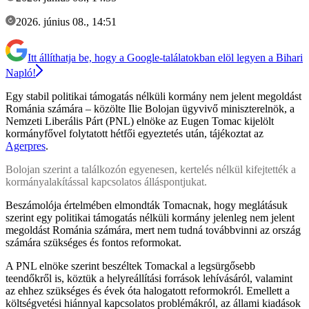
2026. június 08., 14:51
Itt állíthatja be, hogy a Google-találatokban elöl legyen a Bihari
Napló!
Egy stabil politikai támogatás nélküli kormány nem jelent megoldást
Románia számára – közölte Ilie Bolojan ügyvivő miniszterelnök, a
Nemzeti Liberális Párt (PNL) elnöke az Eugen Tomac kijelölt
kormányfővel folytatott hétfői egyeztetés után, tájékoztat az
Agerpres
.
Bolojan szerint a találkozón egyenesen, kertelés nélkül kifejtették a
kormányalakítással kapcsolatos álláspontjukat.
Beszámolója értelmében elmondták Tomacnak, hogy meglátásuk
szerint egy politikai támogatás nélküli kormány jelenleg nem jelent
megoldást Románia számára, mert nem tudná továbbvinni az ország
számára szükséges és fontos reformokat.
A PNL elnöke szerint beszéltek Tomackal a legsürgősebb
teendőkről is, köztük a helyreállítási források lehívásáról, valamint
az ehhez szükséges és évek óta halogatott reformokról. Emellett a
költségvetési hiánnyal kapcsolatos problémákról, az állami kiadások