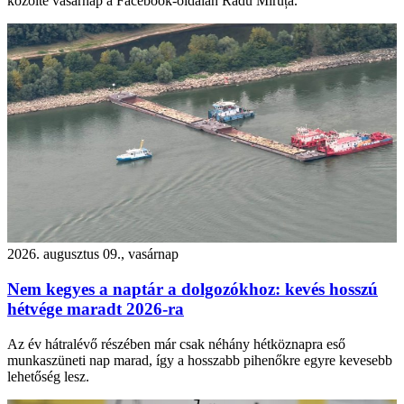
közölte vasárnap a Facebook-oldalán Radu Miruță.
2026. augusztus 09., vasárnap
Nem kegyes a naptár a dolgozókhoz: kevés hosszú
hétvége maradt 2026-ra
Az év hátralévő részében már csak néhány hétköznapra eső
munkaszüneti nap marad, így a hosszabb pihenőkre egyre kevesebb
lehetőség lesz.