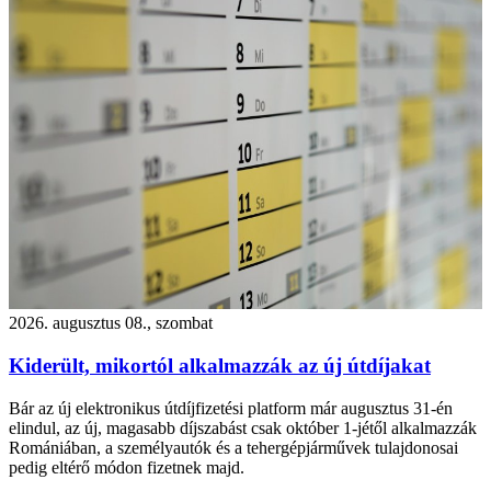
2026. augusztus 08., szombat
Kiderült, mikortól alkalmazzák az új útdíjakat
Bár az új elektronikus útdíjfizetési platform már augusztus 31-én
elindul, az új, magasabb díjszabást csak október 1-jétől alkalmazzák
Romániában, a személyautók és a tehergépjárművek tulajdonosai
pedig eltérő módon fizetnek majd.