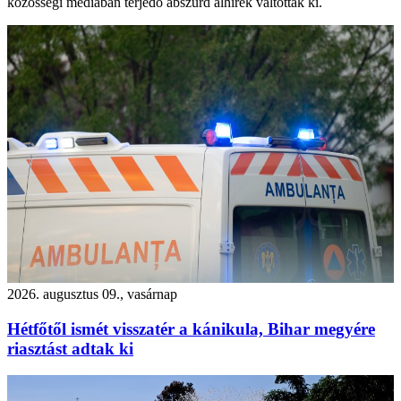
közösségi médiában terjedő abszurd álhírek váltottak ki.
2026. augusztus 09., vasárnap
Hétfőtől ismét visszatér a kánikula, Bihar megyére
riasztást adtak ki