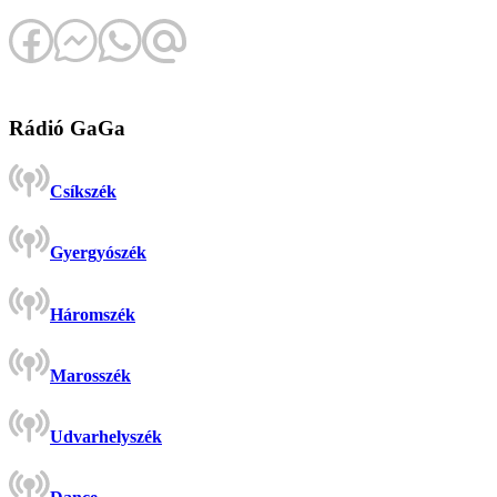
Rádió GaGa
Csíkszék
Gyergyószék
Háromszék
Marosszék
Udvarhelyszék