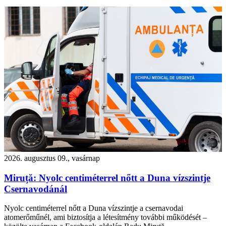
2026. augusztus 09., vasárnap
Miruță: Nyolc centiméterrel nőtt a Duna vízszintje
Csernavodánál
Nyolc centiméterrel nőtt a Duna vízszintje a csernavodai
atomerőműnél, ami biztosítja a létesítmény további működését –