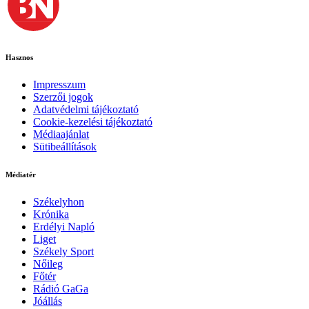
Hasznos
Impresszum
Szerzői jogok
Adatvédelmi tájékoztató
Cookie-kezelési tájékoztató
Médiaajánlat
Sütibeállítások
Médiatér
Székelyhon
Krónika
Erdélyi Napló
Liget
Székely Sport
Nőileg
Főtér
Rádió GaGa
Jóállás