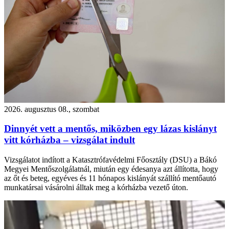
2026. augusztus 08., szombat
Dinnyét vett a mentős, miközben egy lázas kislányt
vitt kórházba – vizsgálat indult
Vizsgálatot indított a Katasztrófavédelmi Főosztály (DSU) a Bákó
Megyei Mentőszolgálatnál, miután egy édesanya azt állította, hogy
az őt és beteg, egyéves és 11 hónapos kislányát szállító mentőautó
munkatársai vásárolni álltak meg a kórházba vezető úton.