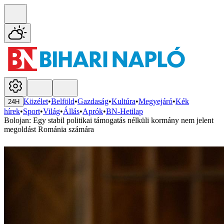
Közélet
•
Belföld
•
Gazdaság
•
Kultúra
•
Megyejáró
•
Kék
24H
hírek
•
Sport
•
Világ
•
Állás
•
Aprók
•
BN-Hetilap
Bolojan: Egy stabil politikai támogatás nélküli kormány nem jelent
megoldást Románia számára