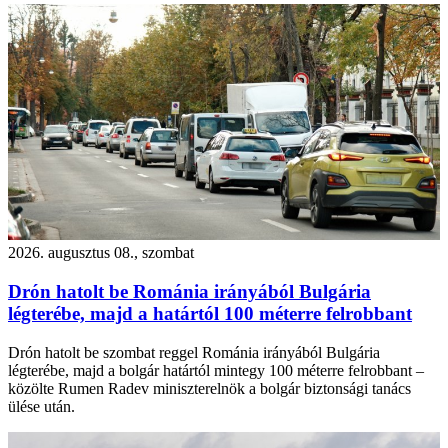
2026. augusztus 08., szombat
Drón hatolt be Románia irányából Bulgária
légterébe, majd a határtól 100 méterre felrobbant
Drón hatolt be szombat reggel Románia irányából Bulgária
légterébe, majd a bolgár határtól mintegy 100 méterre felrobbant –
közölte Rumen Radev miniszterelnök a bolgár biztonsági tanács
ülése után.