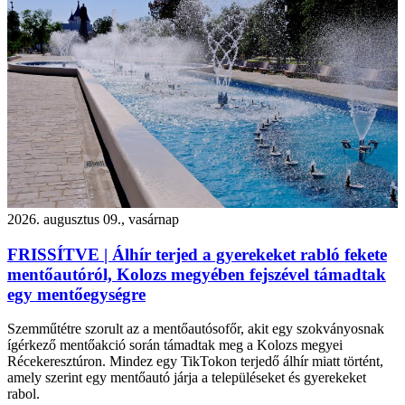
2026. augusztus 09., vasárnap
FRISSÍTVE | Álhír terjed a gyerekeket rabló fekete
mentőautóról, Kolozs megyében fejszével támadtak
egy mentőegységre
Szemműtétre szorult az a mentőautósofőr, akit egy szokványosnak
ígérkező mentőakció során támadtak meg a Kolozs megyei
Récekeresztúron. Mindez egy TikTokon terjedő álhír miatt történt,
amely szerint egy mentőautó járja a településeket és gyerekeket
rabol.