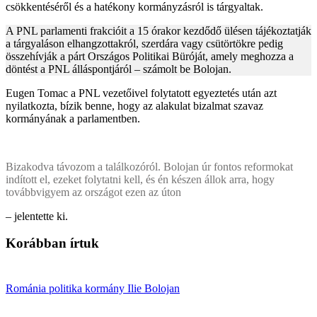
csökkentéséről és a hatékony kormányzásról is tárgyaltak.
A PNL parlamenti frakcióit a 15 órakor kezdődő ülésen tájékoztatják
a tárgyaláson elhangzottakról, szerdára vagy csütörtökre pedig
összehívják a párt Országos Politikai Büróját, amely meghozza a
döntést a PNL álláspontjáról – számolt be Bolojan.
Eugen Tomac a PNL vezetőivel folytatott egyeztetés után azt
nyilatkozta, bízik benne, hogy az alakulat bizalmat szavaz
kormányának a parlamentben.
Bizakodva távozom a találkozóról. Bolojan úr fontos reformokat
indított el, ezeket folytatni kell, és én készen állok arra, hogy
továbbvigyem az országot ezen az úton
– jelentette ki.
Korábban írtuk
Románia
politika
kormány
Ilie Bolojan