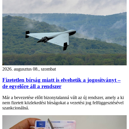
2026. augusztus 08., szombat
Fizetetlen bírság miatt is elvehetik a jogosítványt –
de egyelőre áll a rendszer
Már a bevezetése előtt bizonytalanná vált az új rendszer, amely a ki
nem fizetett közlekedési bírságokat a vezetési jog felfüggesztésével
szankcionálná.