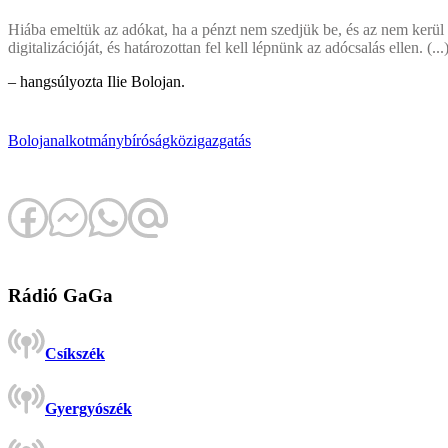
Hiába emeltük az adókat, ha a pénzt nem szedjük be, és az nem kerül
digitalizációját, és határozottan fel kell lépnünk az adócsalás ellen. (
– hangsúlyozta Ilie Bolojan.
Bolojan
alkotmánybíróság
közigazgatás
Rádió GaGa
Csíkszék
Gyergyószék