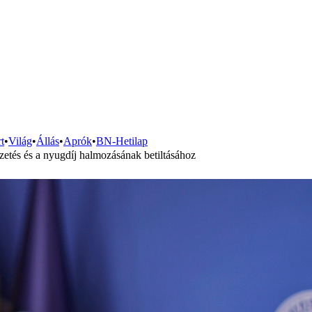
t
•
Világ
•
Állás
•
Aprók
•
BN-Hetilap
zetés és a nyugdíj halmozásának betiltásához