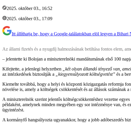
2025. október 03., 16:52
2025. október 03., 17:09
Itt állíthatja be, hogy a Google-találatokban elöl legyen a Bihari
Az állami fizetés és a nyugdíj halmozásának betiltása fontos elem, a
– jelentette ki Bolojan a miniszterelnöki mandátumának első 100 napjá
Kifejtette, a jelenlegi helyzetben
„két olyan állandó tényező van, amel
az intézkedések biztosítják a
„kiegyensúlyozott költségvetést”
és a ber
Kiemelte továbbá, hogy a helyi és központi közigazgatás reformja fon
növelése is, amely a költségek csökkentését és az állások számának a re
A miniszterelnök szerint jelentős költségcsökkentéshez vezetne egye
példaként, amelynek minden megyében egy sor intézménye van, és ezek
ügyintézést.
A kormányfő hangsúlyozta ugyanakkor, hogy a jobb adóbeszedés biztosít