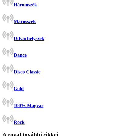
Háromszék
Marosszék
Udvarhelyszék
Dance
Disco Classic
Gold
100% Magyar
Rock
A rovat további cikkei