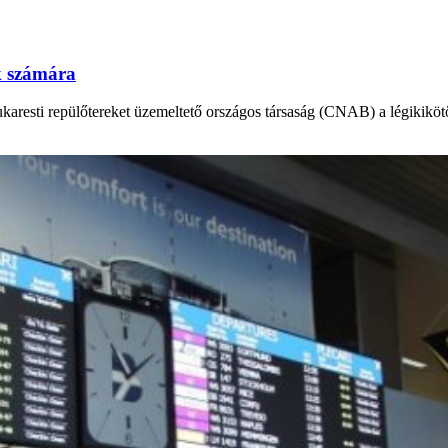
k számára
bukaresti repülőtereket üzemeltető országos társaság (CNAB) a légikikö