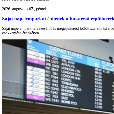
2026. augusztus 07., péntek
Saját napelemparkot építenek a bukaresti repülőtere
Saját napelempark tervezéséről és megépítéséről kötött szerződést a 
csökkentése érdekében.