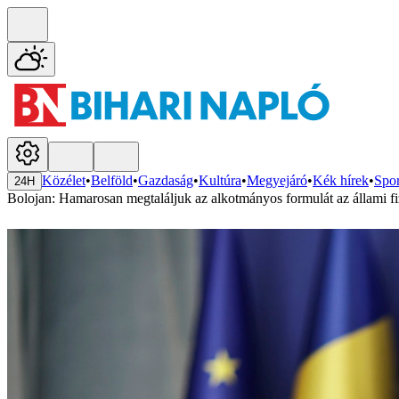
Közélet
•
Belföld
•
Gazdaság
•
Kultúra
•
Megyejáró
•
Kék hírek
•
Spor
24H
Bolojan: Hamarosan megtaláljuk az alkotmányos formulát az állami fi