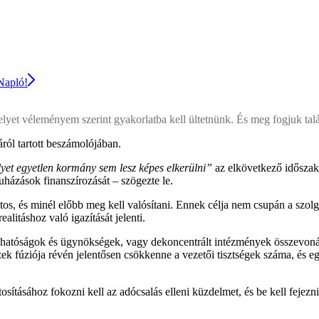
 Napló!
melyet véleményem szerint gyakorlatba kell ültetnünk. És meg fogjuk ta
ról tartott beszámolójában.
yet egyetlen kormány sem lesz képes elkerülni”
az elkövetkező időszak
uházások finanszírozását – szögezte le.
tos, és minél előbb meg kell valósítani. Ennek célja nem csupán a szo
alitáshoz való igazítását jelenti.
s hatóságok és ügynökségek, vagy dekoncentrált intézmények összevoná
 fúziója révén jelentősen csökkenne a vezetői tisztségek száma, és eg
ásához fokozni kell az adócsalás elleni küzdelmet, és be kell fejezni a