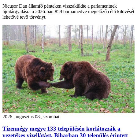
Nicușor Dan államfő pénteken visszaküldte a parlamentnek
újratárgyalásra a 2026-ban 859 barnamedve megelőző célú kilövését
lehetővé tevő törvényt.
2026. augusztus 08., szombat
Tizennégy megye 133 településén korlátozzák a
vezetékes vízellátást, Biharban 30 település érintett