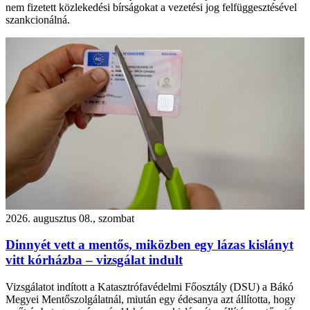
nem fizetett közlekedési bírságokat a vezetési jog felfüggesztésével
szankcionálná.
2026. augusztus 08., szombat
Dinnyét vett a mentős, miközben egy lázas kislányt
vitt kórházba – vizsgálat indult
Vizsgálatot indított a Katasztrófavédelmi Főosztály (DSU) a Bákó
Megyei Mentőszolgálatnál, miután egy édesanya azt állította, hogy