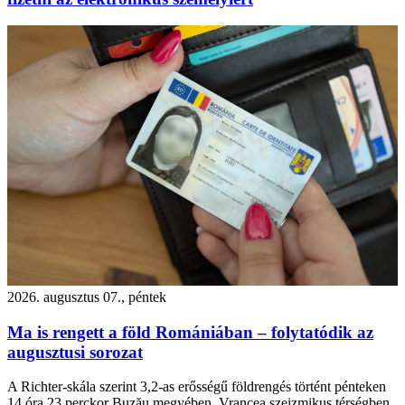
2026. augusztus 07., péntek
Ma is rengett a föld Romániában – folytatódik az
augusztusi sorozat
A Richter-skála szerint 3,2-as erősségű földrengés történt pénteken
14 óra 23 perckor Buzău megyében, Vrancea szeizmikus térségben