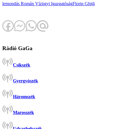
lemondás
Román Vízügyi Igazgatóság
Florin Ghiță
Rádió GaGa
Csíkszék
Gyergyószék
Háromszék
Marosszék
Udvarhelyszék