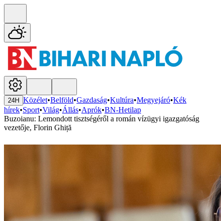
Közélet
•
Belföld
•
Gazdaság
•
Kultúra
•
Megyejáró
•
Kék
24H
hírek
•
Sport
•
Világ
•
Állás
•
Aprók
•
BN-Hetilap
Buzoianu: Lemondott tisztségéről a román vízügyi igazgatóság
vezetője, Florin Ghiță