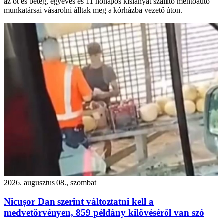
az őt és beteg, egyéves és 11 hónapos kislányát szállító mentőautó
munkatársai vásárolni álltak meg a kórházba vezető úton.
2026. augusztus 08., szombat
Nicușor Dan szerint változtatni kell a
medvetörvényen, 859 példány kilövéséről van szó