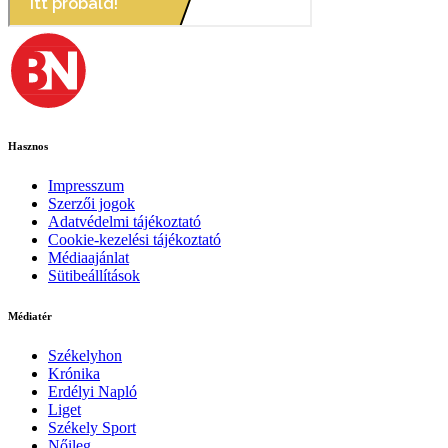
Hasznos
Impresszum
Szerzői jogok
Adatvédelmi tájékoztató
Cookie-kezelési tájékoztató
Médiaajánlat
Sütibeállítások
Médiatér
Székelyhon
Krónika
Erdélyi Napló
Liget
Székely Sport
Nőileg