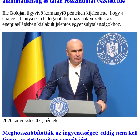
alkalmatlanság és talán rosszindulat vezetett ide
Ilie Bolojan ügyvivő kormányfő pénteken kijelentette, hogy a
stratégia hiánya és a halogatott beruházások vezettek az
energiaellátásban kialakult jelentős egyensúlytalanságokhoz.
2026. augusztus 07., péntek
Meghosszabbították az ingyenességet: eddig nem kell
fizetni az elektronikus személyiért