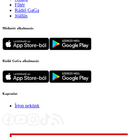
Főtér
Rádió GaGa
Jóállás
Médiatér alkalmazás
Rádió GaGa alkalmazás
Kapcsolat
Írjon nekünk