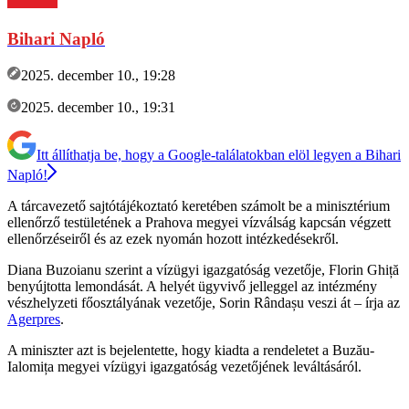
Bihari Napló
2025. december 10., 19:28
2025. december 10., 19:31
Itt állíthatja be, hogy a Google-találatokban elöl legyen a Bihari
Napló!
A tárcavezető sajtótájékoztató keretében számolt be a minisztérium
ellenőrző testületének a Prahova megyei vízválság kapcsán végzett
ellenőrzéseiről és az ezek nyomán hozott intézkedésekről.
Diana Buzoianu szerint a vízügyi igazgatóság vezetője, Florin Ghiță
benyújtotta lemondását. A helyét ügyvivő jelleggel az intézmény
vészhelyzeti főosztályának vezetője, Sorin Rândașu veszi át – írja az
Agerpres
.
A miniszter azt is bejelentette, hogy kiadta a rendeletet a Buzău-
Ialomița megyei vízügyi igazgatóság vezetőjének leváltásáról.