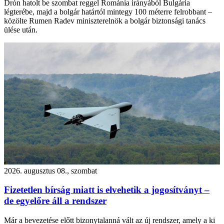
Drón hatolt be szombat reggel Románia irányából Bulgária
légterébe, majd a bolgár határtól mintegy 100 méterre felrobbant –
közölte Rumen Radev miniszterelnök a bolgár biztonsági tanács
ülése után.
2026. augusztus 08., szombat
Fizetetlen bírság miatt is elvehetik a jogosítványt –
de egyelőre áll a rendszer
Már a bevezetése előtt bizonytalanná vált az új rendszer, amely a ki