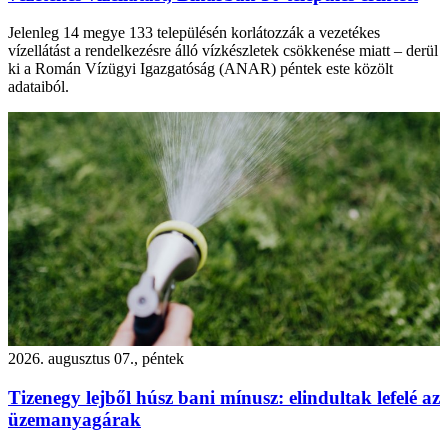
Jelenleg 14 megye 133 településén korlátozzák a vezetékes
vízellátást a rendelkezésre álló vízkészletek csökkenése miatt – derül
ki a Román Vízügyi Igazgatóság (ANAR) péntek este közölt
adataiból.
2026. augusztus 07., péntek
Tizenegy lejből húsz bani mínusz: elindultak lefelé az
üzemanyagárak