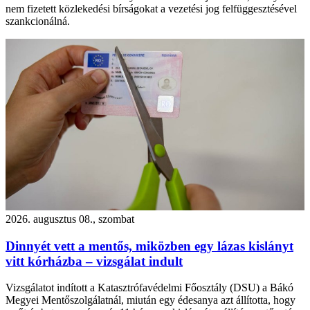
nem fizetett közlekedési bírságokat a vezetési jog felfüggesztésével
szankcionálná.
2026. augusztus 08., szombat
Dinnyét vett a mentős, miközben egy lázas kislányt
vitt kórházba – vizsgálat indult
Vizsgálatot indított a Katasztrófavédelmi Főosztály (DSU) a Bákó
Megyei Mentőszolgálatnál, miután egy édesanya azt állította, hogy