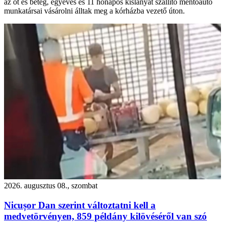
az őt és beteg, egyéves és 11 hónapos kislányát szállító mentőautó
munkatársai vásárolni álltak meg a kórházba vezető úton.
2026. augusztus 08., szombat
Nicușor Dan szerint változtatni kell a
medvetörvényen, 859 példány kilövéséről van szó