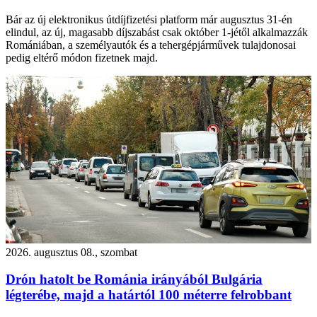
Bár az új elektronikus útdíjfizetési platform már augusztus 31-én
elindul, az új, magasabb díjszabást csak október 1-jétől alkalmazzák
Romániában, a személyautók és a tehergépjárművek tulajdonosai
pedig eltérő módon fizetnek majd.
2026. augusztus 08., szombat
Drón hatolt be Románia irányából Bulgária
légterébe, majd a határtól 100 méterre felrobbant