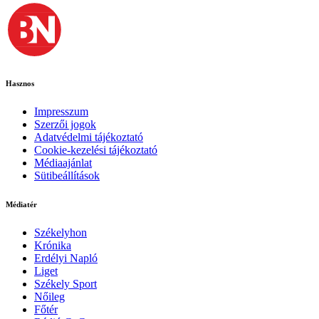
Hasznos
Impresszum
Szerzői jogok
Adatvédelmi tájékoztató
Cookie-kezelési tájékoztató
Médiaajánlat
Sütibeállítások
Médiatér
Székelyhon
Krónika
Erdélyi Napló
Liget
Székely Sport
Nőileg
Főtér