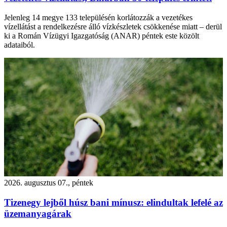
Jelenleg 14 megye 133 településén korlátozzák a vezetékes
vízellátást a rendelkezésre álló vízkészletek csökkenése miatt – derül
ki a Román Vízügyi Igazgatóság (ANAR) péntek este közölt
adataiból.
2026. augusztus 07., péntek
Tizenegy lejből húsz bani mínusz: elindultak lefelé az
üzemanyagárak