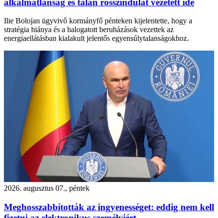
alkalmatlanság és talán rosszindulat vezetett ide
Ilie Bolojan ügyvivő kormányfő pénteken kijelentette, hogy a
stratégia hiánya és a halogatott beruházások vezettek az
energiaellátásban kialakult jelentős egyensúlytalanságokhoz.
2026. augusztus 07., péntek
Meghosszabbították az ingyenességet: eddig nem kell
fizetni az elektronikus személyiért