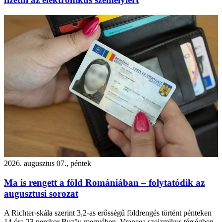
2026. augusztus 07., péntek
Ma is rengett a föld Romániában – folytatódik az
augusztusi sorozat
A Richter-skála szerint 3,2-as erősségű földrengés történt pénteken
14 óra 23 perckor Buzău megyében, Vrancea szeizmikus térségben