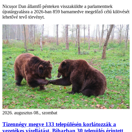
Nicușor Dan államfő pénteken visszaküldte a parlamentnek
újratárgyalásra a 2026-ban 859 barnamedve megelőző célú kilövését
lehetővé tevő törvényt.
2026. augusztus 08., szombat
Tizennégy megye 133 településén korlátozzák a
vezetékes vízellátást, Biharban 30 település érintett