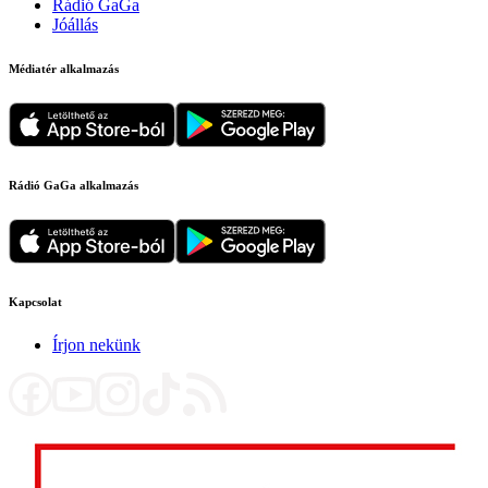
Rádió GaGa
Jóállás
Médiatér alkalmazás
Rádió GaGa alkalmazás
Kapcsolat
Írjon nekünk