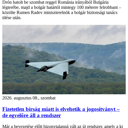
Drón hatolt be szombat reggel Románia irányából Bulgária
légterébe, majd a bolgár határtól mintegy 100 méterre felrobbant –
közölte Rumen Radev miniszterelnök a bolgár biztonsági tanács
ülése után.
2026. augusztus 08., szombat
Fizetetlen bírság miatt is elvehetik a jogosítványt –
de egyelőre áll a rendszer
Már a bevezetése előtt bizonytalanná vált az új rendszer, amely a ki