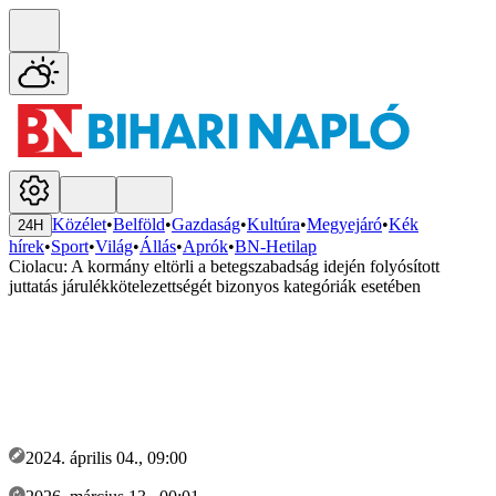
Közélet
•
Belföld
•
Gazdaság
•
Kultúra
•
Megyejáró
•
Kék
24H
hírek
•
Sport
•
Világ
•
Állás
•
Aprók
•
BN-Hetilap
Ciolacu: A kormány eltörli a betegszabadság idején folyósított
juttatás járulékkötelezettségét bizonyos kategóriák esetében
2024. április 04., 09:00