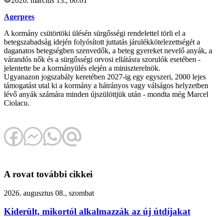
2026. március 13., 00:01
Agerpres
A kormány csütörtöki ülésén sürgősségi rendelettel törli el a
betegszabadság idején folyósított juttatás járulékkötelezettségét a
daganatos betegségben szenvedők, a beteg gyereket nevelő anyák, a
várandós nők és a sürgősségi orvosi ellátásra szorulók esetében -
jelentette be a kormányülés elején a miniszterelnök.
Ugyanazon jogszabály keretében 2027-ig egy egyszeri, 2000 lejes
támogatást utal ki a kormány a hátrányos vagy válságos helyzetben
lévő anyák számára minden újszülöttjük után - mondta még Marcel
Ciolacu.
A rovat további cikkei
2026. augusztus 08., szombat
Kiderült, mikortól alkalmazzák az új útdíjakat