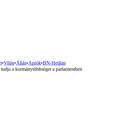
t
•
Világ
•
Állás
•
Aprók
•
BN-Hetilap
i tudja a kormánytöbbséget a parlamentben