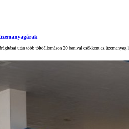
az üzemanyagárak
drágításai után több töltőállomáson 20 banival csökkent az üzemanyag lit