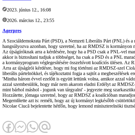
2023. június 12., 16:08
2026. március 12., 23:55
Agerpres
A Szociáldemokrata Párt (PSD), a Nemzeti Liberális Párt (PNL) és a ne
hangsúlyozva azonban, hogy szeretné, ha az RMDSZ is kormányon 
Az újságíróknak arra a kérdésére, hogy ha a PSD csak a PNL-vel marad
akkor is biztosítani tudjuk a többséget, ha csak a PSD és a PNL marad
a kormányprogram véglegesítésére összehívott koalíciós ülésen. Az R
Arra az újságírói kérdésre, hogy mi fog történni az RMDSZ-szel Ciol
liberális pártelnökkel, és tájékoztatni fogja a sajtót a megbeszélések e
'Mintha három évvel ezelőtt is együtt lettünk volna, amikor azzal vá
azzal szembesülök, hogy már nem akarom eladni Erdélyt az RMDSZ-nek
mint bárhol máshol - jogunk van tárgyalni' - jegyezte meg szarkasztik
Hozzátette, jómaga szeretné, hogy az RMDSZ a koalícióban maradjo
Megemlítette azt is: reméli, hogy az új kormányt legkésőbb csütörtökö
Nicolae Ciucă bejelentette hétfőn, hogy lemond miniszterelnöki tiszts