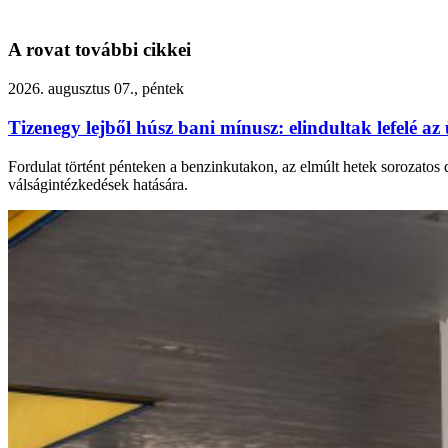
A rovat további cikkei
2026. augusztus 07., péntek
Tizenegy lejből húsz bani mínusz: elindultak lefelé 
Fordulat történt pénteken a benzinkutakon, az elmúlt hetek sorozatos 
válságintézkedések hatására.