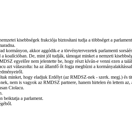
mzetei kisebbségek frakciója biztosítani tudja a többséget a parlament
maradna.
 kormányon, akkor aggódik-e a törvénytervezetek parlamenti sorsáért, 
 a koalícióban. De, mint jól tudják, támogat minket a nemzeti kisebbsé
MDSZ egyelőre nem jelentette be, hogy részt kíván-e venni ezen a talá
acu azt válaszolta: ha az államfő őt fogja megbízni a kormányalakítá
redményeiről.
doltak minket, hogy eladjuk Erdélyt (az RMDSZ-nek - szerk. megj.) és ti
, nem is vagyok az RMDSZ partnere, hanem hirtelen én lettem az, aki
usan Ciolacu.
n.
n beiktatja a parlament.
égéből.