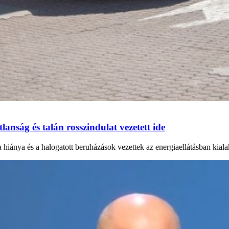
anság és talán rosszindulat vezetett ide
a hiánya és a halogatott beruházások vezettek az energiaellátásban kial