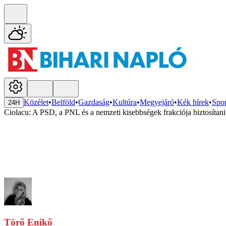
Közélet
•
Belföld
•
Gazdaság
•
Kultúra
•
Megyejáró
•
Kék hírek
•
Spor
24H
Ciolacu: A PSD, a PNL és a nemzeti kisebbségek frakciója biztosítan
Törő Enikő