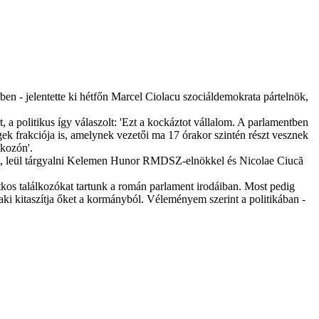
ben - jelentette ki hétfőn Marcel Ciolacu szociáldemokrata pártelnök,
a politikus így válaszolt: 'Ezt a kockáztot vállalom. A parlamentben
gek frakciója is, amelynek vezetői ma 17 órakor szintén részt vesznek
lkozón'.
ssal, leül tárgyalni Kelemen Hunor RMDSZ-elnökkel és Nicolae Ciucă
tkos találkozókat tartunk a román parlament irodáiban. Most pedig
 kitaszítja őket a kormányból. Véleményem szerint a politikában -