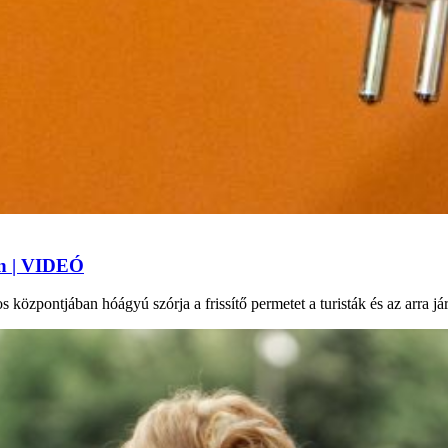
an | VIDEÓ
 központjában hóágyú szórja a frissítő permetet a turisták és az arra j