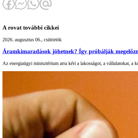
A rovat további cikkei
2026. augusztus 06., csütörtök
Áramkimaradások jöhetnek? Így próbálják megelőzni
Az energiaügyi minisztérium arra kéri a lakosságot, a vállalatokat, a