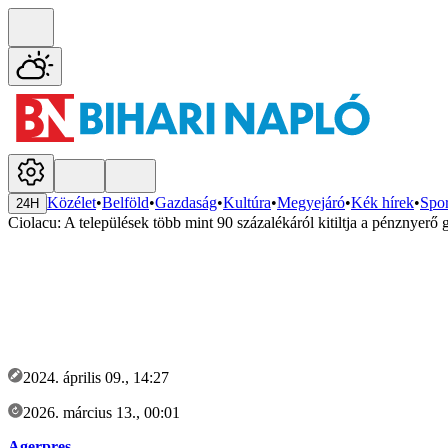
Közélet
•
Belföld
•
Gazdaság
•
Kultúra
•
Megyejáró
•
Kék hírek
•
Spor
24H
Ciolacu: A települések több mint 90 százalékáról kitiltja a pénznyerő
2024. április 09., 14:27
2026. március 13., 00:01
Agerpres