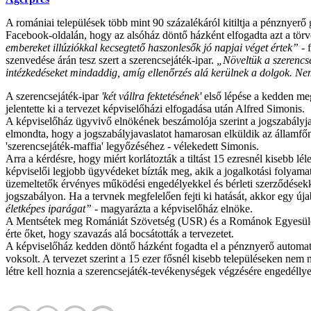
A romániai települések több mint 90 százalékáról kitiltja a pénznyerő
Facebook-oldalán, hogy az alsóház döntő házként elfogadta azt a tör
embereket illúziókkal kecsegtető haszonlesők jó napjai véget értek”
- 
szenvedése árán tesz szert a szerencsejáték-ipar.
„Növeltük a szerencse
intézkedéseket mindaddig, amíg ellenőrzés alá kerülnek a dolgok. Nem
A szerencsejáték-ipar
'két vállra fektetésének'
első lépése a kedden me
jelentette ki a tervezet képviselőházi elfogadása után Alfred Simonis.
A képviselőház ügyvivő elnökének beszámolója szerint a jogszabályjavas
elmondta, hogy a jogszabályjavaslatot hamarosan elküldik az államfőne
'szerencsejáték-maffia' legyőzéséhez - vélekedett Simonis.
Arra a kérdésre, hogy miért korlátozták a tiltást 15 ezresnél kisebb lé
képviselői legjobb ügyvédeket bízták meg, akik a jogalkotási folyama
üzemeltetők érvényes működési engedélyekkel és bérleti szerződésekke
jogszabályon. Ha a tervnek megfelelően fejti ki hatását, akkor egy úja
életképes iparágat”
- magyarázta a képviselőház elnöke.
A Mentsétek meg Romániát Szövetség (USR) és a Románok Egyesüléséért
érte őket, hogy szavazás alá bocsátották a tervezetet.
A képviselőház kedden döntő házként fogadta el a pénznyerő automatá
voksolt. A tervezet szerint a 15 ezer fősnél kisebb településeken n
létre kell hoznia a szerencsejáték-tevékenységek végzésére engedéllyel