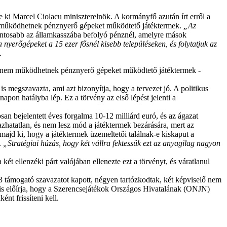
e ki Marcel Ciolacu miniszterelnök. A kormányfő azután írt erről a
nem működhetnek pénznyerő gépeket működtető játéktermek.
„Az
ontosabb az államkasszába befolyó pénznél, amelyre mások
 nyerőgépeket a 15 ezer fősnél kisebb településeken, és folytatjuk az
.
ken nem működhetnek pénznyerő gépeket működtető játéktermek -
is megszavazta, ami azt bizonyítja, hogy a tervezet jó. A politikus
pon hatályba lép. Ez a törvény az első lépést jelenti a
osan bejelentett éves forgalma 10-12 milliárd euró, és az ágazat
zhatatlan, és nem lesz mód a játéktermek bezárására, mert az
ajd ki, hogy a játéktermek üzemeltetői találnak-e kiskaput a
.
„Stratégiai húzás, hogy két vállra fektessük ezt az anyagilag nagyon
ellenzéki párt valójában ellenezte ezt a törvényt, és váratlanul
 támogató szavazatot kapott, négyen tartózkodtak, két képviselő nem
 is előírja, hogy a Szerencsejátékok Országos Hivatalának (ONJN)
nt frissíteni kell.