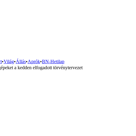
t
•
Világ
•
Állás
•
Aprók
•
BN-Hetilap
 gépeket a kedden elfogadott törvénytervezet