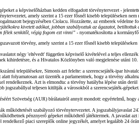
 gépeket a képviselőházban kedden elfogadott törvénytervezet - jelentett
vénytervezetet, amely szerint a 15 ezer fősnél kisebb településeken 
fogalmazott bejegyzésében Ciolacu. Hozzátette, az emberek védelme f
játékokra kivetett adókat, jobban szabályoztuk az ágazatot, betiltottuk a
 félek senkitől, végig fogom ezt vinni”
- nyomatékosította a kormányfő
gszavazott törvény, amely szerint a 15 ezer fősnél kisebb települése
latot négy 'eltévedt' független képviselő kivételével a teljes ellenzék 
k kihirdetésre, és a Hivatalos Közlönyben való megjelenése utáni 10. na
lekszámú településekre, Simonis azt felelte: a szerencsejáték-ipar hivatal
t alatt folyamatosan azt üzenték a parlamentnek, hogy a törvény alkalma
l rendelkeznek. Azt is elmondta: a törvény hatályba lépése után derül m
bb jogszabállyal teljesen kitiltják a városokból a szerencsejáték-gépeket
 Szövetség (AUR) bírálatairól annyit mondott: egyértelmű, hogy a két 
k működtetését szabályozó törvénytervezetet. A jogszabályjavaslat 243
em működhetnek pénznyerő gépeket működtető játéktermek. A javaslat azt
 rendelkező piaci szereplők online jegyzékét, amelyet legalább 24 óránké