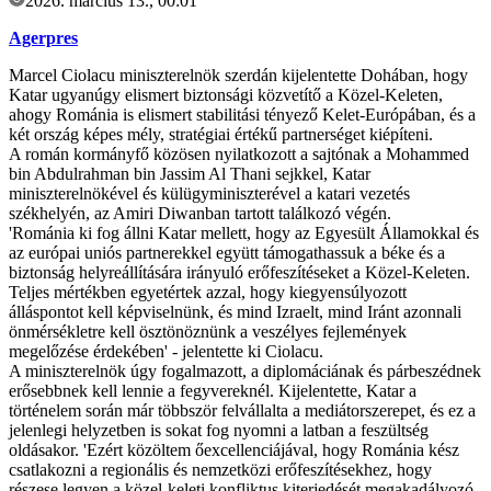
2026. március 13., 00:01
Agerpres
Marcel Ciolacu miniszterelnök szerdán kijelentette Dohában, hogy
Katar ugyanúgy elismert biztonsági közvetítő a Közel-Keleten,
ahogy Románia is elismert stabilitási tényező Kelet-Európában, és a
két ország képes mély, stratégiai értékű partnerséget kiépíteni.
A román kormányfő közösen nyilatkozott a sajtónak a Mohammed
bin Abdulrahman bin Jassim Al Thani sejkkel, Katar
miniszterelnökével és külügyminiszterével a katari vezetés
székhelyén, az Amiri Diwanban tartott találkozó végén.
'Románia ki fog állni Katar mellett, hogy az Egyesült Államokkal és
az európai uniós partnerekkel együtt támogathassuk a béke és a
biztonság helyreállítására irányuló erőfeszítéseket a Közel-Keleten.
Teljes mértékben egyetértek azzal, hogy kiegyensúlyozott
álláspontot kell képviselnünk, és mind Izraelt, mind Iránt azonnali
önmérsékletre kell ösztönöznünk a veszélyes fejlemények
megelőzése érdekében' - jelentette ki Ciolacu.
A miniszterelnök úgy fogalmazott, a diplomáciának és párbeszédnek
erősebbnek kell lennie a fegyvereknél. Kijelentette, Katar a
történelem során már többször felvállalta a mediátorszerepet, és ez a
jelenlegi helyzetben is sokat fog nyomni a latban a feszültség
oldásakor. 'Ezért közöltem őexcellenciájával, hogy Románia kész
csatlakozni a regionális és nemzetközi erőfeszítésekhez, hogy
részese legyen a közel-keleti konfliktus kiterjedését megakadályozó