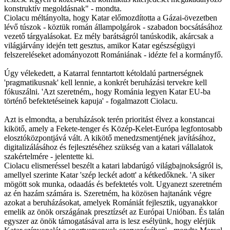
konstruktív megoldásnak" - mondta.
Ciolacu méltányolta, hogy Katar előmozdította a Gázai-övezetben
lévő túszok - köztük román állampolgárok - szabadon bocsátásához
vezető tárgyalásokat. Ez mély barátságról tanúskodik, akárcsak a
világjárvány idején tett gesztus, amikor Katar egészségügyi
felszereléseket adományozott Romániának - idézte fel a kormányfő.
Úgy vélekedett, a Katarral fenntartott kétoldalú partnerségnek
'pragmatikusnak' kell lennie, a konkrét beruházási tervekre kell
fókuszálni. 'Azt szeretném,, hogy Románia legyen Katar EU-ba
történő befektetéseinek kapuja' - fogalmazott Ciolacu.
Azt is elmondta, a beruházások terén prioritást élvez a konstancai
kikötő, amely a Fekete-tenger és Közép-Kelet-Európa legfontosabb
elosztóközpontjává vált. A kikötő menedzsmentjének javításához,
digitalizálásához és fejlesztéséhez szükség van a katari vállalatok
szakértelmére - jelentette ki.
Ciolacu elismeréssel beszélt a katari labdarúgó világbajnokságról is,
amellyel szerinte Katar 'szép leckét adott' a kétkedőknek. 'A siker
mögött sok munka, odaadás és befektetés volt. Ugyanezt szeretném
az én hazám számára is. Szeretném, ha közösen hajtanánk végre
azokat a beruházásokat, amelyek Romániát fejlesztik, ugyanakkor
emelik az önök országának presztízsét az Európai Unióban. És talán
egyszer az önök támogatásával arra is lesz esélyünk, hogy elérjük