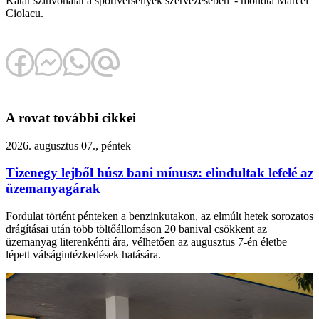
Katar színvonalát a sportversenyek szervezésében' - mondta Marcel
Ciolacu.
A rovat további cikkei
2026. augusztus 07., péntek
Tizenegy lejből húsz bani mínusz: elindultak lefelé az
üzemanyagárak
Fordulat történt pénteken a benzinkutakon, az elmúlt hetek sorozatos
drágításai után több töltőállomáson 20 banival csökkent az
üzemanyag literenkénti ára, vélhetően az augusztus 7-én életbe
lépett válságintézkedések hatására.