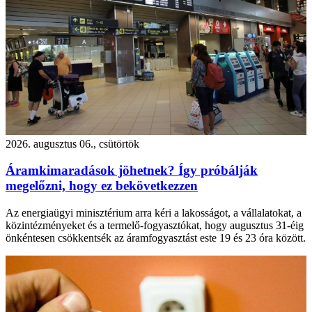
2026. augusztus 06., csütörtök
Áramkimaradások jöhetnek? Így próbálják
megelőzni, hogy ez bekövetkezzen
Az energiaügyi minisztérium arra kéri a lakosságot, a vállalatokat, a
közintézményeket és a termelő-fogyasztókat, hogy augusztus 31-éig
önkéntesen csökkentsék az áramfogyasztást este 19 és 23 óra között.