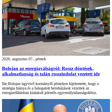
2026. augusztus 07., péntek
Bolojan az energiaválságról: Rossz döntések,
alkalmatlanság és talán rosszindulat vezetett ide
Ilie Bolojan ügyvivő kormányfő pénteken kijelentette, hogy a
stratégia hiánya és a halogatott beruházások vezettek az
energiaellátásban kialakult jelentős egyensúlytalanságokhoz.