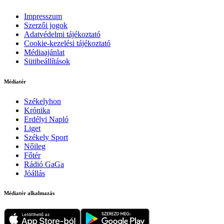
Impresszum
Szerzői jogok
Adatvédelmi tájékoztató
Cookie-kezelési tájékoztató
Médiaajánlat
Sütibeállítások
Médiatér
Székelyhon
Krónika
Erdélyi Napló
Liget
Székely Sport
Nőileg
Főtér
Rádió GaGa
Jóállás
Médiatér alkalmazás