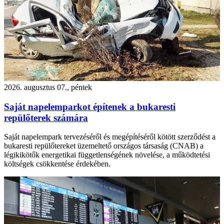
2026. augusztus 07., péntek
Saját napelemparkot építenek a bukaresti
repülőterek számára
Saját napelempark tervezéséről és megépítéséről kötött szerződést a
bukaresti repülőtereket üzemeltető országos társaság (CNAB) a
légikikötők energetikai függetlenségének növelése, a működtetési
költségek csökkentése érdekében.