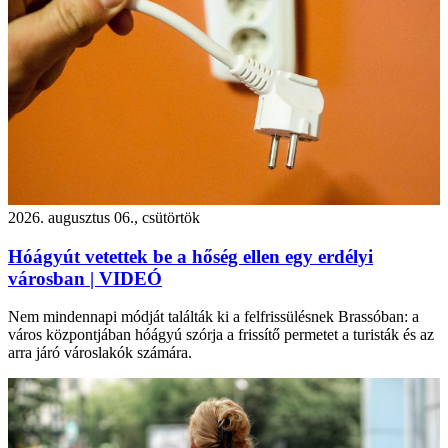
2026. augusztus 06., csütörtök
Hóágyút vetettek be a hőség ellen egy erdélyi
városban | VIDEÓ
Nem mindennapi módját találták ki a felfrissülésnek Brassóban: a
város központjában hóágyú szórja a frissítő permetet a turisták és az
arra járó városlakók számára.