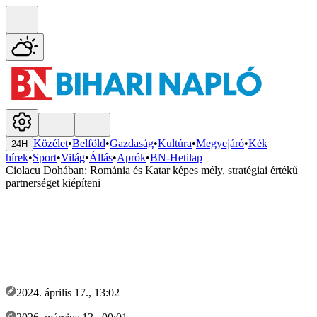
Közélet
•
Belföld
•
Gazdaság
•
Kultúra
•
Megyejáró
•
Kék
24H
hírek
•
Sport
•
Világ
•
Állás
•
Aprók
•
BN-Hetilap
Ciolacu Dohában: Románia és Katar képes mély, stratégiai értékű
partnerséget kiépíteni
2024. április 17., 13:02