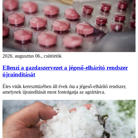
2026. augusztus 06., csütörtök
Ellenzi a gazdaszervezet a jégeső-elhárító rendszer
újraindítását
Éles viták kereszttüzében áll évek óta a jégeső-elhárító rendszer,
amelynek újraindítását most fontolgatja az agrártárca.