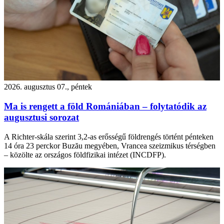
2026. augusztus 07., péntek
Ma is rengett a föld Romániában – folytatódik az
augusztusi sorozat
A Richter-skála szerint 3,2-as erősségű földrengés történt pénteken
14 óra 23 perckor Buzău megyében, Vrancea szeizmikus térségben
– közölte az országos földfizikai intézet (INCDFP).