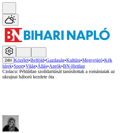
Közélet
•
Belföld
•
Gazdaság
•
Kultúra
•
Megyejáró
•
Kék
24H
hírek
•
Sport
•
Világ
•
Állás
•
Aprók
•
BN-Hetilap
Ciolacu: Példátlan szolidaritását tanúsítottak a romániaiak az
ukrajnai háború kezdete óta