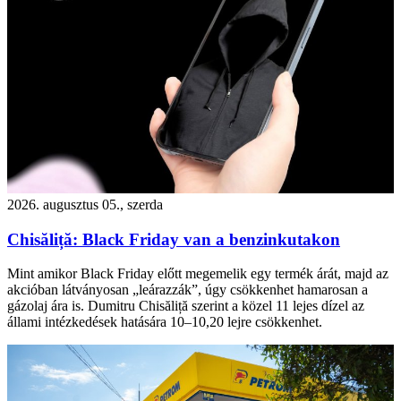
2026. augusztus 05., szerda
Chisăliță: Black Friday van a benzinkutakon
Mint amikor Black Friday előtt megemelik egy termék árát, majd az
akcióban látványosan „leárazzák”, úgy csökkenhet hamarosan a
gázolaj ára is. Dumitru Chisăliță szerint a közel 11 lejes dízel az
állami intézkedések hatására 10–10,20 lejre csökkenhet.