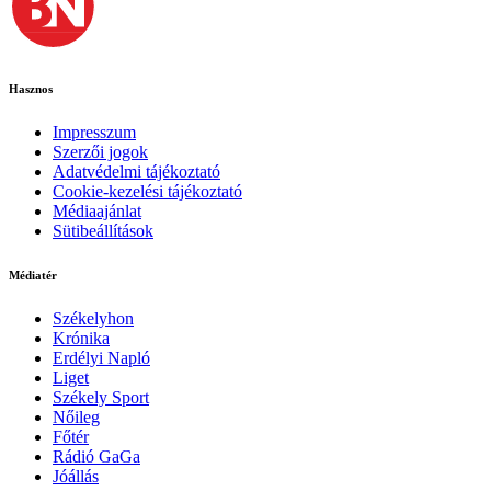
Hasznos
Impresszum
Szerzői jogok
Adatvédelmi tájékoztató
Cookie-kezelési tájékoztató
Médiaajánlat
Sütibeállítások
Médiatér
Székelyhon
Krónika
Erdélyi Napló
Liget
Székely Sport
Nőileg
Főtér
Rádió GaGa
Jóállás