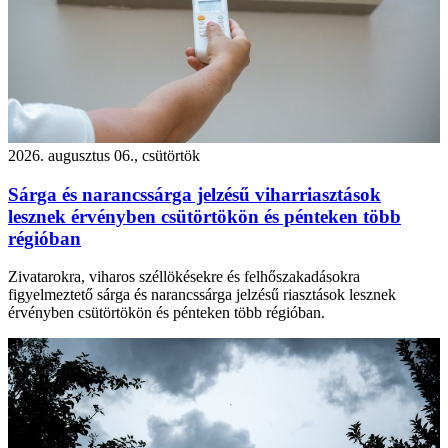
2026. augusztus 06., csütörtök
Sárga és narancssárga jelzésű viharriasztások
lesznek érvényben csütörtökön és pénteken több
régióban
Zivatarokra, viharos széllökésekre és felhőszakadásokra
figyelmeztető sárga és narancssárga jelzésű riasztások lesznek
érvényben csütörtökön és pénteken több régióban.