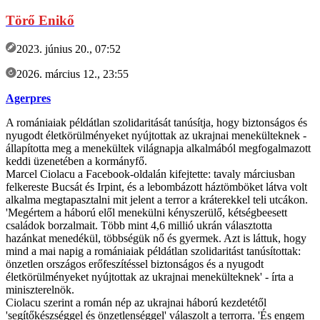
Törő Enikő
2023. június 20., 07:52
2026. március 12., 23:55
Agerpres
A romániaiak példátlan szolidaritását tanúsítja, hogy biztonságos és
nyugodt életkörülményeket nyújtottak az ukrajnai menekülteknek -
állapította meg a menekültek világnapja alkalmából megfogalmazott
keddi üzenetében a kormányfő.
Marcel Ciolacu a Facebook-oldalán kifejtette: tavaly márciusban
felkereste Bucsát és Irpint, és a lebombázott háztömböket látva volt
alkalma megtapasztalni mit jelent a terror a kráterekkel teli utcákon.
'Megértem a háború elől menekülni kényszerülő, kétségbeesett
családok borzalmait. Több mint 4,6 millió ukrán választotta
hazánkat menedékül, többségük nő és gyermek. Azt is láttuk, hogy
mind a mai napig a romániaiak példátlan szolidaritást tanúsítottak:
önzetlen országos erőfeszítéssel biztonságos és a nyugodt
életkörülményeket nyújtottak az ukrajnai menekülteknek' - írta a
miniszterelnök.
Ciolacu szerint a román nép az ukrajnai háború kezdetétől
'segítőkészséggel és önzetlenséggel' válaszolt a terrorra. 'És engem