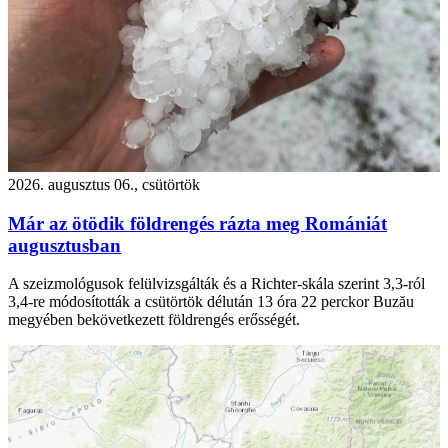
2026. augusztus 06., csütörtök
Már az ötödik földrengés rázta meg Romániát
augusztusban
A szeizmológusok felülvizsgálták és a Richter-skála szerint 3,3-ról
3,4-re módosították a csütörtök délután 13 óra 22 perckor Buzău
megyében bekövetkezett földrengés erősségét.