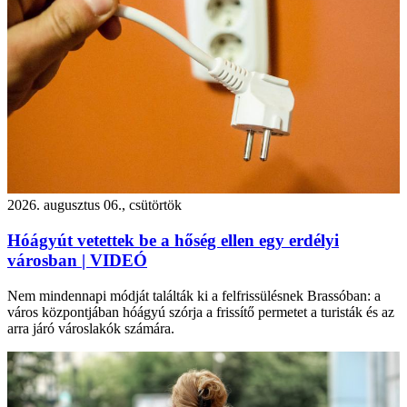
2026. augusztus 06., csütörtök
Hóágyút vetettek be a hőség ellen egy erdélyi
városban | VIDEÓ
Nem mindennapi módját találták ki a felfrissülésnek Brassóban: a
város központjában hóágyú szórja a frissítő permetet a turisták és az
arra járó városlakók számára.