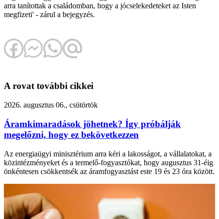
arra tanítottak a családomban, hogy a jócselekedeteket az Isten
megfizeti' - zárul a bejegyzés.
A rovat további cikkei
2026. augusztus 06., csütörtök
Áramkimaradások jöhetnek? Így próbálják
megelőzni, hogy ez bekövetkezzen
Az energiaügyi minisztérium arra kéri a lakosságot, a vállalatokat, a
közintézményeket és a termelő-fogyasztókat, hogy augusztus 31-éig
önkéntesen csökkentsék az áramfogyasztást este 19 és 23 óra között.