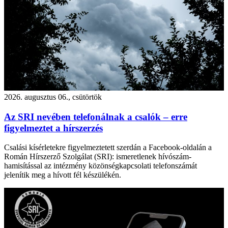
2026. augusztus 06., csütörtök
Az SRI nevében telefonálnak a csalók – erre
figyelmeztet a hírszerzés
Csalási kísérletekre figyelmeztetett szerdán a Facebook-oldalán a
Román Hírszerző Szolgálat (SRI): ismeretlenek hívószám-
hamisítással az intézmény közönségkapcsolati telefonszámát
jelenítik meg a hívott fél készülékén.