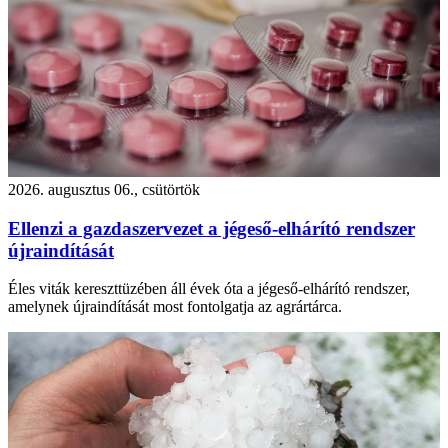
2026. augusztus 06., csütörtök
Ellenzi a gazdaszervezet a jégeső-elhárító rendszer
újraindítását
Éles viták kereszttüzében áll évek óta a jégeső-elhárító rendszer,
amelynek újraindítását most fontolgatja az agrártárca.