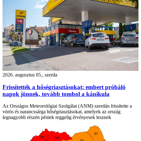
2026. augusztus 05., szerda
Frissítették a hőségriasztásokat: embert próbáló
napok jönnek, tovább tombol a kánikula
Az Országos Meteorológiai Szolgálat (ANM) szerdán frissítette a
vörös és narancssárga hőségriasztásokat, amelyek az ország
legnagyobb részén péntek reggelig érvényesek lesznek