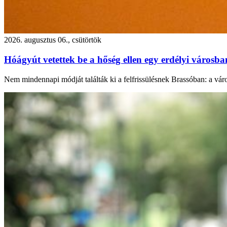
2026. augusztus 06., csütörtök
Hóágyút vetettek be a hőség ellen egy erdélyi városb
Nem mindennapi módját találták ki a felfrissülésnek Brassóban: a város