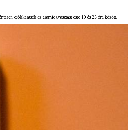
éntesen csökkentsék az áramfogyasztást este 19 és 23 óra között.