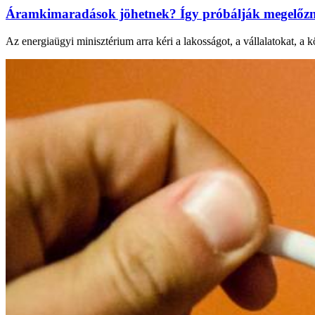
Áramkimaradások jöhetnek? Így próbálják megelőzni
Az energiaügyi minisztérium arra kéri a lakosságot, a vállalatokat, a