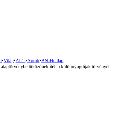
t
•
Világ
•
Állás
•
Aprók
•
BN-Hetilap
 alaptörvénybe ütközőnek ítéli a különnyugdíjak törvényét