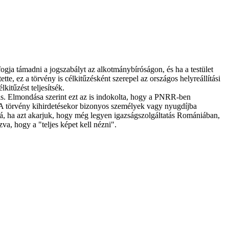
gja támadni a jogszabályt az alkotmánybíróságon, és ha a testület
e, ez a törvény is célkitűzésként szerepel az országos helyreállítási
itűzést teljesítsék.
 is. Elmondása szerint ezt az is indokolta, hogy a PNRR-ben
 "A törvény kihirdetésekor bizonyos személyek vagy nyugdíjba
rá, ha azt akarjuk, hogy még legyen igazságszolgáltatás Romániában,
a, hogy a "teljes képet kell nézni".