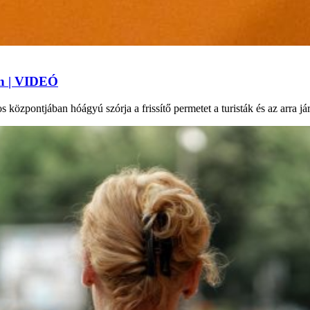
an | VIDEÓ
 központjában hóágyú szórja a frissítő permetet a turisták és az arra j