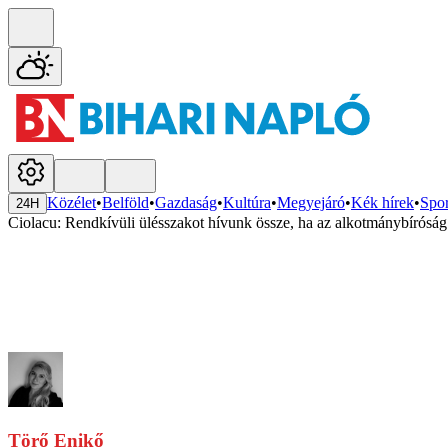
Közélet
•
Belföld
•
Gazdaság
•
Kultúra
•
Megyejáró
•
Kék hírek
•
Spor
24H
Ciolacu: Rendkívüli ülésszakot hívunk össze, ha az alkotmánybíróság
Törő Enikő