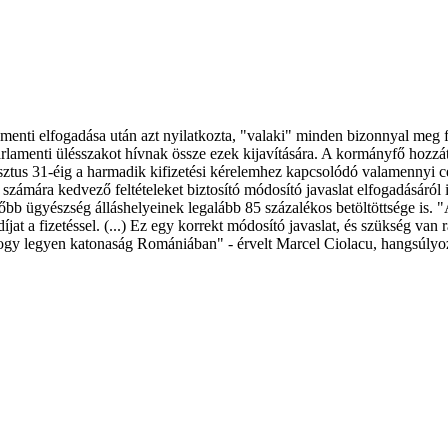
enti elfogadása után azt nyilatkozta, "valaki" minden bizonnyal meg fo
lamenti ülésszakot hívnak össze ezek kijavítására. A kormányfő hozzátett
us 31-éig a harmadik kifizetési kérelemhez kapcsolódó valamennyi célk
számára kedvező feltételeket biztosító módosító javaslat elfogadásáról
őbb ügyészség álláshelyeinek legalább 85 százalékos betöltöttsége is.
 a fizetéssel. (...) Ez egy korrekt módosító javaslat, és szükség van 
ogy legyen katonaság Romániában" - érvelt Marcel Ciolacu, hangsúlyozv