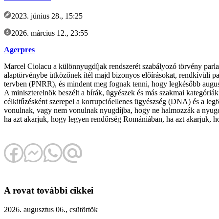
2023. június 28., 15:25
2026. március 12., 23:55
Agerpres
Marcel Ciolacu a különnyugdíjak rendszerét szabályozó törvény parlam
alaptörvénybe ütközőnek ítél majd bizonyos előírásokat, rendkívüli par
tervben (PNRR), és mindent meg fognak tenni, hogy legkésőbb auguszt
A miniszterelnök beszélt a bírák, ügyészek és más szakmai kategóriák 
célkitűzésként szerepel a korrupcióellenes ügyészség (DNA) és a legf
vonulnak, vagy nem vonulnak nyugdíjba, hogy ne halmozzák a nyugdíjat
ha azt akarjuk, hogy legyen rendőrség Romániában, ha azt akarjuk, h
A rovat további cikkei
2026. augusztus 06., csütörtök