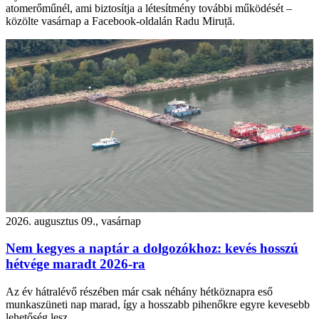
atomerőműnél, ami biztosítja a létesítmény további működését –
közölte vasárnap a Facebook-oldalán Radu Miruță.
2026. augusztus 09., vasárnap
Nem kegyes a naptár a dolgozókhoz: kevés hosszú
hétvége maradt 2026-ra
Az év hátralévő részében már csak néhány hétköznapra eső
munkaszüneti nap marad, így a hosszabb pihenőkre egyre kevesebb
lehetőség lesz.