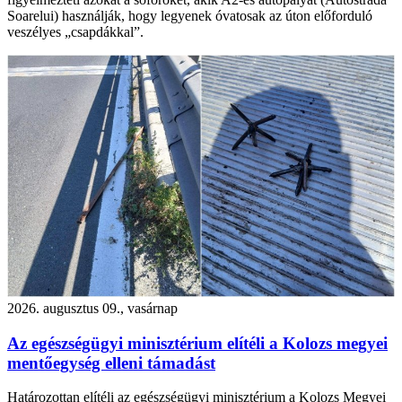
Soarelui) használják, hogy legyenek óvatosak az úton előforduló
veszélyes „csapdákkal”.
2026. augusztus 09., vasárnap
Az egészségügyi minisztérium elítéli a Kolozs megyei
mentőegység elleni támadást
Határozottan elítéli az egészségügyi minisztérium a Kolozs Megyei