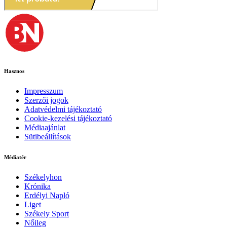
Hasznos
Impresszum
Szerzői jogok
Adatvédelmi tájékoztató
Cookie-kezelési tájékoztató
Médiaajánlat
Sütibeállítások
Médiatér
Székelyhon
Krónika
Erdélyi Napló
Liget
Székely Sport
Nőileg