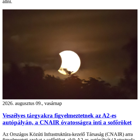
állni.
2026. augusztus 09., vasárnap
Veszélyes tárgyakra figyelmeztetnek az A2-es
autópályán, a CNAIR óvatosságra inti a sofőröket
Az Országos Közúti Infrastruktúra-kezelő Társaság (CNAIR) arra
figyelmezteti azokat a sofőröket, akik A2-es autópályát (Autostrada