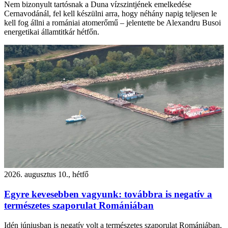
Nem bizonyult tartósnak a Duna vízszintjének emelkedése
Cernavodánál, fel kell készülni arra, hogy néhány napig teljesen le
kell fog állni a romániai atomerőmű – jelentette be Alexandru Busoi
energetikai államtitkár hétfőn.
2026. augusztus 10., hétfő
Egyre kevesebben vagyunk: továbbra is negatív a
természetes szaporulat Romániában
Idén júniusban is negatív volt a természetes szaporulat Romániában,