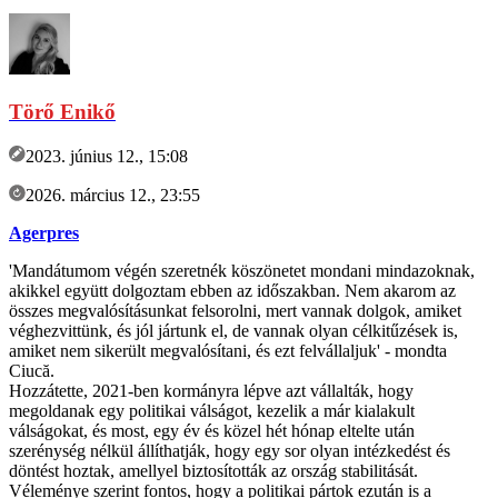
Törő Enikő
2023. június 12., 15:08
2026. március 12., 23:55
Agerpres
'Mandátumom végén szeretnék köszönetet mondani mindazoknak,
akikkel együtt dolgoztam ebben az időszakban. Nem akarom az
összes megvalósításunkat felsorolni, mert vannak dolgok, amiket
véghezvittünk, és jól jártunk el, de vannak olyan célkitűzések is,
amiket nem sikerült megvalósítani, és ezt felvállaljuk' - mondta
Ciucă.
Hozzátette, 2021-ben kormányra lépve azt vállalták, hogy
megoldanak egy politikai válságot, kezelik a már kialakult
válságokat, és most, egy év és közel hét hónap eltelte után
szerénység nélkül állíthatják, hogy egy sor olyan intézkedést és
döntést hoztak, amellyel biztosították az ország stabilitását.
Véleménye szerint fontos, hogy a politikai pártok ezután is a