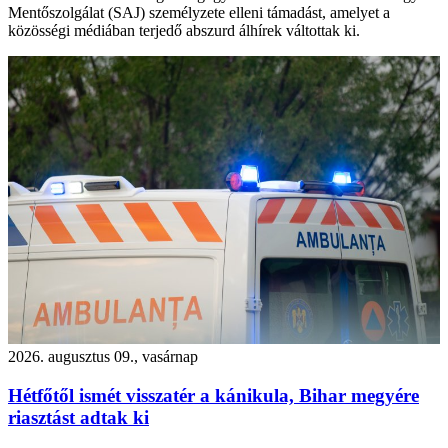
Mentőszolgálat (SAJ) személyzete elleni támadást, amelyet a
közösségi médiában terjedő abszurd álhírek váltottak ki.
2026. augusztus 09., vasárnap
Hétfőtől ismét visszatér a kánikula, Bihar megyére
riasztást adtak ki