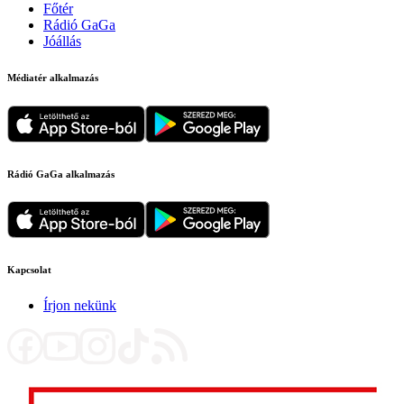
Főtér
Rádió GaGa
Jóállás
Médiatér alkalmazás
Rádió GaGa alkalmazás
Kapcsolat
Írjon nekünk