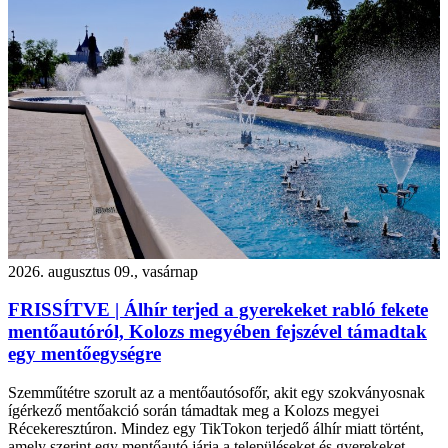
2026. augusztus 09., vasárnap
FRISSÍTVE | Álhír terjed a gyerekeket rabló fekete
mentőautóról, Kolozs megyében fejszével támadtak
egy mentőegységre
Szemműtétre szorult az a mentőautósofőr, akit egy szokványosnak
ígérkező mentőakció során támadtak meg a Kolozs megyei
Récekeresztúron. Mindez egy TikTokon terjedő álhír miatt történt,
amely szerint egy mentőautó járja a településeket és gyerekeket