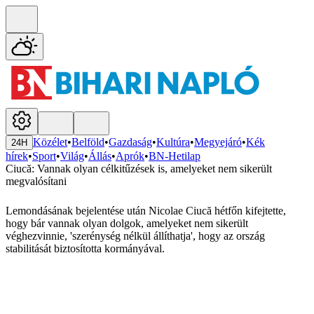
Közélet
•
Belföld
•
Gazdaság
•
Kultúra
•
Megyejáró
•
Kék
24H
hírek
•
Sport
•
Világ
•
Állás
•
Aprók
•
BN-Hetilap
Ciucă: Vannak olyan célkitűzések is, amelyeket nem sikerült
megvalósítani
Lemondásának bejelentése után Nicolae Ciucă hétfőn kifejtette,
hogy bár vannak olyan dolgok, amelyeket nem sikerült
véghezvinnie, 'szerénység nélkül állíthatja', hogy az ország
stabilitását biztosította kormányával.