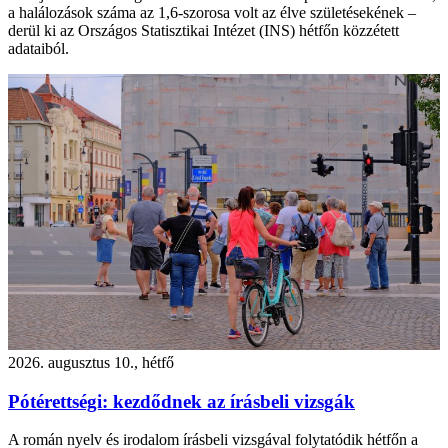
a halálozások száma az 1,6-szorosa volt az élve születésekének –
derül ki az Országos Statisztikai Intézet (INS) hétfőn közzétett
adataiból.
2026. augusztus 10., hétfő
Pótérettségi: kezdődnek az írásbeli vizsgák
A román nyelv és irodalom írásbeli vizsgával folytatódik hétfőn a