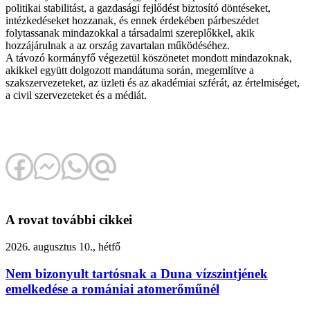
politikai stabilitást, a gazdasági fejlődést biztosító döntéseket,
intézkedéseket hozzanak, és ennek érdekében párbeszédet
folytassanak mindazokkal a társadalmi szereplőkkel, akik
hozzájárulnak a az ország zavartalan működéséhez.
A távozó kormányfő végezetül köszönetet mondott mindazoknak,
akikkel együtt dolgozott mandátuma során, megemlítve a
szakszervezeteket, az üzleti és az akadémiai szférát, az értelmiséget,
a civil szervezeteket és a médiát.
A rovat további cikkei
2026. augusztus 10., hétfő
Nem bizonyult tartósnak a Duna vízszintjének
emelkedése a romániai atomerőműnél