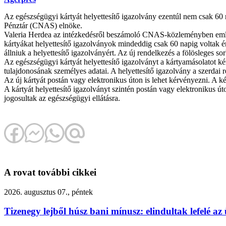
Az egészségügyi kártyát helyettesítő igazolvány ezentúl nem csak 60 n
Pénztár (CNAS) elnöke.
Valeria Herdea az intézkedésről beszámoló CNAS-közleményben emlékez
kártyákat helyettesítő igazolványok mindeddig csak 60 napig voltak érv
állniuk a helyettesítő igazolványért. Az új rendelkezés a fölösleges s
Az egészségügyi kártyát helyettesítő igazolványt a kártyamásolatot kér
tulajdonosának személyes adatai. A helyettesítő igazolvány a szerdai 
Az új kártyát postán vagy elektronikus úton is lehet kérvényezni. A kér
A kártyát helyettesítő igazolványt szintén postán vagy elektronikus út
jogosultak az egészségügyi ellátásra.
A rovat további cikkei
2026. augusztus 07., péntek
Tizenegy lejből húsz bani mínusz: elindultak lefelé 