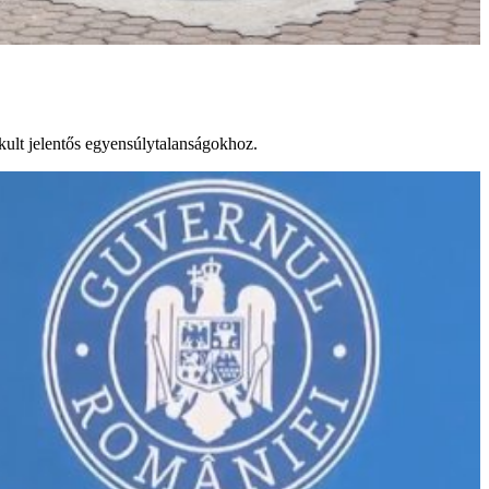
akult jelentős egyensúlytalanságokhoz.