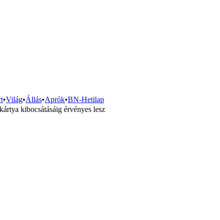
t
•
Világ
•
Állás
•
Aprók
•
BN-Hetilap
kártya kibocsátásáig érvényes lesz