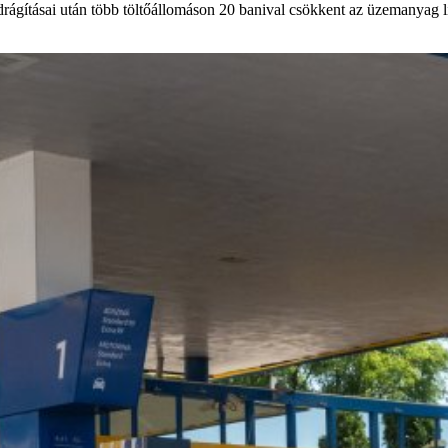
drágításai után több töltőállomáson 20 banival csökkent az üzemanyag lit