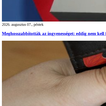
2026. augusztus 07., péntek
Meghosszabbították az ingyenességet: eddig nem kell f