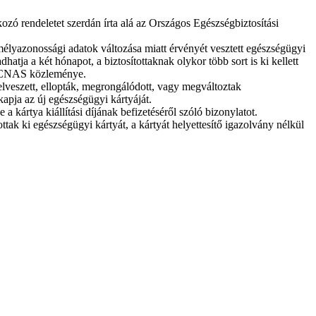
ozó rendeletet szerdán írta alá az Országos Egészségbiztosítási
élyazonossági adatok változása miatt érvényét vesztett egészségügyi
tja a két hónapot, a biztosítottaknak olykor több sort is ki kellett
t a CNAS közleménye.
 elveszett, ellopták, megrongálódott, vagy megváltoztak
apja az új egészségügyi kártyáját.
a kártya kiállítási díjának befizetéséről szóló bizonylatot.
tak ki egészségügyi kártyát, a kártyát helyettesítő igazolvány nélkül