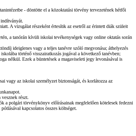
anintézetbe - döntötte el a közoktatási törvény tervezetének hétfői
indítványát.
. A vizsgálat részeként értesítik az esetről az érintett diák szüleit
tén, a tanórán kívüli iskolai tevékenységek vagy online oktatás során
öndíj ideiglenes vagy a teljes tanévre szóló megvonása; áthelyezés
z iskolába történő visszairatkozás jogával a következő tanévben;
joga nélkül. Ezek a büntetések a magaviseleti jegy levonásával is
sai vagy az iskolai személyzet biztonságát, és korlátozza az
munkanapot.
 vesznek részt.
nulók a polgári törvénykönyv előírásainak megfelelően kötelesek fedezni
k pótlásával kapcsolatos összes költséget.