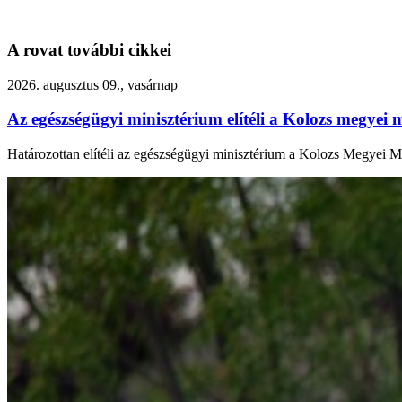
A rovat további cikkei
2026. augusztus 09., vasárnap
Az egészségügyi minisztérium elítéli a Kolozs megyei 
Határozottan elítéli az egészségügyi minisztérium a Kolozs Megyei Me