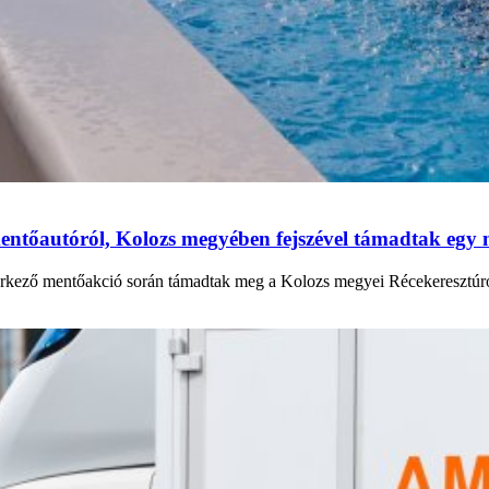
mentőautóról, Kolozs megyében fejszével támadtak egy
rkező mentőakció során támadtak meg a Kolozs megyei Récekeresztúron.