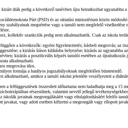
 kizárt diák pedig a következő tanévben újra beiratkozhat ugyanabba a t
Szociáldemokrata Párt (PSD) és az oktatási minisztérium közös módosító 
ény szabályainak megsértése vagy a tanuló nem megfelelő viselkedése miatt
lésre.
ez, kollektív szankciók pedig nem alkalmazhatók. Csak az iskola terüle
üggően a következők: egyéni figyelmeztetés; írásbeli megrovás; az öszt
ggesztése; a kizárás írásos kilátásba helyezése; kizárás az ugyanabba a
évben; kizárás a posztliceális képzés tanulói esetében az újraíratkozás 
ozata alkalmazható.
nos megrovása tilos.
bármilyen formája a hatályos jogszabályoknak megfelelően büntetendő.
n alkalmazható, amikor a tanuló iskolai jelenléte veszélyezteti a diáktár
vben a felfüggesztések összesített időtartama nem haladhatja meg a 15 
zichoterápiában részesülnek, valamint nevelő jellegű tevékenységekben
 az iskolák javainak megrongálásáért vagy eltulajdonításáért felelős ta
ott javakat, vagy adott esetben kifizetni a megrongált vagy ellopott java