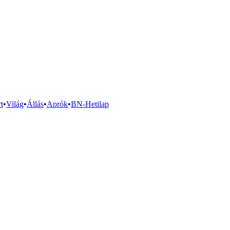
t
•
Világ
•
Állás
•
Aprók
•
BN-Hetilap