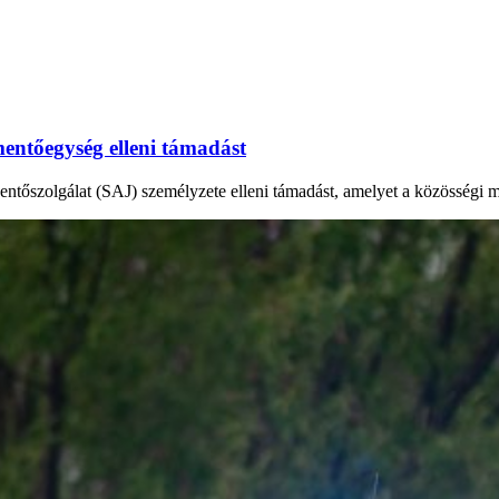
mentőegység elleni támadást
ntőszolgálat (SAJ) személyzete elleni támadást, amelyet a közösségi mé