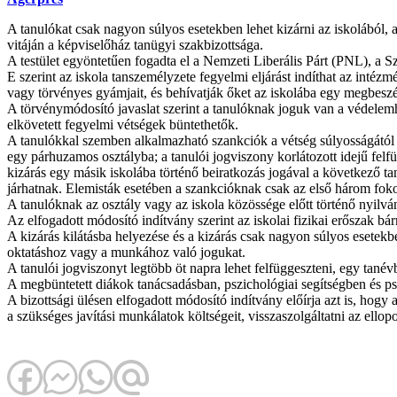
A tanulókat csak nagyon súlyos esetekben lehet kizárni az iskolából, a
vitáján a képviselőház tanügyi szakbizottsága.
A testület egyöntetűen fogadta el a Nemzeti Liberális Párt (PNL), a 
E szerint az iskola tanszemélyzete fegyelmi eljárást indíthat az intézm
vagy törvényes gyámjait, és behívatják őket az iskolába egy megbeszé
A törvénymódosító javaslat szerint a tanulóknak joguk van a védelemh
elkövetett fegyelmi vétségek büntethetők.
A tanulókkal szemben alkalmazható szankciók a vétség súlyosságától f
egy párhuzamos osztályba; a tanulói jogviszony korlátozott idejű felfü
kizárás egy másik iskolába történő beiratkozás jogával a következő tan
járhatnak. Elemisták esetében a szankcióknak csak az első három fok
A tanulóknak az osztály vagy az iskola közössége előtt történő nyilvá
Az elfogadott módosító indítvány szerint az iskolai fizikai erőszak 
A kizárás kilátásba helyezése és a kizárás csak nagyon súlyos esetekbe
oktatáshoz vagy a munkához való jogukat.
A tanulói jogviszonyt legtöbb öt napra lehet felfüggeszteni, egy tané
A megbüntetett diákok tanácsadásban, pszichológiai segítségben és ps
A bizottsági ülésen elfogadott módosító indítvány előírja azt is, hogy
a szükséges javítási munkálatok költségeit, visszaszolgáltatni az ellop