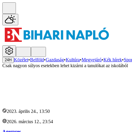
Közélet
•
Belföld
•
Gazdaság
•
Kultúra
•
Megyejáró
•
Kék hírek
•
Spor
24H
Csak nagyon súlyos esetekben lehet kizárni a tanulókat az iskolából
2023. április 24., 13:50
2026. március 12., 23:54
Agerpres