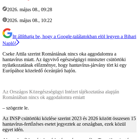
2026. május 08., 09:28
2026. május 08., 10:22
Itt állíthatja be, hogy a Google-találatokban elöl legyen a Bihari
Napló!
Cseke Attila szerint Romániának nincs oka aggodalomra a
hantavírus miatt. Az ügyvivő egészségügyi miniszter csütörtöki
nyilatkozatának előzménye, hogy hantavírus-járvány tört ki egy
Európához közeledő óceánjáró hajón.
Az Országos Közegészségügyi Intézet tájékoztatása alapján
Romániában nincs ok aggodalomra emiatt
– szögezte le.
Az INSP csütörtöki közlése szerint 2023 és 2026 között összesen 15
hantavírus-fertőzéses esetet jegyeztek az országban, ezek közül
egyet idén.