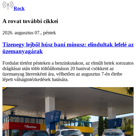
Rock
A rovat további cikkei
2026. augusztus 07., péntek
Tizenegy lejből húsz bani mínusz: elindultak lefelé az
üzemanyagárak
Fordulat történt pénteken a benzinkutakon, az elmúlt hetek sorozatos
drágításai után több töltőállomáson 20 banival csökkent az
üzemanyag literenkénti ára, vélhetően az augusztus 7-én életbe
lépett válságintézkedések hatására.