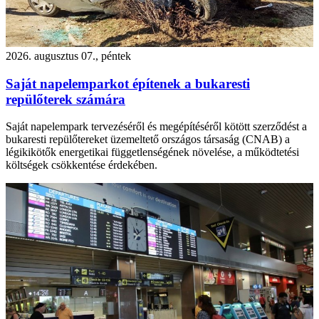
2026. augusztus 07., péntek
Saját napelemparkot építenek a bukaresti
repülőterek számára
Saját napelempark tervezéséről és megépítéséről kötött szerződést a
bukaresti repülőtereket üzemeltető országos társaság (CNAB) a
légikikötők energetikai függetlenségének növelése, a működtetési
költségek csökkentése érdekében.