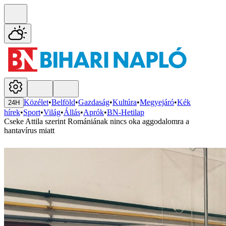
Közélet
•
Belföld
•
Gazdaság
•
Kultúra
•
Megyejáró
•
Kék
24H
hírek
•
Sport
•
Világ
•
Állás
•
Aprók
•
BN-Hetilap
Cseke Attila szerint Romániának nincs oka aggodalomra a
hantavírus miatt