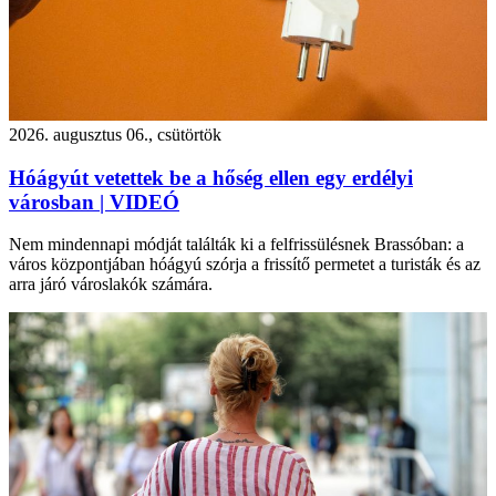
2026. augusztus 06., csütörtök
Hóágyút vetettek be a hőség ellen egy erdélyi
városban | VIDEÓ
Nem mindennapi módját találták ki a felfrissülésnek Brassóban: a
város központjában hóágyú szórja a frissítő permetet a turisták és az
arra járó városlakók számára.