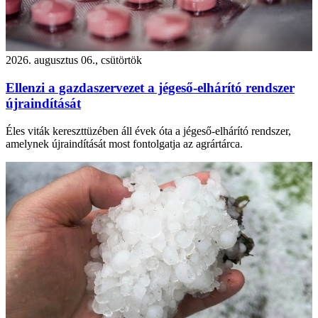
2026. augusztus 06., csütörtök
Ellenzi a gazdaszervezet a jégeső-elhárító rendszer
újraindítását
Éles viták kereszttüzében áll évek óta a jégeső-elhárító rendszer,
amelynek újraindítását most fontolgatja az agrártárca.