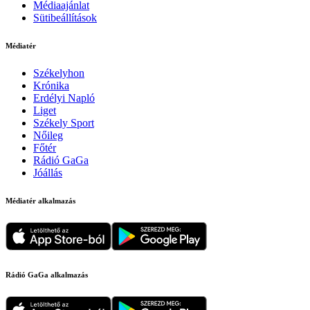
Médiaajánlat
Sütibeállítások
Médiatér
Székelyhon
Krónika
Erdélyi Napló
Liget
Székely Sport
Nőileg
Főtér
Rádió GaGa
Jóállás
Médiatér alkalmazás
Rádió GaGa alkalmazás