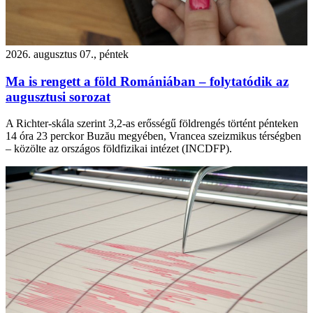
2026. augusztus 07., péntek
Ma is rengett a föld Romániában – folytatódik az
augusztusi sorozat
A Richter-skála szerint 3,2-as erősségű földrengés történt pénteken
14 óra 23 perckor Buzău megyében, Vrancea szeizmikus térségben
– közölte az országos földfizikai intézet (INCDFP).