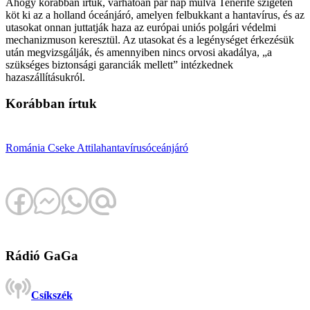
Ahogy korábban írtuk, várhatóan pár nap múlva Tenerife szigetén
köt ki az a holland óceánjáró, amelyen felbukkant a hantavírus, és az
utasokat onnan juttatják haza az európai uniós polgári védelmi
mechanizmuson keresztül. Az utasokat és a legénységet érkezésük
után megvizsgálják, és amennyiben nincs orvosi akadálya, „a
szükséges biztonsági garanciák mellett” intézkednek
hazaszállításukról.
Korábban írtuk
Románia
Cseke Attila
hantavírus
óceánjáró
Rádió GaGa
Csíkszék