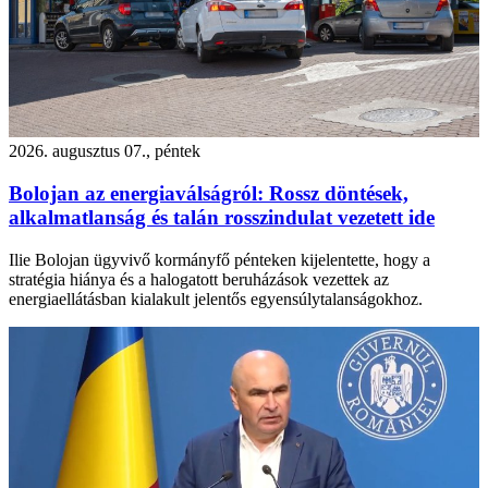
2026. augusztus 07., péntek
Bolojan az energiaválságról: Rossz döntések,
alkalmatlanság és talán rosszindulat vezetett ide
Ilie Bolojan ügyvivő kormányfő pénteken kijelentette, hogy a
stratégia hiánya és a halogatott beruházások vezettek az
energiaellátásban kialakult jelentős egyensúlytalanságokhoz.