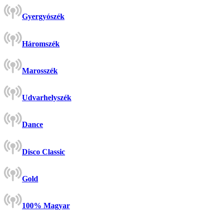
Gyergyószék
Háromszék
Marosszék
Udvarhelyszék
Dance
Disco Classic
Gold
100% Magyar