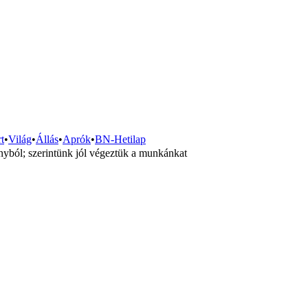
t
•
Világ
•
Állás
•
Aprók
•
BN-Hetilap
ból; szerintünk jól végeztük a munkánkat