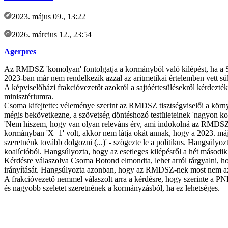
2023. május 09., 13:22
2026. március 12., 23:54
Agerpres
Az RMDSZ 'komolyan' fontolgatja a kormányból való kilépést, ha a S
2023-ban már nem rendelkezik azzal az aritmetikai értelemben vett sú
A képviselőházi frakcióvezetőt azokról a sajtóértesülésekről kérdez
minisztériumra.
Csoma kifejtette: véleménye szerint az RMDSZ tisztségviselői a körny
mégis bekövetkezne, a szövetség döntéshozó testületeinek 'nagyon kom
'Nem hiszem, hogy van olyan releváns érv, ami indokolná az RMDSZ k
kormányban 'X+1' volt, akkor nem látja okát annak, hogy a 2023. máj
szeretnénk tovább dolgozni (...)' - szögezte le a politikus. Hangsúl
koalícióból. Hangsúlyozta, hogy az esetleges kilépésről a hét másodi
Kérdésre válaszolva Csoma Botond elmondta, lehet arról tárgyalni, 
irányítását. Hangsúlyozta azonban, hogy az RMDSZ-nek most nem az 'a
A frakcióvezető nemmel válaszolt arra a kérdésre, hogy szerinte a PN
és nagyobb szeletet szeretnének a kormányzásból, ha ez lehetséges.