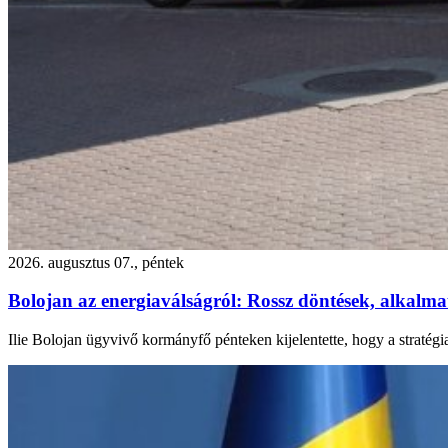
2026. augusztus 07., péntek
Bolojan az energiaválságról: Rossz döntések, alkalmatl
Ilie Bolojan ügyvivő kormányfő pénteken kijelentette, hogy a stratégi