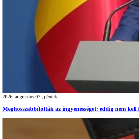
2026. augusztus 07., péntek
Meghosszabbították az ingyenességet: eddig nem kell f