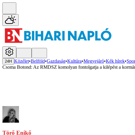
Közélet
•
Belföld
•
Gazdaság
•
Kultúra
•
Megyejáró
•
Kék hírek
•
Spor
24H
Csoma Botond: Az RMDSZ komolyan fontolgatja a kilépést a kormány
Törő Enikő