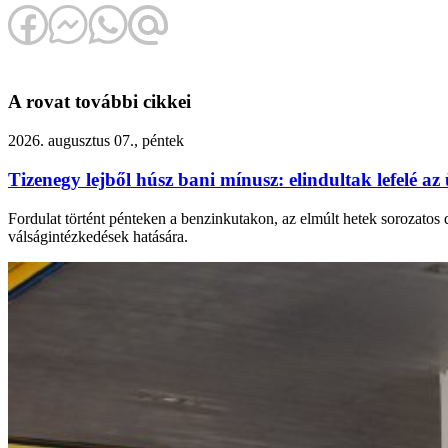
A rovat további cikkei
2026. augusztus 07., péntek
Tizenegy lejből húsz bani mínusz: elindultak lefelé 
Fordulat történt pénteken a benzinkutakon, az elmúlt hetek sorozatos 
válságintézkedések hatására.