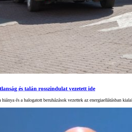
anság és talán rosszindulat vezetett ide
a hiánya és a halogatott beruházások vezettek az energiaellátásban kial