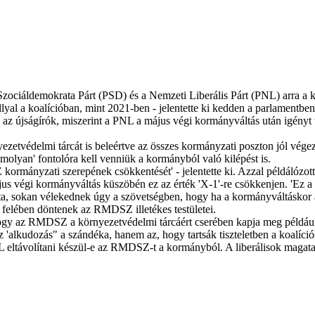
zociáldemokrata Párt (PSD) és a Nemzeti Liberális Párt (PNL) arra a
llyal a koalícióban, mint 2021-ben - jelentette ki kedden a parlament
ték az újságírók, miszerint a PNL a május végi kormányváltás után igé
ezetvédelmi tárcát is beleértve az összes kormányzati poszton jól vég
olyan' fontolóra kell venniük a kormányból való kilépést is.
ormányzati szerepének csökkentését' - jelentette ki. Azzal példálózot
us végi kormányváltás küszöbén ez az érték 'X-1'-re csökkenjen. 'Ez a
yozta, sokan vélekednek úgy a szövetségben, hogy ha a kormányváltáskor
k felében döntenek az RMDSZ illetékes testületei.
hogy az RMDSZ a környezetvédelmi tárcáért cserében kapja meg például
lkudozás" a szándéka, hanem az, hogy tartsák tiszteletben a koalíció
L eltávolítani készül-e az RMDSZ-t a kormányból. A liberálisok magatar