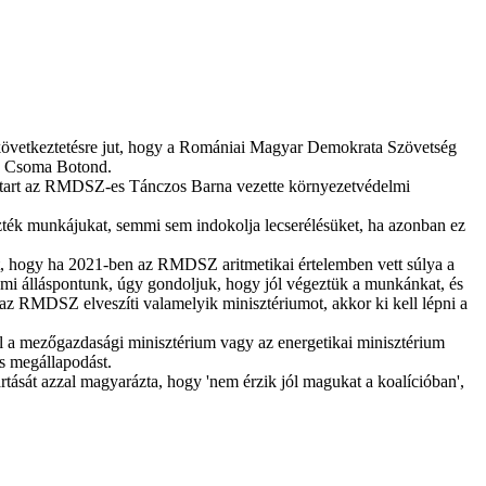
 következtetésre jut, hogy a Romániai Magyar Demokrata Szövetség
ben Csoma Botond.
nyt tart az RMDSZ-es Tánczos Barna vezette környezetvédelmi
ezték munkájukat, semmi sem indokolja lecserélésüket, ha azonban ez
t, hogy ha 2021-ben az RMDSZ aritmetikai értelemben vett súlya a
 mi álláspontunk, úgy gondoljuk, hogy jól végeztük a munkánkat, és
 az RMDSZ elveszíti valamelyik minisztériumot, akkor ki kell lépni a
 a mezőgazdasági minisztérium vagy az energetikai minisztérium
s megállapodást.
tását azzal magyarázta, hogy 'nem érzik jól magukat a koalícióban',