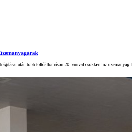
az üzemanyagárak
drágításai után több töltőállomáson 20 banival csökkent az üzemanyag lit