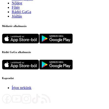
Nőileg
Főtér
Rádió GaGa
Jóállás
Médiatér alkalmazás
Rádió GaGa alkalmazás
Kapcsolat
Írjon nekünk