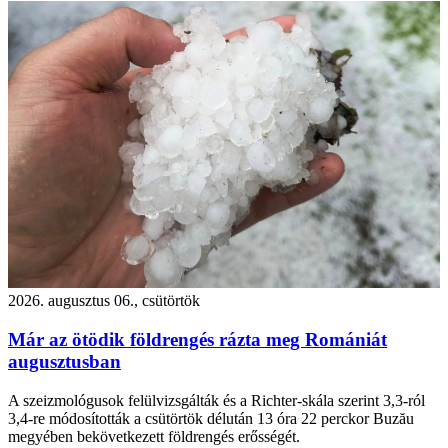
2026. augusztus 06., csütörtök
Már az ötödik földrengés rázta meg Romániát
augusztusban
A szeizmológusok felülvizsgálták és a Richter-skála szerint 3,3-ról
3,4-re módosították a csütörtök délután 13 óra 22 perckor Buzău
megyében bekövetkezett földrengés erősségét.