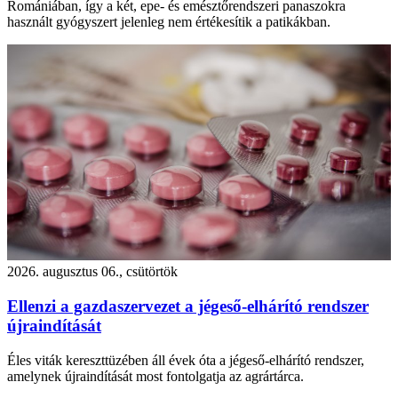
Romániában, így a két, epe- és emésztőrendszeri panaszokra
használt gyógyszert jelenleg nem értékesítik a patikákban.
2026. augusztus 06., csütörtök
Ellenzi a gazdaszervezet a jégeső-elhárító rendszer
újraindítását
Éles viták kereszttüzében áll évek óta a jégeső-elhárító rendszer,
amelynek újraindítását most fontolgatja az agrártárca.