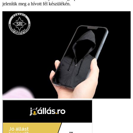
jelenítik meg a hívott fél készülékén.