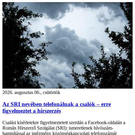
2026. augusztus 06., csütörtök
Az SRI nevében telefonálnak a csalók – erre
figyelmeztet a hírszerzés
Csalási kísérletekre figyelmeztetett szerdán a Facebook-oldalán a
Román Hírszerző Szolgálat (SRI): ismeretlenek hívószám-
hamisítással az intézmény közönségkapcsolati telefonszámát