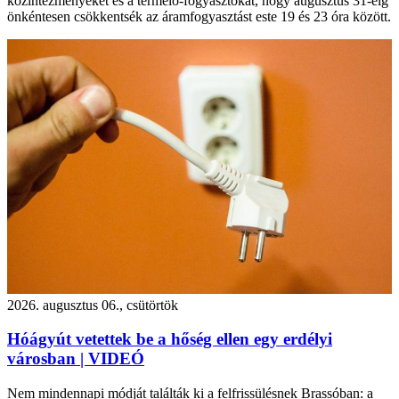
közintézményeket és a termelő-fogyasztókat, hogy augusztus 31-éig
önkéntesen csökkentsék az áramfogyasztást este 19 és 23 óra között.
2026. augusztus 06., csütörtök
Hóágyút vetettek be a hőség ellen egy erdélyi
városban | VIDEÓ
Nem mindennapi módját találták ki a felfrissülésnek Brassóban: a