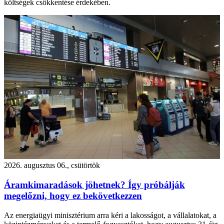
költségek csökkentése érdekében.
2026. augusztus 06., csütörtök
Áramkimaradások jöhetnek? Így próbálják
megelőzni, hogy ez bekövetkezzen
Az energiaügyi minisztérium arra kéri a lakosságot, a vállalatokat, a