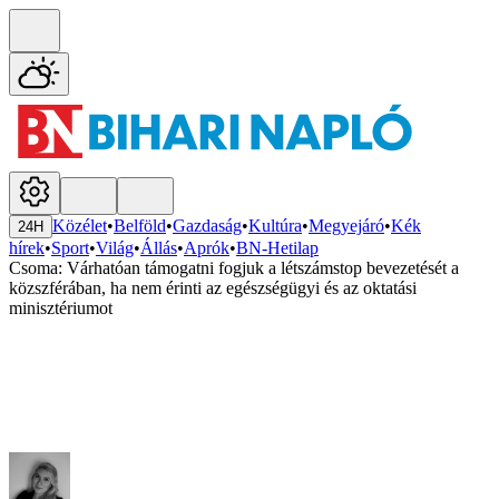
Közélet
•
Belföld
•
Gazdaság
•
Kultúra
•
Megyejáró
•
Kék
24H
hírek
•
Sport
•
Világ
•
Állás
•
Aprók
•
BN-Hetilap
Csoma: Várhatóan támogatni fogjuk a létszámstop bevezetését a
közszférában, ha nem érinti az egészségügyi és az oktatási
minisztériumot