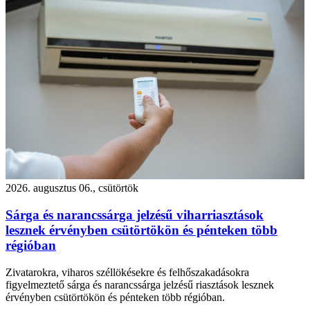
2026. augusztus 06., csütörtök
Sárga és narancssárga jelzésű viharriasztások
lesznek érvényben csütörtökön és pénteken több
régióban
Zivatarokra, viharos széllökésekre és felhőszakadásokra
figyelmeztető sárga és narancssárga jelzésű riasztások lesznek
érvényben csütörtökön és pénteken több régióban.