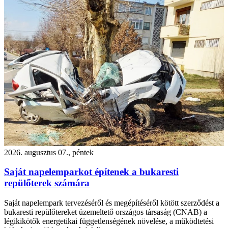
2026. augusztus 07., péntek
Saját napelemparkot építenek a bukaresti
repülőterek számára
Saját napelempark tervezéséről és megépítéséről kötött szerződést a
bukaresti repülőtereket üzemeltető országos társaság (CNAB) a
légikikötők energetikai függetlenségének növelése, a működtetési