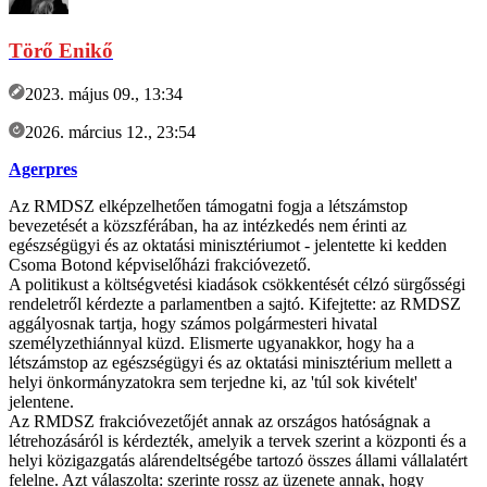
Törő Enikő
2023. május 09., 13:34
2026. március 12., 23:54
Agerpres
Az RMDSZ elképzelhetően támogatni fogja a létszámstop
bevezetését a közszférában, ha az intézkedés nem érinti az
egészségügyi és az oktatási minisztériumot - jelentette ki kedden
Csoma Botond képviselőházi frakcióvezető.
A politikust a költségvetési kiadások csökkentését célzó sürgősségi
rendeletről kérdezte a parlamentben a sajtó. Kifejtette: az RMDSZ
aggályosnak tartja, hogy számos polgármesteri hivatal
személyzethiánnyal küzd. Elismerte ugyanakkor, hogy ha a
létszámstop az egészségügyi és az oktatási minisztérium mellett a
helyi önkormányzatokra sem terjedne ki, az 'túl sok kivételt'
jelentene.
Az RMDSZ frakcióvezetőjét annak az országos hatóságnak a
létrehozásáról is kérdezték, amelyik a tervek szerint a központi és a
helyi közigazgatás alárendeltségébe tartozó összes állami vállalatért
felelne. Azt válaszolta: szerinte rossz az üzenete annak, hogy