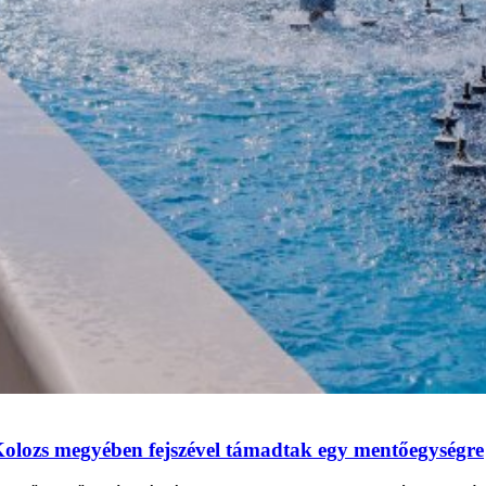
 Kolozs megyében fejszével támadtak egy mentőegységre