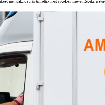
rkező mentőakció során támadtak meg a Kolozs megyei Récekeresztúron.