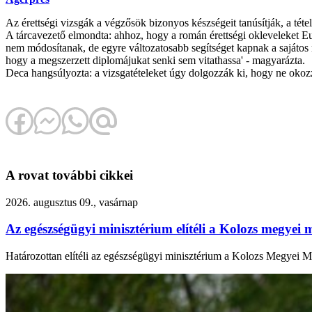
Az érettségi vizsgák a végzősök bizonyos készségeit tanúsítják, a téte
A tárcavezető elmondta: ahhoz, hogy a román érettségi okleveleket Eur
nem módosítanak, de egyre változatosabb segítséget kapnak a sajátos n
hogy a megszerzett diplomájukat senki sem vitathassa' - magyarázta.
Deca hangsúlyozta: a vizsgatételeket úgy dolgozzák ki, hogy ne okoz
A rovat további cikkei
2026. augusztus 09., vasárnap
Az egészségügyi minisztérium elítéli a Kolozs megyei 
Határozottan elítéli az egészségügyi minisztérium a Kolozs Megyei Me