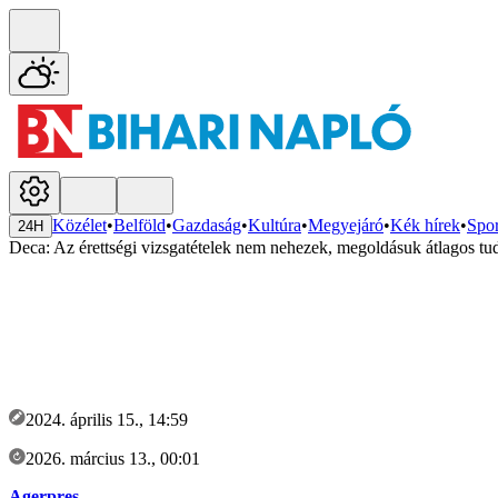
Közélet
•
Belföld
•
Gazdaság
•
Kultúra
•
Megyejáró
•
Kék hírek
•
Spor
24H
Deca: Az érettségi vizsgatételek nem nehezek, megoldásuk átlagos tud
2024. április 15., 14:59
2026. március 13., 00:01
Agerpres