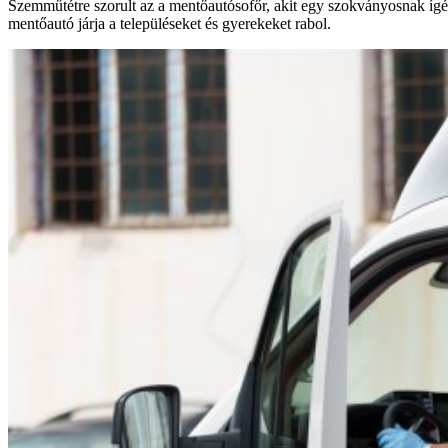
Szemműtétre szorult az a mentőautósofőr, akit egy szokványosnak ígé
mentőautó járja a településeket és gyerekeket rabol.