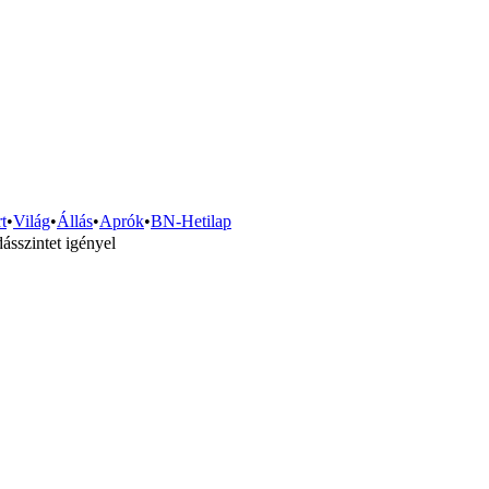
t
•
Világ
•
Állás
•
Aprók
•
BN-Hetilap
ásszintet igényel