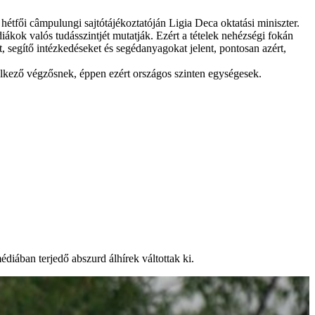
 hétfői câmpulungi sajtótájékoztatóján Ligia Deca oktatási miniszter.
ákok valós tudásszintjét mutatják. Ezért a tételek nehézségi fokán
, segítő intézkedéseket és segédanyagokat jelent, pontosan azért,
elkező végzősnek, éppen ezért országos szinten egységesek.
diában terjedő abszurd álhírek váltottak ki.