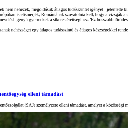
lek nem nehezek, megoldásuk átlagos tudásszintet igényel - jelentette ki
ópában is elismerjék, Romániának szavatolnia kell, hogy a vizsgák a di
evelési igényű gyermekek a sikeres érettségihez. 'Ez hosszabb törődést
zanak nehézséget egy átlagos tudásszintű és átlagos készségekkel rend
mentőegység elleni támadást
ntőszolgálat (SAJ) személyzete elleni támadást, amelyet a közösségi mé