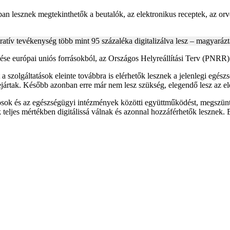
n lesznek megtekinthetők a beutalók, az elektronikus receptek, az orvo
ratív tevékenység több mint 95 százaléka digitalizálva lesz – magyarázta
zése európai uniós forrásokból, az Országos Helyreállítási Terv (PNRR)
 a szolgáltatások eleinte továbbra is elérhetők lesznek a jelenlegi egész
ejártak. Később azonban erre már nem lesz szükség, elegendő lesz az e
vosok és az egészségügyi intézmények közötti együttműködést, megszünt
k teljes mértékben digitálissá válnak és azonnal hozzáférhetők lesznek