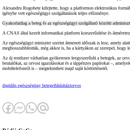
Alexandru Rogobete kifejtette, hogy a platformon elektronikus formába
igénybe vett egészségügyi szolgáltatások teljes előzménye.
Gyakorlatilag a beteg és az egészségügyi szolgáltató közötti adminiszt
A CNAS által kezelt informatikai platform korszerűsítése és átmérete
Az egészségügyi miniszter szerint átmeneti időszak is lesz, amely alatt
meghosszabbították, még akkor is, ha a kártyákon az szerepel, hogy l
Az új rendszer várhatóan gyökeresen leegyszerűsíti a betegek, az or
beutalókat, az orvosi igazolásokat és a táppénzes papírokat –, amelye
mobiltelefonról is – megtekintheti majd saját kórtörténetét.
digitális
egészségügy
betegellátás
háziorvos