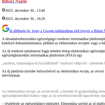
Bihari Napló
2025. december 30., 13:40
2025. december 30., 18:20
Itt állíthatja be, hogy a Google-találatokban elöl legyen a Bihari
A társadalombiztosítási egészségügyi rendszer informatikai platformj
kötelező dokumentumokra, például az elektronikus receptre vagy a ház
Az új rendszer tartalmazni fogja minden beteg elektronikus egészségüg
egészségbiztosítási informatikai platformot (PIAS) egy
„modern, biztonságos és hozzáférhető” rendszer váltja fel – jelentette 
Az új platform üzembe helyezésével az elektronikus recept, az orvosi 
televíziónak.
Az elektronikus recept, az orvosi levél, a beutaló és gyakorlatilag 
egészségbiztosítási kártya vagy az új személyazonosító igazolvány ala
– részletezte az egészségügyi miniszter. Elmondása szerint az új plat