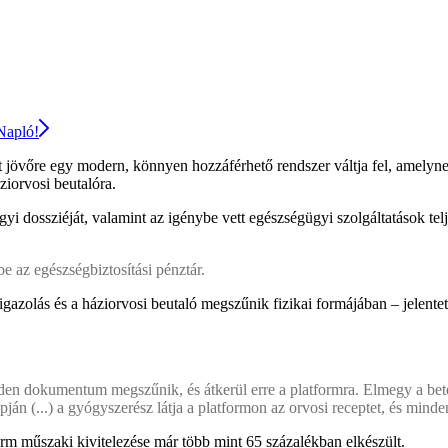
 Napló!
át jövőre egy modern, könnyen hozzáférhető rendszer váltja fel, amely
iorvosi beutalóra.
yi dossziéját, valamint az igénybe vett egészségügyi szolgáltatások tel
be az egészségbiztosítási pénztár.
igazolás és a háziorvosi beutaló megszűnik fizikai formájában – jelent
minden dokumentum megszűnik, és átkerül erre a platformra. Elmegy a b
pján (...) a gyógyszerész látja a platformon az orvosi receptet, és min
form műszaki kivitelezése már több mint 65 százalékban elkészült.