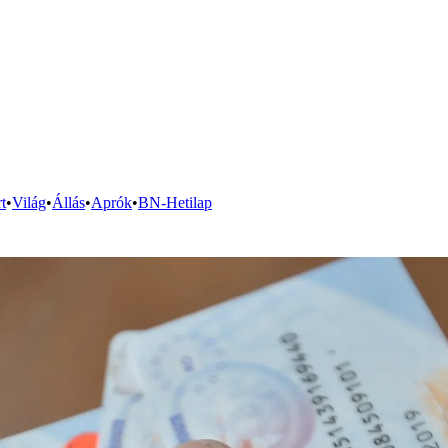
t
•
Világ
•
Állás
•
Aprók
•
BN-Hetilap