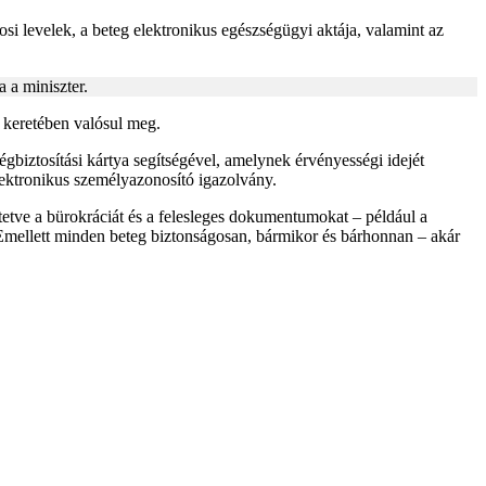
si levelek, a beteg elektronikus egészségügyi aktája, valamint az
 a miniszter.
 keretében valósul meg.
ségbiztosítási kártya segítségével, amelynek érvényességi idejét
lektronikus személyazonosító igazolvány.
etve a bürokráciát és a felesleges dokumentumokat – például a
. Emellett minden beteg biztonságosan, bármikor és bárhonnan – akár