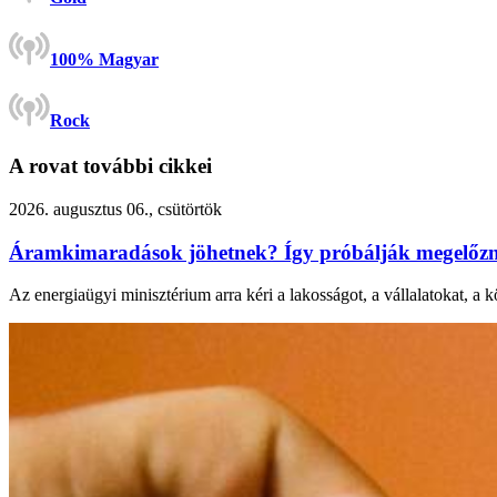
100% Magyar
Rock
A rovat további cikkei
2026. augusztus 06., csütörtök
Áramkimaradások jöhetnek? Így próbálják megelőzni
Az energiaügyi minisztérium arra kéri a lakosságot, a vállalatokat, a