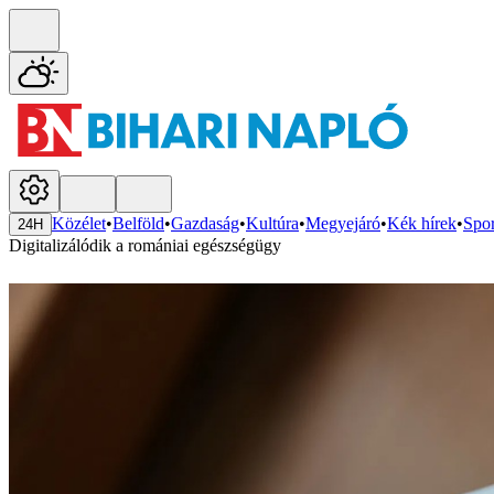
Közélet
•
Belföld
•
Gazdaság
•
Kultúra
•
Megyejáró
•
Kék hírek
•
Spor
24H
Digitalizálódik a romániai egészségügy