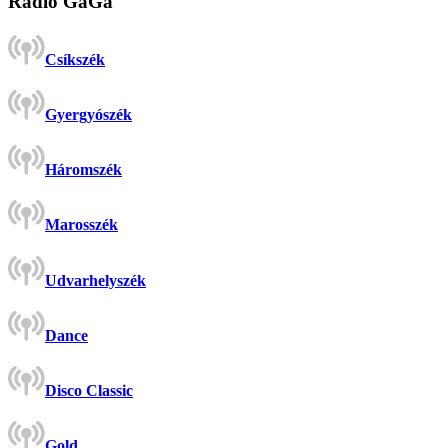
Rádió GaGa
Csíkszék
Gyergyószék
Háromszék
Marosszék
Udvarhelyszék
Dance
Disco Classic
Gold