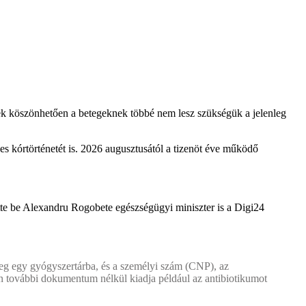
nek köszönhetően a betegeknek többé nem lesz szükségük a jelenleg
jes kórtörténetét is. 2026 augusztusától a tizenöt éve működő
ette be Alexandru Rogobete egészségügyi miniszter is a Digi24
eteg egy gyógyszertárba, és a személyi szám (CNP), az
den további dokumentum nélkül kiadja például az antibiotikumot