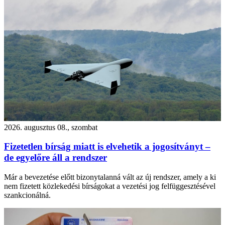
2026. augusztus 08., szombat
Fizetetlen bírság miatt is elvehetik a jogosítványt –
de egyelőre áll a rendszer
Már a bevezetése előtt bizonytalanná vált az új rendszer, amely a ki
nem fizetett közlekedési bírságokat a vezetési jog felfüggesztésével
szankcionálná.