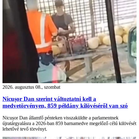
2026. augusztus 08., szombat
Nicușor Dan szerint változtatni kell a
medvetörvényen, 859 példány kilövéséről van szó
Nicușor Dan államfő pénteken visszaküldte a parlamentnek
újratárgyalásra a 2026-ban 859 barnamedve megelőző célú kilövését
lehetővé tevő törvényt.