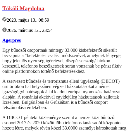
Tököli Magdolna
2023. május 13., 08:59
2026. március 12., 23:54
Agerpres
Egy bűnözői csoportnak mintegy 33.000 kisbefektetőt sikerült
becsapnia a "befektetési csalás" módszerével, amelynek lényege,
hogy jelentős nyereség ígéretével, diszpécserszolgálatokon
keresztül, telefonos beszélgetések során vonzanak be pénzt fiktív
online platformokon történő befektetésekhez.
A szervezett bűnözés és terrorizmus elleni ügyészség (DIICOT)
csütörtökön hat helyszínen végzett házkutatásokat a német
igazságügyi hatóságok által kiadott európai nyomozási határozat
alapján. A romániai akcióval egyidejűleg házkutatások zajlottak
Izraelben, Bulgáriában és Grúziában is a bűnözői csoport
felszámolása érdekében.
A DIICOT pénteki közleménye szerint a nemzetközi bűnözői
csoport 2017 és 2020 között több telefonos tanácsadói központot
hozott létre, melyek révén közel 33.0000 személyt károsítottak meg,