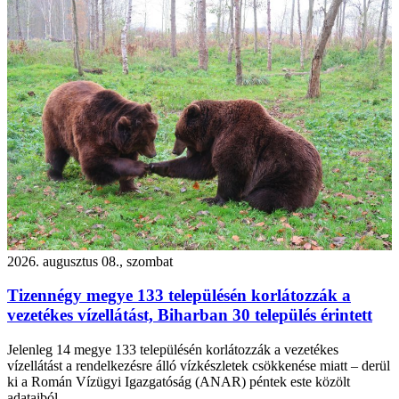
2026. augusztus 08., szombat
Tizennégy megye 133 településén korlátozzák a
vezetékes vízellátást, Biharban 30 település érintett
Jelenleg 14 megye 133 településén korlátozzák a vezetékes
vízellátást a rendelkezésre álló vízkészletek csökkenése miatt – derül
ki a Román Vízügyi Igazgatóság (ANAR) péntek este közölt
adataiból.