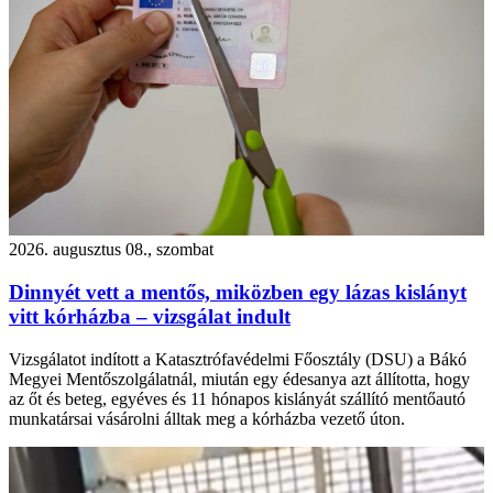
2026. augusztus 08., szombat
Dinnyét vett a mentős, miközben egy lázas kislányt
vitt kórházba – vizsgálat indult
Vizsgálatot indított a Katasztrófavédelmi Főosztály (DSU) a Bákó
Megyei Mentőszolgálatnál, miután egy édesanya azt állította, hogy
az őt és beteg, egyéves és 11 hónapos kislányát szállító mentőautó
munkatársai vásárolni álltak meg a kórházba vezető úton.