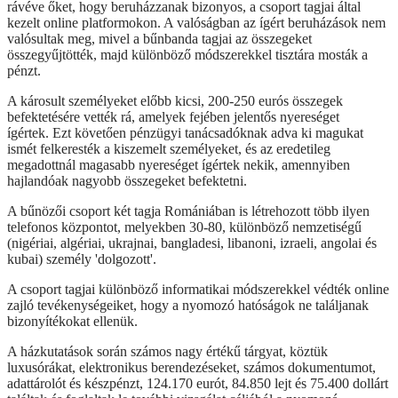
rávéve őket, hogy beruházzanak bizonyos, a csoport tagjai által
kezelt online platformokon. A valóságban az ígért beruházások nem
valósultak meg, mivel a bűnbanda tagjai az összegeket
összegyűjtötték, majd különböző módszerekkel tisztára mosták a
pénzt.
A károsult személyeket előbb kicsi, 200-250 eurós összegek
befektetésére vették rá, amelyek fejében jelentős nyereséget
ígértek. Ezt követően pénzügyi tanácsadóknak adva ki magukat
ismét felkeresték a kiszemelt személyeket, és az eredetileg
megadottnál magasabb nyereséget ígértek nekik, amennyiben
hajlandóak nagyobb összegeket befektetni.
A bűnözői csoport két tagja Romániában is létrehozott több ilyen
telefonos központot, melyekben 30-80, különböző nemzetiségű
(nigériai, algériai, ukrajnai, bangladesi, libanoni, izraeli, angolai és
kubai) személy 'dolgozott'.
A csoport tagjai különböző informatikai módszerekkel védték online
zajló tevékenységeiket, hogy a nyomozó hatóságok ne találjanak
bizonyítékokat ellenük.
A házkutatások során számos nagy értékű tárgyat, köztük
luxusórákat, elektronikus berendezéseket, számos dokumentumot,
adattárolót és készpénzt, 124.170 eurót, 84.850 lejt és 75.400 dollárt