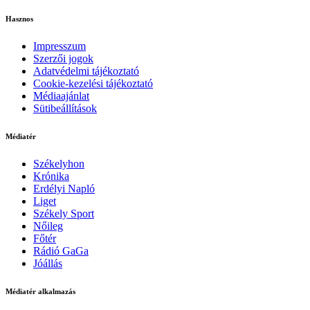
Hasznos
Impresszum
Szerzői jogok
Adatvédelmi tájékoztató
Cookie-kezelési tájékoztató
Médiaajánlat
Sütibeállítások
Médiatér
Székelyhon
Krónika
Erdélyi Napló
Liget
Székely Sport
Nőileg
Főtér
Rádió GaGa
Jóállás
Médiatér alkalmazás