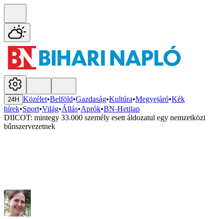
Közélet
•
Belföld
•
Gazdaság
•
Kultúra
•
Megyejáró
•
Kék
24H
hírek
•
Sport
•
Világ
•
Állás
•
Aprók
•
BN-Hetilap
DIICOT: mintegy 33.000 személy esett áldozatul egy nemzetközi
bűnszervezetnek