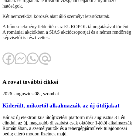
találtak és foglaltak le további vizsgálat céljából a nyomozó
hatóságok.
Két nemzetközi körözés alatt álló személyt letartóztattak.
A bűncselekmény felderítése az EUROPOL támogatásával történt.
A romániai akciókban a SIAS akciócsoportjai és a német rendőrség
képviselői is részt vettek.
A rovat további cikkei
2026. augusztus 08., szombat
Kiderült, mikortól alkalmazzák az új útdíjakat
Bár az új elektronikus útdíjfizetési platform már augusztus 31-én
elindul, az új, magasabb díjszabást csak október 1-jétől alkalmazzák
Romániában, a személyautók és a tehergépjárművek tulajdonosai
pedig eltérő módon fizetnek majd.