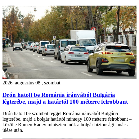
2026. augusztus 08., szombat
Drón hatolt be Románia irányából Bulgária
légterébe, majd a határtól 100 méterre felrobbant
Drón hatolt be szombat reggel Románia irányából Bulgária
légterébe, majd a bolgár határtól mintegy 100 méterre felrobbant –
közölte Rumen Radev miniszterelnök a bolgár biztonsági tanács
ülése után.