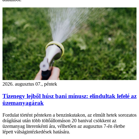
2026. augusztus 07., péntek
Tizenegy lejből húsz bani mínusz: elindultak lefelé az
üzemanyagárak
Fordulat történt pénteken a benzinkutakon, az elmúlt hetek sorozatos
drágításai után több töltőállomáson 20 banival csökkent az
üzemanyag literenkénti ára, vélhetően az augusztus 7-én életbe
lépett válságintézkedések hatására.