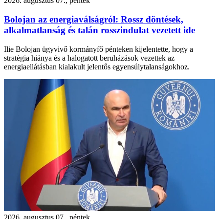
2026. augusztus 07., péntek
Bolojan az energiaválságról: Rossz döntések,
alkalmatlanság és talán rosszindulat vezetett ide
Ilie Bolojan ügyvivő kormányfő pénteken kijelentette, hogy a
stratégia hiánya és a halogatott beruházások vezettek az
energiaellátásban kialakult jelentős egyensúlytalanságokhoz.
2026. augusztus 07., péntek