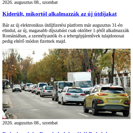
2026. augusztus 08., szombat
Kiderült, mikortól alkalmazzák az új útdíjakat
Bár az új elektronikus útdíjfizetési platform már augusztus 31-én
elindul, az új, magasabb díjszabást csak október 1-jétől alkalmazzák
Romániában, a személyautók és a tehergépjárművek tulajdonosai
pedig eltérő módon fizetnek majd.
2026. augusztus 08., szombat