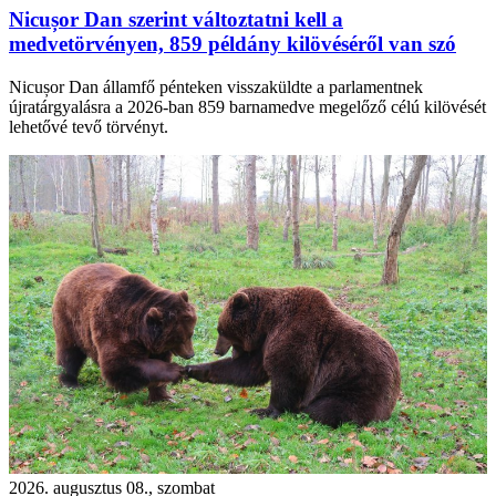
Nicușor Dan szerint változtatni kell a
medvetörvényen, 859 példány kilövéséről van szó
Nicușor Dan államfő pénteken visszaküldte a parlamentnek
újratárgyalásra a 2026-ban 859 barnamedve megelőző célú kilövését
lehetővé tevő törvényt.
2026. augusztus 08., szombat