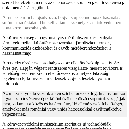
szerelt fedélzeti kamerák az ellenőrzések során végzett tevékenység
dokumentálását segíthetik.
A minisztérium hangsúlyozza, hogy az új technológiák használata
során maradéktalanul be kell tartani a személyes adatok védelmére
vonatkozó jogszabályokat.
A környezetőrség a hagyományos mérőműszerek és szolgálati
járművek mellett különféle szenzorokat, járműszkennereket,
kommunikációs eszközöket és egyéb mérőberendezéseket is
használhat majd.
A rendelet részletesen szabályozza az ellenőrzések típusait is. Az
éves terv alapján végzett rendszeres vizsgálatok mellett továbbra is
lehetőség lesz rendkívüli ellenőrzésekre, amelyek lakossági
bejelentések, környezeti incidensek vagy balesetek nyomán
indulnak.
Az új szabályok bevezetik a keresztellenőrzések fogalmát is, amikor
ugyanazt a tevékenységet különböző ellenőrző csoportok vizsgálják
meg, valamint a közös és határon átnyúló ellenőrzések lehetőségét,
amelyeket más romániai vagy uniós hatóságokkal együttműködve
végezhetnek.
A környezetvédelmi minisztérium szerint az új technológiák