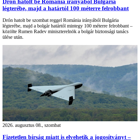
Drón hatolt be Románia irányából Bulgária
légterébe, majd a határtól 100 méterre felrobbant
Drón hatolt be szombat reggel Románia irányából Bulgária
légterébe, majd a bolgár határtól mintegy 100 méterre felrobbant –
közölte Rumen Radev miniszterelnök a bolgár biztonsági tanács
ülése után.
2026. augusztus 08., szombat
Fizetetlen bírság miatt is elvehetik a jogosítványt –