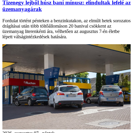
Tizenegy lejből húsz bani mínusz: elindultak lefelé az
üzemanyagárak
Fordulat történt pénteken a benzinkutakon, az elmúlt hetek sorozatos
drágításai után több töltőállomáson 20 banival csökkent az
üzemanyag literenkénti ára, vélhetően az augusztus 7-én életbe
lépett válságintézkedések hatására.