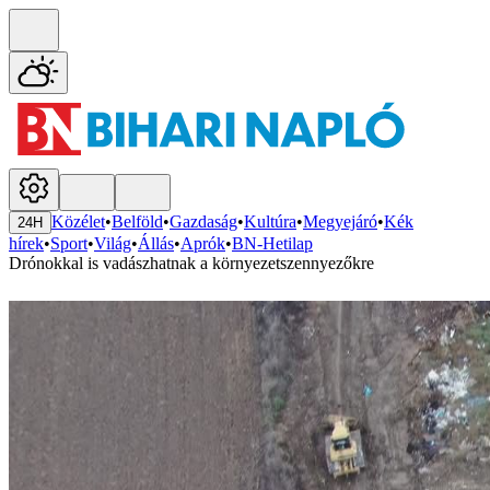
Közélet
•
Belföld
•
Gazdaság
•
Kultúra
•
Megyejáró
•
Kék
24H
hírek
•
Sport
•
Világ
•
Állás
•
Aprók
•
BN-Hetilap
Drónokkal is vadászhatnak a környezetszennyezőkre