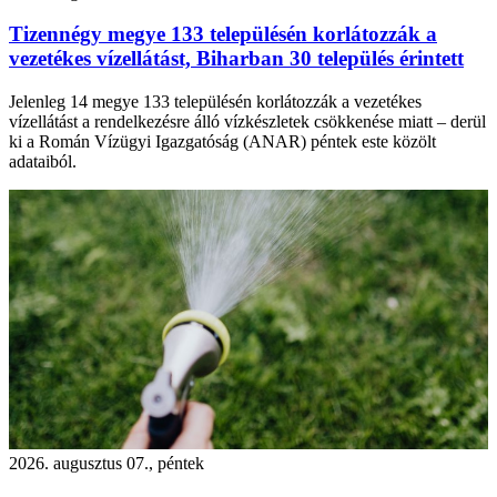
Tizennégy megye 133 településén korlátozzák a
vezetékes vízellátást, Biharban 30 település érintett
Jelenleg 14 megye 133 településén korlátozzák a vezetékes
vízellátást a rendelkezésre álló vízkészletek csökkenése miatt – derül
ki a Román Vízügyi Igazgatóság (ANAR) péntek este közölt
adataiból.
2026. augusztus 07., péntek