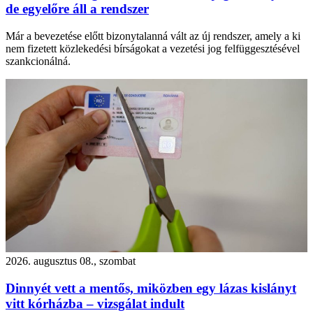
de egyelőre áll a rendszer
Már a bevezetése előtt bizonytalanná vált az új rendszer, amely a ki
nem fizetett közlekedési bírságokat a vezetési jog felfüggesztésével
szankcionálná.
2026. augusztus 08., szombat
Dinnyét vett a mentős, miközben egy lázas kislányt
vitt kórházba – vizsgálat indult