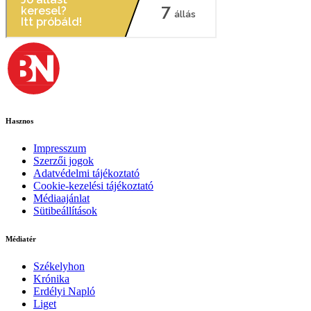
Hasznos
Impresszum
Szerzői jogok
Adatvédelmi tájékoztató
Cookie-kezelési tájékoztató
Médiaajánlat
Sütibeállítások
Médiatér
Székelyhon
Krónika
Erdélyi Napló
Liget