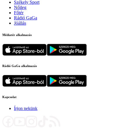
Székely Sport
Nőileg
Főtér
Rádió GaGa
Jóállás
Médiatér alkalmazás
Rádió GaGa alkalmazás
Kapcsolat
Írjon nekünk