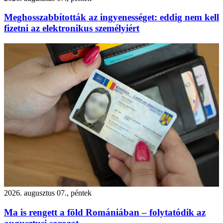
Meghosszabbították az ingyenességet: eddig nem kell
fizetni az elektronikus személyiért
2026. augusztus 07., péntek
Ma is rengett a föld Romániában – folytatódik az