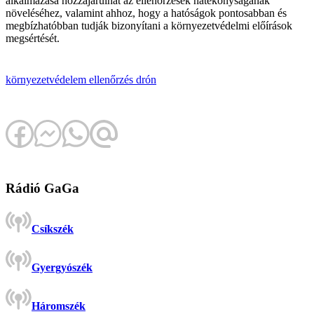
alkalmazása hozzájárulhat az ellenőrzések hatékonyságának
növeléséhez, valamint ahhoz, hogy a hatóságok pontosabban és
megbízhatóbban tudják bizonyítani a környezetvédelmi előírások
megsértését.
környezetvédelem
ellenőrzés
drón
Rádió GaGa
Csíkszék
Gyergyószék
Háromszék