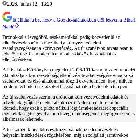
2026. június 12., 13:20
Itt állíthatja be, hogy a Google-találatokban elöl legyen a Bihari
Napló!
Drónokkal a levegőből, testkamerákkal pedig közvetlenül az
ellenőrzések során is rögzítheti a környezetvédelmi
szabályszegéseket a környezetőrség. Az új szabályok hivatalosan is
lehetővé teszik a modern technikai eszközök használatát az
ellenőrzéseken.
A Hivatalos Közlönyben megjelent 2026/1019-es miniszteri rendelet
aktualizálja a környezetőrség ellenőrzési tevékenységére vonatkozó
szabályokat, és első alkalommal rögzíti egyértelműen, hogy milyen
modern technikai eszközöket használhatnak a biztosok a terepen.
Az új szabályozás szerint a drónokat környezetvédelmi adatok és
felvételek gyűjtésére lehet alkalmazni. A dokumentum külön
kiemeli, hogy ezek a pilóta nélküli légijármű-rendszerek speciális
érzékelők segítségével akár a levegő minőségének megfigyelésére is
alkalmasak lehetnek.
A testkamerák hivatalos eszközzé válnak az ellenőrzések és
helyszíni intézkedések rögzítésében, míg a szolgálati járművekbe