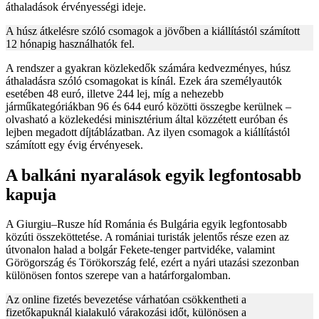
áthaladások érvényességi ideje.
A húsz átkelésre szóló csomagok a jövőben a kiállítástól számított
12 hónapig használhatók fel.
A rendszer a gyakran közlekedők számára kedvezményes, húsz
áthaladásra szóló csomagokat is kínál. Ezek ára személyautók
esetében 48 euró, illetve 244 lej, míg a nehezebb
járműkategóriákban 96 és 644 euró közötti összegbe kerülnek –
olvasható a közlekedési minisztérium által közzétett euróban és
lejben megadott díjtáblázatban. Az ilyen csomagok a kiállítástól
számított egy évig érvényesek.
A balkáni nyaralások egyik legfontosabb
kapuja
A Giurgiu–Rusze híd Románia és Bulgária egyik legfontosabb
közúti összeköttetése. A romániai turisták jelentős része ezen az
útvonalon halad a bolgár Fekete-tenger partvidéke, valamint
Görögország és Törökország felé, ezért a nyári utazási szezonban
különösen fontos szerepe van a határforgalomban.
Az online fizetés bevezetése várhatóan csökkentheti a
fizetőkapuknál kialakuló várakozási időt, különösen a