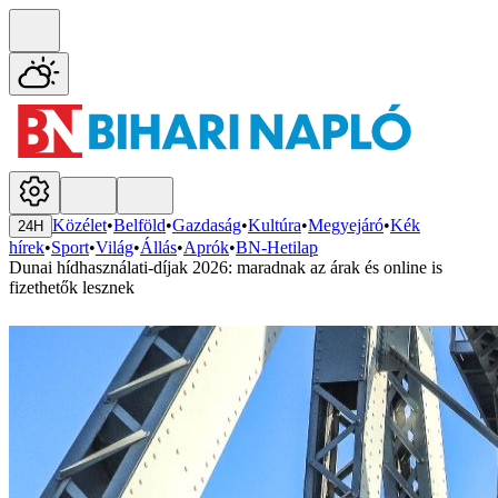
Közélet
•
Belföld
•
Gazdaság
•
Kultúra
•
Megyejáró
•
Kék
24H
hírek
•
Sport
•
Világ
•
Állás
•
Aprók
•
BN-Hetilap
Dunai hídhasználati-díjak 2026: maradnak az árak és online is
fizethetők lesznek