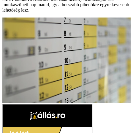
munkaszüneti nap marad, így a hosszabb pihenőkre egyre kevesebb
lehetőség lesz.