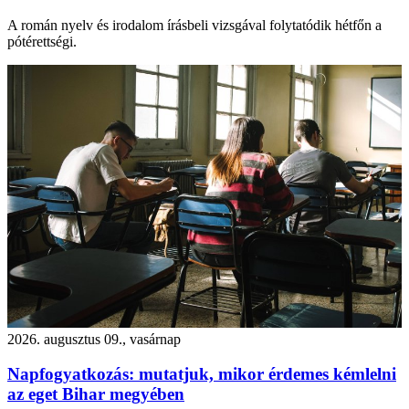
A román nyelv és irodalom írásbeli vizsgával folytatódik hétfőn a
pótérettségi.
2026. augusztus 09., vasárnap
Napfogyatkozás: mutatjuk, mikor érdemes kémlelni
az eget Bihar megyében