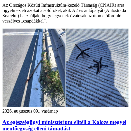
Az Országos Közúti Infrastruktúra-kezelő Társaság (CNAIR) arra
figyelmezteti azokat a sofőröket, akik A2-es autópályát (Autostrada
Soarelui) használják, hogy legyenek óvatosak az úton előforduló
veszélyes „csapdákkal”.
2026. augusztus 09., vasárnap
Az egészségügyi minisztérium elítéli a Kolozs megyei
mentőegység elleni támadást