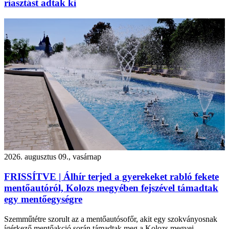
riasztást adtak ki
2026. augusztus 09., vasárnap
FRISSÍTVE | Álhír terjed a gyerekeket rabló fekete
mentőautóról, Kolozs megyében fejszével támadtak
egy mentőegységre
Szemműtétre szorult az a mentőautósofőr, akit egy szokványosnak
ígérkező mentőakció során támadtak meg a Kolozs megyei