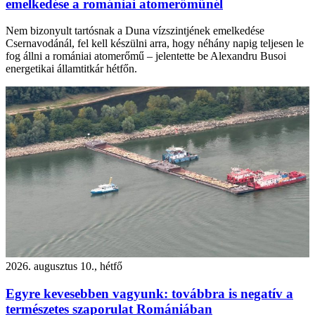
emelkedése a romániai atomerőműnél
Nem bizonyult tartósnak a Duna vízszintjének emelkedése
Csernavodánál, fel kell készülni arra, hogy néhány napig teljesen le
fog állni a romániai atomerőmű – jelentette be Alexandru Busoi
energetikai államtitkár hétfőn.
2026. augusztus 10., hétfő
Egyre kevesebben vagyunk: továbbra is negatív a
természetes szaporulat Romániában