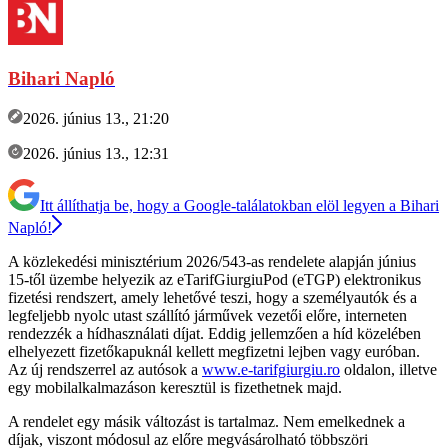
Bihari Napló
2026. június 13., 21:20
2026. június 13., 12:31
Itt állíthatja be, hogy a Google-találatokban elöl legyen a Bihari
Napló!
A közlekedési minisztérium 2026/543-as rendelete alapján június
15-től üzembe helyezik az eTarifGiurgiuPod (eTGP) elektronikus
fizetési rendszert, amely lehetővé teszi, hogy a személyautók és a
legfeljebb nyolc utast szállító járművek vezetői előre, interneten
rendezzék a hídhasználati díjat. Eddig jellemzően a híd közelében
elhelyezett fizetőkapuknál kellett megfizetni lejben vagy euróban.
Az új rendszerrel az autósok a
www.e-tarifgiurgiu.ro
oldalon, illetve
egy mobilalkalmazáson keresztül is fizethetnek majd.
A rendelet egy másik változást is tartalmaz. Nem emelkednek a
díjak, viszont módosul az előre megvásárolható többszöri