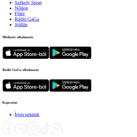
Székely Sport
Nőileg
Főtér
Rádió GaGa
Jóállás
Médiatér alkalmazás
Rádió GaGa alkalmazás
Kapcsolat
Írjon nekünk