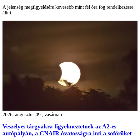
A jelenség megfigyelésére kevesebb mint fél óra fog rendelkezésre
állni.
2026. augusztus 09., vasárnap
Veszélyes tárgyakra figyelmeztetnek az A2-es
autópályán, a CNAIR óvatosságra inti a sofőröket