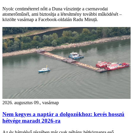
Nyolc centiméterrel nőtt a Duna vízszintje a csernavodai
atomerőműnél, ami biztosítja a létesítmény további működését –
közölte vasárnap a Facebook-oldalán Radu Miruță.
2026. augusztus 09., vasárnap
Nem kegyes a naptár a dolgozókhoz: kevés hosszú
hétvége maradt 2026-ra
Az év hátralévő részében már csak néhány hétköznapra eső