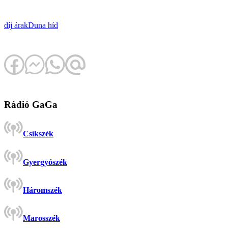
díj
árak
Duna
híd
Rádió GaGa
Csíkszék
Gyergyószék
Háromszék
Marosszék