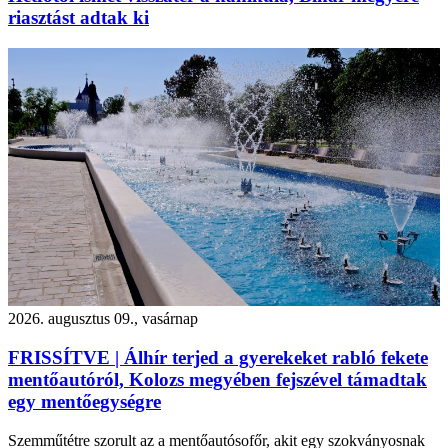
riasztást adtak ki
2026. augusztus 09., vasárnap
FRISSÍTVE | Álhír terjed a gyerekeket rabló fekete
mentőautóról, Kolozs megyében fejszével támadtak
egy mentőegységre
Szemműtétre szorult az a mentőautósofőr, akit egy szokványosnak