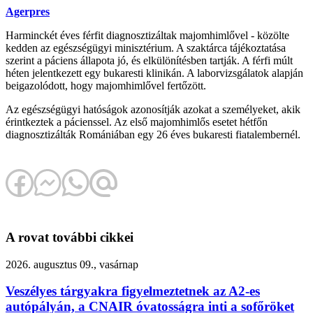
Agerpres
Harminckét éves férfit diagnosztizáltak majomhimlővel - közölte
kedden az egészségügyi minisztérium. A szaktárca tájékoztatása
szerint a páciens állapota jó, és elkülönítésben tartják. A férfi múlt
héten jelentkezett egy bukaresti klinikán. A laborvizsgálatok alapján
beigazolódott, hogy majomhimlővel fertőzött.
Az egészségügyi hatóságok azonosítják azokat a személyeket, akik
érintkeztek a pácienssel. Az első majomhimlős esetet hétfőn
diagnosztizálták Romániában egy 26 éves bukaresti fiatalembernél.
A rovat további cikkei
2026. augusztus 09., vasárnap
Veszélyes tárgyakra figyelmeztetnek az A2-es
autópályán, a CNAIR óvatosságra inti a sofőröket