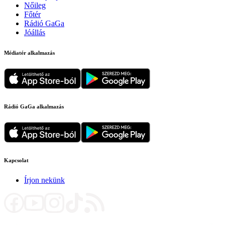
Nőileg
Főtér
Rádió GaGa
Jóállás
Médiatér alkalmazás
Rádió GaGa alkalmazás
Kapcsolat
Írjon nekünk