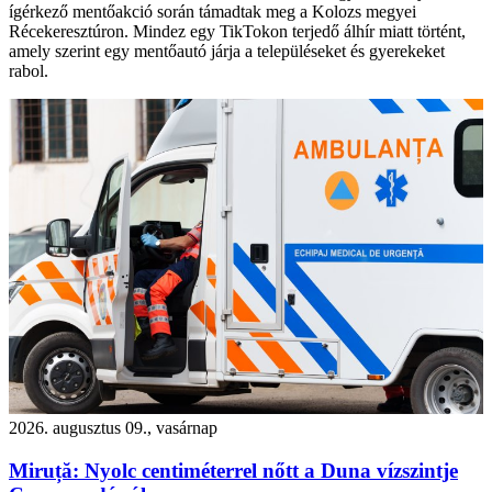
ígérkező mentőakció során támadtak meg a Kolozs megyei
Récekeresztúron. Mindez egy TikTokon terjedő álhír miatt történt,
amely szerint egy mentőautó járja a településeket és gyerekeket
rabol.
2026. augusztus 09., vasárnap
Miruță: Nyolc centiméterrel nőtt a Duna vízszintje