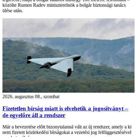
közölte Rumen Radev miniszterelnök a bolgár biztonsági tanács
ülése után.
2026. augusztus 08., szombat
Fizetetlen bírság miatt is elvehetik a jogosítványt –
de egyelőre áll a rendszer
Már a bevezetése előtt bizonytalanná vált az új rendszer, amely a ki
nem fizetett közlekedési bírságokat a vezetési jog felfüggesztésével