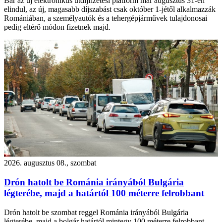
Bár az új elektronikus útdíjfizetési platform már augusztus 31-én
elindul, az új, magasabb díjszabást csak október 1-jétől alkalmazzák
Romániában, a személyautók és a tehergépjárművek tulajdonosai
pedig eltérő módon fizetnek majd.
2026. augusztus 08., szombat
Drón hatolt be Románia irányából Bulgária
légterébe, majd a határtól 100 méterre felrobbant
Drón hatolt be szombat reggel Románia irányából Bulgária
légterébe, majd a bolgár határtól mintegy 100 méterre felrobbant –