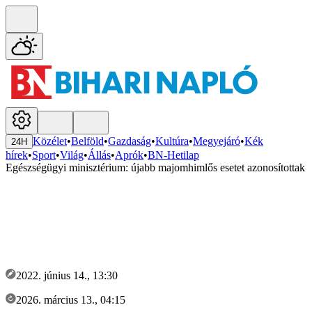
Közélet
•
Belföld
•
Gazdaság
•
Kultúra
•
Megyejáró
•
Kék
24H
hírek
•
Sport
•
Világ
•
Állás
•
Aprók
•
BN-Hetilap
Egészségügyi minisztérium: újabb majomhimlős esetet azonosítottak
2022. június 14., 13:30
2026. március 13., 04:15