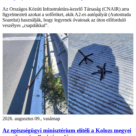
Az Országos Közúti Infrastruktúra-kezelő Társaság (CNAIR) arra
figyelmezteti azokat a sofőröket, akik A2-es autópályát (Autostrada
Soarelui) használják, hogy legyenek óvatosak az úton előforduló
veszélyes „csapdákkal”.
2026. augusztus 09., vasárnap
Az egészségügyi minisztérium elítéli a Kolozs megyei