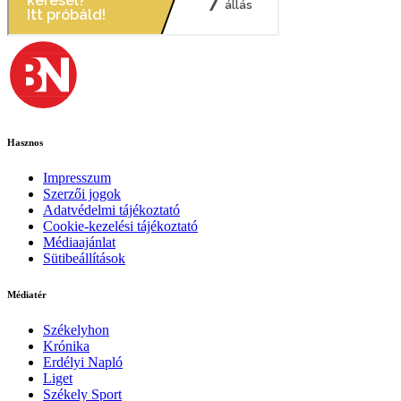
Hasznos
Impresszum
Szerzői jogok
Adatvédelmi tájékoztató
Cookie-kezelési tájékoztató
Médiaajánlat
Sütibeállítások
Médiatér
Székelyhon
Krónika
Erdélyi Napló
Liget
Székely Sport