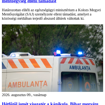
mentőegység elleni támadást
Határozottan elítéli az egészségügyi minisztérium a Kolozs Megyei
Mentőszolgálat (SAJ) személyzete elleni támadást, amelyet a
közösségi médiában terjedő abszurd álhírek váltottak ki.
2026. augusztus 09., vasárnap
Hétfőtől ismét visszatér a kánikula, Bihar megyére