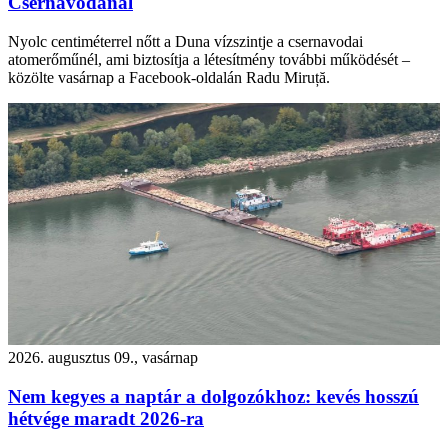
Csernavodánál
Nyolc centiméterrel nőtt a Duna vízszintje a csernavodai
atomerőműnél, ami biztosítja a létesítmény további működését –
közölte vasárnap a Facebook-oldalán Radu Miruță.
2026. augusztus 09., vasárnap
Nem kegyes a naptár a dolgozókhoz: kevés hosszú
hétvége maradt 2026-ra