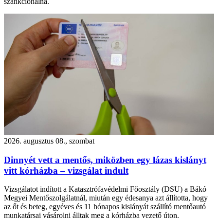
szankcionálná.
2026. augusztus 08., szombat
Dinnyét vett a mentős, miközben egy lázas kislányt
vitt kórházba – vizsgálat indult
Vizsgálatot indított a Katasztrófavédelmi Főosztály (DSU) a Bákó
Megyei Mentőszolgálatnál, miután egy édesanya azt állította, hogy
az őt és beteg, egyéves és 11 hónapos kislányát szállító mentőautó
munkatársai vásárolni álltak meg a kórházba vezető úton.