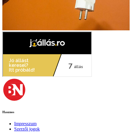
Hasznos
Impresszum
Szerzői jogok