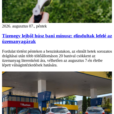
2026. augusztus 07., péntek
Tizenegy lejből húsz bani mínusz: elindultak lefelé az
üzemanyagárak
Fordulat történt pénteken a benzinkutakon, az elmúlt hetek sorozatos
drágításai után több töltőállomáson 20 banival csökkent az
üzemanyag literenkénti ára, vélhetően az augusztus 7-én életbe
lépett válságintézkedések hatására.