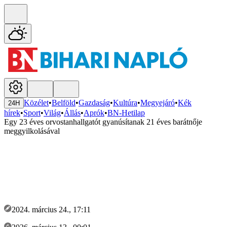
Közélet
•
Belföld
•
Gazdaság
•
Kultúra
•
Megyejáró
•
Kék
24H
hírek
•
Sport
•
Világ
•
Állás
•
Aprók
•
BN-Hetilap
Egy 23 éves orvostanhallgatót gyanúsítanak 21 éves barátnője
meggyilkolásával
2024. március 24., 17:11