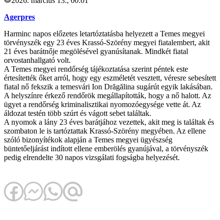
2026. március 13., 00:01
Agerpres
Harminc napos előzetes letartóztatásba helyezett a Temes megyei
törvényszék egy 23 éves Krassó-Szörény megyei fiatalembert, akit
21 éves barátnője megölésével gyanúsítanak. Mindkét fiatal
orvostanhallgató volt.
A Temes megyei rendőrség tájékoztatása szerint péntek este
értesítették őket arról, hogy egy eszméletét vesztett, véresre sebesített
fiatal nő fekszik a temesvári Ion Drăgălina sugárút egyik lakásában.
A helyszínre érkező rendőrök megállapították, hogy a nő halott. Az
ügyet a rendőrség kriminalisztikai nyomozóegysége vette át. Az
áldozat testén több szúrt és vágott sebet találtak.
A nyomok a lány 23 éves barátjához vezettek, akit meg is találtak és
szombaton le is tartóztattak Krassó-Szörény megyében. Az ellene
szóló bizonyítékok alapján a Temes megyei ügyészség
büntetőeljárást indított ellene emberölés gyanújával, a törvényszék
pedig elrendelte 30 napos vizsgálati fogságba helyezését.