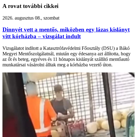
A rovat további cikkei
2026. augusztus 08., szombat
Dinnyét vett a mentős, miközben egy lázas kislányt
vitt kórházba – vizsgálat indult
Vizsgálatot indított a Katasztrófavédelmi Főosztály (DSU) a Bákó
Megyei Mentőszolgálatnál, miután egy édesanya azt állította, hogy
az őt és beteg, egyéves és 11 hónapos kislányát szállító mentőautó
munkatársai vásárolni álltak meg a kórházba vezető úton.