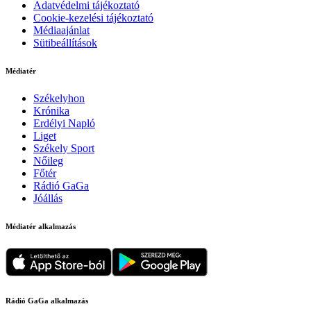
Adatvédelmi tájékoztató
Cookie-kezelési tájékoztató
Médiaajánlat
Sütibeállítások
Médiatér
Székelyhon
Krónika
Erdélyi Napló
Liget
Székely Sport
Nőileg
Főtér
Rádió GaGa
Jóállás
Médiatér alkalmazás
Rádió GaGa alkalmazás