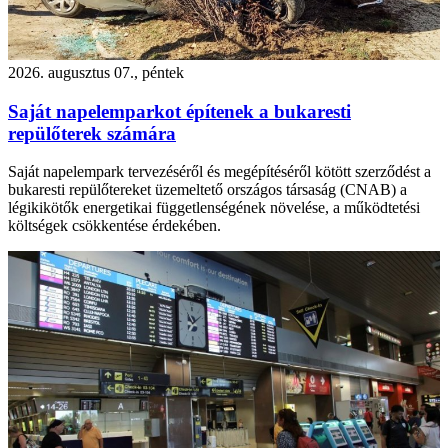
2026. augusztus 07., péntek
Saját napelemparkot építenek a bukaresti
repülőterek számára
Saját napelempark tervezéséről és megépítéséről kötött szerződést a
bukaresti repülőtereket üzemeltető országos társaság (CNAB) a
légikikötők energetikai függetlenségének növelése, a működtetési
költségek csökkentése érdekében.