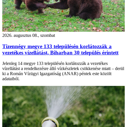
2026. augusztus 08., szombat
Tizennégy megye 133 településén korlátozzák a
vezetékes vízellátást, Biharban 30 település érintett
Jelenleg 14 megye 133 településén korlátozzák a vezetékes
vízellátást a rendelkezésre álló vízkészletek csökkenése miatt – derül
ki a Román Vízügyi Igazgatóság (ANAR) péntek este közölt
adataiból.