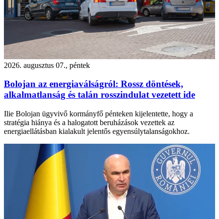
2026. augusztus 07., péntek
Bolojan az energiaválságról: Rossz döntések,
alkalmatlanság és talán rosszindulat vezetett ide
Ilie Bolojan ügyvivő kormányfő pénteken kijelentette, hogy a
stratégia hiánya és a halogatott beruházások vezettek az
energiaellátásban kialakult jelentős egyensúlytalanságokhoz.