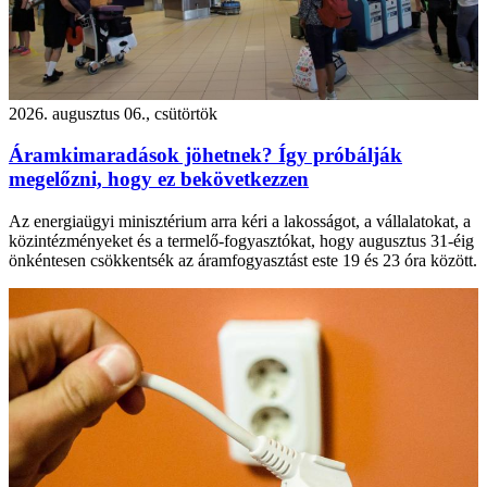
2026. augusztus 06., csütörtök
Áramkimaradások jöhetnek? Így próbálják
megelőzni, hogy ez bekövetkezzen
Az energiaügyi minisztérium arra kéri a lakosságot, a vállalatokat, a
közintézményeket és a termelő-fogyasztókat, hogy augusztus 31-éig
önkéntesen csökkentsék az áramfogyasztást este 19 és 23 óra között.