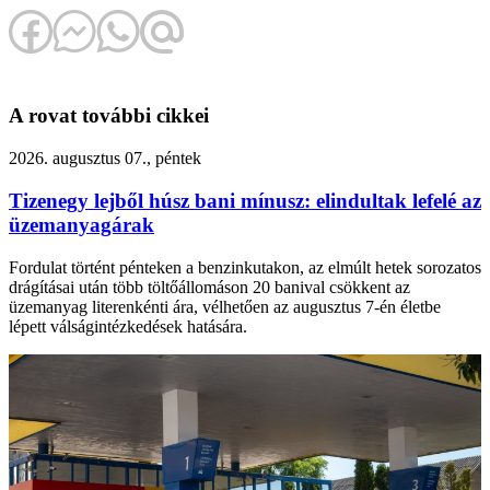
A rovat további cikkei
2026. augusztus 07., péntek
Tizenegy lejből húsz bani mínusz: elindultak lefelé az
üzemanyagárak
Fordulat történt pénteken a benzinkutakon, az elmúlt hetek sorozatos
drágításai után több töltőállomáson 20 banival csökkent az
üzemanyag literenkénti ára, vélhetően az augusztus 7-én életbe
lépett válságintézkedések hatására.