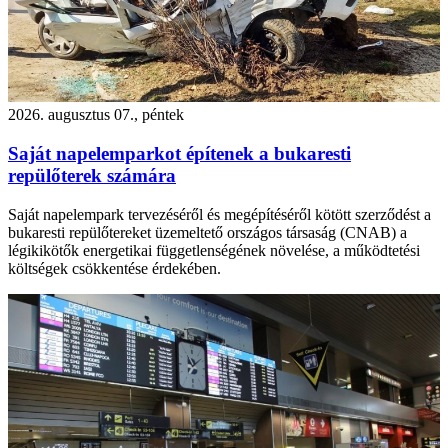
2026. augusztus 07., péntek
Saját napelemparkot építenek a bukaresti
repülőterek számára
Saját napelempark tervezéséről és megépítéséről kötött szerződést a
bukaresti repülőtereket üzemeltető országos társaság (CNAB) a
légikikötők energetikai függetlenségének növelése, a működtetési
költségek csökkentése érdekében.