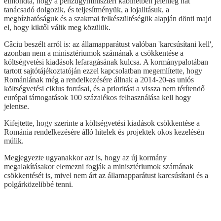
elmondta, hogy a pénzügyminiszteri kabinetben jelenleg hat
tanácsadó dolgozik, és teljesítményük, a lojalitásuk, a
megbízhatóságuk és a szakmai felkészültéségük alapján dönti majd
el, hogy kiktől válik meg közülük.
Câciu beszélt arról is: az államapparátust valóban 'karcsúsítani kell',
azonban nem a minisztériumok számának a csökkentése a
költségvetési kiadások lefaragásának kulcsa. A kormánypalotában
tartott sajtótájékoztatóján ezzel kapcsolatban megemlítette, hogy
Romániának még a rendelkezésére állnak a 2014-20-as uniós
költségvetési ciklus forrásai, és a prioritást a vissza nem térítendő
európai támogatások 100 százalékos felhasználása kell hogy
jelentse.
Kifejtette, hogy szerinte a költségvetési kiadások csökkentése a
Románia rendelkezésére álló hitelek és projektek okos kezelésén
múlik.
Megjegyezte ugyanakkor azt is, hogy az új kormány
megalakításakor elemezni fogják a minisztériumok számának
csökkentését is, mivel nem árt az államapparátust karcsúsítani és a
polgárközelibbé tenni.