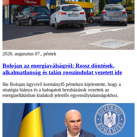
2026. augusztus 07., péntek
Bolojan az energiaválságról: Rossz döntések,
alkalmatlanság és talán rosszindulat vezetett ide
Ilie Bolojan ügyvivő kormányfő pénteken kijelentette, hogy a
stratégia hiánya és a halogatott beruházások vezettek az
energiaellátásban kialakult jelentős egyensúlytalanságokhoz.