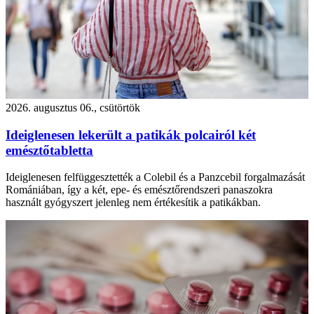
2026. augusztus 06., csütörtök
Ideiglenesen lekerült a patikák polcairól két
emésztőtabletta
Ideiglenesen felfüggesztették a Colebil és a Panzcebil forgalmazását
Romániában, így a két, epe- és emésztőrendszeri panaszokra
használt gyógyszert jelenleg nem értékesítik a patikákban.