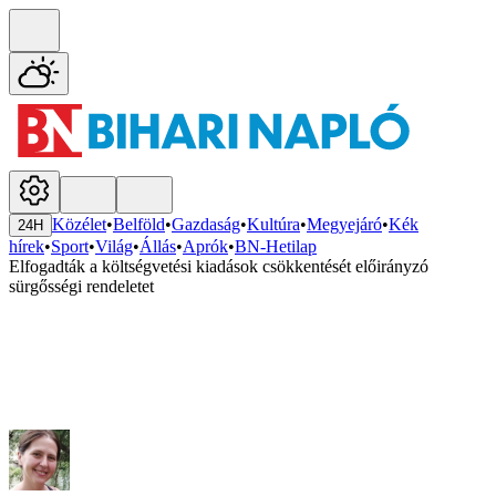
Közélet
•
Belföld
•
Gazdaság
•
Kultúra
•
Megyejáró
•
Kék
24H
hírek
•
Sport
•
Világ
•
Állás
•
Aprók
•
BN-Hetilap
Elfogadták a költségvetési kiadások csökkentését előirányzó
sürgősségi rendeletet