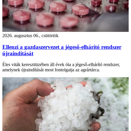
2026. augusztus 06., csütörtök
Ellenzi a gazdaszervezet a jégeső-elhárító rendszer
újraindítását
Éles viták kereszttüzében áll évek óta a jégeső-elhárító rendszer,
amelynek újraindítását most fontolgatja az agrártárca.