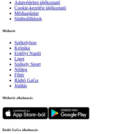
Adatvédelmi tájékoztató
Cookie-kezelési tájékoztató
Médiaajánlat
Sütibeállítások
Médiatér
Székelyhon
Krónika
Erdélyi Napló
Liget
Székely Sport
Nőileg
Főtér
Rádió GaGa
Jóállás
Médiatér alkalmazás
Rádió GaGa alkalmazás