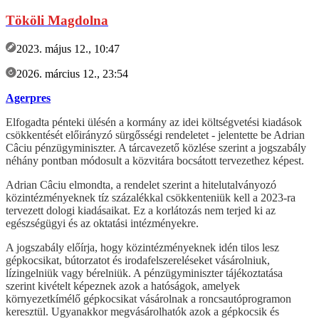
Tököli Magdolna
2023. május 12., 10:47
2026. március 12., 23:54
Agerpres
Elfogadta pénteki ülésén a kormány az idei költségvetési kiadások
csökkentését előirányzó sürgősségi rendeletet - jelentette be Adrian
Câciu pénzügyminiszter. A tárcavezető közlése szerint a jogszabály
néhány pontban módosult a közvitára bocsátott tervezethez képest.
Adrian Câciu elmondta, a rendelet szerint a hitelutalványozó
közintézményeknek tíz százalékkal csökkenteniük kell a 2023-ra
tervezett dologi kiadásaikat. Ez a korlátozás nem terjed ki az
egészségügyi és az oktatási intézményekre.
A jogszabály előírja, hogy közintézményeknek idén tilos lesz
gépkocsikat, bútorzatot és irodafelszereléseket vásárolniuk,
lízingelniük vagy bérelniük. A pénzügyminiszter tájékoztatása
szerint kivételt képeznek azok a hatóságok, amelyek
környezetkímélő gépkocsikat vásárolnak a roncsautóprogramon
keresztül. Ugyanakkor megvásárolhatók azok a gépkocsik és