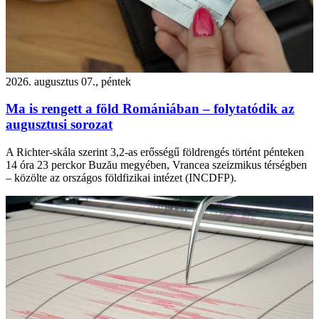
2026. augusztus 07., péntek
Ma is rengett a föld Romániában – folytatódik az
augusztusi sorozat
A Richter-skála szerint 3,2-as erősségű földrengés történt pénteken
14 óra 23 perckor Buzău megyében, Vrancea szeizmikus térségben
– közölte az országos földfizikai intézet (INCDFP).