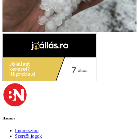
Hasznos
Impresszum
Szerzői jogok