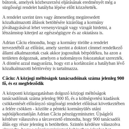
bútorok, amelyek közbeszerzési eljárásának eredményét még a
sürgősségi rendelet hatályba lépése előtt közzétették.
A rendelet szerint üres vagy átmenetileg megüresedett
közalkalmazotti állások betöltésére kizárólag a kormány
jóváhagyásával lehet versenyvizsgát vagy vizsgát hirdetni, a
létszámstop kiterjed az egészségügyre és az oktatásra is.
Adrian Câciu elmondta, hogy a kormány törölte a rendelet
tervezetéből az előírást, amely szerint a doktori címmel rendelkező
állami alkalmazottak csak akkor jogosultak bérpótlékra, ha azon a
területen dolgoznak, amelyen a tudományos fokozatukat szerezték.
A döntést azzal magyarázta, hogy ezt a korlátozást a hatályban lévő
közalkalmazotti bértörvény is tartalmazza.
Câciu: A közjogi méltóságok tanácsadóinak száma jelenleg 900
fő, és ez megfeleződik
A központi közigazgatásban dolgozó közjogi méltóságok
tanácsadóinak száma jelenleg 900 fő, és a költségvetési kiadások
csökkentését előirányzó sürgősségi rendelet előírásai következtében
a felére csökken - közölte a pénteki kormányülés utáni
sajtótájékoztatóján Adrian Câciu pénzügyminiszter. Újságírói
kérdésre válaszolva a tárcavezető elmondta, hogy 900 tanácsadói
állás egy része jelenleg is betöltetlen. Szintén kérdésre válaszolva