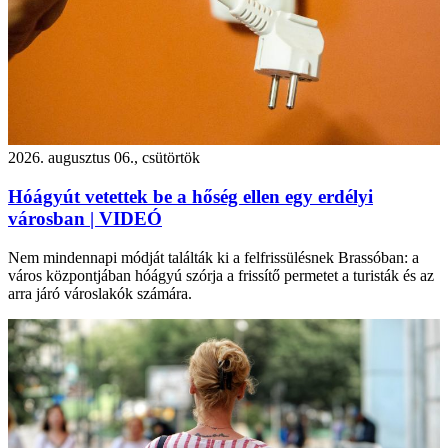
2026. augusztus 06., csütörtök
Hóágyút vetettek be a hőség ellen egy erdélyi
városban | VIDEÓ
Nem mindennapi módját találták ki a felfrissülésnek Brassóban: a
város központjában hóágyú szórja a frissítő permetet a turisták és az
arra járó városlakók számára.