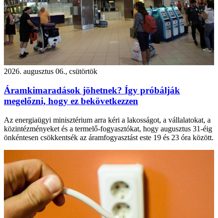
2026. augusztus 06., csütörtök
Áramkimaradások jöhetnek? Így próbálják
megelőzni, hogy ez bekövetkezzen
Az energiaügyi minisztérium arra kéri a lakosságot, a vállalatokat, a
közintézményeket és a termelő-fogyasztókat, hogy augusztus 31-éig
önkéntesen csökkentsék az áramfogyasztást este 19 és 23 óra között.