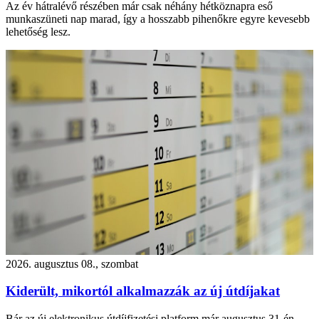
Az év hátralévő részében már csak néhány hétköznapra eső
munkaszüneti nap marad, így a hosszabb pihenőkre egyre kevesebb
lehetőség lesz.
2026. augusztus 08., szombat
Kiderült, mikortól alkalmazzák az új útdíjakat
Bár az új elektronikus útdíjfizetési platform már augusztus 31-én