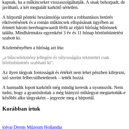
kapnak, ha a műkincseket visszaszolgáltatják. A sisak behorpadt, de
javítható, a két megtalált karkötő sértetlen.
A hírportál pénteki beszámolója szerint a robbantásos betörés
elkövetésének és a román műkincsek ellopásának ügyében az
érintett három heerhugowaardi férfit az eljáró bíróság bűnösnek
találta. Mindhármukra egyenként 3 év és 11 hónap börtönbüntetést
szabott ki.
Közleményében a bíróság azt írta:
„a bűncselekmény jellegére és súlyosságára tekintettel csak
börtönbüntetés szabható ki”.
Az ilyen tárgyak fontosságát és értékét nem lehet pénzben kifejezni,
szó szerint felbecsülhetetlenek – tették hozzá.
A harmadik lopott karkötőt még mindig keresik a nyomozók. Nem
tudni, hogy a gyanúsítottak a még hiányzó műtárgyat megtartották-e
későbbi alku tárgyaként – jegyezte meg a hírportál.
Korábban írtuk
tolvaj
Drents Múzeum
Hollandia