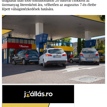
drágításai után több töltőállomáson 20 banival csökkent az
üzemanyag literenkénti ára, vélhetően az augusztus 7-én életbe
lépett válságintézkedések hatására.