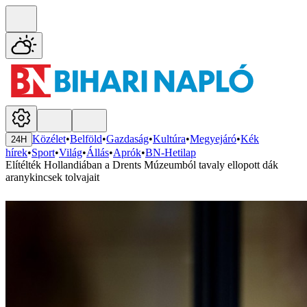
Közélet
•
Belföld
•
Gazdaság
•
Kultúra
•
Megyejáró
•
Kék
24H
hírek
•
Sport
•
Világ
•
Állás
•
Aprók
•
BN-Hetilap
Elítélték Hollandiában a Drents Múzeumból tavaly ellopott dák
aranykincsek tolvajait