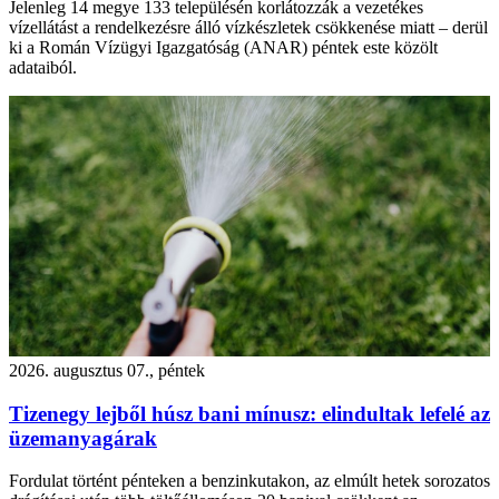
Jelenleg 14 megye 133 településén korlátozzák a vezetékes
vízellátást a rendelkezésre álló vízkészletek csökkenése miatt – derül
ki a Román Vízügyi Igazgatóság (ANAR) péntek este közölt
adataiból.
2026. augusztus 07., péntek
Tizenegy lejből húsz bani mínusz: elindultak lefelé az
üzemanyagárak
Fordulat történt pénteken a benzinkutakon, az elmúlt hetek sorozatos