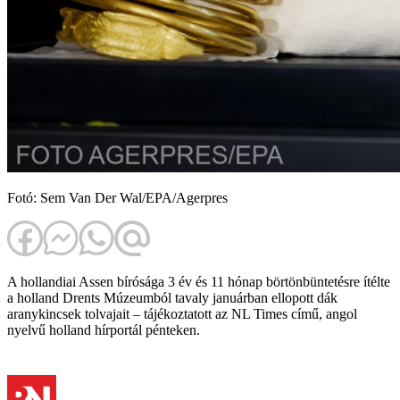
Fotó: Sem Van Der Wal/EPA/Agerpres
A hollandiai Assen bírósága 3 év és 11 hónap börtönbüntetésre ítélte
a holland Drents Múzeumból tavaly januárban ellopott dák
aranykincsek tolvajait – tájékoztatott az NL Times című, angol
nyelvű holland hírportál pénteken.