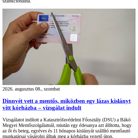
szankcionálná.
2026. augusztus 08., szombat
Dinnyét vett a mentős, miközben egy lázas kislányt
vitt kórházba – vizsgálat indult
Vizsgálatot indított a Katasztrófavédelmi Főosztály (DSU) a Bákó
Megyei Mentőszolgálatnál, miután egy édesanya azt állította, hogy
az őt és beteg, egyéves és 11 hónapos kislányát szállító mentőautó
munkatársai vásárolni álltak meg a kórházba vezető úton.