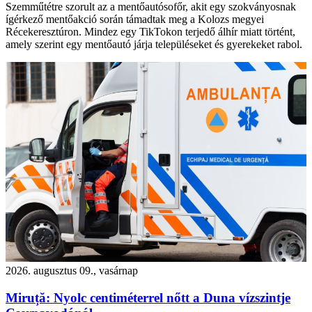
Szemműtétre szorult az a mentőautósofőr, akit egy szokványosnak
ígérkező mentőakció során támadtak meg a Kolozs megyei
Récekeresztúron. Mindez egy TikTokon terjedő álhír miatt történt,
amely szerint egy mentőautó járja településeket és gyerekeket rabol.
2026. augusztus 09., vasárnap
Miruță: Nyolc centiméterrel nőtt a Duna vízszintje