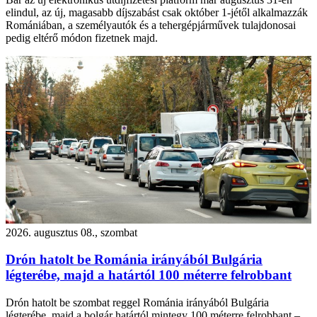
elindul, az új, magasabb díjszabást csak október 1-jétől alkalmazzák
Romániában, a személyautók és a tehergépjárművek tulajdonosai
pedig eltérő módon fizetnek majd.
2026. augusztus 08., szombat
Drón hatolt be Románia irányából Bulgária
légterébe, majd a határtól 100 méterre felrobbant
Drón hatolt be szombat reggel Románia irányából Bulgária
légterébe, majd a bolgár határtól mintegy 100 méterre felrobbant –