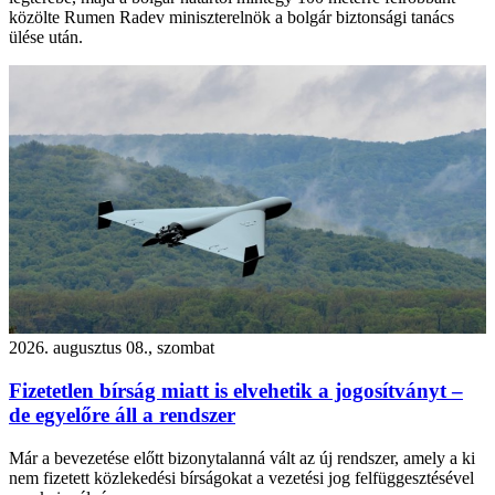
közölte Rumen Radev miniszterelnök a bolgár biztonsági tanács
ülése után.
2026. augusztus 08., szombat
Fizetetlen bírság miatt is elvehetik a jogosítványt –
de egyelőre áll a rendszer
Már a bevezetése előtt bizonytalanná vált az új rendszer, amely a ki
nem fizetett közlekedési bírságokat a vezetési jog felfüggesztésével