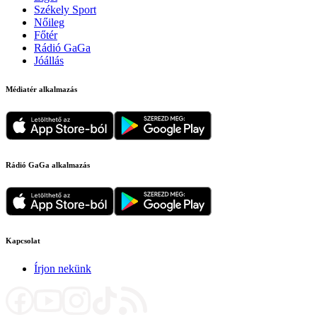
Székely Sport
Nőileg
Főtér
Rádió GaGa
Jóállás
Médiatér alkalmazás
Rádió GaGa alkalmazás
Kapcsolat
Írjon nekünk