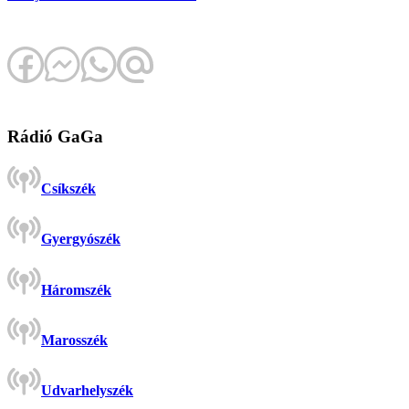
Rádió GaGa
Csíkszék
Gyergyószék
Háromszék
Marosszék
Udvarhelyszék