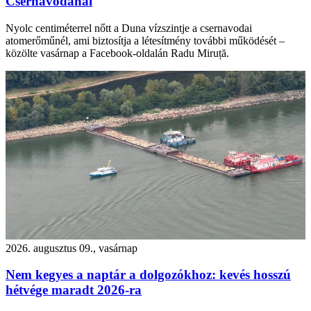
Csernavodánál
Nyolc centiméterrel nőtt a Duna vízszintje a csernavodai
atomerőműnél, ami biztosítja a létesítmény további működését –
közölte vasárnap a Facebook-oldalán Radu Miruță.
2026. augusztus 09., vasárnap
Nem kegyes a naptár a dolgozókhoz: kevés hosszú
hétvége maradt 2026-ra