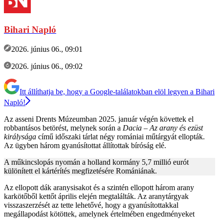
Bihari Napló
2026. június 06., 09:01
2026. június 06., 09:02
Itt állíthatja be, hogy a Google-találatokban elöl legyen a Bihari
Napló!
Az asseni Drents Múzeumban 2025. január végén követtek el
robbantásos betörést, melynek során a
Dacia – Az arany és ezüst
királysága
című időszaki tárlat négy romániai műtárgyát ellopták.
Az ügyben három gyanúsítottat állítottak bíróság elé.
A műkincslopás nyomán a holland kormány 5,7 millió eurót
különített el kártérítés megfizetésére Romániának.
Az ellopott dák aranysisakot és a szintén ellopott három arany
karkötőből kettőt április elején megtalálták. Az aranytárgyak
visszaszerzését az tette lehetővé, hogy a gyanúsítottakkal
megállapodást kötöttek, amelynek értelmében engedményeket