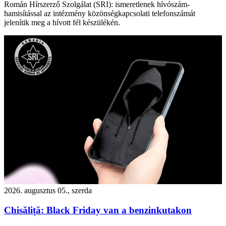
Román Hírszerző Szolgálat (SRI): ismeretlenek hívószám-
hamisítással az intézmény közönségkapcsolati telefonszámát
jelenítik meg a hívott fél készülékén.
2026. augusztus 05., szerda
Chisăliță: Black Friday van a benzinkutakon