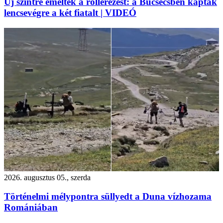
Új szintre emelték a rollerezést: a Bucsecsben kapták
lencsevégre a két fiatalt | VIDEÓ
2026. augusztus 05., szerda
Történelmi mélypontra süllyedt a Duna vízhozama
Romániában