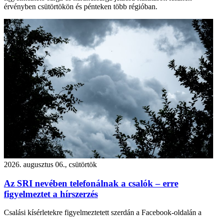
érvényben csütörtökön és pénteken több régióban.
2026. augusztus 06., csütörtök
Az SRI nevében telefonálnak a csalók – erre
figyelmeztet a hírszerzés
Csalási kísérletekre figyelmeztetett szerdán a Facebook-oldalán a