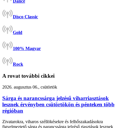
Dance
Disco Classic
Gold
100% Magyar
Rock
A rovat további cikkei
2026. augusztus 06., csütörtök
Sárga és narancssárga jelzésű viharriasztások
lesznek érvényben csütörtökön és pénteken több
régióban
Zivatarokra, viharos széllökésekre és felhőszakadásokra
figyelmeztető sárga és narancssárga jelzésű riasztások lesznek