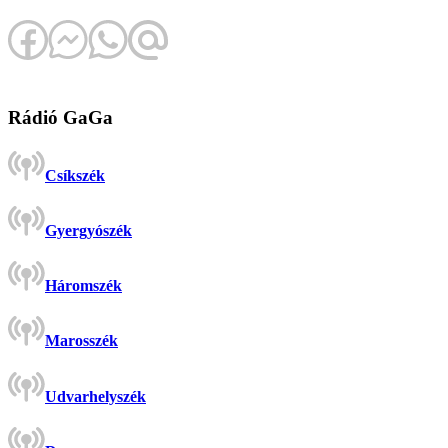
Rádió GaGa
Csíkszék
Gyergyószék
Háromszék
Marosszék
Udvarhelyszék