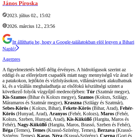
János Piroska
2023. július 02., 15:02
2026. március 12., 23:56
Itt állíthatja be, hogy a Google-találatokban elöl legyen a Bihari
Napló!
Agerpres
A figyelmeztetés hétfő délig érvényes. A hidrológusok szerint az
eddigi és az előrejelzett csapadék miatt nagy mennyiségű víz árad le
a patakokon, lejtőkön és vízfolyásokon, villámárvizek alakulhatnak
ki, és a vízállás meghaladhatja az elsőfokú készültségi szintet a
következő folyók vízgyűjtő medencéjében:
Túr
(Szatmár megye),
Kis-Szamos
(Bihar és Kolozs megye),
Szamos
(Kolozs, Szilágy,
Máramaros és Szatmár megye),
Kraszna
(Szilágy és Szatmár),
Sebes-Körös
( Kolozs, Bihar),
Fekete-Körös
(Bihar, Arad),
Fehér-
Körös
(Hunyad, Arad),
Aranyos
(Fehér, Kolozs),
Maros
(Fehér,
Kolozs, Szeben, Hunyad, Arad),
Kis-Küküllő
(Hargita, Maros és
Fehér),
Nagy-Küküllő
(Hargita, Maros, Brassó, Szeben és Fehér),
Béga
(Temes),
Temes
(Krassó-Szörény, Temes),
Berzava
(Krassó-
Szörény, Temes),
Karas
,
Néra
(Krassó-Szörény),
Cserna
(Gorj és