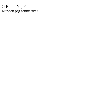
©
Bihari Napló
|
Minden jog fenntartva!