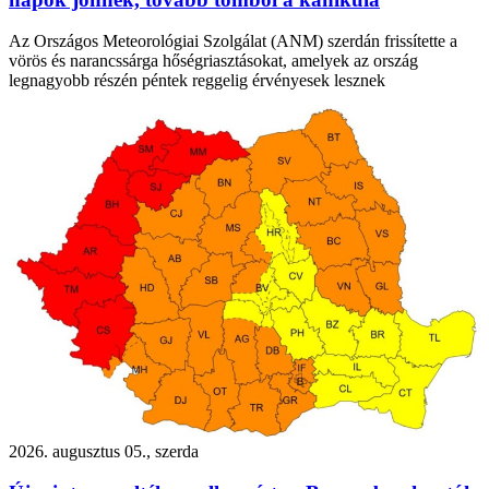
Az Országos Meteorológiai Szolgálat (ANM) szerdán frissítette a
vörös és narancssárga hőségriasztásokat, amelyek az ország
legnagyobb részén péntek reggelig érvényesek lesznek
2026. augusztus 05., szerda