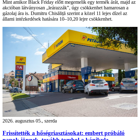
Mint amikor Black Friday előtt megemelik egy termék árát, majd az
akcióban látványosan „leárazzák”, úgy csökkenhet hamarosan a
gázolaj ára is. Dumitru Chisăliță szerint a közel 11 lejes dízel az
állami intézkedések hatására 10–10,20 lejre csökkenhet.
2026. augusztus 05., szerda
Frissítették a hőségriasztásokat: embert próbáló
napok jönnek, tovább tombol a kánikula