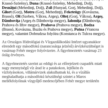
Krassó-Szörény),
Duna
(Krassó-Szörény, Mehedinţi, Dolj),
Desnăţui
(Mehedinţi, Dolj),
Zsil
(Hunyad, Gorj, Mehedinţi, Dolj),
Gilort
(Gorj),
Motru
(Gorj, Mehedinţi),
Feketeügy
(Kovászna,
Brassó),
Olt
(Szeben, Vâlcea, Argeş),
Olteţ
(Gorj, Vâlcea),
Argeş
,
Dâmboviţa
(Argeş és Dâmboviţa megye),
Ialomiţa
(Dâmboviţa,
Prahova és Ilfov megye),
Prahova
(Prahova megye),
Bodza
(Brassó, Kovászna, Buzău és Prahova megye),
Putna
(Vrancea
megye), valamint Dobrudzsa folyóira (Konstanca és Tulcea megye).
Az Országos Hidrológiai és Vízgazdálkodási Intézet ugyanakkor
elrendelt egy másodfokú (narancssárga jelzésű) árvízkészültséget is
vasárnap Fehér megye folyóvizeire. A figyelmeztetés vasárnap 23
óráig érvényes.
A figyelmeztetés szerint az eddigi és az előrejelzett csapadék miatt
nagy mennyiségű víz árad le a patakokon, lejtőkön és
vízfolyásokon, villámárvizek alakulhatnak ki, és a vízállás
meghaladhatja a másodfokú készültségi szintet a Maros
mellékfolyóinak vízgyűjtő medencéjében Fehér megye területén