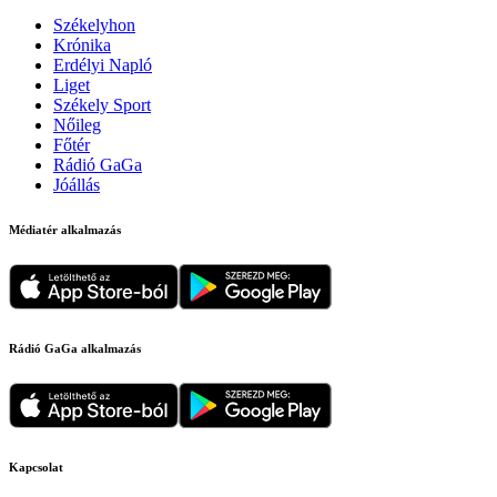
Székelyhon
Krónika
Erdélyi Napló
Liget
Székely Sport
Nőileg
Főtér
Rádió GaGa
Jóállás
Médiatér alkalmazás
Rádió GaGa alkalmazás
Kapcsolat