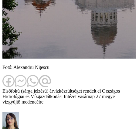
Fotó: Alexandru Nițescu
Elsőfokú (sárga jelzésű) árvízkészültséget rendelt el Országos
Hidrológiai és Vízgazdálkodási Intézet vasárnap 27 megye
vízgyűjtő medencéire.