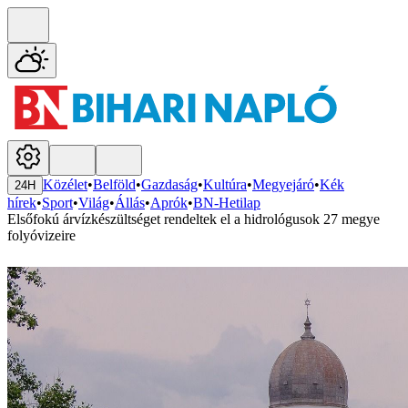
Közélet
•
Belföld
•
Gazdaság
•
Kultúra
•
Megyejáró
•
Kék
24H
hírek
•
Sport
•
Világ
•
Állás
•
Aprók
•
BN-Hetilap
Elsőfokú árvízkészültséget rendeltek el a hidrológusok 27 megye
folyóvizeire