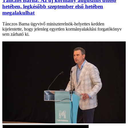
Tánczos Barna: Az új kormány augusztus utolsó
hetében, legkésőbb szeptember első hetében
megalakulhat
Tánczos Barna ügyvivő miniszterelnök-helyettes kedden
kijelentette, hogy jelenleg egyetlen kormányalakítási forgatókönyv
sem zárható ki.