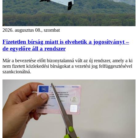
2026. augusztus 08., szombat
Fizetetlen bírság miatt is elvehetik a jogosítványt –
de egyelőre áll a rendszer
Már a bevezetése előtt bizonytalanná vált az új rendszer, amely a ki
nem fizetett közlekedési bírságokat a vezetési jog felfüggesztésével
szankcionálná.