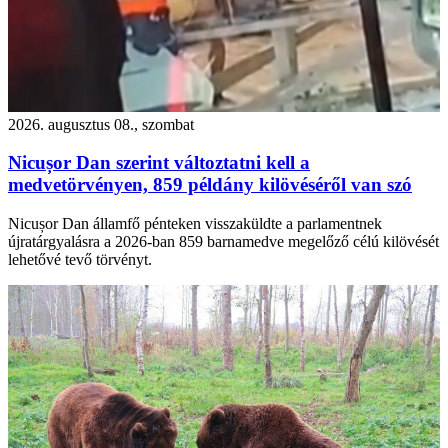
2026. augusztus 08., szombat
Nicușor Dan szerint változtatni kell a
medvetörvényen, 859 példány kilövéséről van szó
Nicușor Dan államfő pénteken visszaküldte a parlamentnek
újratárgyalásra a 2026-ban 859 barnamedve megelőző célú kilövését
lehetővé tevő törvényt.