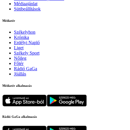
Médiaajánlat
Sütibeállítások
Médiatér
Székelyhon
Krónika
Erdélyi Napló
Liget
Székely Sport
Nőileg
Főtér
Rádió GaGa
Jóállás
Médiatér alkalmazás
Rádió GaGa alkalmazás