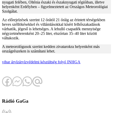
nyugati felében, Olténia északi és északnyugati régióiban, illetve
helyenként Erdélyben – figyelmeztetett az Országos Meteorológiai
Szolgálat.
Az előrejelzések szerint 12 órától 21 óráig az érintett térségekben
heves széllökésekkel és villámlásokkal kísért felhőszakadások
várhatók, jégeső is lehetséges. A lehulló csapadék mennyisége
négyzetméterenként 20–25 liter, elszórtan 35–40 liter között
váltakozik.
A meteorológusok szerint kedden zivatarokra helyenként más
országrészeken is számítani lehet.
vihar
árvíz
árvízvédelmi készültség
folyó
INHGA
Rádió GaGa