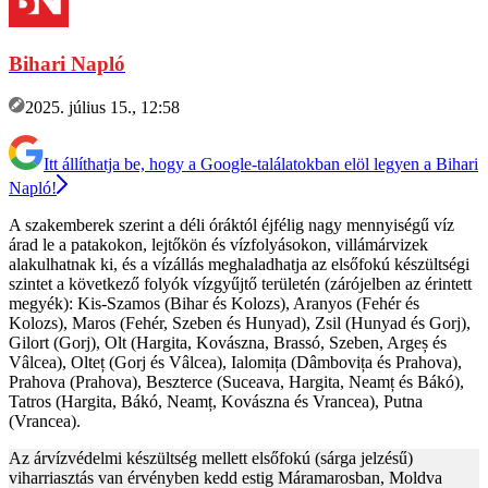
Bihari Napló
2025. július 15., 12:58
Itt állíthatja be, hogy a Google-találatokban elöl legyen a Bihari
Napló!
A szakemberek szerint a déli óráktól éjfélig nagy mennyiségű víz
árad le a patakokon, lejtőkön és vízfolyásokon, villámárvizek
alakulhatnak ki, és a vízállás meghaladhatja az elsőfokú készültségi
szintet a következő folyók vízgyűjtő területén (zárójelben az érintett
megyék): Kis-Szamos (Bihar és Kolozs), Aranyos (Fehér és
Kolozs), Maros (Fehér, Szeben és Hunyad), Zsil (Hunyad és Gorj),
Gilort (Gorj), Olt (Hargita, Kovászna, Brassó, Szeben, Argeș és
Vâlcea), Olteț (Gorj és Vâlcea), Ialomița (Dâmbovița és Prahova),
Prahova (Prahova), Beszterce (Suceava, Hargita, Neamț és Bákó),
Tatros (Hargita, Bákó, Neamț, Kovászna és Vrancea), Putna
(Vrancea).
Az árvízvédelmi készültség mellett elsőfokú (sárga jelzésű)
viharriasztás van érvényben kedd estig Máramarosban, Moldva