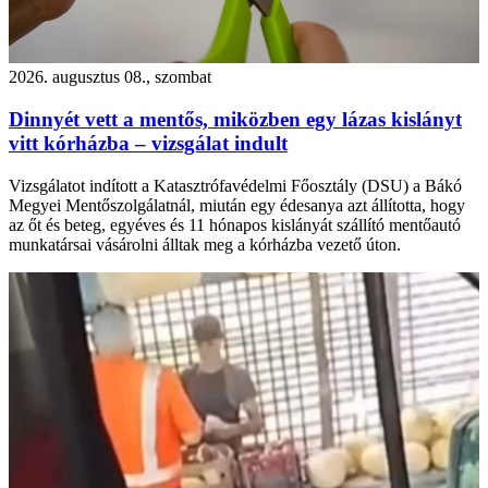
2026. augusztus 08., szombat
Dinnyét vett a mentős, miközben egy lázas kislányt
vitt kórházba – vizsgálat indult
Vizsgálatot indított a Katasztrófavédelmi Főosztály (DSU) a Bákó
Megyei Mentőszolgálatnál, miután egy édesanya azt állította, hogy
az őt és beteg, egyéves és 11 hónapos kislányát szállító mentőautó
munkatársai vásárolni álltak meg a kórházba vezető úton.