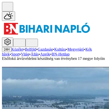
Közélet
•
Belföld
•
Gazdaság
•
Kultúra
•
Megyejáró
•
Kék
24H
hírek
•
Sport
•
Világ
•
Állás
•
Aprók
•
BN-Hetilap
Elsőfokú árvízvédelmi készültség van érvényben 17 megye folyóin