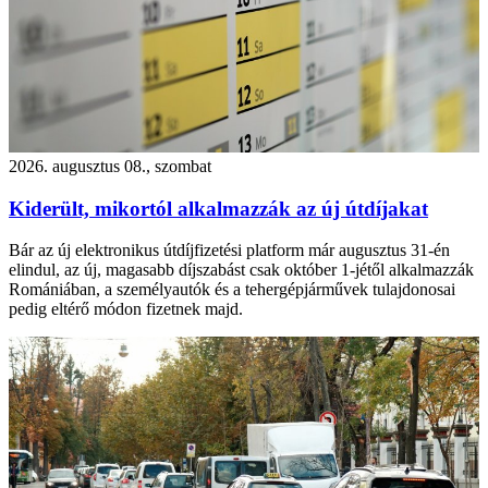
2026. augusztus 08., szombat
Kiderült, mikortól alkalmazzák az új útdíjakat
Bár az új elektronikus útdíjfizetési platform már augusztus 31-én
elindul, az új, magasabb díjszabást csak október 1-jétől alkalmazzák
Romániában, a személyautók és a tehergépjárművek tulajdonosai
pedig eltérő módon fizetnek majd.