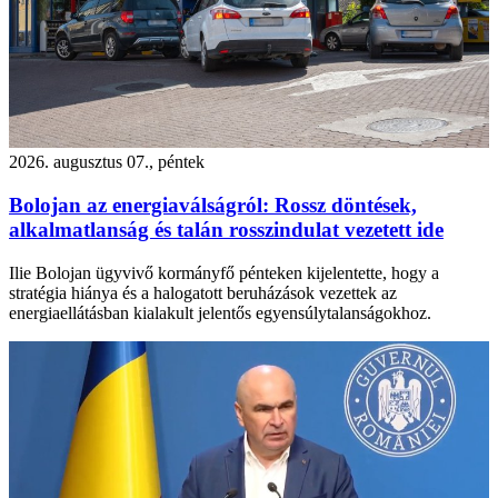
2026. augusztus 07., péntek
Bolojan az energiaválságról: Rossz döntések,
alkalmatlanság és talán rosszindulat vezetett ide
Ilie Bolojan ügyvivő kormányfő pénteken kijelentette, hogy a
stratégia hiánya és a halogatott beruházások vezettek az
energiaellátásban kialakult jelentős egyensúlytalanságokhoz.