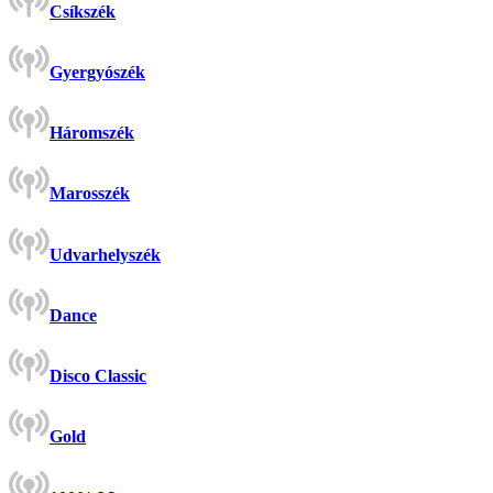
Csíkszék
Gyergyószék
Háromszék
Marosszék
Udvarhelyszék
Dance
Disco Classic
Gold