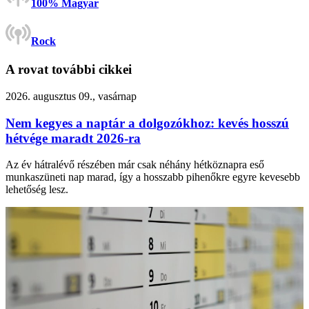
100% Magyar
Rock
A rovat további cikkei
2026. augusztus 09., vasárnap
Nem kegyes a naptár a dolgozókhoz: kevés hosszú
hétvége maradt 2026-ra
Az év hátralévő részében már csak néhány hétköznapra eső
munkaszüneti nap marad, így a hosszabb pihenőkre egyre kevesebb
lehetőség lesz.