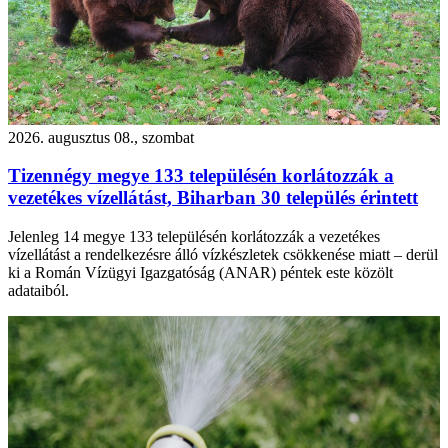
2026. augusztus 08., szombat
Tizennégy megye 133 településén korlátozzák a
vezetékes vízellátást, Biharban 30 település érintett
Jelenleg 14 megye 133 településén korlátozzák a vezetékes
vízellátást a rendelkezésre álló vízkészletek csökkenése miatt – derül
ki a Román Vízügyi Igazgatóság (ANAR) péntek este közölt
adataiból.