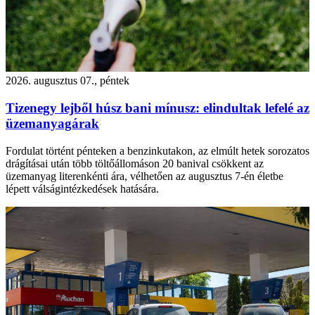
2026. augusztus 07., péntek
Tizenegy lejből húsz bani mínusz: elindultak lefelé az
üzemanyagárak
Fordulat történt pénteken a benzinkutakon, az elmúlt hetek sorozatos
drágításai után több töltőállomáson 20 banival csökkent az
üzemanyag literenkénti ára, vélhetően az augusztus 7-én életbe
lépett válságintézkedések hatására.