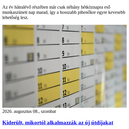
Az év hátralévő részében már csak néhány hétköznapra eső
munkaszüneti nap marad, így a hosszabb pihenőkre egyre kevesebb
lehetőség lesz.
2026. augusztus 08., szombat
Kiderült, mikortól alkalmazzák az új útdíjakat