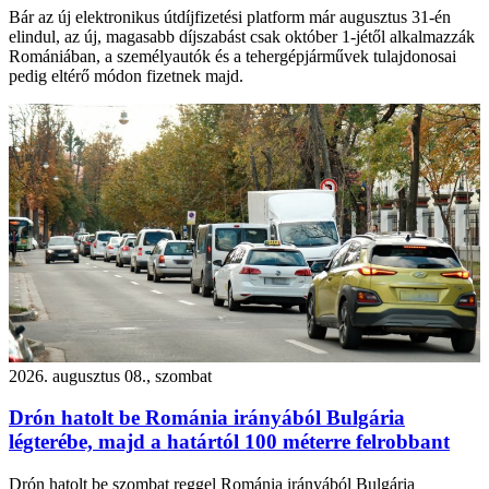
Bár az új elektronikus útdíjfizetési platform már augusztus 31-én
elindul, az új, magasabb díjszabást csak október 1-jétől alkalmazzák
Romániában, a személyautók és a tehergépjárművek tulajdonosai
pedig eltérő módon fizetnek majd.
2026. augusztus 08., szombat
Drón hatolt be Románia irányából Bulgária
légterébe, majd a határtól 100 méterre felrobbant
Drón hatolt be szombat reggel Románia irányából Bulgária