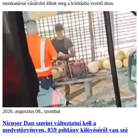
munkatársai vásárolni álltak meg a kórházba vezető úton.
2026. augusztus 08., szombat
Nicușor Dan szerint változtatni kell a
medvetörvényen, 859 példány kilövéséről van szó