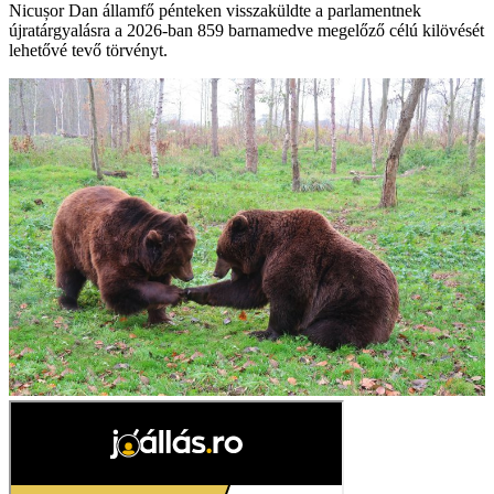
Nicușor Dan államfő pénteken visszaküldte a parlamentnek
újratárgyalásra a 2026-ban 859 barnamedve megelőző célú kilövését
lehetővé tevő törvényt.