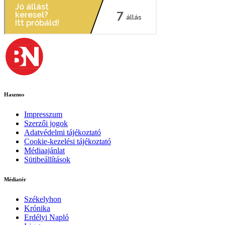
Hasznos
Impresszum
Szerzői jogok
Adatvédelmi tájékoztató
Cookie-kezelési tájékoztató
Médiaajánlat
Sütibeállítások
Médiatér
Székelyhon
Krónika
Erdélyi Napló