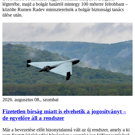
légterébe, majd a bolgár határtól mintegy 100 méterre felrobbant –
közölte Rumen Radev miniszterelnök a bolgár biztonsági tanács
ülése után.
2026. augusztus 08., szombat
Fizetetlen bírság miatt is elvehetik a jogosítványt –
de egyelőre áll a rendszer
Már a bevezetése előtt bizonytalanná vált az új rendszer, amely a ki