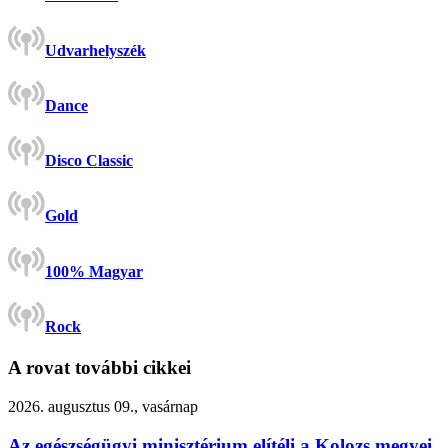
Udvarhelyszék
Dance
Disco Classic
Gold
100% Magyar
Rock
A rovat további cikkei
2026. augusztus 09., vasárnap
Az egészségügyi minisztérium elítéli a Kolozs megyei