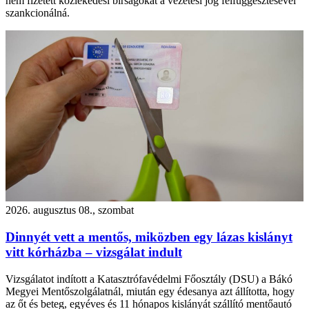
nem fizetett közlekedési bírságokat a vezetési jog felfüggesztésével
szankcionálná.
2026. augusztus 08., szombat
Dinnyét vett a mentős, miközben egy lázas kislányt
vitt kórházba – vizsgálat indult
Vizsgálatot indított a Katasztrófavédelmi Főosztály (DSU) a Bákó
Megyei Mentőszolgálatnál, miután egy édesanya azt állította, hogy
az őt és beteg, egyéves és 11 hónapos kislányát szállító mentőautó