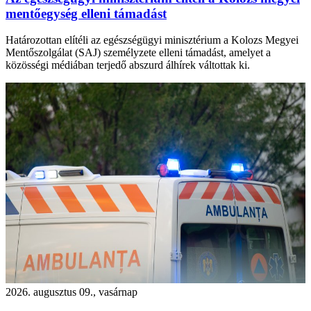
mentőegység elleni támadást
Határozottan elítéli az egészségügyi minisztérium a Kolozs Megyei
Mentőszolgálat (SAJ) személyzete elleni támadást, amelyet a
közösségi médiában terjedő abszurd álhírek váltottak ki.
2026. augusztus 09., vasárnap