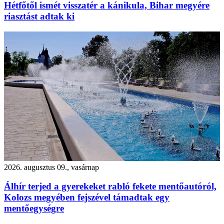
Hétfőtől ismét visszatér a kánikula, Bihar megyére
riasztást adtak ki
2026. augusztus 09., vasárnap
Álhír terjed a gyerekeket rabló fekete mentőautóról,
Kolozs megyében fejszével támadtak egy
mentőegységre