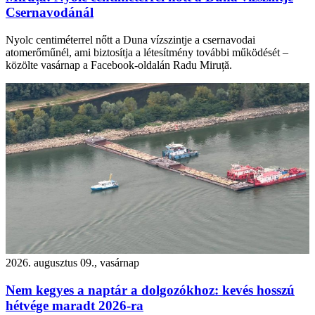
Csernavodánál
Nyolc centiméterrel nőtt a Duna vízszintje a csernavodai
atomerőműnél, ami biztosítja a létesítmény további működését –
közölte vasárnap a Facebook-oldalán Radu Miruță.
2026. augusztus 09., vasárnap
Nem kegyes a naptár a dolgozókhoz: kevés hosszú
hétvége maradt 2026-ra