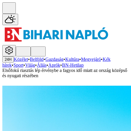
Közélet
•
Belföld
•
Gazdaság
•
Kultúra
•
Megyejáró
•
Kék
24H
hírek
•
Sport
•
Világ
•
Állás
•
Aprók
•
BN-Hetilap
Elsőfokú riasztás lép érvénybe a fagyos idő miatt az ország középső
és nyugati részében