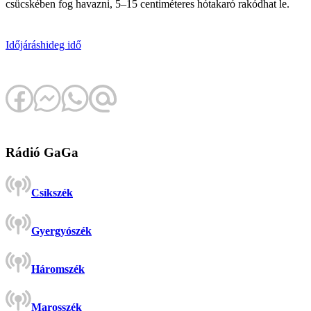
csücskében fog havazni, 5–15 centiméteres hótakaró rakódhat le.
Időjárás
hideg idő
Rádió GaGa
Csíkszék
Gyergyószék
Háromszék
Marosszék