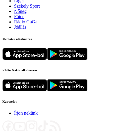
Liget
Székely Sport
Nőileg
Főtér
Rádió GaGa
Jóállás
Médiatér alkalmazás
Rádió GaGa alkalmazás
Kapcsolat
Írjon nekünk