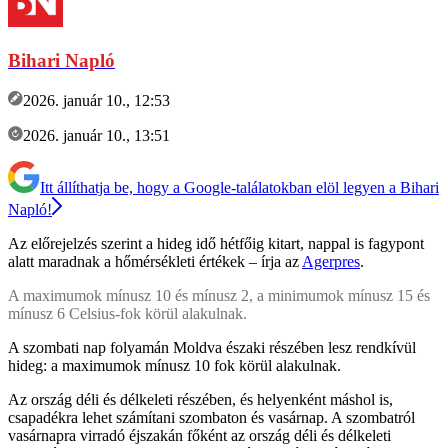
Bihari Napló
2026. január 10., 12:53
2026. január 10., 13:51
Itt állíthatja be, hogy a Google-találatokban elöl legyen a Bihari
Napló!
Az előrejelzés szerint a hideg idő hétfőig kitart, nappal is fagypont
alatt maradnak a hőmérsékleti értékek – írja az
Agerpres
.
A maximumok mínusz 10 és mínusz 2, a minimumok mínusz 15 és
mínusz 6 Celsius-fok körül alakulnak.
A szombati nap folyamán Moldva északi részében lesz rendkívül
hideg: a maximumok mínusz 10 fok körül alakulnak.
Az ország déli és délkeleti részében, és helyenként máshol is,
csapadékra lehet számítani szombaton és vasárnap. A szombatról
vasárnapra virradó éjszakán főként az ország déli és délkeleti