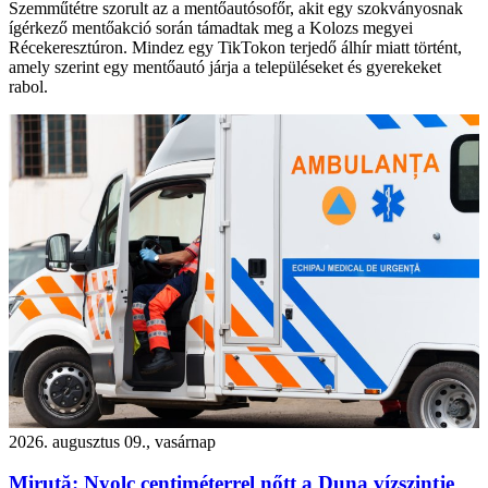
Szemműtétre szorult az a mentőautósofőr, akit egy szokványosnak
ígérkező mentőakció során támadtak meg a Kolozs megyei
Récekeresztúron. Mindez egy TikTokon terjedő álhír miatt történt,
amely szerint egy mentőautó járja a településeket és gyerekeket
rabol.
2026. augusztus 09., vasárnap
Miruță: Nyolc centiméterrel nőtt a Duna vízszintje