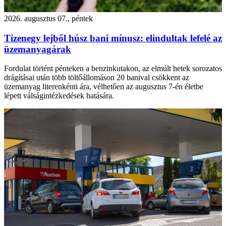
2026. augusztus 07., péntek
Tizenegy lejből húsz bani mínusz: elindultak lefelé az
üzemanyagárak
Fordulat történt pénteken a benzinkutakon, az elmúlt hetek sorozatos
drágításai után több töltőállomáson 20 banival csökkent az
üzemanyag literenkénti ára, vélhetően az augusztus 7-én életbe
lépett válságintézkedések hatására.