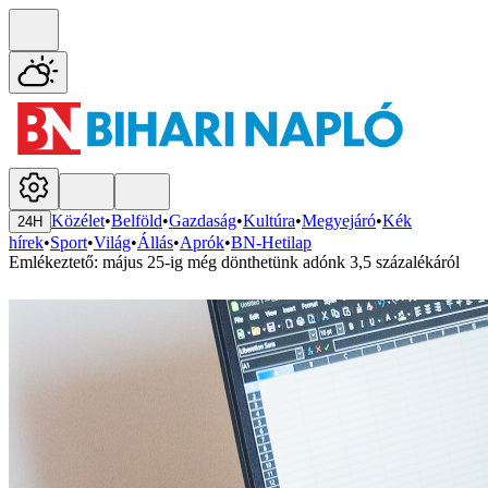
Közélet
•
Belföld
•
Gazdaság
•
Kultúra
•
Megyejáró
•
Kék
24H
hírek
•
Sport
•
Világ
•
Állás
•
Aprók
•
BN-Hetilap
Emlékeztető: május 25-ig még dönthetünk adónk 3,5 százalékáról