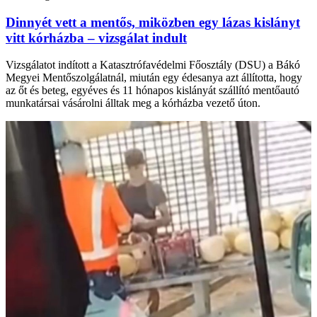
Dinnyét vett a mentős, miközben egy lázas kislányt
vitt kórházba – vizsgálat indult
Vizsgálatot indított a Katasztrófavédelmi Főosztály (DSU) a Bákó
Megyei Mentőszolgálatnál, miután egy édesanya azt állította, hogy
az őt és beteg, egyéves és 11 hónapos kislányát szállító mentőautó
munkatársai vásárolni álltak meg a kórházba vezető úton.