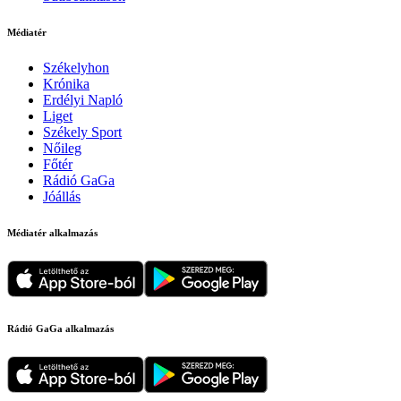
Médiatér
Székelyhon
Krónika
Erdélyi Napló
Liget
Székely Sport
Nőileg
Főtér
Rádió GaGa
Jóállás
Médiatér alkalmazás
Rádió GaGa alkalmazás