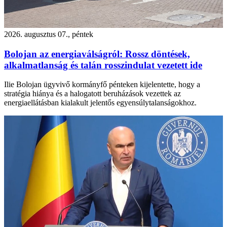
2026. augusztus 07., péntek
Bolojan az energiaválságról: Rossz döntések,
alkalmatlanság és talán rosszindulat vezetett ide
Ilie Bolojan ügyvivő kormányfő pénteken kijelentette, hogy a
stratégia hiánya és a halogatott beruházások vezettek az
energiaellátásban kialakult jelentős egyensúlytalanságokhoz.