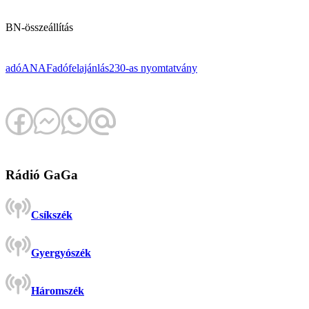
BN-összeállítás
adó
ANAF
adófelajánlás
230-as nyomtatvány
Rádió GaGa
Csíkszék
Gyergyószék
Háromszék