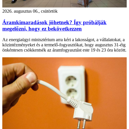
2026. augusztus 06., csütörtök
Áramkimaradások jöhetnek? Így próbálják
megelőzni, hogy ez bekövetkezzen
Az energiaügyi minisztérium arra kéri a lakosságot, a vállalatokat, a
közintézményeket és a termelő-fogyasztókat, hogy augusztus 31-éig
önkéntesen csökkentsék az áramfogyasztást este 19 és 23 óra között.