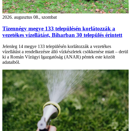
2026. augusztus 08., szombat
Tizennégy megye 133 településén korlátozzák a
vezetékes vízellátást, Biharban 30 település érintett
Jelenleg 14 megye 133 településén korlátozzák a vezetékes
vízellátást a rendelkezésre álló vízkészletek csökkenése miatt – derül
ki a Román Vízügyi Igazgatóság (ANAR) péntek este közölt
adataiból.