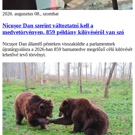
2026. augusztus 08., szombat
Nicușor Dan szerint változtatni kell a
medvetörvényen, 859 példány kilövéséről van szó
Nicușor Dan államfő pénteken visszaküldte a parlamentnek
újratárgyalásra a 2026-ban 859 barnamedve megelőző célú kilövését
lehetővé tevő törvényt.