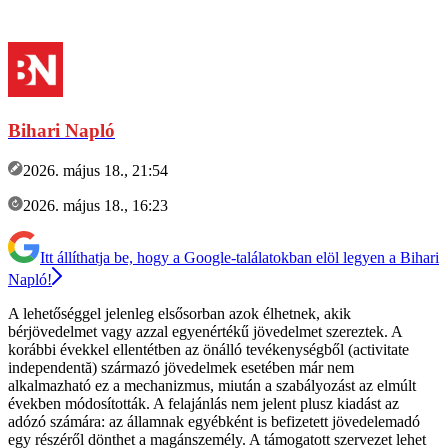
Bihari Napló
2026. május 18., 21:54
2026. május 18., 16:23
Itt állíthatja be, hogy a Google-találatokban elöl legyen a Bihari
Napló!
A lehetőséggel jelenleg elsősorban azok élhetnek, akik
bérjövedelmet vagy azzal egyenértékű jövedelmet szereztek. A
korábbi évekkel ellentétben az önálló tevékenységből (activitate
independentă) származó jövedelmek esetében már nem
alkalmazható ez a mechanizmus, miután a szabályozást az elmúlt
években módosították. A felajánlás nem jelent plusz kiadást az
adózó számára: az államnak egyébként is befizetett jövedelemadó
egy részéről dönthet a magánszemély. A támogatott szervezet lehet