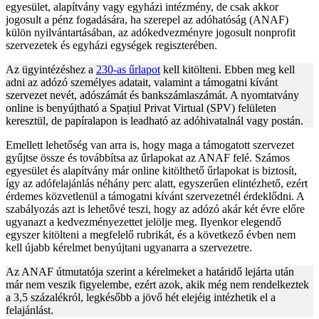
egyesület, alapítvány vagy egyházi intézmény, de csak akkor
jogosult a pénz fogadására, ha szerepel az adóhatóság (ANAF)
külön nyilvántartásában, az adókedvezményre jogosult nonprofit
szervezetek és egyházi egységek regiszterében.
Az ügyintézéshez a
230-as űrlapot
kell kitölteni. Ebben meg kell
adni az adózó személyes adatait, valamint a támogatni kívánt
szervezet nevét, adószámát és bankszámlaszámát. A nyomtatvány
online is benyújtható a Spațiul Privat Virtual (SPV) felületen
keresztül, de papíralapon is leadható az adóhivatalnál vagy postán.
Emellett lehetőség van arra is, hogy maga a támogatott szervezet
gyűjtse össze és továbbítsa az űrlapokat az ANAF felé. Számos
egyesület és alapítvány már online kitölthető űrlapokat is biztosít,
így az adófelajánlás néhány perc alatt, egyszerűen elintézhető, ezért
érdemes közvetlenül a támogatni kívánt szervezetnél érdeklődni. A
szabályozás azt is lehetővé teszi, hogy az adózó akár két évre előre
ugyanazt a kedvezményezettet jelölje meg. Ilyenkor elegendő
egyszer kitölteni a megfelelő rubrikát, és a következő évben nem
kell újabb kérelmet benyújtani ugyanarra a szervezetre.
Az ANAF útmutatója szerint a kérelmeket a határidő lejárta után
már nem veszik figyelembe, ezért azok, akik még nem rendelkeztek
a 3,5 százalékról, legkésőbb a jövő hét elejéig intézhetik el a
felajánlást.