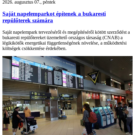
2026. augusztus 07., péntek
Saját napelemparkot építenek a bukaresti
repülőterek számára
Saját napelempark tervezéséről és megépítéséről kötött szerződést a
bukaresti repülőtereket üzemeltető országos társaság (CNAB) a
légikikötők energetikai függetlenségének növelése, a működtetési
költségek csökkentése érdekében.