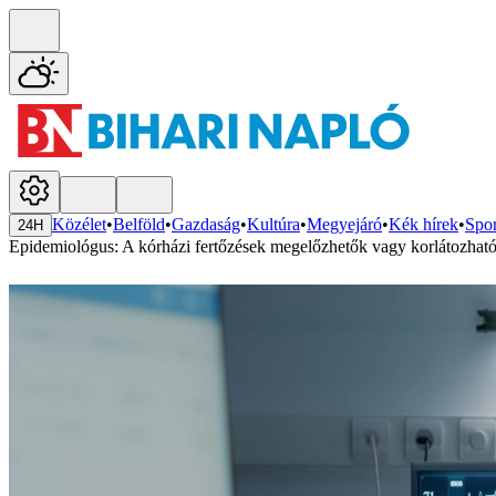
Közélet
•
Belföld
•
Gazdaság
•
Kultúra
•
Megyejáró
•
Kék hírek
•
Spor
24H
Epidemiológus: A kórházi fertőzések megelőzhetők vagy korlátozhat