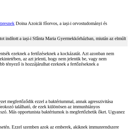
presnek
Doina Azoicăi főorvos, a iași-i orvostudományi és
ot indított a iași-i Sfânta Maria Gyermekkórházban, miután az elmúlt
kentsék ezeknek a fertőzéseknek a kockázatát. Azt azonban nem
ekintetében, az azt jelenti, hogy nem jelentik be, vagy nem
öbb tényező is hozzájárulhat ezeknek a fertőzéseknek a
ezet megfertőződik ezzel a baktériummal, annak agresszivitása
 kórokozó található, de ezek különösen az immunhiányos
 szó. Más opportunista baktériumok is megfertőzhetik őket. Ugyanez
 esetén. Ezzel szemben azok az emberek, akiknek immunrendszere