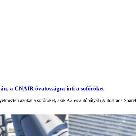
yán, a CNAIR óvatosságra inti a sofőröket
lmezteti azokat a sofőröket, akik A2-es autópályát (Autostrada Soarel