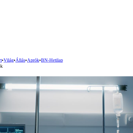
t
•
Világ
•
Állás
•
Aprók
•
BN-Hetilap
ók