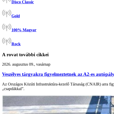
Disco Classic
Gold
100% Magyar
Rock
A rovat további cikkei
2026. augusztus 09., vasárnap
Veszélyes tárgyakra figyelmeztetnek az A2-es autópál
Az Országos Közúti Infrastruktúra-kezelő Társaság (CNAIR) arra figye
„csapdákkal”.