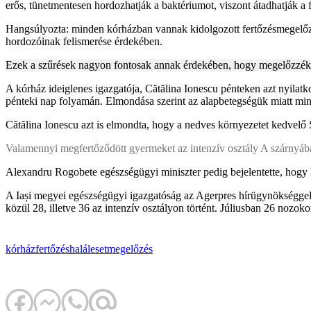
erős, tünetmentesen hordozhatják a baktériumot, viszont átadhatják a 
Hangsúlyozta: minden kórházban vannak kidolgozott fertőzésmegelőzési
hordozóinak felismerése érdekében.
Ezek a szűrések nagyon fontosak annak érdekében, hogy megelőzzék a
A kórház ideiglenes igazgatója, Cătălina Ionescu pénteken azt nyilatkoz
pénteki nap folyamán. Elmondása szerint az alapbetegségük miatt mi
Cătălina Ionescu azt is elmondta, hogy a nedves környezetet kedvelő S
Valamennyi megfertőződött gyermeket az intenzív osztály A szárnyában á
Alexandru Rogobete egészségügyi miniszter pedig bejelentette, hogy k
A Iași megyei egészségügyi igazgatóság az Agerpres hírügynökséggel 
közül 28, illetve 36 az intenzív osztályon történt. Júliusban 26 nozokom
kórház
fertőzés
haláleset
megelőzés