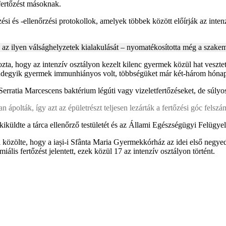
fertőzést másoknak.
 és -ellenőrzési protokollok, amelyek többek között előírják az intenz
z ilyen válsághelyzetek kialakulását – nyomatékosította még a szakem
ta, hogy az intenzív osztályon kezelt kilenc gyermek közül hat vesztette
ndegyik gyermek immunhiányos volt, többségüket már két-három hónapj
erratia Marcescens baktérium légúti vagy vizeletfertőzéseket, de súlyos
polták, így azt az épületrészt teljesen lezárták a fertőzési góc felszám
iküldte a tárca ellenőrző testületét és az Állami Egészségügyi Felügyel
közölte, hogy a iași-i Sfânta Maria Gyermekkórház az idei első negyed
iális fertőzést jelentett, ezek közül 17 az intenzív osztályon történt.