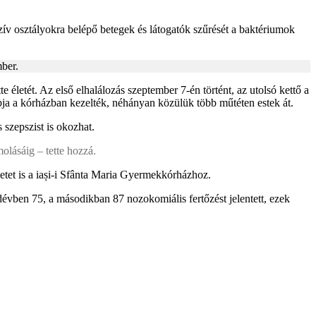
ív osztályokra belépő betegek és látogatók szűrését a baktériumok
ber.
 életét. Az első elhalálozás szeptember 7-én történt, az utolsó kettő a
a a kórházban kezelték, néhányan közülük több műtéten estek át.
 szepszist is okozhat.
olásáig – tette hozzá.
etet is a iași-i Sfânta Maria Gyermekkórházhoz.
évben 75, a másodikban 87 nozokomiális fertőzést jelentett, ezek