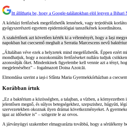
Itt állíthatja be, hogy a Google-találatokban elöl legyen a Bihari
A kórházi fertőzések megelőzhetők lennének, vagy terjedésük korlátoz
gyógyszerészeti egyetem epidemiológiai tanszékének koordinátora.
A szakértőnek azt követően kérték ki a véleményét, hogy a Iași megye
napokban hat csecsemő meghalt a Serratia Marcescens nevű baktériu
„Általában véve ezek a helyzetek mind megelőzhetők. Éppen ezért min
mondhatjuk, hogy a nozokomiális fertőzéseket nullára tudjuk csökkenten
azonosítják őket. Mindenkinek figyelembe kell vennie azt a tényt, ho
megjelenéséhez” – fogalmazott Doina Azoicăi.
Elmondása szerint a iași-i Sfânta Maria Gyermekkórházban a csecsem
Korábban írtuk
„Ez a baktérium a közösségben, a talajban, a vízben, a környezetben
jelentősen megnő, és súlyos betegségekhez, szepszishez, húgyúti, lé
szervezetekben okoznak ilyen drámai következményeket. A gyermekek n
igaz az idősekre is” – szögezte le az orvos.
A járványügyi szakember elmagyarázta továbbá, hogy a sérülékeny be