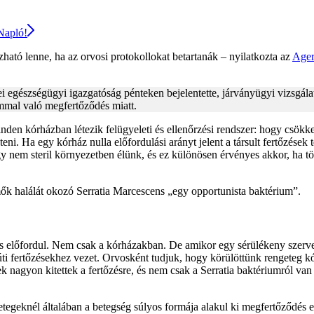
 Napló!
ható lenne, ha az orvosi protokollokat betartanák – nyilatkozta az
Ager
i egészségügyi igazgatóság pénteken bejelentette, járványügyi vizsgálat
mmal való megfertőződés miatt.
den kórházban létezik felügyeleti és ellenőrzési rendszer: hogy csök
i. Ha egy kórház nulla előfordulási arányt jelent a társult fertőzések t
gy nem steril környezetben élünk, és ez különösen érvényes akkor, ha t
ők halálát okozó Serratia Marcescens „egy opportunista baktérium”.
 is előfordul. Nem csak a kórházakban. De amikor egy sérülékeny szerv
gúti fertőzésekhez vezet. Orvosként tudjuk, hogy körülöttünk rengeteg
agyon kitettek a fertőzésre, és nem csak a Serratia baktériumról van
tegeknél általában a betegség súlyos formája alakul ki megfertőződés