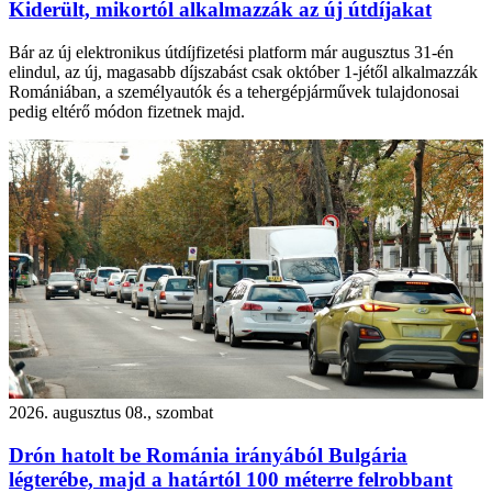
Kiderült, mikortól alkalmazzák az új útdíjakat
Bár az új elektronikus útdíjfizetési platform már augusztus 31-én
elindul, az új, magasabb díjszabást csak október 1-jétől alkalmazzák
Romániában, a személyautók és a tehergépjárművek tulajdonosai
pedig eltérő módon fizetnek majd.
2026. augusztus 08., szombat
Drón hatolt be Románia irányából Bulgária
légterébe, majd a határtól 100 méterre felrobbant