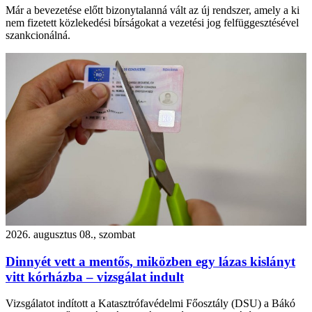
Már a bevezetése előtt bizonytalanná vált az új rendszer, amely a ki
nem fizetett közlekedési bírságokat a vezetési jog felfüggesztésével
szankcionálná.
2026. augusztus 08., szombat
Dinnyét vett a mentős, miközben egy lázas kislányt
vitt kórházba – vizsgálat indult
Vizsgálatot indított a Katasztrófavédelmi Főosztály (DSU) a Bákó