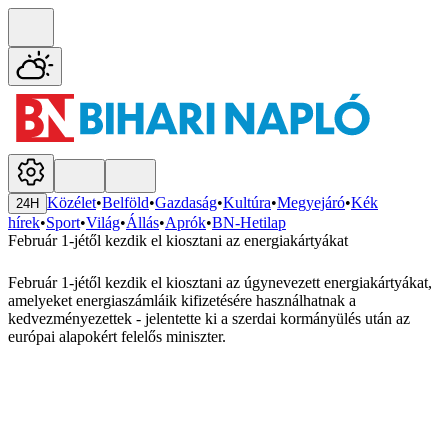
Közélet
•
Belföld
•
Gazdaság
•
Kultúra
•
Megyejáró
•
Kék
24H
hírek
•
Sport
•
Világ
•
Állás
•
Aprók
•
BN-Hetilap
Február 1-jétől kezdik el kiosztani az energiakártyákat
Február 1-jétől kezdik el kiosztani az úgynevezett energiakártyákat,
amelyeket energiaszámláik kifizetésére használhatnak a
kedvezményezettek - jelentette ki a szerdai kormányülés után az
európai alapokért felelős miniszter.