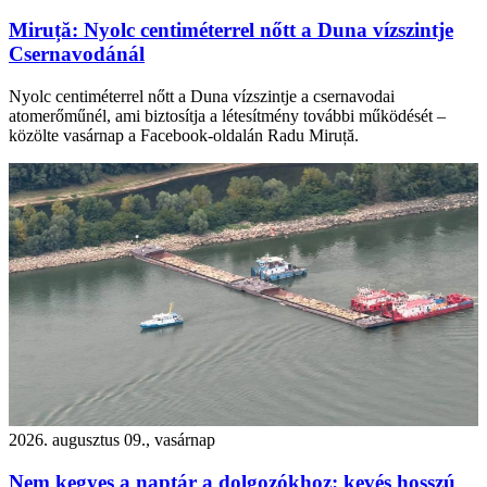
Miruță: Nyolc centiméterrel nőtt a Duna vízszintje
Csernavodánál
Nyolc centiméterrel nőtt a Duna vízszintje a csernavodai
atomerőműnél, ami biztosítja a létesítmény további működését –
közölte vasárnap a Facebook-oldalán Radu Miruță.
2026. augusztus 09., vasárnap
Nem kegyes a naptár a dolgozókhoz: kevés hosszú