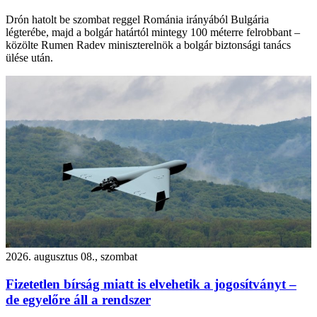
Drón hatolt be szombat reggel Románia irányából Bulgária
légterébe, majd a bolgár határtól mintegy 100 méterre felrobbant –
közölte Rumen Radev miniszterelnök a bolgár biztonsági tanács
ülése után.
2026. augusztus 08., szombat
Fizetetlen bírság miatt is elvehetik a jogosítványt –
de egyelőre áll a rendszer