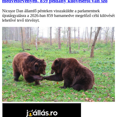
medvetörvényen, 859 példány kilövéséről van szó
Nicușor Dan államfő pénteken visszaküldte a parlamentnek
újratárgyalásra a 2026-ban 859 barnamedve megelőző célú kilövését
lehetővé tevő törvényt.