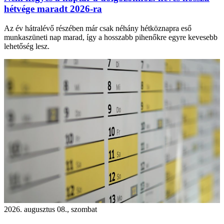
hétvége maradt 2026-ra
Az év hátralévő részében már csak néhány hétköznapra eső
munkaszüneti nap marad, így a hosszabb pihenőkre egyre kevesebb
lehetőség lesz.
2026. augusztus 08., szombat