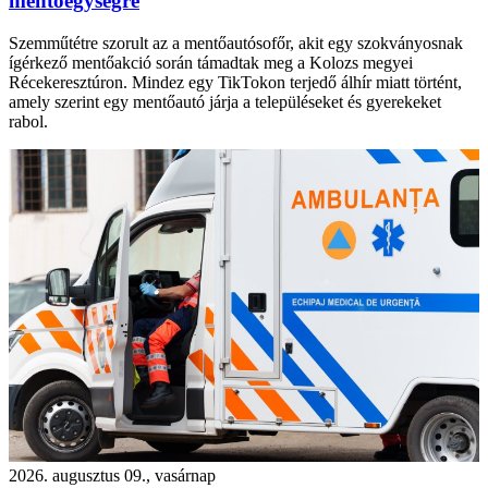
mentőegységre
Szemműtétre szorult az a mentőautósofőr, akit egy szokványosnak
ígérkező mentőakció során támadtak meg a Kolozs megyei
Récekeresztúron. Mindez egy TikTokon terjedő álhír miatt történt,
amely szerint egy mentőautó járja a településeket és gyerekeket
rabol.
2026. augusztus 09., vasárnap