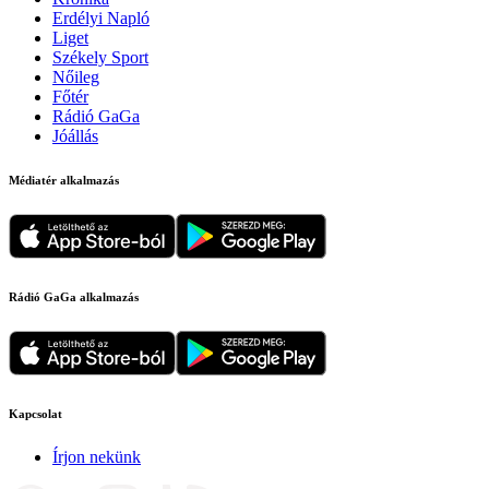
Erdélyi Napló
Liget
Székely Sport
Nőileg
Főtér
Rádió GaGa
Jóállás
Médiatér alkalmazás
Rádió GaGa alkalmazás
Kapcsolat
Írjon nekünk