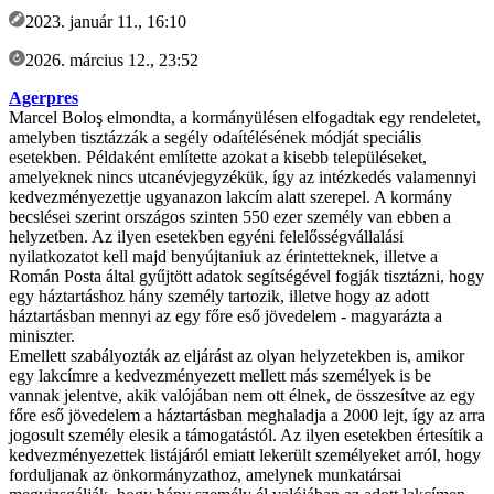
2023. január 11., 16:10
2026. március 12., 23:52
Agerpres
Marcel Boloş elmondta, a kormányülésen elfogadtak egy rendeletet,
amelyben tisztázzák a segély odaítélésének módját speciális
esetekben. Példaként említette azokat a kisebb településeket,
amelyeknek nincs utcanévjegyzékük, így az intézkedés valamennyi
kedvezményezettje ugyanazon lakcím alatt szerepel. A kormány
becslései szerint országos szinten 550 ezer személy van ebben a
helyzetben. Az ilyen esetekben egyéni felelősségvállalási
nyilatkozatot kell majd benyújtaniuk az érintetteknek, illetve a
Román Posta által gyűjtött adatok segítségével fogják tisztázni, hogy
egy háztartáshoz hány személy tartozik, illetve hogy az adott
háztartásban mennyi az egy főre eső jövedelem - magyarázta a
miniszter.
Emellett szabályozták az eljárást az olyan helyzetekben is, amikor
egy lakcímre a kedvezményezett mellett más személyek is be
vannak jelentve, akik valójában nem ott élnek, de összesítve az egy
főre eső jövedelem a háztartásban meghaladja a 2000 lejt, így az arra
jogosult személy elesik a támogatástól. Az ilyen esetekben értesítik a
kedvezményezettek listájáról emiatt lekerült személyeket arról, hogy
forduljanak az önkormányzathoz, amelynek munkatársai