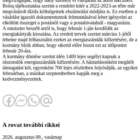
megvizsgálják, hogy hány személy él valójában az adott lakcímen.
Boloş tájékoztatása szerint a rendelet kitér a 2022-2023-as télre már
megvásárolt tűzifa költségeinek elszámolási módjára is. Ez esetben a
vásárlást igazoló dokumentumok felmutatásával lehet igényelni az
elköltött összeget a postástól vagy a postahivatalnál - magyarázta.
A miniszter beszélt arról is, hogy február 1-ján kezdődik az
energiakártyák kiosztása. Az eredeti tervek szerint március 1-jétől
lehetne majd felhasználni ezeket az energiaszámlák kifizetésére, de a
kormány bízik abban, hogy sikerül előre hozni ezt az időpontot
február 20-ára.
A kormány döntése szerint idén 1400 lejes segélyt kapnak a
rászorulók energiaszámláik kifizetésére. A háztartásonként megítélt
támogatást két, egyenként 700 lejes részletben folyósítják, az egyiket
februárban, a másikat szeptemberben kapják meg a
kedvezményezettek.
A rovat további cikkei
2026. augusztus 09., vasárnap