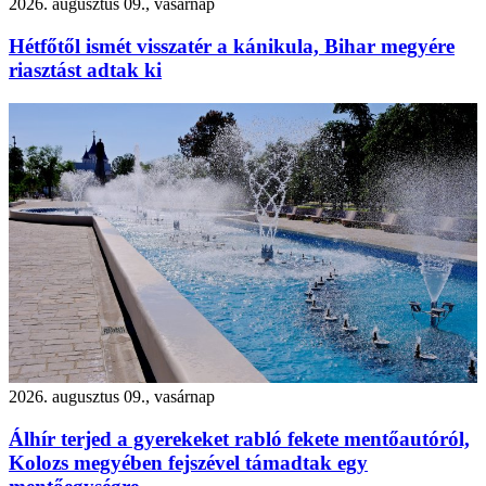
2026. augusztus 09., vasárnap
Hétfőtől ismét visszatér a kánikula, Bihar megyére
riasztást adtak ki
2026. augusztus 09., vasárnap
Álhír terjed a gyerekeket rabló fekete mentőautóról,
Kolozs megyében fejszével támadtak egy