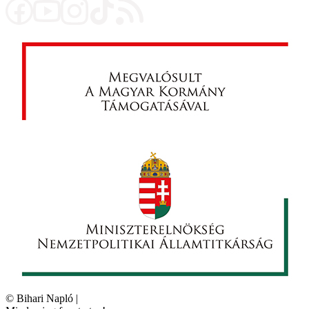
©
Bihari Napló
|