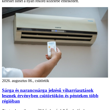
kereslet ismét a nyári rekord közelébe emelkedett.
2026. augusztus 06., csütörtök
Sárga és narancssárga jelzésű viharriasztások
lesznek érvényben csütörtökön és pénteken több
régióban