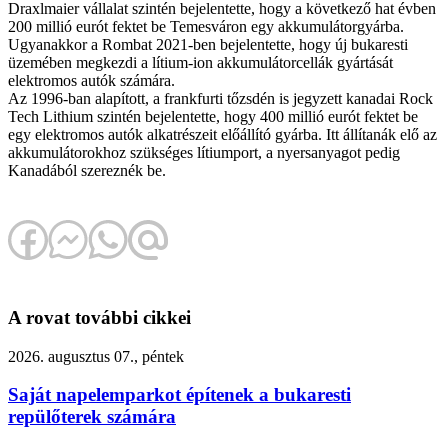
Draxlmaier vállalat szintén bejelentette, hogy a következő hat évben
200 millió eurót fektet be Temesváron egy akkumulátorgyárba.
Ugyanakkor a Rombat 2021-ben bejelentette, hogy új bukaresti
üzemében megkezdi a lítium-ion akkumulátorcellák gyártását
elektromos autók számára.
Az 1996-ban alapított, a frankfurti tőzsdén is jegyzett kanadai Rock
Tech Lithium szintén bejelentette, hogy 400 millió eurót fektet be
egy elektromos autók alkatrészeit előállító gyárba. Itt állítanák elő az
akkumulátorokhoz szükséges lítiumport, a nyersanyagot pedig
Kanadából szereznék be.
A rovat további cikkei
2026. augusztus 07., péntek
Saját napelemparkot építenek a bukaresti
repülőterek számára