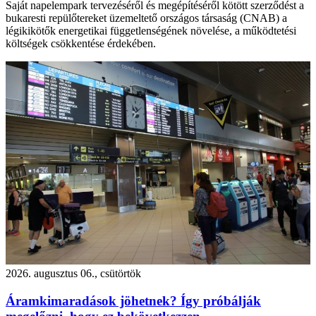
Saját napelempark tervezéséről és megépítéséről kötött szerződést a
bukaresti repülőtereket üzemeltető országos társaság (CNAB) a
légikikötők energetikai függetlenségének növelése, a működtetési
költségek csökkentése érdekében.
2026. augusztus 06., csütörtök
Áramkimaradások jöhetnek? Így próbálják