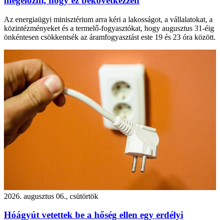
megelőzni, hogy ez bekövetkezzen
Az energiaügyi minisztérium arra kéri a lakosságot, a vállalatokat, a
közintézményeket és a termelő-fogyasztókat, hogy augusztus 31-éig
önkéntesen csökkentsék az áramfogyasztást este 19 és 23 óra között.
2026. augusztus 06., csütörtök
Hóágyút vetettek be a hőség ellen egy erdélyi