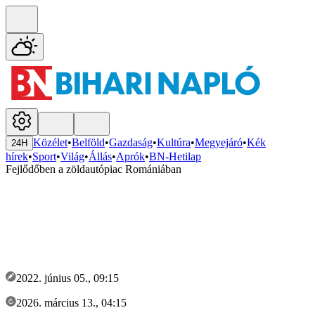
Közélet
•
Belföld
•
Gazdaság
•
Kultúra
•
Megyejáró
•
Kék
24H
hírek
•
Sport
•
Világ
•
Állás
•
Aprók
•
BN-Hetilap
Fejlődőben a zöldautópiac Romániában
2022. június 05., 09:15
2026. március 13., 04:15