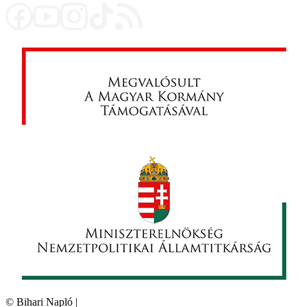
©
Bihari Napló
|