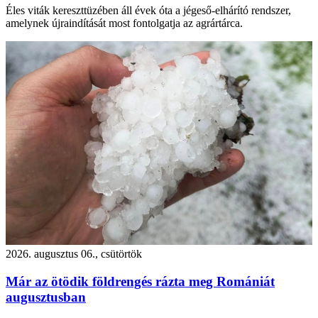
Éles viták kereszttüzében áll évek óta a jégeső-elhárító rendszer,
amelynek újraindítását most fontolgatja az agrártárca.
2026. augusztus 06., csütörtök
Már az ötödik földrengés rázta meg Romániát
augusztusban