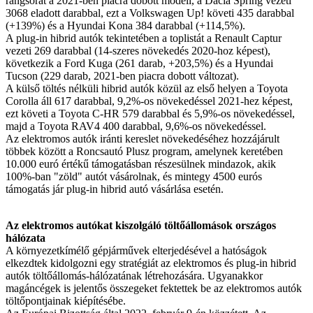
rangsorát a 2021-ben piacra dobott modell, a Dacia Spring vezeti
3068 eladott darabbal, ezt a Volkswagen Up! követi 435 darabbal
(+139%) és a Hyundai Kona 384 darabbal (+114,5%).
A plug-in hibrid autók tekintetében a toplistát a Renault Captur
vezeti 269 darabbal (14-szeres növekedés 2020-hoz képest),
következik a Ford Kuga (261 darab, +203,5%) és a Hyundai
Tucson (229 darab, 2021-ben piacra dobott változat).
A külső töltés nélküli hibrid autók közül az első helyen a Toyota
Corolla áll 617 darabbal, 9,2%-os növekedéssel 2021-hez képest,
ezt követi a Toyota C-HR 579 darabbal és 5,9%-os növekedéssel,
majd a Toyota RAV4 400 darabbal, 9,6%-os növekedéssel.
Az elektromos autók iránti kereslet növekedéséhez hozzájárult
többek között a Roncsautó Plusz program, amelynek keretében
10.000 euró értékű támogatásban részesülnek mindazok, akik
100%-ban "zöld" autót vásárolnak, és mintegy 4500 eurós
támogatás jár plug-in hibrid autó vásárlása esetén.
Az elektromos autókat kiszolgáló töltőállomások országos
hálózata
A környezetkímélő gépjárművek elterjedésével a hatóságok
elkezdtek kidolgozni egy stratégiát az elektromos és plug-in hibrid
autók töltőállomás-hálózatának létrehozására. Ugyanakkor
magáncégek is jelentős összegeket fektettek be az elektromos autók
töltőpontjainak kiépítésébe.