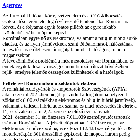
Agerpres
Az Európai Unióban környezetvédelem és a CO2-kibocsátás
csökkentése terén jelenleg érvényesülő tendenciákat Románia is
követi, és e folyamat egyik fontos pillérét az egyre inkább
"zöldebbé" váló autópiac képezi.
Romániában egyre nő az elektromos, valamint a plug-in hibrid autók
eladása, és az ilyen járműveknek szánt töltőállomások hálózatának
fejlesztését is erőteljesen támogatják mind a hatóságok, mind a
magánszektor.
A levegőminőség problémája még megoldásra vár Romániában, és
ennek egyik kulcsa az országos monitorozó hálózat bővítésében
rejlik, amelyre jelentős összegeket különítettek el a hatóságok.
Felfelé ível Romániában a zöldautók eladása
A romániai Autógyártók és -importőrök Szövetségének (APIA)
adatai szerint 2021-ben megduplázódott a forgalomba helyezett
zöldautók (100 százalékban elektromos és plug-in hibrid járművek),
valamint a teljesen hibrid autók száma, és piaci részesedésük elérte a
15,5 százalékot, ami 2,2-szerese az előző évi aránynak.
2021. december 31-én összesen 7.611.039 személyautót tartottak
számon Romániában. A jelzett időpontban 13.310-re rúgott az
elektromos járművek száma, ezek közül 12.433 személyautó, 309
motorkerékpár, 301 áruszállító gépkocsi, tíz moped, három pedig
különleges célra szolgáló jármű volt.