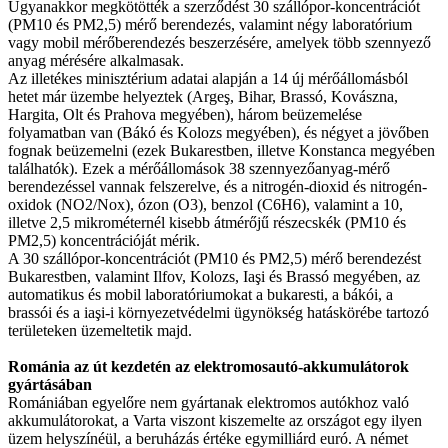
Ugyanakkor megkötötték a szerződést 30 szállópor-koncentrációt
(PM10 és PM2,5) mérő berendezés, valamint négy laboratórium
vagy mobil mérőberendezés beszerzésére, amelyek több szennyező
anyag mérésére alkalmasak.
Az illetékes minisztérium adatai alapján a 14 új mérőállomásból
hetet már üzembe helyeztek (Argeş, Bihar, Brassó, Kovászna,
Hargita, Olt és Prahova megyében), három beüzemelése
folyamatban van (Bákó és Kolozs megyében), és négyet a jövőben
fognak beüzemelni (ezek Bukarestben, illetve Konstanca megyében
találhatók). Ezek a mérőállomások 38 szennyezőanyag-mérő
berendezéssel vannak felszerelve, és a nitrogén-dioxid és nitrogén-
oxidok (NO2/Nox), ózon (O3), benzol (C6H6), valamint a 10,
illetve 2,5 mikrométernél kisebb átmérőjű részecskék (PM10 és
PM2,5) koncentrációját mérik.
A 30 szállópor-koncentrációt (PM10 és PM2,5) mérő berendezést
Bukarestben, valamint Ilfov, Kolozs, Iaşi és Brassó megyében, az
automatikus és mobil laboratóriumokat a bukaresti, a bákói, a
brassói és a iaşi-i környezetvédelmi ügynökség hatáskörébe tartozó
területeken üzemeltetik majd.
Románia az út kezdetén az elektromosautó-akkumulátorok
gyártásában
Romániában egyelőre nem gyártanak elektromos autókhoz való
akkumulátorokat, a Varta viszont kiszemelte az országot egy ilyen
üzem helyszínéül, a beruházás értéke egymilliárd euró. A német