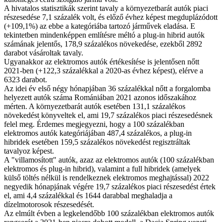
A hivatalos statisztikák szerint tavaly a környezetbarát autók piaci
részesedése 7,1 százalék volt, és előző évhez képest megduplázódott
(+109,1%) az ebbe a kategóriába tartozó járművek eladása. E
tekintetben mindenképpen említésre méltó a plug-in hibrid autók
számának jelentős, 178,9 százalékos növekedése, ezekből 2892
darabot vásároltak tavaly.
Ugyanakkor az elektromos autók értékesítése is jelentősen nőtt
2021-ben (+122,3 százalékkal a 2020-as évhez képest), elérve a
6323 darabot.
Az idei év első négy hónapjában 36 százalékkal nőtt a forgalomba
helyezett autók száma Romániában 2021 azonos időszakához
mérten. A környezetbarát autók esetében 131,1 százalékos
növekedést könyveltek el, ami 19,7 százalékos piaci részesedésnek
felel meg. Érdemes megjegyezni, hogy a 100 százalékban
elektromos autók kategóriájában 487,4 százalékos, a plug-in
hibridek esetében 159,5 százalékos növekedést regisztráltak
tavalyoz képest.
A "villamosított" autók, azaz az elektromos autók (100 százalékban
elektromos és plug-in hibrid), valamint a full hibridek (amelyek
külső töltés nélkül is rendelkeznek elektromos meghajtással) 2022
negyedik hónapjának végére 19,7 százalékos piaci részesedést értek
el, ami 4,4 százalékkal és 1644 darabbal meghaladja a
dízelmotorosok részesedését.
Az elmúlt évben a legkelendőbb 100 százalékban elektromos autók