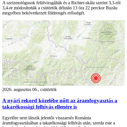
A szeizmológusok felülvizsgálták és a Richter-skála szerint 3,3-ról
3,4-re módosították a csütörtök délután 13 óra 22 perckor Buzău
megyében bekövetkezett földrengés erősségét.
2026. augusztus 06., csütörtök
A nyári rekord közelébe nőtt az áramfogyasztás a
takarékossági felhívás ellenére is
Egyelőre nem látszik jelentős visszaesés Románia
áramfogyasztásában a takarékossági felhívás után, szerda este a