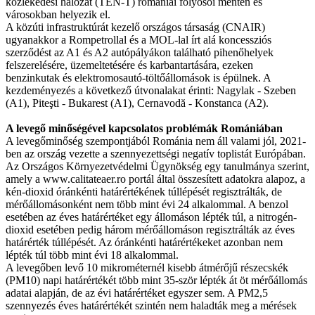
közlekedési hálózat (TEN-T) romániai folyosói mentén és
városokban helyezik el.
A közúti infrastruktúrát kezelő országos társaság (CNAIR)
ugyanakkor a Rompetrollal és a MOL-lal írt alá koncessziós
szerződést az A1 és A2 autópályákon található pihenőhelyek
felszerelésére, üzemeltetésére és karbantartására, ezeken
benzinkutak és elektromosautó-töltőállomások is épülnek. A
kezdeményezés a következő útvonalakat érinti: Nagylak - Szeben
(A1), Piteşti - Bukarest (A1), Cernavodă - Konstanca (A2).
A levegő minőségével kapcsolatos problémák Romániában
A levegőminőség szempontjából Románia nem áll valami jól, 2021-
ben az ország vezette a szennyezettségi negatív toplistát Európában.
Az Országos Környezetvédelmi Ügynökség egy tanulmánya szerint,
amely a www.calitateaer.ro portál által összesített adatokra alapoz, a
kén-dioxid óránkénti határértékének túllépését regisztrálták, de
mérőállomásonként nem több mint évi 24 alkalommal. A benzol
esetében az éves határértéket egy állomáson lépték túl, a nitrogén-
dioxid esetében pedig három mérőállomáson regisztrálták az éves
határérték túllépését. Az óránkénti határértékeket azonban nem
lépték túl több mint évi 18 alkalommal.
A levegőben levő 10 mikrométernél kisebb átmérőjű részecskék
(PM10) napi határértékét több mint 35-ször lépték át öt mérőállomás
adatai alapján, de az évi határértéket egyszer sem. A PM2,5
szennyezés éves határértékét szintén nem haladták meg a mérések