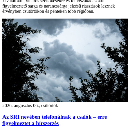
Zivatarokra, viharos széllökésekre és felhőszakadásokra
figyelmeztető sárga és narancssárga jelzésű riasztások lesznek
érvényben csütörtökön és pénteken több régióban.
2026. augusztus 06., csütörtök
Az SRI nevében telefonálnak a csalók – erre
figyelmeztet a hírszerzés