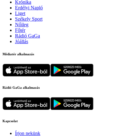
Krónika
Erdélyi Napló
Liget
Székely Sport
Nőileg
Főtér
Rádió GaGa
Jóállás
Médiatér alkalmazás
Rádió GaGa alkalmazás
Kapcsolat
Írjon nekünk