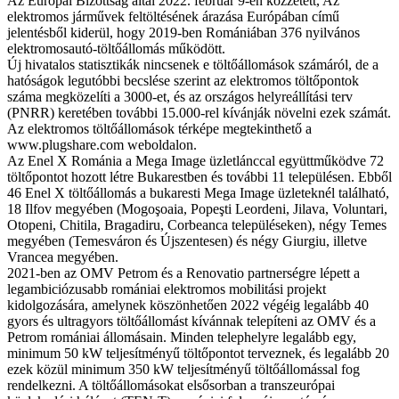
Az Európai Bizottság által 2022. február 9-én közzétett, Az
elektromos járművek feltöltésének árazása Európában című
jelentésből kiderül, hogy 2019-ben Romániában 376 nyilvános
elektromosautó-töltőállomás működött.
Új hivatalos statisztikák nincsenek e töltőállomások számáról, de a
hatóságok legutóbbi becslése szerint az elektromos töltőpontok
száma megközelíti a 3000-et, és az országos helyreállítási terv
(PNRR) keretében további 15.000-rel kívánják növelni ezek számát.
Az elektromos töltőállomások térképe megtekinthető a
www.plugshare.com weboldalon.
Az Enel X Románia a Mega Image üzletlánccal együttműködve 72
töltőpontot hozott létre Bukarestben és további 11 településen. Ebből
46 Enel X töltőállomás a bukaresti Mega Image üzleteknél található,
18 Ilfov megyében (Mogoşoaia, Popeşti Leordeni, Jilava, Voluntari,
Otopeni, Chitila, Bragadiru, Corbeanca településeken), négy Temes
megyében (Temesváron és Újszentesen) és négy Giurgiu, illetve
Vrancea megyében.
2021-ben az OMV Petrom és a Renovatio partnerségre lépett a
legambiciózusabb romániai elektromos mobilitási projekt
kidolgozására, amelynek köszönhetően 2022 végéig legalább 40
gyors és ultragyors töltőállomást kívánnak telepíteni az OMV és a
Petrom romániai állomásain. Minden telephelyre legalább egy,
minimum 50 kW teljesítményű töltőpontot terveznek, és legalább 20
ezek közül minimum 350 kW teljesítményű töltőállomással fog
rendelkezni. A töltőállomásokat elsősorban a transzeurópai