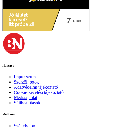
Hasznos
Impresszum
Szerzői jogok
Adatvédelmi tájékoztató
Cookie-kezelési tájékoztató
Médiaajánlat
Sütibeállítások
Médiatér
Székelyhon