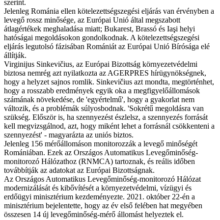
szerint.
Jelenleg Románia ellen kötelezettségszegési eljárás van érvényben a
levegő rossz minősége, az Európai Unió által megszabott
átlagértékek meghaladása miatt; Bukarest, Brassó és Iaşi helyi
hatóságai megoldásokon gondolkodnak. A kötelezettségszegési
eljárás legutolsó fázisában Romániát az Európai Unió Bírósága elé
állítják.
Virginijus Sinkevičius, az Európai Bizottság környezetvédelmi
biztosa nemrég azt nyilatkozta az AGERPRES hírügynökségnek,
hogy a helyzet sajnos romlik. Sinkevičius azt mondta, megtörténhet,
hogy a rosszabb eredmények egyik oka a megfigyelőállomások
számának növekedése, de 'egyértelmű', hogy a gyakorlat nem
változik, és a problémák súlyosbodnak. 'Sokrétű megoldásra van
szükség. Először is, ha szennyezést észlelsz, a szennyezés forrását
kell megvizsgálnod, azt, hogy miként lehet a forrásnál csökkenteni a
szennyezést' - magyarázta az uniós biztos.
Jelenleg 156 mérőállomáson monitorozzák a levegő minőségét
Romániában. Ezek az Országos Automatikus Levegőminőség-
monitorozó Hálózathoz (RNMCA) tartoznak, és reális időben
továbbítják az adatokat az Európai Bizottságnak.
Az Országos Automatikus Levegőminőség-monitorozó Hálózat
modernizálását és kibővítését a környezetvédelmi, vízügyi és
erdőügyi minisztérium kezdeményezte. 2021. október 22-én a
minisztérium bejelentette, hogy az év első felében hat megyében
összesen 14 új levegőminőség-mérő állomást helyeztek el.