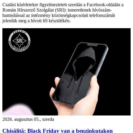
Csalási kísérletekre figyelmeztetett szerdán a Facebook-oldalán a
Román Hírszerző Szolgálat (SRI): ismeretlenek hívószám-
hamisítással az intézmény közönségkapcsolati telefonszámát
jelenítik meg a hívott fél készülékén.
2026. augusztus 05., szerda
Chisăliță: Black Friday van a benzinkutakon