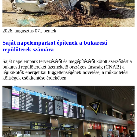
2026. augusztus 07., péntek
Saját napelemparkot építenek a bukaresti
repülőterek számára
Saját napelempark tervezéséről és megépítéséről kötött szerződést a
bukaresti repülőtereket üzemeltető országos társaság (CNAB) a
légikikötők energetikai függetlenségének növelése, a működtetési
költségek csökkentése érdekében.