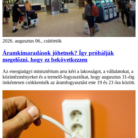
2026. augusztus 06., csütörtök
Áramkimaradások jöhetnek? Így próbálják
megelőzni, hogy ez bekövetkezzen
Az energiaügyi minisztérium arra kéri a lakosságot, a vállalatokat, a
közintézményeket és a termelő-fogyasztókat, hogy augusztus 31-éig
önkéntesen csökkentsék az áramfogyasztást este 19 és 23 óra között.