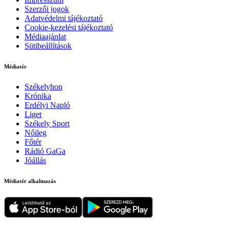
Szerzői jogok
Adatvédelmi tájékoztató
Cookie-kezelési tájékoztató
Médiaajánlat
Sütibeállítások
Médiatér
Székelyhon
Krónika
Erdélyi Napló
Liget
Székely Sport
Nőileg
Főtér
Rádió GaGa
Jóállás
Médiatér alkalmazás