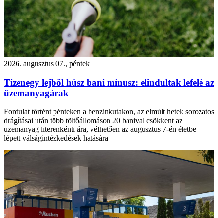
2026. augusztus 07., péntek
Tizenegy lejből húsz bani mínusz: elindultak lefelé az
üzemanyagárak
Fordulat történt pénteken a benzinkutakon, az elmúlt hetek sorozatos
drágításai után több töltőállomáson 20 banival csökkent az
üzemanyag literenkénti ára, vélhetően az augusztus 7-én életbe
lépett válságintézkedések hatására.