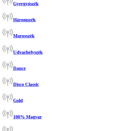
Gyergyószék
Háromszék
Marosszék
Udvarhelyszék
Dance
Disco Classic
Gold
100% Magyar