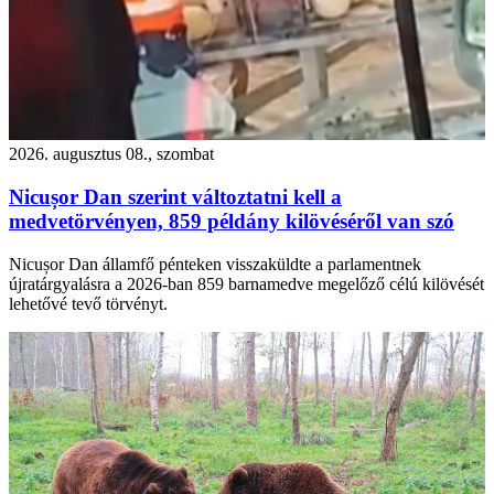
2026. augusztus 08., szombat
Nicușor Dan szerint változtatni kell a
medvetörvényen, 859 példány kilövéséről van szó
Nicușor Dan államfő pénteken visszaküldte a parlamentnek
újratárgyalásra a 2026-ban 859 barnamedve megelőző célú kilövését
lehetővé tevő törvényt.