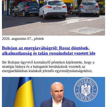
2026. augusztus 07., péntek
Bolojan az energiaválságról: Rossz döntések,
alkalmatlanság és talán rosszindulat vezetett ide
Ilie Bolojan ügyvivő kormányfő pénteken kijelentette, hogy a
stratégia hiánya és a halogatott beruházások vezettek az
energiaellátásban kialakult jelentős egyensúlytalanságokhoz.