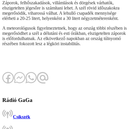
Záporok, felhőszakadások, villámlások és dörgések várhatók,
elszigetelten jégesőre is számítani lehet. A szél rövid időszakokra
megerősödik, viharossá válhat. A lehulló csapadék mennyisége
elérheti a 20-25 litert, helyenként a 30 litert négyzetméterenként.
A meteorológusok figyelmeztetnek, hogy az ország többi részében is
megerősödhet a szél a délutáni és esti órákban, elszigetelten záporok
is előfordulhatnak. Az elkövetkező napokban az ország túlnyomó
részében fokozott lesz a légköri instabilitás.
Rádió GaGa
Csíkszék