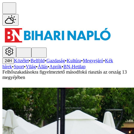
Közélet
•
Belföld
•
Gazdaság
•
Kultúra
•
Megyejáró
•
Kék
24H
hírek
•
Sport
•
Világ
•
Állás
•
Aprók
•
BN-Hetilap
Felhőszakadásokra figyelmeztető másodfokú riasztás az ország 13
megyéjében