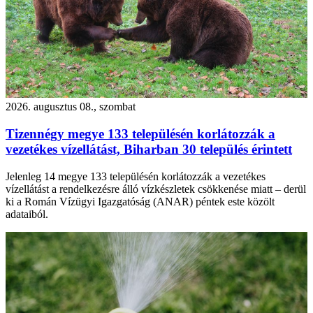
2026. augusztus 08., szombat
Tizennégy megye 133 településén korlátozzák a
vezetékes vízellátást, Biharban 30 település érintett
Jelenleg 14 megye 133 településén korlátozzák a vezetékes
vízellátást a rendelkezésre álló vízkészletek csökkenése miatt – derül
ki a Román Vízügyi Igazgatóság (ANAR) péntek este közölt
adataiból.