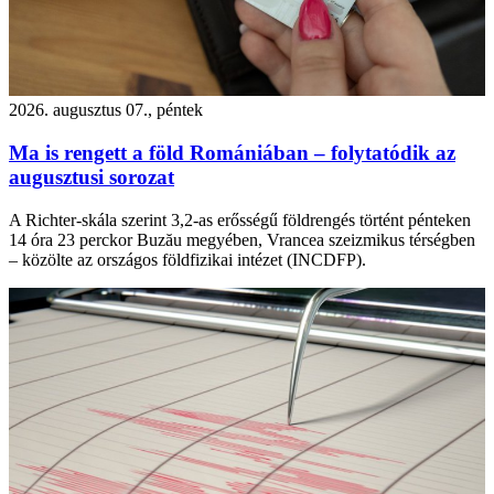
2026. augusztus 07., péntek
Ma is rengett a föld Romániában – folytatódik az
augusztusi sorozat
A Richter-skála szerint 3,2-as erősségű földrengés történt pénteken
14 óra 23 perckor Buzău megyében, Vrancea szeizmikus térségben
– közölte az országos földfizikai intézet (INCDFP).