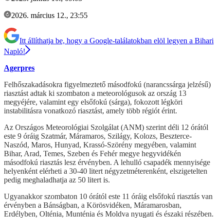
2026. március 12., 23:55
Itt állíthatja be, hogy a Google-találatokban elöl legyen a Bihari
Napló!
Agerpres
Felhőszakadásokra figyelmeztető másodfokú (narancssárga jelzésű)
riasztást adtak ki szombaton a meteorológusok az ország 13
megyéjére, valamint egy elsőfokú (sárga), fokozott légköri
instabilitásra vonatkozó riasztást, amely több régiót érint.
Az Országos Meteorológiai Szolgálat (ANM) szerint déli 12 órától
este 9 óráig Szatmár, Máramaros, Szilágy, Kolozs, Beszterce-
Naszód, Maros, Hunyad, Krassó-Szörény megyében, valamint
Bihar, Arad, Temes, Szeben és Fehér megye hegyvidékén
másodfokú riasztás lesz érvényben. A lehulló csapadék mennyisége
helyenként elérheti a 30-40 litert négyzetméterenként, elszigetelten
pedig meghaladhatja az 50 litert is.
Ugyanakkor szombaton 10 órától este 11 óráig elsőfokú riasztás van
érvényben a Bánságban, a Körösvidéken, Máramarosban,
Erdélyben, Olténia, Munténia és Moldva nyugati és északi részében.