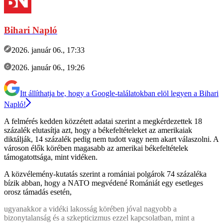
Bihari Napló
2026. január 06., 17:33
2026. január 06., 19:26
Itt állíthatja be, hogy a Google-találatokban elöl legyen a Bihari
Napló!
A felmérés kedden közzétett adatai szerint a megkérdezettek 18
százalék elutasítja azt, hogy a békefeltételeket az amerikaiak
diktálják, 14 százalék pedig nem tudott vagy nem akart válaszolni. A
városon élők körében magasabb az amerikai békefeltételek
támogatottsága, mint vidéken.
A közvélemény-kutatás szerint a romániai polgárok 74 százaléka
bízik abban, hogy a NATO megvédené Romániát egy esetleges
orosz támadás esetén,
ugyanakkor a vidéki lakosság körében jóval nagyobb a
bizonytalanság és a szkepticizmus ezzel kapcsolatban, mint a