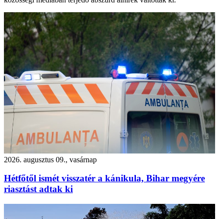
2026. augusztus 09., vasárnap
Hétfőtől ismét visszatér a kánikula, Bihar megyére
riasztást adtak ki