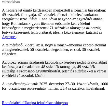
városokban.
A hadsereget érintő kérdésekben megosztott a romániai társadalom:
49 százalék támogatja, 47 százalék ellenzi a kötelező sorkatonai
szolgálat visszaállítását. Ennél jóval nagyobb az egyetértés abban,
hogy Romániának gyors ütemben erősítenie kell védelmi
képességeit: a megkérdezettek 71 százaléka támogatja az ország
fegyverkezésének felgyorsítását, idézi a közvélemény-kutatást az
Agerpres
.
A felmérésből kiderül az is, hogy a román–amerikai kapcsolatokkal
a megkérdezettek 56 százaléka elégedetlen, és csak 36 százalék
elégedett.
Az orosz–román gazdasági kapcsolatok kérdése pedig gyakorlatilag
kettéosztja a társadalmat: 48 százalék támogatja, 49 százalék
elutasítja a szorosabb együttműködést, jelentős eltérésekkel a városi
és vidéki válaszadók között.
A közvélemény-kutatás 2025. december 27–30. között készült, 1000
fős, országosan reprezentatív mintán, ±3,4 százalékos hibahatárral.
Románia
béke
Ukrajna
felmérés
washington