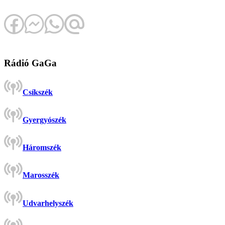
Rádió GaGa
Csíkszék
Gyergyószék
Háromszék
Marosszék
Udvarhelyszék