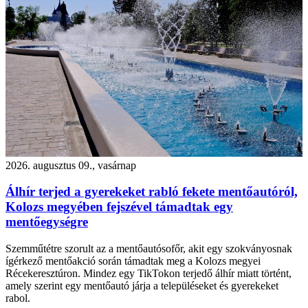
2026. augusztus 09., vasárnap
Álhír terjed a gyerekeket rabló fekete mentőautóról,
Kolozs megyében fejszével támadtak egy
mentőegységre
Szemműtétre szorult az a mentőautósofőr, akit egy szokványosnak
ígérkező mentőakció során támadtak meg a Kolozs megyei
Récekeresztúron. Mindez egy TikTokon terjedő álhír miatt történt,
amely szerint egy mentőautó járja a településeket és gyerekeket
rabol.