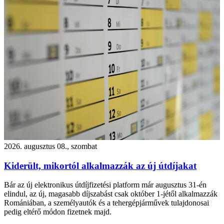
2026. augusztus 08., szombat
Kiderült, mikortól alkalmazzák az új útdíjakat
Bár az új elektronikus útdíjfizetési platform már augusztus 31-én
elindul, az új, magasabb díjszabást csak október 1-jétől alkalmazzák
Romániában, a személyautók és a tehergépjárművek tulajdonosai
pedig eltérő módon fizetnek majd.