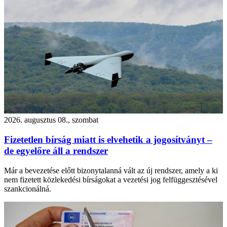
2026. augusztus 08., szombat
Fizetetlen bírság miatt is elvehetik a jogosítványt –
de egyelőre áll a rendszer
Már a bevezetése előtt bizonytalanná vált az új rendszer, amely a ki
nem fizetett közlekedési bírságokat a vezetési jog felfüggesztésével
szankcionálná.