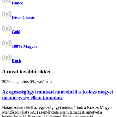
Dance
Disco Classic
Gold
100% Magyar
Rock
A rovat további cikkei
2026. augusztus 09., vasárnap
Az egészségügyi minisztérium elítéli a Kolozs megyei
mentőegység elleni támadást
Határozottan elítéli az egészségügyi minisztérium a Kolozs Megyei
Mentőszolgálat (SAJ) személyzete elleni támadást, amelyet a
közösségi médiában terjedő abszurd álhírek váltottak ki.