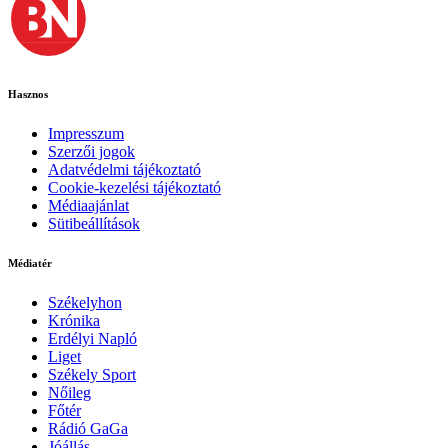
Hasznos
Impresszum
Szerzői jogok
Adatvédelmi tájékoztató
Cookie-kezelési tájékoztató
Médiaajánlat
Sütibeállítások
Médiatér
Székelyhon
Krónika
Erdélyi Napló
Liget
Székely Sport
Nőileg
Főtér
Rádió GaGa
Jóállás