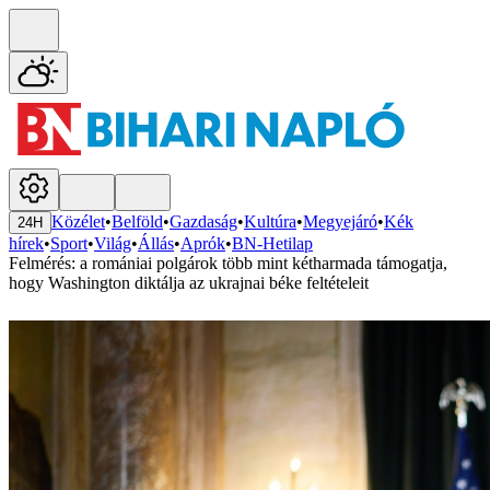
Közélet
•
Belföld
•
Gazdaság
•
Kultúra
•
Megyejáró
•
Kék
24H
hírek
•
Sport
•
Világ
•
Állás
•
Aprók
•
BN-Hetilap
Felmérés: a romániai polgárok több mint kétharmada támogatja,
hogy Washington diktálja az ukrajnai béke feltételeit