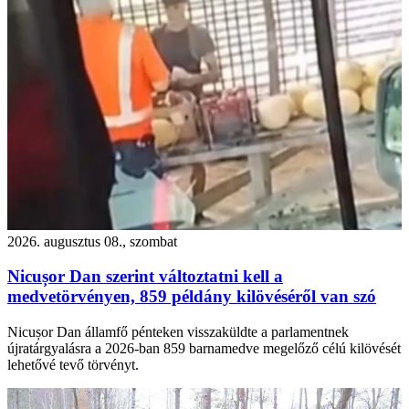
2026. augusztus 08., szombat
Nicușor Dan szerint változtatni kell a
medvetörvényen, 859 példány kilövéséről van szó
Nicușor Dan államfő pénteken visszaküldte a parlamentnek
újratárgyalásra a 2026-ban 859 barnamedve megelőző célú kilövését
lehetővé tevő törvényt.