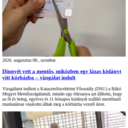
2026. augusztus 08., szombat
Dinnyét vett a mentős, miközben egy lázas kislányt
vitt kórházba – vizsgálat indult
Vizsgálatot indított a Katasztrófavédelmi Főosztály (DSU) a Bákó
Megyei Mentőszolgálatnál, miután egy édesanya azt állította, hogy
az őt és beteg, egyéves és 11 hónapos kislányát szállító mentőautó
munkatársai vásárolni álltak meg a kórházba vezető úton.