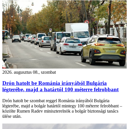
2026. augusztus 08., szombat
Drón hatolt be Románia irányából Bulgária
légterébe, majd a határtól 100 méterre felrobbant
Drón hatolt be szombat reggel Románia irányából Bulgária
légterébe, majd a bolgár határtól mintegy 100 méterre felrobbant –
közölte Rumen Radev miniszterelnök a bolgár biztonsági tanács
ülése után.