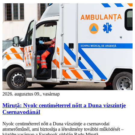
2026. augusztus 09., vasárnap
Miruță: Nyolc centiméterrel nőtt a Duna vízszintje
Csernavodánál
Nyolc centiméterrel nőtt a Duna vízszintje a csernavodai
atomerőműnél, ami biztosítja a létesítmény további működését –
közölte vasárnap a Facebook-oldalán Radu Miruță.