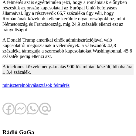
A felmérés azt is egyértelműen jelzi, hogy a romániaiak előnyben
részesítik az ország kapcsolatait az Európai Unió befolyásos
államaival. Így a résztvevők 66,7 százaléka úgy véli, hogy
Romániának közelebb kellene kerülnie olyan országokhoz, mint
Németország és Franciaország, míg 24,9 százalék ellenzi ezt az
irányultságot.
A Donald Trump amerikai elnök adminisztrációjával való
kapcsolatról megoszlanak a vélemények: a válaszadók 42,8
százaléka támogatja a szorosabb kapcsolatokat Washingtonnal, 45,6
százalék pedig ellenzi azt.
A telefonos közvélemény-kutatás 900 fős mintán készült, hibahatára
± 3,4 százalék.
miniszterelnök
választások
felmérés
Rádió GaGa