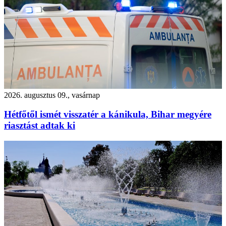
2026. augusztus 09., vasárnap
Hétfőtől ismét visszatér a kánikula, Bihar megyére
riasztást adtak ki