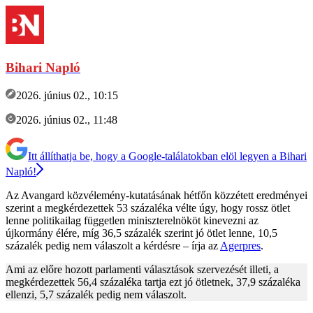
Bihari Napló
2026. június 02., 10:15
2026. június 02., 11:48
Itt állíthatja be, hogy a Google-találatokban elöl legyen a Bihari
Napló!
Az Avangard közvélemény-kutatásának hétfőn közzétett eredményei
szerint a megkérdezettek 53 százaléka vélte úgy, hogy rossz ötlet
lenne politikailag független miniszterelnököt kinevezni az
újkormány élére, míg 36,5 százalék szerint jó ötlet lenne, 10,5
százalék pedig nem válaszolt a kérdésre – írja az
Agerpres
.
Ami az előre hozott parlamenti választások szervezését illeti, a
megkérdezettek 56,4 százaléka tartja ezt jó ötletnek, 37,9 százaléka
ellenzi, 5,7 százalék pedig nem válaszolt.