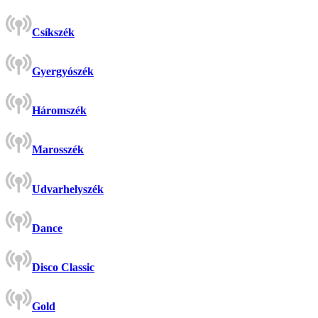
Csíkszék
Gyergyószék
Háromszék
Marosszék
Udvarhelyszék
Dance
Disco Classic
Gold