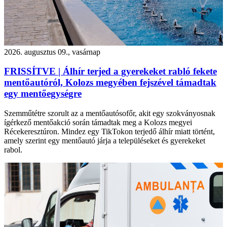
2026. augusztus 09., vasárnap
FRISSÍTVE | Álhír terjed a gyerekeket rabló fekete
mentőautóról, Kolozs megyében fejszével támadtak
egy mentőegységre
Szemműtétre szorult az a mentőautósofőr, akit egy szokványosnak
ígérkező mentőakció során támadtak meg a Kolozs megyei
Récekeresztúron. Mindez egy TikTokon terjedő álhír miatt történt,
amely szerint egy mentőautó járja a településeket és gyerekeket
rabol.