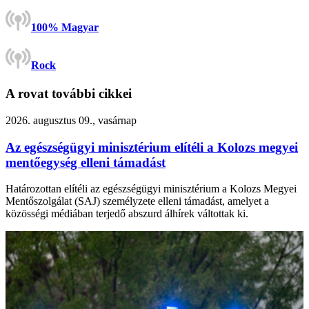
100% Magyar
Rock
A rovat további cikkei
2026. augusztus 09., vasárnap
Az egészségügyi minisztérium elítéli a Kolozs megyei
mentőegység elleni támadást
Határozottan elítéli az egészségügyi minisztérium a Kolozs Megyei
Mentőszolgálat (SAJ) személyzete elleni támadást, amelyet a
közösségi médiában terjedő abszurd álhírek váltottak ki.