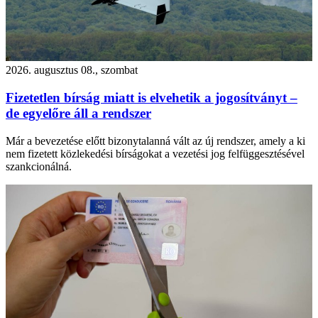
2026. augusztus 08., szombat
Fizetetlen bírság miatt is elvehetik a jogosítványt –
de egyelőre áll a rendszer
Már a bevezetése előtt bizonytalanná vált az új rendszer, amely a ki
nem fizetett közlekedési bírságokat a vezetési jog felfüggesztésével
szankcionálná.