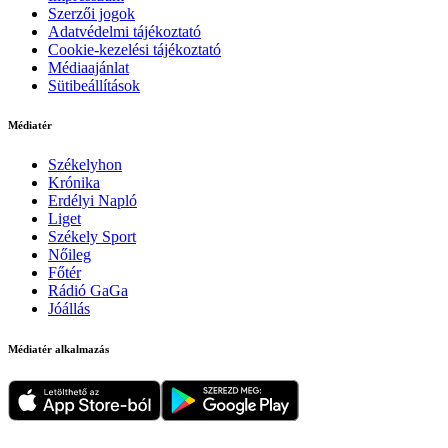
Szerzői jogok
Adatvédelmi tájékoztató
Cookie-kezelési tájékoztató
Médiaajánlat
Sütibeállítások
Médiatér
Székelyhon
Krónika
Erdélyi Napló
Liget
Székely Sport
Nőileg
Főtér
Rádió GaGa
Jóállás
Médiatér alkalmazás