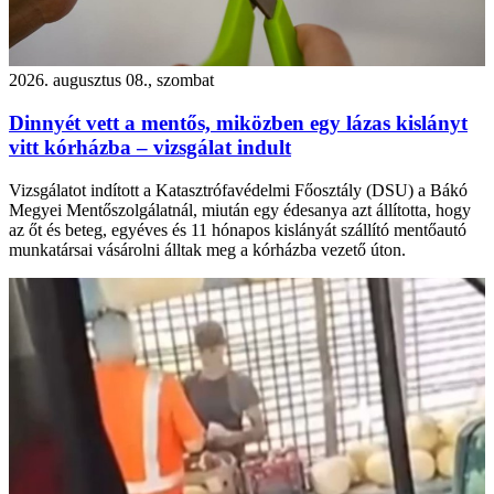
2026. augusztus 08., szombat
Dinnyét vett a mentős, miközben egy lázas kislányt
vitt kórházba – vizsgálat indult
Vizsgálatot indított a Katasztrófavédelmi Főosztály (DSU) a Bákó
Megyei Mentőszolgálatnál, miután egy édesanya azt állította, hogy
az őt és beteg, egyéves és 11 hónapos kislányát szállító mentőautó
munkatársai vásárolni álltak meg a kórházba vezető úton.