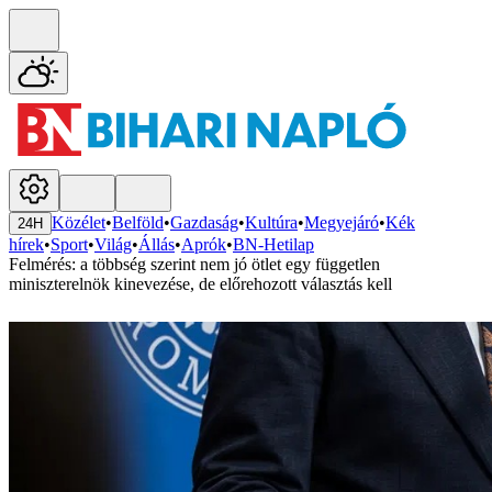
Közélet
•
Belföld
•
Gazdaság
•
Kultúra
•
Megyejáró
•
Kék
24H
hírek
•
Sport
•
Világ
•
Állás
•
Aprók
•
BN-Hetilap
Felmérés: a többség szerint nem jó ötlet egy független
miniszterelnök kinevezése, de előrehozott választás kell