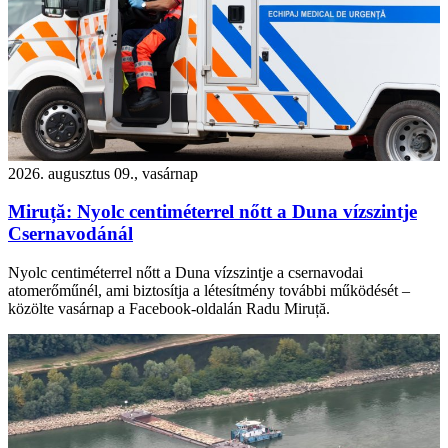
2026. augusztus 09., vasárnap
Miruță: Nyolc centiméterrel nőtt a Duna vízszintje
Csernavodánál
Nyolc centiméterrel nőtt a Duna vízszintje a csernavodai
atomerőműnél, ami biztosítja a létesítmény további működését –
közölte vasárnap a Facebook-oldalán Radu Miruță.