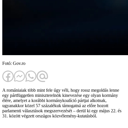
Fotó: Gov.ro
A romániaiak több mint fele úgy véli, hogy rossz megoldás lenne
egy pártfüggetlen miniszterelnök kinevezése egy olyan kormány
élére, amelyet a korábbi kormánykoalíció pártjai alkotnak,
ugyanakkor közel 57 százalékuk támogatná az előre hozott
parlamenti választások megszervezését – derül ki egy május 22. és
31. között végzett országos közvélemény-kutatásból.