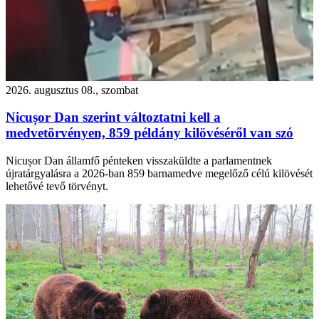
2026. augusztus 08., szombat
Nicușor Dan szerint változtatni kell a
medvetörvényen, 859 példány kilövéséről van szó
Nicușor Dan államfő pénteken visszaküldte a parlamentnek
újratárgyalásra a 2026-ban 859 barnamedve megelőző célú kilövését
lehetővé tevő törvényt.