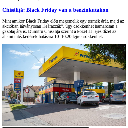
Chisăliță: Black Friday van a benzinkutakon
Mint amikor Black Friday előtt megemelik egy termék árát, majd az
akcióban látványosan „leárazzák”, úgy csökkenhet hamarosan a
gázolaj ára is. Dumitru Chisăliță szerint a közel 11 lejes dízel az
állami intézkedések hatására 10–10,20 lejre csökkenhet.