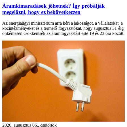
Áramkimaradások jöhetnek? Így próbálják
megelőzni, hogy ez bekövetkezzen
Az energiaügyi minisztérium arra kéri a lakosságot, a vállalatokat, a
közintézményeket és a termelő-fogyasztókat, hogy augusztus 31-éig
önkéntesen csökkentsék az áramfogyasztást este 19 és 23 óra között.
2026. augusztus 06., csütörtök