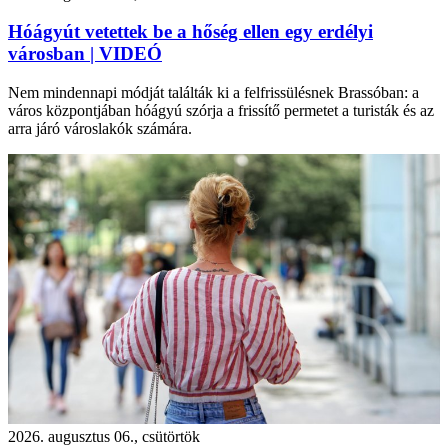
Hóágyút vetettek be a hőség ellen egy erdélyi
városban | VIDEÓ
Nem mindennapi módját találták ki a felfrissülésnek Brassóban: a
város központjában hóágyú szórja a frissítő permetet a turisták és az
arra járó városlakók számára.
2026. augusztus 06., csütörtök