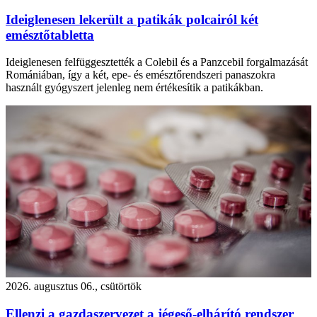
Ideiglenesen lekerült a patikák polcairól két
emésztőtabletta
Ideiglenesen felfüggesztették a Colebil és a Panzcebil forgalmazását
Romániában, így a két, epe- és emésztőrendszeri panaszokra
használt gyógyszert jelenleg nem értékesítik a patikákban.
2026. augusztus 06., csütörtök
Ellenzi a gazdaszervezet a jégeső-elhárító rendszer