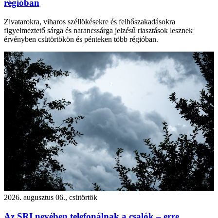
régióban
Zivatarokra, viharos széllökésekre és felhőszakadásokra
figyelmeztető sárga és narancssárga jelzésű riasztások lesznek
érvényben csütörtökön és pénteken több régióban.
2026. augusztus 06., csütörtök
Az SRI nevében telefonálnak a csalók – erre