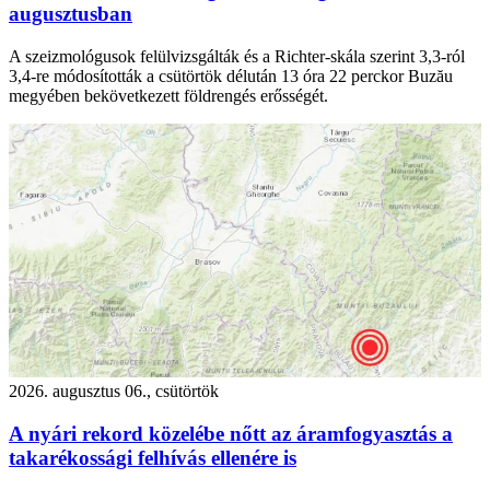
augusztusban
A szeizmológusok felülvizsgálták és a Richter-skála szerint 3,3-ról
3,4-re módosították a csütörtök délután 13 óra 22 perckor Buzău
megyében bekövetkezett földrengés erősségét.
2026. augusztus 06., csütörtök
A nyári rekord közelébe nőtt az áramfogyasztás a
takarékossági felhívás ellenére is