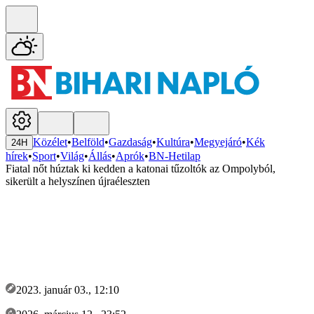
Közélet
•
Belföld
•
Gazdaság
•
Kultúra
•
Megyejáró
•
Kék
24H
hírek
•
Sport
•
Világ
•
Állás
•
Aprók
•
BN-Hetilap
Fiatal nőt húztak ki kedden a katonai tűzoltók az Ompolyból,
sikerült a helyszínen újraéleszten
2023. január 03., 12:10