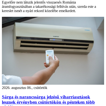
Egyelőre nem látszik jelentős visszaesés Románia
áramfogyasztásában a takarékossági felhívás után, szerda este a
kereslet ismét a nyári rekord közelébe emelkedett.
2026. augusztus 06., csütörtök
Sárga és narancssárga jelzésű viharriasztások
lesznek érvényben csütörtökön és pénteken több