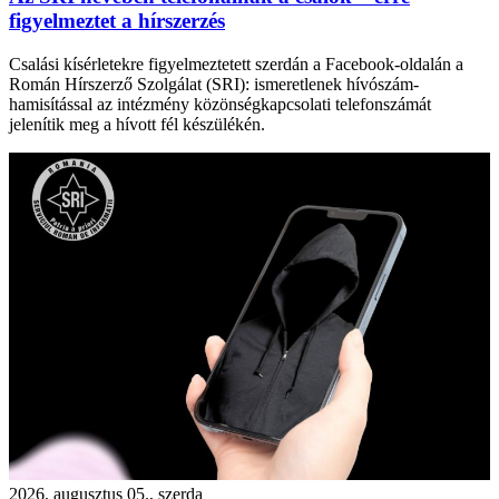
figyelmeztet a hírszerzés
Csalási kísérletekre figyelmeztetett szerdán a Facebook-oldalán a
Román Hírszerző Szolgálat (SRI): ismeretlenek hívószám-
hamisítással az intézmény közönségkapcsolati telefonszámát
jelenítik meg a hívott fél készülékén.
2026. augusztus 05., szerda