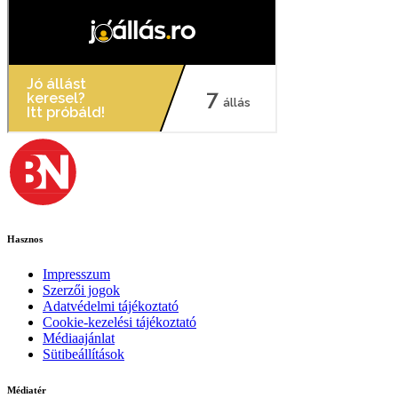
Hasznos
Impresszum
Szerzői jogok
Adatvédelmi tájékoztató
Cookie-kezelési tájékoztató
Médiaajánlat
Sütibeállítások
Médiatér