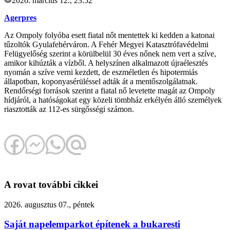
2026. március 12., 23:52
Agerpres
Az Ompoly folyóba esett fiatal nőt mentettek ki kedden a katonai
tűzoltók Gyulafehérváron. A Fehér Megyei Katasztrófavédelmi
Felügyelőség szerint a körülbelül 30 éves nőnek nem vert a szíve,
amikor kihúzták a vízből. A helyszínen alkalmazott újraélesztés
nyomán a szíve verni kezdett, de eszméletlen és hipotermiás
állapotban, koponyasérüléssel adták át a mentőszolgálatnak.
Rendőrségi források szerint a fiatal nő levetette magát az Ompoly
hídjáról, a hatóságokat egy közeli tömbház erkélyén álló személyek
riasztották az 112-es sürgősségi számon.
A rovat további cikkei
2026. augusztus 07., péntek
Saját napelemparkot építenek a bukaresti