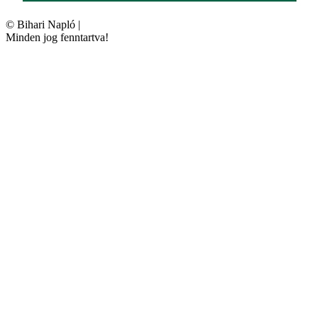
©
Bihari Napló
|
Minden jog fenntartva!