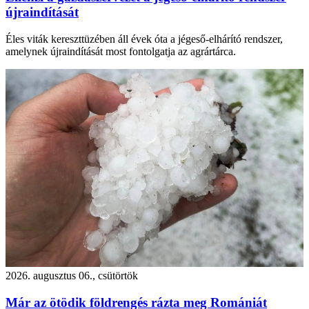
újraindítását
Éles viták kereszttüzében áll évek óta a jégeső-elhárító rendszer,
amelynek újraindítását most fontolgatja az agrártárca.
2026. augusztus 06., csütörtök
Már az ötödik földrengés rázta meg Romániát