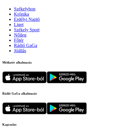
Székelyhon
Krónika
Erdélyi Napló
Liget
Székely Sport
Nőileg
Főtér
Rádió GaGa
Jóállás
Médiatér alkalmazás
Rádió GaGa alkalmazás
Kapcsolat