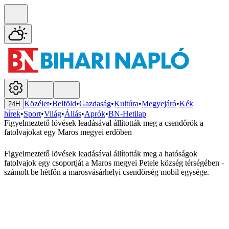
Közélet
•
Belföld
•
Gazdaság
•
Kultúra
•
Megyejáró
•
Kék
24H
hírek
•
Sport
•
Világ
•
Állás
•
Aprók
•
BN-Hetilap
Figyelmeztető lövések leadásával állították meg a csendőrök a
fatolvajokat egy Maros megyei erdőben
Figyelmeztető lövések leadásával állították meg a hatóságok
fatolvajok egy csoportját a Maros megyei Petele község térségében -
számolt be hétfőn a marosvásárhelyi csendőrség mobil egysége.