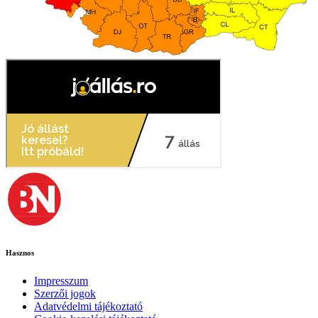
Hasznos
Impresszum
Szerzői jogok
Adatvédelmi tájékoztató