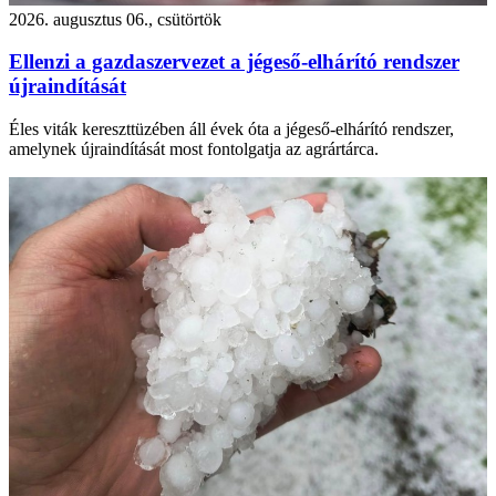
2026. augusztus 06., csütörtök
Ellenzi a gazdaszervezet a jégeső-elhárító rendszer
újraindítását
Éles viták kereszttüzében áll évek óta a jégeső-elhárító rendszer,
amelynek újraindítását most fontolgatja az agrártárca.