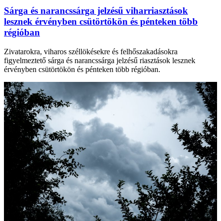
Sárga és narancssárga jelzésű viharriasztások
lesznek érvényben csütörtökön és pénteken több
régióban
Zivatarokra, viharos széllökésekre és felhőszakadásokra
figyelmeztető sárga és narancssárga jelzésű riasztások lesznek
érvényben csütörtökön és pénteken több régióban.