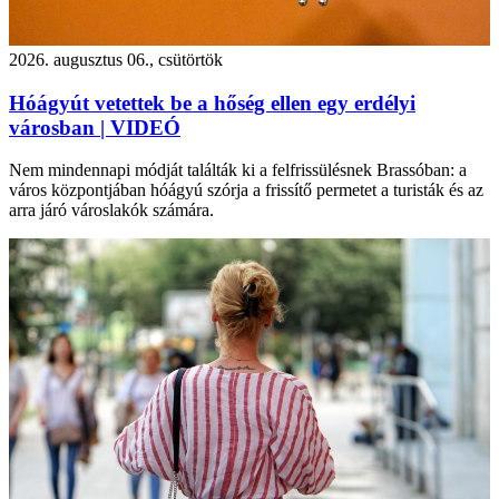
2026. augusztus 06., csütörtök
Hóágyút vetettek be a hőség ellen egy erdélyi
városban | VIDEÓ
Nem mindennapi módját találták ki a felfrissülésnek Brassóban: a
város központjában hóágyú szórja a frissítő permetet a turisták és az
arra járó városlakók számára.