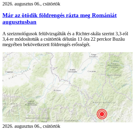
2026. augusztus 06., csütörtök
Már az ötödik földrengés rázta meg Romániát
augusztusban
A szeizmológusok felülvizsgálták és a Richter-skála szerint 3,3-ról
3,4-re módosították a csütörtök délután 13 óra 22 perckor Buzău
megyében bekövetkezett földrengés erősségét.
2026. augusztus 06., csütörtök