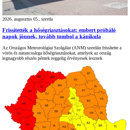
2026. augusztus 05., szerda
Frissítették a hőségriasztásokat: embert próbáló
napok jönnek, tovább tombol a kánikula
Az Országos Meteorológiai Szolgálat (ANM) szerdán frissítette a
vörös és narancssárga hőségriasztásokat, amelyek az ország
legnagyobb részén péntek reggelig érvényesek lesznek