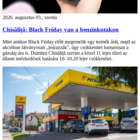
2026. augusztus 05., szerda
Chisăliță: Black Friday van a benzinkutakon
Mint amikor Black Friday előtt megemelik egy termék árát, majd az
akcióban látványosan „leárazzák”, úgy csökkenhet hamarosan a
gázolaj ára is. Dumitru Chisăliță szerint a közel 11 lejes dízel az
állami intézkedések hatására 10–10,20 lejre csökkenhet.