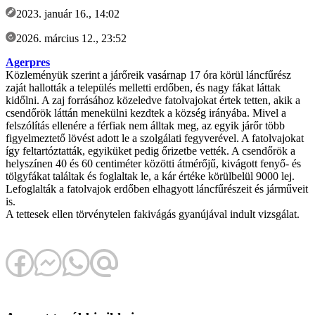
2023. január 16., 14:02
2026. március 12., 23:52
Agerpres
Közleményük szerint a járőreik vasárnap 17 óra körül láncfűrész
zaját hallották a település melletti erdőben, és nagy fákat láttak
kidőlni. A zaj forrásához közeledve fatolvajokat értek tetten, akik a
csendőrök láttán menekülni kezdtek a község irányába. Mivel a
felszólítás ellenére a férfiak nem álltak meg, az egyik járőr több
figyelmeztető lövést adott le a szolgálati fegyverével. A fatolvajokat
így feltartóztatták, egyiküket pedig őrizetbe vették. A csendőrök a
helyszínen 40 és 60 centiméter közötti átmérőjű, kivágott fenyő- és
tölgyfákat találtak és foglaltak le, a kár értéke körülbelül 9000 lej.
Lefoglalták a fatolvajok erdőben elhagyott láncfűrészeit és járműveit
is.
A tettesek ellen törvénytelen fakivágás gyanújával indult vizsgálat.