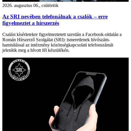
2026. augusztus 06., csütörtök
Az SRI nevében telefonálnak a csalók – erre
figyelmeztet a hírszerzés
Csalási kísérletekre figyelmeztetett szerdán a Facebook-oldalán a
Román Hírszerző Szolgálat (SRI): ismeretlenek hívószám-
hamisítással az intézmény közönségkapcsolati telefonszámát
jelenítik meg a hívott fél készülékén.