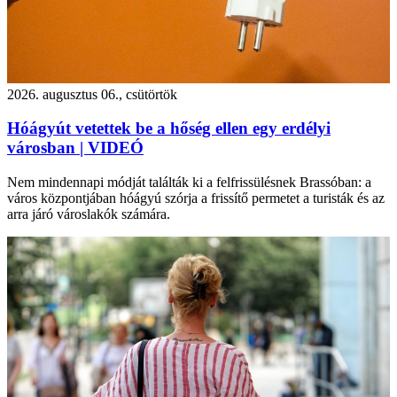
2026. augusztus 06., csütörtök
Hóágyút vetettek be a hőség ellen egy erdélyi
városban | VIDEÓ
Nem mindennapi módját találták ki a felfrissülésnek Brassóban: a
város központjában hóágyú szórja a frissítő permetet a turisták és az
arra járó városlakók számára.