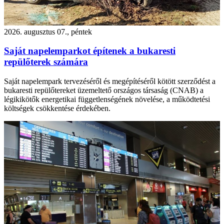
2026. augusztus 07., péntek
Saját napelemparkot építenek a bukaresti
repülőterek számára
Saját napelempark tervezéséről és megépítéséről kötött szerződést a
bukaresti repülőtereket üzemeltető országos társaság (CNAB) a
légikikötők energetikai függetlenségének növelése, a működtetési
költségek csökkentése érdekében.