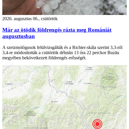
2026. augusztus 06., csütörtök
Már az ötödik földrengés rázta meg Romániát
augusztusban
A szeizmológusok felülvizsgálták és a Richter-skála szerint 3,3-ról
3,4-re módosították a csütörtök délután 13 óra 22 perckor Buzău
megyében bekövetkezett földrengés erősségét.