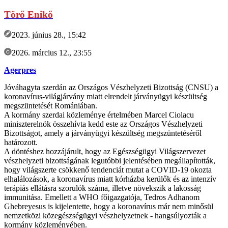
Törő Enikő
2023. június 28., 15:42
2026. március 12., 23:55
Agerpres
Jóváhagyta szerdán az Országos Vészhelyzeti Bizottság (CNSU) a
koronavírus-világjárvány miatt elrendelt járványügyi készültség
megszüntetését Romániában.
A kormány szerdai közleménye értelmében Marcel Ciolacu
miniszterelnök összehívta kedd este az Országos Vészhelyzeti
Bizottságot, amely a járványügyi készültség megszüntetéséről
határozott.
A döntéshez hozzájárult, hogy az Egészségügyi Világszervezet
vészhelyzeti bizottságának legutóbbi jelentésében megállapították,
hogy világszerte csökkenő tendenciát mutat a COVID-19 okozta
elhalálozások, a koronavírus miatt kórházba kerülők és az intenzív
terápiás ellátásra szorulók száma, illetve növekszik a lakosság
immunitása. Emellett a WHO főigazgatója, Tedros Adhanom
Ghebreyesus is kijelentette, hogy a koronavírus már nem minősül
nemzetközi közegészségügyi vészhelyzetnek - hangsúlyozták a
kormány közleményében.