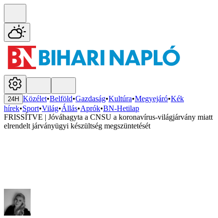
Közélet
•
Belföld
•
Gazdaság
•
Kultúra
•
Megyejáró
•
Kék
24H
hírek
•
Sport
•
Világ
•
Állás
•
Aprók
•
BN-Hetilap
FRISSÍTVE | Jóváhagyta a CNSU a koronavírus-világjárvány miatt
elrendelt járványügyi készültség megszüntetését