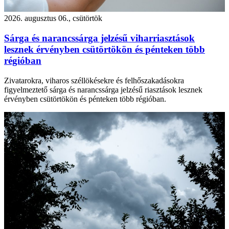
2026. augusztus 06., csütörtök
Sárga és narancssárga jelzésű viharriasztások
lesznek érvényben csütörtökön és pénteken több
régióban
Zivatarokra, viharos széllökésekre és felhőszakadásokra
figyelmeztető sárga és narancssárga jelzésű riasztások lesznek
érvényben csütörtökön és pénteken több régióban.