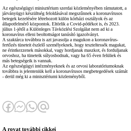
Az egészségügyi minisztérium szerdai közleményében rámutatott, a
járványügyi készültség feloldásával megszűnnek a koronavírusos
betegek kezelésére létrehozott külön kórházi osztályok és az
állapotfelmérő központok. Eltörlik a Covid-pótlékot is, és 2023.
július 1-jétől a Különleges Távközlési Szolgálat nem ad ki a
koronavírus elleni beoltottságot tanúsító igazolványt.
A szaktárca továbbra is azt javasolja a magukon a koronavírus-
fertőzés tüneteit észlelő személyeknek, hogy teszteltessék magukat,
ne érintkezzenek másokkal, vagy hordjanak maszkot, és forduljanak
orvoshoz, ha tüneteik súlyosbodnak, vagy ha 65 éven felüliek és
más betegségeik is vannak.
Az egészségügyi intézményeknek és az orvosi laboratóriumoknak
továbbra is jelenteniük kell a koronavírusos megbetegedések számát
- derül még ki a minisztériumi közleményből.
A rovat további cikkei