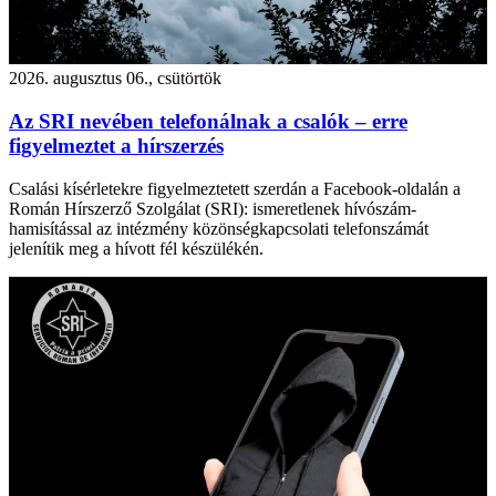
2026. augusztus 06., csütörtök
Az SRI nevében telefonálnak a csalók – erre
figyelmeztet a hírszerzés
Csalási kísérletekre figyelmeztetett szerdán a Facebook-oldalán a
Román Hírszerző Szolgálat (SRI): ismeretlenek hívószám-
hamisítással az intézmény közönségkapcsolati telefonszámát
jelenítik meg a hívott fél készülékén.