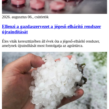
2026. augusztus 06., csütörtök
Ellenzi a gazdaszervezet a jégeső-elhárító rendszer
újraindítását
Éles viták kereszttüzében áll évek óta a jégeső-elhárító rendszer,
amelynek újraindítását most fontolgatja az agrártárca.