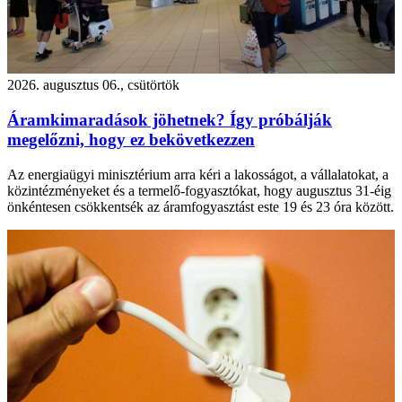
2026. augusztus 06., csütörtök
Áramkimaradások jöhetnek? Így próbálják
megelőzni, hogy ez bekövetkezzen
Az energiaügyi minisztérium arra kéri a lakosságot, a vállalatokat, a
közintézményeket és a termelő-fogyasztókat, hogy augusztus 31-éig
önkéntesen csökkentsék az áramfogyasztást este 19 és 23 óra között.