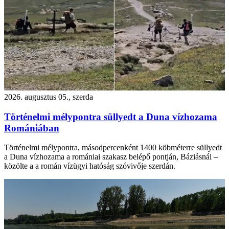
2026. augusztus 05., szerda
Történelmi mélypontra süllyedt a Duna vízhozama
Romániában
Történelmi mélypontra, másodpercenként 1400 köbméterre süllyedt
a Duna vízhozama a romániai szakasz belépő pontján, Báziásnál –
közölte a a román vízügyi hatóság szóvivője szerdán.