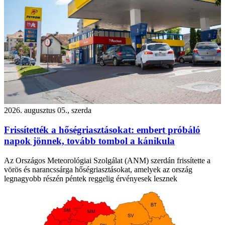
2026. augusztus 05., szerda
Frissítették a hőségriasztásokat: embert próbáló
napok jönnek, tovább tombol a kánikula
Az Országos Meteorológiai Szolgálat (ANM) szerdán frissítette a
vörös és narancssárga hőségriasztásokat, amelyek az ország
legnagyobb részén péntek reggelig érvényesek lesznek