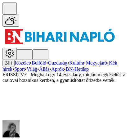
Közélet
•
Belföld
•
Gazdaság
•
Kultúra
•
Megyejáró
•
Kék
24H
hírek
•
Sport
•
Világ
•
Állás
•
Aprók
•
BN-Hetilap
FRISSÍTVE | Meghalt egy 14 éves lány, miután megkéselték a
craiovai botanikus kertben, a gyanúsítottat őrizetbe vették