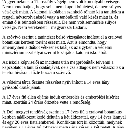
'A gyermeknek a 11. osztály végéig nem volt komolyabb vétsége.
Nem mondhatjuk, hogy soha nem kapott büntetést, de nem súlyos
vétségek miatt. A katonai iskolában szankció róható ki a tanulókra a
reggeli névsorolvasásról vagy a tanórákról való késés miatt is, és
emiatt ő is büntetésben részesült. De nem volt semmiféle súlyos
vétsége. Nem verekedett' - magyarázta Lădaru.
A szóvivő szerint a tanintézet belső vizsgálatot indított el a craiovai
botanikus kertben történt eset miatt. Azt is elmondta, hogy
amennyiben a diákot vétkesnek találják az ügyben, a védelmi
minisztérium szabályai szerint kizárják a katonai iskolából.
Az iskola képviselői az incidens után megpróbálták felvenni a
kapcsolatot a tanuló családjával, de a családtagok nem válaszoltak a
telefonhívásra - fűzte hozzá a szóvivő.
A védelmi tárca őszinte részvétet nyilvánított a 14 éves lány
gyászoló családjának.
A 17 éves fiú ellen eljárás indult emberölés és emberölési kísérlet
miatt, szerdán 24 órára őrizetbe vette a rendőrség.
A Dolj megyei rendőrség szerint a 17 éves fiú a craiovai botanikus
kertben találkozott kedd délután a két áldozattal, egy 14 éves lánnyal
és egy 20 éves fiatalemberrel. Konfliktus tört ki közöttük, melynek
hevében a 17 éves fiú többször megszúrta késsel a két fiatalt. A lány