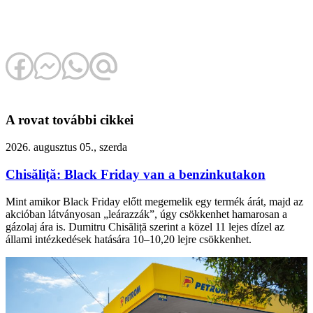
A rovat további cikkei
2026. augusztus 05., szerda
Chisăliță: Black Friday van a benzinkutakon
Mint amikor Black Friday előtt megemelik egy termék árát, majd az
akcióban látványosan „leárazzák”, úgy csökkenhet hamarosan a
gázolaj ára is. Dumitru Chisăliță szerint a közel 11 lejes dízel az
állami intézkedések hatására 10–10,20 lejre csökkenhet.