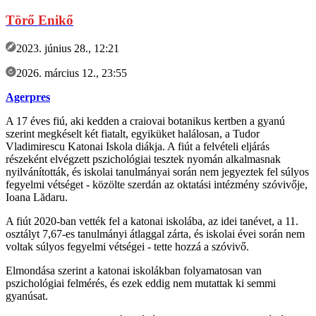
Törő Enikő
2023. június 28., 12:21
2026. március 12., 23:55
Agerpres
A 17 éves fiú, aki kedden a craiovai botanikus kertben a gyanú
szerint megkéselt két fiatalt, egyiküket halálosan, a Tudor
Vladimirescu Katonai Iskola diákja. A fiút a felvételi eljárás
részeként elvégzett pszichológiai tesztek nyomán alkalmasnak
nyilvánították, és iskolai tanulmányai során nem jegyeztek fel súlyos
fegyelmi vétséget - közölte szerdán az oktatási intézmény szóvivője,
Ioana Lădaru.
A fiút 2020-ban vették fel a katonai iskolába, az idei tanévet, a 11.
osztályt 7,67-es tanulmányi átlaggal zárta, és iskolai évei során nem
voltak súlyos fegyelmi vétségei - tette hozzá a szóvivő.
Elmondása szerint a katonai iskolákban folyamatosan van
pszichológiai felmérés, és ezek eddig nem mutattak ki semmi
gyanúsat.