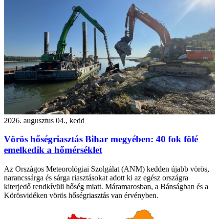
2026. augusztus 04., kedd
Vörös hőségriasztás Bihar megyében: 40 fok fölé
emelkedik a hőmérséklet
Az Országos Meteorológiai Szolgálat (ANM) kedden újabb vörös,
narancssárga és sárga riasztásokat adott ki az egész országra
kiterjedő rendkívüli hőség miatt. Máramarosban, a Bánságban és a
Körösvidéken vörös hőségriasztás van érvényben.