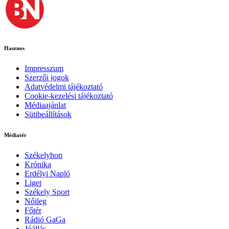
Hasznos
Impresszum
Szerzői jogok
Adatvédelmi tájékoztató
Cookie-kezelési tájékoztató
Médiaajánlat
Sütibeállítások
Médiatér
Székelyhon
Krónika
Erdélyi Napló
Liget
Székely Sport
Nőileg
Főtér
Rádió GaGa
Jóállás