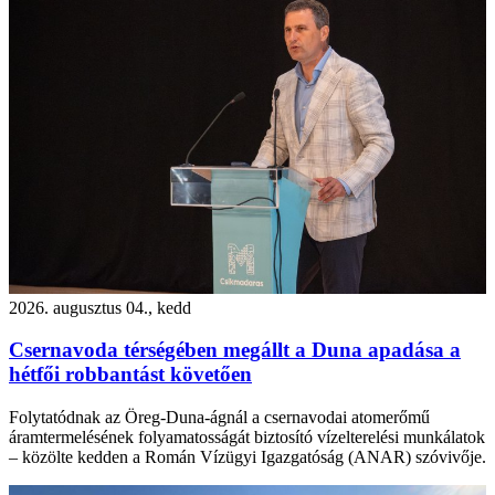
2026. augusztus 04., kedd
Csernavoda térségében megállt a Duna apadása a
hétfői robbantást követően
Folytatódnak az Öreg-Duna-ágnál a csernavodai atomerőmű
áramtermelésének folyamatosságát biztosító vízelterelési munkálatok
– közölte kedden a Román Vízügyi Igazgatóság (ANAR) szóvivője.