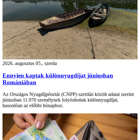
2026. augusztus 05., szerda
Ennyien kaptak különnyugdíjat júniusban
Romániában
Az Országos Nyugdíjpénztár (CNPP) szerdán közölt adatai szerint
júniusban 11.970 személynek folyósítottak különnyugdíjat,
hasonlóan az előbbi hónaphoz.