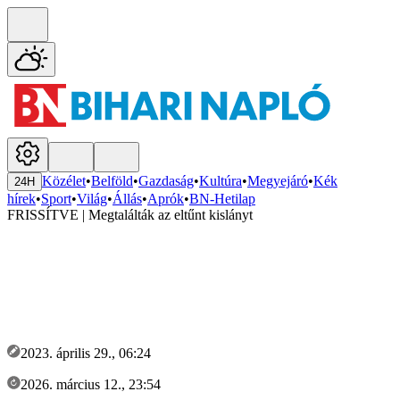
Közélet
•
Belföld
•
Gazdaság
•
Kultúra
•
Megyejáró
•
Kék
24H
hírek
•
Sport
•
Világ
•
Állás
•
Aprók
•
BN-Hetilap
FRISSÍTVE | Megtalálták az eltűnt kislányt
2023. április 29., 06:24
2026. március 12., 23:54