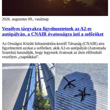
2026. augusztus 09., vasárnap
Veszélyes tárgyakra figyelmeztetnek az A2-es
autópályán, a CNAIR óvatosságra inti a sofőröket
Az Országos Közúti Infrastruktúra-kezelő Társaság (CNAIR) arra
figyelmezteti azokat a sofőröket, akik A2-es autópályát (Autostrada
Soarelui) használják, hogy legyenek óvatosak az úton előforduló
veszélyes „csapdákkal”.