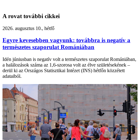
A rovat további cikkei
2026. augusztus 10., hétfő
Egyre kevesebben vagyunk: továbbra is negatív a
természetes szaporulat Romániában
Idén júniusban is negatív volt a természetes szaporulat Romániában,
a halálozások száma az 1,6-szorosa volt az élve születésekének –
derül ki az Országos Statisztikai Intézet (INS) hétfőn közzétett
adataiból.