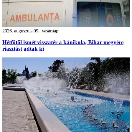
2026. augusztus 09., vasárnap
Hétfőtől ismét visszatér a kánikula, Bihar megyére
riasztást adtak ki