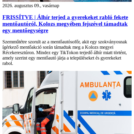
2026. augusztus 09., vasárnap
FRISSÍTVE | Álhír terjed a gyerekeket rabló fekete
mentőautóról, Kolozs megyében fejszével támadtak
egy mentőegységre
Szemműtétre szorult az a mentőautósofőr, akit egy szokványosnak
ígérkező mentőakció során támadtak meg a Kolozs megyei
Récekeresztúron. Mindez egy TikTokon terjedő álhír miatt történt,
amely szerint egy mentőautó járja a településeket és gyerekeket
rabol.