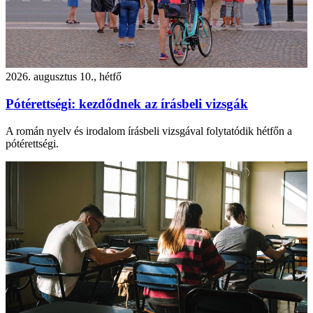
2026. augusztus 10., hétfő
Pótérettségi: kezdődnek az írásbeli vizsgák
A román nyelv és irodalom írásbeli vizsgával folytatódik hétfőn a
pótérettségi.