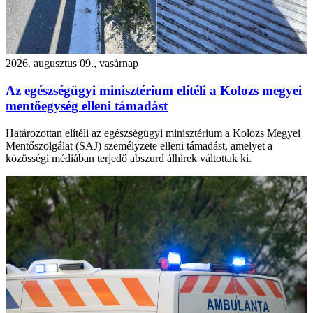
2026. augusztus 09., vasárnap
Az egészségügyi minisztérium elítéli a Kolozs megyei
mentőegység elleni támadást
Határozottan elítéli az egészségügyi minisztérium a Kolozs Megyei
Mentőszolgálat (SAJ) személyzete elleni támadást, amelyet a
közösségi médiában terjedő abszurd álhírek váltottak ki.