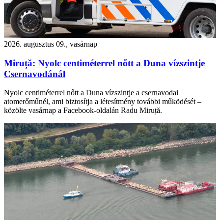
2026. augusztus 09., vasárnap
Miruță: Nyolc centiméterrel nőtt a Duna vízszintje
Csernavodánál
Nyolc centiméterrel nőtt a Duna vízszintje a csernavodai
atomerőműnél, ami biztosítja a létesítmény további működését –
közölte vasárnap a Facebook-oldalán Radu Miruță.