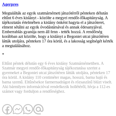
Agerpres
Megtalálták az egyik szatmárnémeti játszótérről pénteken délután
eltűnt 6 éves kislányt - közölte a megyei rendőr-főkapitányság. A
tájékoztatás értelmében a kislány önként hagyta el a játszóteret,
elment sétálni az egyik óvodástársával és annak édesanyjával.
Emberrablás gyanúja nem áll fenn - tették hozzá. A rendőrség
korábban azt közölte, hogy a kislányt a Begoniei utcai játszótéren
látták utoljára, pénteken 17 óra körül, és a lakosság segítségét kérték
a megtalálásához.
*
Eltűnt péntek délután egy 6 éves kislány Szatmárnémetiben. A
Szatmár megyei rendőr-főkapitányság tájékoztatása szerint a
gyermeket a Begoniei utcai játszótéren látták utoljára, pénteken 17
óra körül. A kislány 110 centiméter magas, hosszú, barna hajú és
barna szemű. Eltűnésekor farmernadrágot és rózsaszínű blúzt viselt.
Aki bármilyen információval rendelkezik hollétéről, hívja a 112-es
számot vagy forduljon a rendőrséghez.