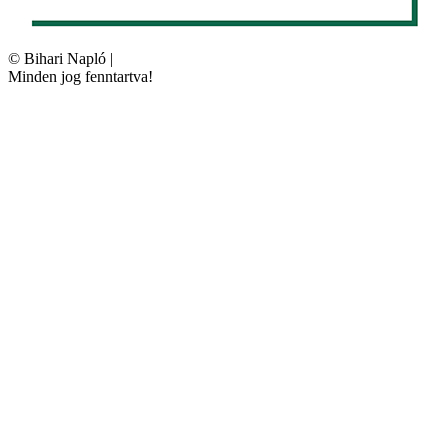
©
Bihari Napló
|
Minden jog fenntartva!