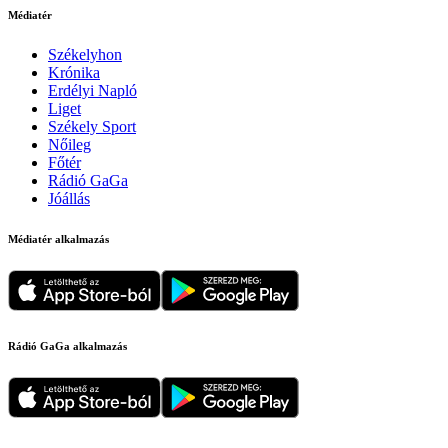
Médiatér
Székelyhon
Krónika
Erdélyi Napló
Liget
Székely Sport
Nőileg
Főtér
Rádió GaGa
Jóállás
Médiatér alkalmazás
Rádió GaGa alkalmazás