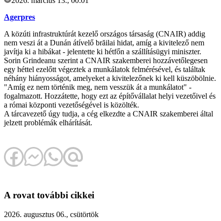
2026. március 13., 00:01
Agerpres
A közúti infrastruktúrát kezelő országos társaság (CNAIR) addig
nem veszi át a Dunán átívelő brăilai hidat, amíg a kivitelező nem
javítja ki a hibákat - jelentette ki hétfőn a szállításügyi miniszter.
Sorin Grindeanu szerint a CNAIR szakemberei hozzávetőlegesen
egy héttel ezelőtt végeztek a munkálatok felmérésével, és találtak
néhány hiányosságot, amelyeket a kivitelezőnek ki kell küszöbölnie.
"Amíg ez nem történik meg, nem vesszük át a munkálatot" -
fogalmazott. Hozzátette, hogy ezt az építővállalat helyi vezetőivel és
a római központi vezetőségével is közölték.
A tárcavezető úgy tudja, a cég elkezdte a CNAIR szakemberei által
jelzett problémák elhárítását.
A rovat további cikkei
2026. augusztus 06., csütörtök