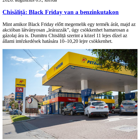
Chisăliță: Black Friday van a benzinkutakon
Mint amikor Black Friday előtt megemelik egy termék árát, majd az
akcióban látványosan „leárazzák”, úgy csökkenhet hamarosan a
gázolaj ára is. Dumitru Chisăliță szerint a közel 11 lejes dízel az
állami intézkedések hatására 10–10,20 lejre csökkenhet.