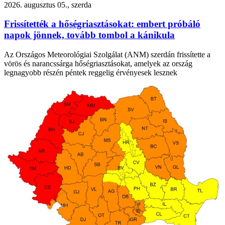
2026. augusztus 05., szerda
Frissítették a hőségriasztásokat: embert próbáló
napok jönnek, tovább tombol a kánikula
Az Országos Meteorológiai Szolgálat (ANM) szerdán frissítette a
vörös és narancssárga hőségriasztásokat, amelyek az ország
legnagyobb részén péntek reggelig érvényesek lesznek