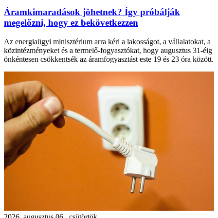
Áramkimaradások jöhetnek? Így próbálják
megelőzni, hogy ez bekövetkezzen
Az energiaügyi minisztérium arra kéri a lakosságot, a vállalatokat, a
közintézményeket és a termelő-fogyasztókat, hogy augusztus 31-éig
önkéntesen csökkentsék az áramfogyasztást este 19 és 23 óra között.
2026. augusztus 06., csütörtök