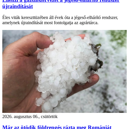
újraindítását
Éles viták kereszttüzében áll évek óta a jégeső-elhárító rendszer,
amelynek újraindítását most fontolgatja az agrártárca.
2026. augusztus 06., csütörtök
Már az ötödik földrengés rázta meg Romániát