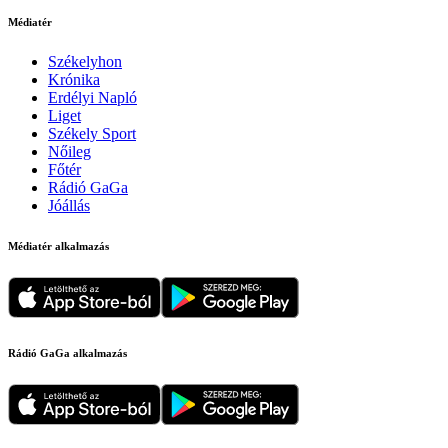
Médiatér
Székelyhon
Krónika
Erdélyi Napló
Liget
Székely Sport
Nőileg
Főtér
Rádió GaGa
Jóállás
Médiatér alkalmazás
Rádió GaGa alkalmazás