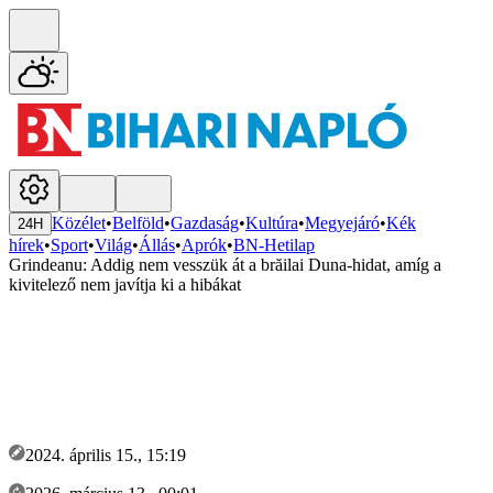
Közélet
•
Belföld
•
Gazdaság
•
Kultúra
•
Megyejáró
•
Kék
24H
hírek
•
Sport
•
Világ
•
Állás
•
Aprók
•
BN-Hetilap
Grindeanu: Addig nem vesszük át a brăilai Duna-hidat, amíg a
kivitelező nem javítja ki a hibákat
2024. április 15., 15:19