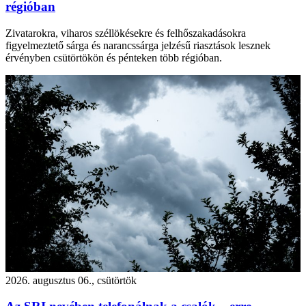
régióban
Zivatarokra, viharos széllökésekre és felhőszakadásokra
figyelmeztető sárga és narancssárga jelzésű riasztások lesznek
érvényben csütörtökön és pénteken több régióban.
2026. augusztus 06., csütörtök