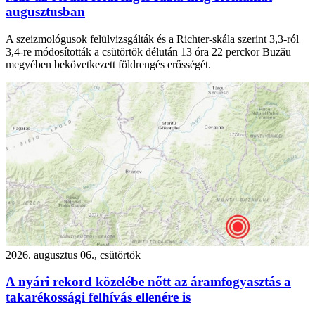
augusztusban
A szeizmológusok felülvizsgálták és a Richter-skála szerint 3,3-ról
3,4-re módosították a csütörtök délután 13 óra 22 perckor Buzău
megyében bekövetkezett földrengés erősségét.
2026. augusztus 06., csütörtök
A nyári rekord közelébe nőtt az áramfogyasztás a
takarékossági felhívás ellenére is