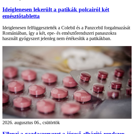
Ideiglenesen lekerült a patikák polcairól két
emésztőtabletta
Ideiglenesen felfüggesztették a Colebil és a Panzcebil forgalmazását
Romániában, így a két, epe- és emésztőrendszeri panaszokra
használt gyógyszert jelenleg nem értékesítik a patikákban.
2026. augusztus 06., csütörtök
Ellenzi a gazdaszervezet a jégeső-elhárító rendszer