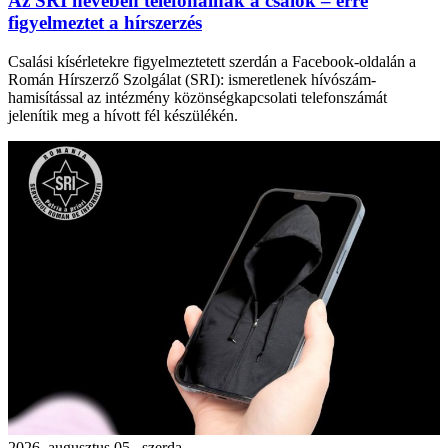
Az SRI nevében telefonálnak a csalók – erre
figyelmeztet a hírszerzés
Csalási kísérletekre figyelmeztetett szerdán a Facebook-oldalán a
Román Hírszerző Szolgálat (SRI): ismeretlenek hívószám-
hamisítással az intézmény közönségkapcsolati telefonszámát
jelenítik meg a hívott fél készülékén.
2026. augusztus 05., szerda