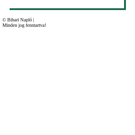
©
Bihari Napló
|
Minden jog fenntartva!