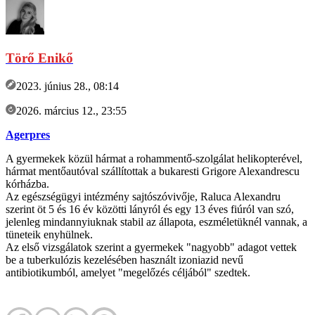
Törő Enikő
2023. június 28., 08:14
2026. március 12., 23:55
Agerpres
A gyermekek közül hármat a rohammentő-szolgálat helikopterével,
hármat mentőautóval szállítottak a bukaresti Grigore Alexandrescu
kórházba.
Az egészségügyi intézmény sajtószóvivője, Raluca Alexandru
szerint öt 5 és 16 év közötti lányról és egy 13 éves fiúról van szó,
jelenleg mindannyiuknak stabil az állapota, eszméletüknél vannak, a
tüneteik enyhülnek.
Az első vizsgálatok szerint a gyermekek "nagyobb" adagot vettek
be a tuberkulózis kezelésében használt izoniazid nevű
antibiotikumból, amelyet "megelőzés céljából" szedtek.