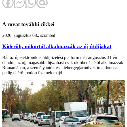
A rovat további cikkei
2026. augusztus 08., szombat
Kiderült, mikortól alkalmazzák az új útdíjakat
Bár az új elektronikus útdíjfizetési platform már augusztus 31-én
elindul, az új, magasabb díjszabást csak október 1-jétől alkalmazzák
Romániában, a személyautók és a tehergépjárművek tulajdonosai
pedig eltérő módon fizetnek majd.