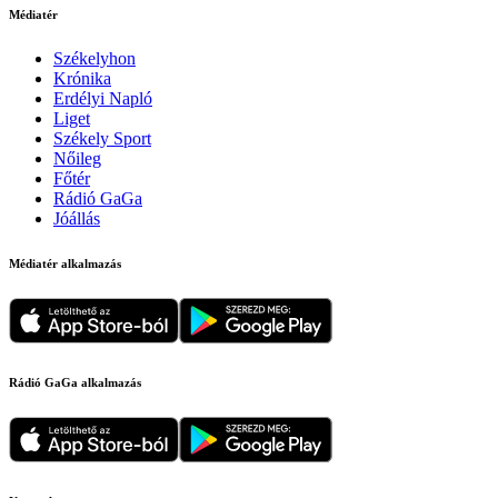
Médiatér
Székelyhon
Krónika
Erdélyi Napló
Liget
Székely Sport
Nőileg
Főtér
Rádió GaGa
Jóállás
Médiatér alkalmazás
Rádió GaGa alkalmazás