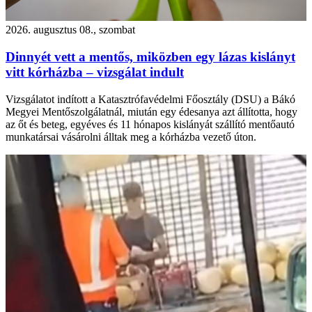
2026. augusztus 08., szombat
Dinnyét vett a mentős, miközben egy lázas kislányt
vitt kórházba – vizsgálat indult
Vizsgálatot indított a Katasztrófavédelmi Főosztály (DSU) a Bákó
Megyei Mentőszolgálatnál, miután egy édesanya azt állította, hogy
az őt és beteg, egyéves és 11 hónapos kislányát szállító mentőautó
munkatársai vásárolni álltak meg a kórházba vezető úton.