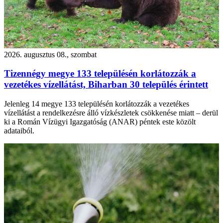
2026. augusztus 08., szombat
Tizennégy megye 133 településén korlátozzák a
vezetékes vízellátást, Biharban 30 település érintett
Jelenleg 14 megye 133 településén korlátozzák a vezetékes
vízellátást a rendelkezésre álló vízkészletek csökkenése miatt – derül
ki a Román Vízügyi Igazgatóság (ANAR) péntek este közölt
adataiból.