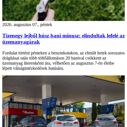
2026. augusztus 07., péntek
Tizenegy lejből húsz bani mínusz: elindultak lefelé az
üzemanyagárak
Fordulat történt pénteken a benzinkutakon, az elmúlt hetek sorozatos
drágításai után több töltőállomáson 20 banival csökkent az
üzemanyag literenkénti ára, vélhetően az augusztus 7-én életbe
lépett válságintézkedések hatására.