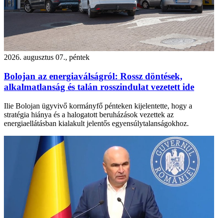
2026. augusztus 07., péntek
Bolojan az energiaválságról: Rossz döntések,
alkalmatlanság és talán rosszindulat vezetett ide
Ilie Bolojan ügyvivő kormányfő pénteken kijelentette, hogy a
stratégia hiánya és a halogatott beruházások vezettek az
energiaellátásban kialakult jelentős egyensúlytalanságokhoz.