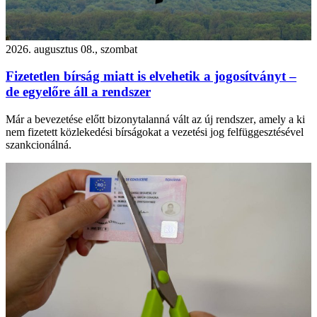
2026. augusztus 08., szombat
Fizetetlen bírság miatt is elvehetik a jogosítványt –
de egyelőre áll a rendszer
Már a bevezetése előtt bizonytalanná vált az új rendszer, amely a ki
nem fizetett közlekedési bírságokat a vezetési jog felfüggesztésével
szankcionálná.