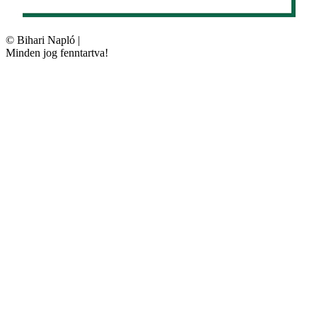
©
Bihari Napló
|
Minden jog fenntartva!