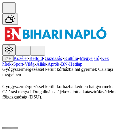
Közélet
•
Belföld
•
Gazdaság
•
Kultúra
•
Megyejáró
•
Kék
24H
hírek
•
Sport
•
Világ
•
Állás
•
Aprók
•
BN-Hetilap
Gyógyszermérgezéssel került kórházba hat gyermek Călăraşi
megyében
Gyógyszermérgezéssel került kórházba kedden hat gyermek a
Călăraşi megyei Dragalinán - tájékoztatott a katasztrófavédelmi
főigazgatóság (DSU).