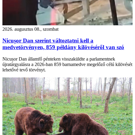
2026. augusztus 08., szombat
Nicușor Dan szerint változtatni kell a
medvetörvényen, 859 példány kilövéséről van szó
Nicușor Dan államfő pénteken visszaküldte a parlamentnek
újratárgyalásra a 2026-ban 859 barnamedve megelőző célú kilövését
lehetővé tevő törvényt.