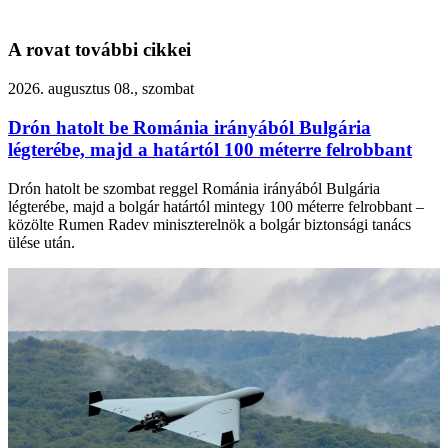
A rovat további cikkei
2026. augusztus 08., szombat
Drón hatolt be Románia irányából Bulgária
légterébe, majd a határtól 100 méterre felrobbant
Drón hatolt be szombat reggel Románia irányából Bulgária
légterébe, majd a bolgár határtól mintegy 100 méterre felrobbant –
közölte Rumen Radev miniszterelnök a bolgár biztonsági tanács
ülése után.