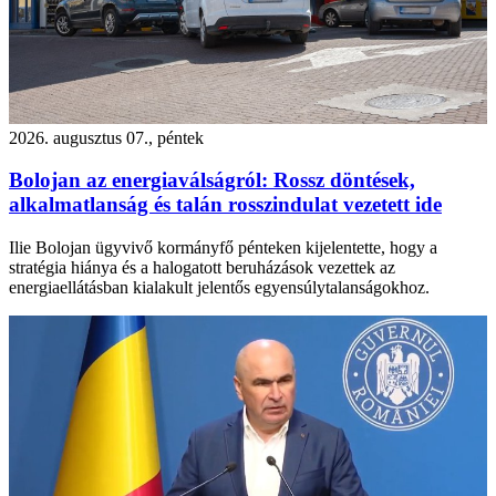
2026. augusztus 07., péntek
Bolojan az energiaválságról: Rossz döntések,
alkalmatlanság és talán rosszindulat vezetett ide
Ilie Bolojan ügyvivő kormányfő pénteken kijelentette, hogy a
stratégia hiánya és a halogatott beruházások vezettek az
energiaellátásban kialakult jelentős egyensúlytalanságokhoz.