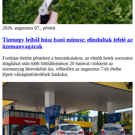
2026. augusztus 07., péntek
Tizenegy lejből húsz bani mínusz: elindultak lefelé az
üzemanyagárak
Fordulat történt pénteken a benzinkutakon, az elmúlt hetek sorozatos
drágításai után több töltőállomáson 20 banival csökkent az
üzemanyag literenkénti ára, vélhetően az augusztus 7-én életbe
lépett válságintézkedések hatására.