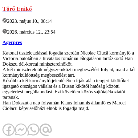
Törő Enikő
2023. május 10., 08:14
2026. március 12., 23:54
Agerpres
Katonai tiszteletadással fogadta szerdán Nicolae Ciucă kormányfő a
Victoria-palotában a hivatalos romániai látogatáson tartózkodó Han
Dokszu dél-koreai miniszterelnököt.
A két miniszterelnök négyszemközti megbeszélést folytat, majd a két
kormányküldöttség megbeszélést tart.
Később a két kormányfő jelenlétében írják alá a tengeri kikötőket
igazgató országos vállalat és a Busan kikötői hatóság közötti
egyetértési megállapodást. Ezt követően közös sajtótájékoztatót
tartanak.
Han Dokszut a nap folyamán Klaus Iohannis államfő és Marcel
Ciolacu képviselőházi elnök is fogadja majd.