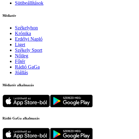
Sütibeállítások
Médiatér
Székelyhon
Krónika
Erdélyi Napló
Liget
Székely Sport
Nőileg
Főtér
Rádió GaGa
Jóállás
Médiatér alkalmazás
Rádió GaGa alkalmazás