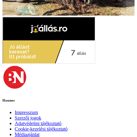
Hasznos
Impresszum
Szerzői jogok
Adatvédelmi tájékoztató
Cookie-kezelési tájékoztató
Médiaajánlat