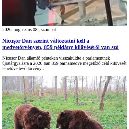
2026. augusztus 08., szombat
Nicușor Dan szerint változtatni kell a
medvetörvényen, 859 példány kilövéséről van szó
Nicușor Dan államfő pénteken visszaküldte a parlamentnek
újratárgyalásra a 2026-ban 859 barnamedve megelőző célú kilövését
lehetővé tevő törvényt.