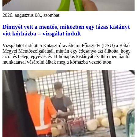
2026. augusztus 08., szombat
Dinnyét vett a mentős, miközben egy lázas kislányt
vitt kórházba – vizsgálat indult
Vizsgálatot indított a Katasztrófavédelmi Főosztály (DSU) a Bákó
Megyei Mentőszolgálatnál, miután egy édesanya azt állította, hogy
az őt és beteg, egyéves és 11 hónapos kislányát szállító mentőautó
munkatársai vásárolni álltak meg a kórházba vezető úton.