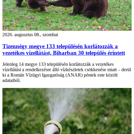
2026. augusztus 08., szombat
Tizennégy megye 133 településén korlátozzák a
vezetékes vízellátást, Biharban 30 település érintett
Jelenleg 14 megye 133 településén korlátozzák a vezetékes
vízellátást a rendelkezésre álló vízkészletek csökkenése miatt – derül
ki a Román Vízügyi Igazgatóság (ANAR) péntek este közölt
adataiból.