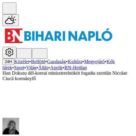
Közélet
•
Belföld
•
Gazdaság
•
Kultúra
•
Megyejáró
•
Kék
24H
hírek
•
Sport
•
Világ
•
Állás
•
Aprók
•
BN-Hetilap
Han Dokszu dél-koreai miniszterelnököt fogadta szerdán Nicolae
Ciucă kormányfő