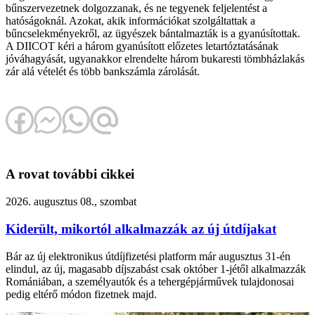
bűnszervezetnek dolgozzanak, és ne tegyenek feljelentést a
hatóságoknál. Azokat, akik információkat szolgáltattak a
bűncselekményekről, az ügyészek bántalmazták is a gyanúsítottak.
A DIICOT kéri a három gyanúsított előzetes letartóztatásának
jóváhagyását, ugyanakkor elrendelte három bukaresti tömbházlakás
zár alá vételét és több bankszámla zárolását.
A rovat további cikkei
2026. augusztus 08., szombat
Kiderült, mikortól alkalmazzák az új útdíjakat
Bár az új elektronikus útdíjfizetési platform már augusztus 31-én
elindul, az új, magasabb díjszabást csak október 1-jétől alkalmazzák
Romániában, a személyautók és a tehergépjárművek tulajdonosai
pedig eltérő módon fizetnek majd.