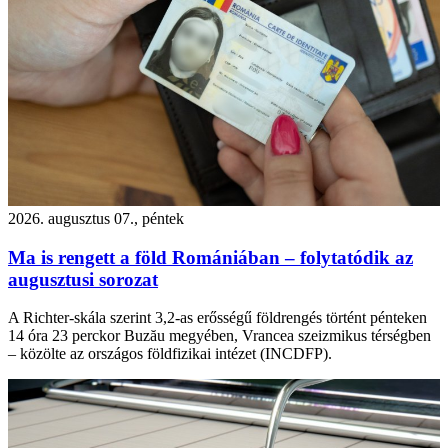
2026. augusztus 07., péntek
Ma is rengett a föld Romániában – folytatódik az
augusztusi sorozat
A Richter-skála szerint 3,2-as erősségű földrengés történt pénteken
14 óra 23 perckor Buzău megyében, Vrancea szeizmikus térségben
– közölte az országos földfizikai intézet (INCDFP).