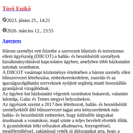
Törő Enikő
2023. június 25., 14:21
2026. március 12., 23:55
Agerpres
Három személyt vett őrizetbe a szervezett bűnözés és terrorizmus
elleni ügyészség (DIICOT) a hallás- és beszédsérült személyek
kizsákmányolásával kapcsolatos ügyben, amelyben több házkutatást
tartottak szombaton.
A DIICOT vasárnapi közleménye értelmében a három személy ellen
bűnszervezet létrehozása, emberkereskedelem, zsarolás és az
igazságszolgáltatási szerveknek nyújtott segítség miatti bosszúállás
gyanújával vizsgálódnak.
Az ügyben hat házkutatást végeztek szombaton bukaresti, valamint
Ialomiţa, Galac és Temes megyei helyszíneken.
Az ügyészek szerint a 2017-ben létrehozott, hallás- és beszédsérült
személyekből álló bűnszervezet tagjai arra kényszerítettek más
hallás- és beszédsérült embereket, hogy különféle tárgyakat
árusítsanak a vonatokon, majd szinte a teljes bevételt elvették tőlük.
A gyanúsítottak lelki erőszakot alkalmazva, fenyegetéssel,
megfélemlítéssel, zaklatással vették rá áldozataikat arra, hogy a