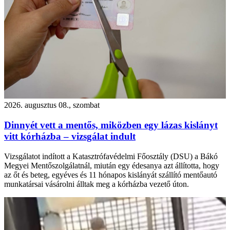
2026. augusztus 08., szombat
Dinnyét vett a mentős, miközben egy lázas kislányt
vitt kórházba – vizsgálat indult
Vizsgálatot indított a Katasztrófavédelmi Főosztály (DSU) a Bákó
Megyei Mentőszolgálatnál, miután egy édesanya azt állította, hogy
az őt és beteg, egyéves és 11 hónapos kislányát szállító mentőautó
munkatársai vásárolni álltak meg a kórházba vezető úton.