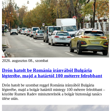
2026. augusztus 08., szombat
Drón hatolt be Románia irányából Bulgária
légterébe, majd a határtól 100 méterre felrobbant
Drón hatolt be szombat reggel Románia irányából Bulgária
légterébe, majd a bolgár határtól mintegy 100 méterre felrobbant –
közölte Rumen Radev miniszterelnök a bolgár biztonsági tanács
ülése után.