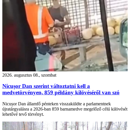
2026. augusztus 08., szombat
Nicușor Dan szerint változtatni kell a
medvetörvényen, 859 példány kilövéséről van szó
Nicușor Dan államfő pénteken visszaküldte a parlamentnek
újratárgyalásra a 2026-ban 859 barnamedve megelőző célú kilövését
lehetővé tevő törvényt.