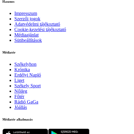
Hasznos
Impresszum
Szerzői jogok
Adatvédelmi tájékoztató
Cookie-kezelési tájékoztató
Médiaajánlat
Sütibeállítások
Médiatér
Székelyhon
Krónika
Erdélyi Napló
Liget
Székely Sport
Nőileg
Főtér
Rádió GaGa
Jóállás
Médiatér alkalmazás