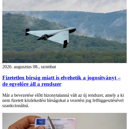
2026. augusztus 08., szombat
Fizetetlen bírság miatt is elvehetik a jogosítványt –
de egyelőre áll a rendszer
Már a bevezetése előtt bizonytalanná vált az új rendszer, amely a ki
nem fizetett közlekedési bírságokat a vezetési jog felfüggesztésével
szankcionálná.