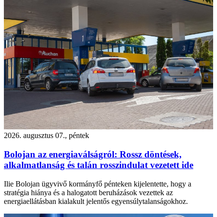
2026. augusztus 07., péntek
Bolojan az energiaválságról: Rossz döntések,
alkalmatlanság és talán rosszindulat vezetett ide
Ilie Bolojan ügyvivő kormányfő pénteken kijelentette, hogy a
stratégia hiánya és a halogatott beruházások vezettek az
energiaellátásban kialakult jelentős egyensúlytalanságokhoz.