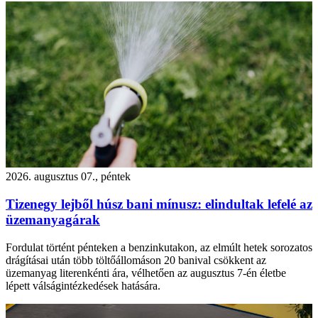
2026. augusztus 07., péntek
Tizenegy lejből húsz bani mínusz: elindultak lefelé az
üzemanyagárak
Fordulat történt pénteken a benzinkutakon, az elmúlt hetek sorozatos
drágításai után több töltőállomáson 20 banival csökkent az
üzemanyag literenkénti ára, vélhetően az augusztus 7-én életbe
lépett válságintézkedések hatására.