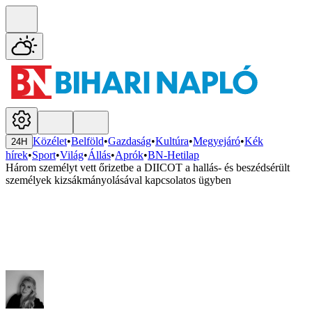
Közélet
•
Belföld
•
Gazdaság
•
Kultúra
•
Megyejáró
•
Kék
24H
hírek
•
Sport
•
Világ
•
Állás
•
Aprók
•
BN-Hetilap
Három személyt vett őrizetbe a DIICOT a hallás- és beszédsérült
személyek kizsákmányolásával kapcsolatos ügyben