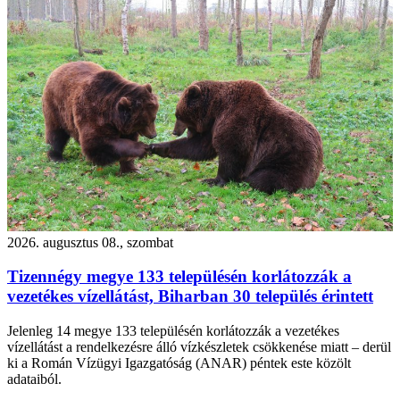
2026. augusztus 08., szombat
Tizennégy megye 133 településén korlátozzák a
vezetékes vízellátást, Biharban 30 település érintett
Jelenleg 14 megye 133 településén korlátozzák a vezetékes
vízellátást a rendelkezésre álló vízkészletek csökkenése miatt – derül
ki a Román Vízügyi Igazgatóság (ANAR) péntek este közölt
adataiból.