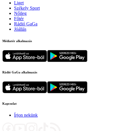
Liget
Székely Sport
Nőileg
Főtér
Rádió GaGa
Jóállás
Médiatér alkalmazás
Rádió GaGa alkalmazás
Kapcsolat
Írjon nekünk