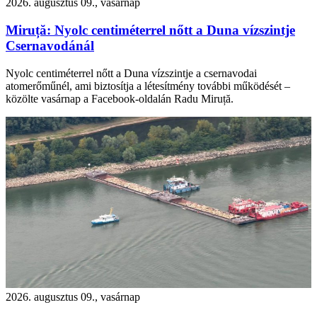
2026. augusztus 09., vasárnap
Miruță: Nyolc centiméterrel nőtt a Duna vízszintje
Csernavodánál
Nyolc centiméterrel nőtt a Duna vízszintje a csernavodai
atomerőműnél, ami biztosítja a létesítmény további működését –
közölte vasárnap a Facebook-oldalán Radu Miruță.
2026. augusztus 09., vasárnap