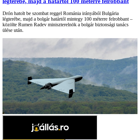
légterébe, majd a határtól 100 méterre felrobbant
Drón hatolt be szombat reggel Románia irányából Bulgária
légterébe, majd a bolgár határtól mintegy 100 méterre felrobbant –
közölte Rumen Radev miniszterelnök a bolgár biztonsági tanács
ülése után.