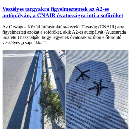
Veszélyes tárgyakra figyelmeztetnek az A2-es
autópályán, a CNAIR óvatosságra inti a sofőröket
Az Országos Közúti Infrastruktúra-kezelő Társaság (CNAIR) arra
figyelmezteti azokat a sofőröket, akik A2-es autópályát (Autostrada
Soarelui) használják, hogy legyenek óvatosak az úton előforduló
veszélyes „csapdákkal”.