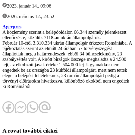
2023. január 14., 09:06
2026. március 12., 23:52
Agerpres
A közlemény szerint a belépőoldalon 66.344 személy jelentkezett
ellenőrzésre, közülük 7118-an ukrán állampolgárok.
Február 10-étől 3.310.334 ukrán állampolgár érkezett Romániába. A
tájékoztatás szerint az elmúlt 24 órában 57 törvényszegést
állapítottak meg a határrendészek, ebből 34 bűncselekmény, 23
szabálysértés volt. A kirótt bírságok összege meghaladta a 24.500
lejt, az elkobzott javak értéke 1.504.000 lej. Ugyanakkor nem
engedtek be az országba 23 külföldi állampolgárt, mert nem tettek
eleget a belépési feltételeknek, 23 román állampolgárt pedig a
törvényi előírásokra hivatkozva, különböző okokból nem engedtek
ki Romániából.
A rovat további cikkei