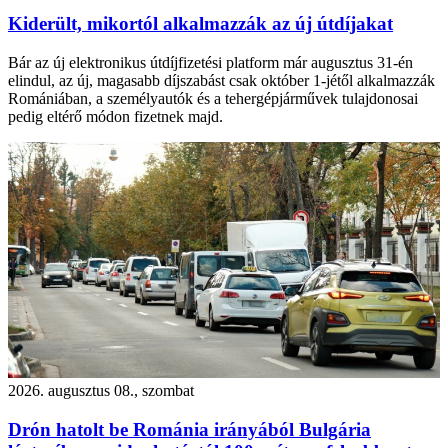
Kiderült, mikortól alkalmazzák az új útdíjakat
Bár az új elektronikus útdíjfizetési platform már augusztus 31-én
elindul, az új, magasabb díjszabást csak október 1-jétől alkalmazzák
Romániában, a személyautók és a tehergépjárművek tulajdonosai
pedig eltérő módon fizetnek majd.
2026. augusztus 08., szombat
Drón hatolt be Románia irányából Bulgária