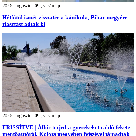
2026. augusztus 09., vasárnap
Hétfőtől ismét visszatér a kánikula, Bihar megyére
riasztást adtak ki
2026. augusztus 09., vasárnap
FRISSÍTVE | Álhír terjed a gyerekeket rabló fekete
mentőautóról, Kolozs megyében fejszével támadtak