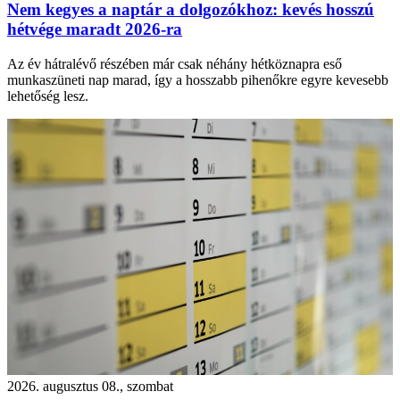
Nem kegyes a naptár a dolgozókhoz: kevés hosszú
hétvége maradt 2026-ra
Az év hátralévő részében már csak néhány hétköznapra eső
munkaszüneti nap marad, így a hosszabb pihenőkre egyre kevesebb
lehetőség lesz.
2026. augusztus 08., szombat