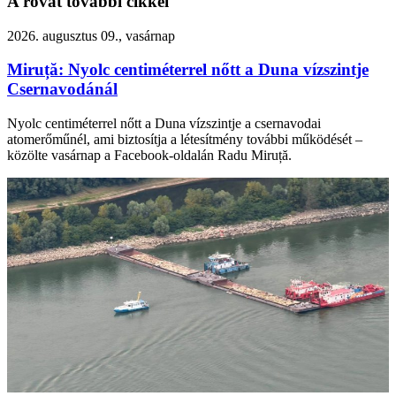
A rovat további cikkei
2026. augusztus 09., vasárnap
Miruță: Nyolc centiméterrel nőtt a Duna vízszintje
Csernavodánál
Nyolc centiméterrel nőtt a Duna vízszintje a csernavodai
atomerőműnél, ami biztosítja a létesítmény további működését –
közölte vasárnap a Facebook-oldalán Radu Miruță.