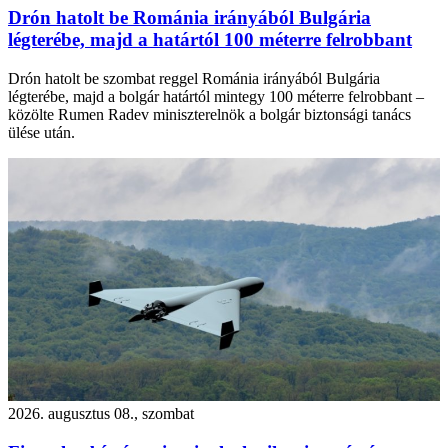
Drón hatolt be Románia irányából Bulgária
légterébe, majd a határtól 100 méterre felrobbant
Drón hatolt be szombat reggel Románia irányából Bulgária
légterébe, majd a bolgár határtól mintegy 100 méterre felrobbant –
közölte Rumen Radev miniszterelnök a bolgár biztonsági tanács
ülése után.
2026. augusztus 08., szombat