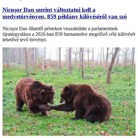
Nicușor Dan szerint változtatni kell a
medvetörvényen, 859 példány kilövéséről van szó
Nicușor Dan államfő pénteken visszaküldte a parlamentnek
újratárgyalásra a 2026-ban 859 barnamedve megelőző célú kilövését
lehetővé tevő törvényt.