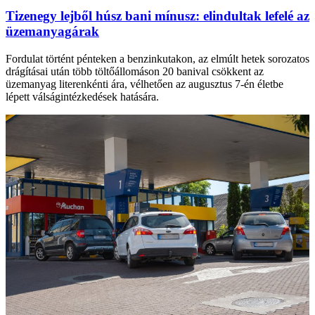
Tizenegy lejből húsz bani mínusz: elindultak lefelé az
üzemanyagárak
Fordulat történt pénteken a benzinkutakon, az elmúlt hetek sorozatos
drágításai után több töltőállomáson 20 banival csökkent az
üzemanyag literenkénti ára, vélhetően az augusztus 7-én életbe
lépett válságintézkedések hatására.