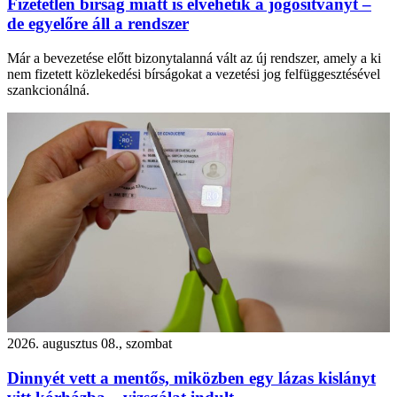
Fizetetlen bírság miatt is elvehetik a jogosítványt –
de egyelőre áll a rendszer
Már a bevezetése előtt bizonytalanná vált az új rendszer, amely a ki
nem fizetett közlekedési bírságokat a vezetési jog felfüggesztésével
szankcionálná.
2026. augusztus 08., szombat
Dinnyét vett a mentős, miközben egy lázas kislányt