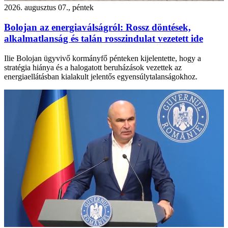
2026. augusztus 07., péntek
Bolojan az energiaválságról: Rossz döntések,
alkalmatlanság és talán rosszindulat vezetett ide
Ilie Bolojan ügyvivő kormányfő pénteken kijelentette, hogy a
stratégia hiánya és a halogatott beruházások vezettek az
energiaellátásban kialakult jelentős egyensúlytalanságokhoz.