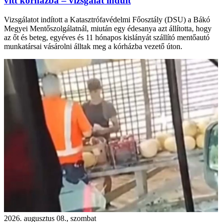
vitt kórházba – vizsgálat indult
Vizsgálatot indított a Katasztrófavédelmi Főosztály (DSU) a Bákó
Megyei Mentőszolgálatnál, miután egy édesanya azt állította, hogy
az őt és beteg, egyéves és 11 hónapos kislányát szállító mentőautó
munkatársai vásárolni álltak meg a kórházba vezető úton.
2026. augusztus 08., szombat