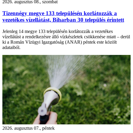
2026. augusztus 08., szombat
Tizennégy megye 133 településén korlátozzák a
vezetékes vízellátást, Biharban 30 település érintett
Jelenleg 14 megye 133 településén korlátozzák a vezetékes
vízellátást a rendelkezésre álló vízkészletek csökkenése miatt – derül
ki a Román Vízügyi Igazgatóság (ANAR) péntek este közölt
adataiból.
2026. augusztus 07., péntek