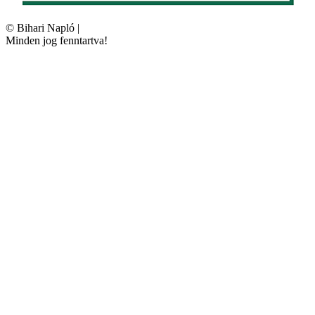
©
Bihari Napló
|
Minden jog fenntartva!