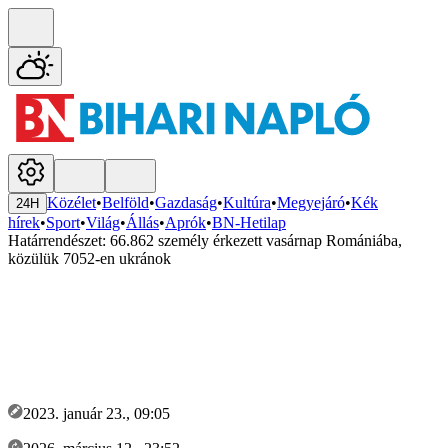
Közélet
•
Belföld
•
Gazdaság
•
Kultúra
•
Megyejáró
•
Kék
24H
hírek
•
Sport
•
Világ
•
Állás
•
Aprók
•
BN-Hetilap
Határrendészet: 66.862 személy érkezett vasárnap Romániába,
közülük 7052-en ukránok
2023. január 23., 09:05