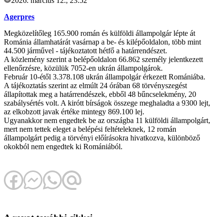
2026. március 12., 23:52
Agerpres
Megközelítőleg 165.900 román és külföldi állampolgár lépte át
Románia államhatárát vasárnap a be- és kilépőoldalon, több mint
44.500 járművel - tájékoztatott hétfő a határrendészet.
A közlemény szerint a belépőoldalon 66.862 személy jelentkezett
ellenőrzésre, közülük 7052-en ukrán állampolgárok.
Február 10-étől 3.378.108 ukrán állampolgár érkezett Romániába.
A tájékoztatás szerint az elmúlt 24 órában 68 törvényszegést
állapítottak meg a határrendészek, ebből 48 bűncselekmény, 20
szabálysértés volt. A kirótt bírságok összege meghaladta a 9300 lejt,
az elkobzott javak értéke mintegy 869.100 lej.
Ugyanakkor nem engedtek be az országba 11 külföldi állampolgárt,
mert nem tettek eleget a belépési feltételeknek, 12 román
állampolgárt pedig a törvényi előírásokra hivatkozva, különböző
okokból nem engedtek ki Romániából.