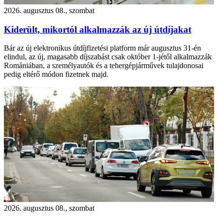
2026. augusztus 08., szombat
Kiderült, mikortól alkalmazzák az új útdíjakat
Bár az új elektronikus útdíjfizetési platform már augusztus 31-én
elindul, az új, magasabb díjszabást csak október 1-jétől alkalmazzák
Romániában, a személyautók és a tehergépjárművek tulajdonosai
pedig eltérő módon fizetnek majd.
2026. augusztus 08., szombat