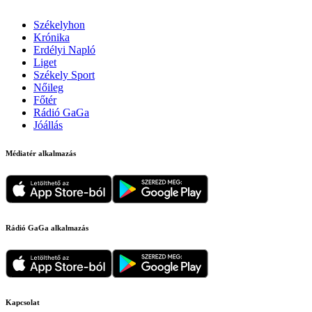
Székelyhon
Krónika
Erdélyi Napló
Liget
Székely Sport
Nőileg
Főtér
Rádió GaGa
Jóállás
Médiatér alkalmazás
Rádió GaGa alkalmazás
Kapcsolat